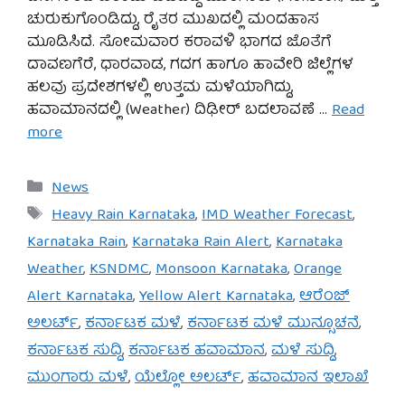
ಚುರುಕುಗೊಂಡಿದ್ದು, ರೈತರ ಮುಖದಲ್ಲಿ ಮಂದಹಾಸ
ಮೂಡಿಸಿದೆ. ಸೋಮವಾರ ಕರಾವಳಿ ಭಾಗದ ಜೊತೆಗೆ
ದಾವಣಗೆರೆ, ಧಾರವಾಡ, ಗದಗ ಹಾಗೂ ಹಾವೇರಿ ಜಿಲ್ಲೆಗಳ
ಹಲವು ಪ್ರದೇಶಗಳಲ್ಲಿ ಉತ್ತಮ ಮಳೆಯಾಗಿದ್ದು,
ಹವಾಮಾನದಲ್ಲಿ (Weather) ದಿಢೀರ್ ಬದಲಾವಣೆ …
Read
more
Categories
News
Tags
Heavy Rain Karnataka
,
IMD Weather Forecast
,
Karnataka Rain
,
Karnataka Rain Alert
,
Karnataka
Weather
,
KSNDMC
,
Monsoon Karnataka
,
Orange
Alert Karnataka
,
Yellow Alert Karnataka
,
ಆರೆಂಜ್
ಅಲರ್ಟ್
,
ಕರ್ನಾಟಕ ಮಳೆ
,
ಕರ್ನಾಟಕ ಮಳೆ ಮುನ್ಸೂಚನೆ
,
ಕರ್ನಾಟಕ ಸುದ್ದಿ
,
ಕರ್ನಾಟಕ ಹವಾಮಾನ
,
ಮಳೆ ಸುದ್ದಿ
,
ಮುಂಗಾರು ಮಳೆ
,
ಯೆಲ್ಲೋ ಅಲರ್ಟ್
,
ಹವಾಮಾನ ಇಲಾಖೆ