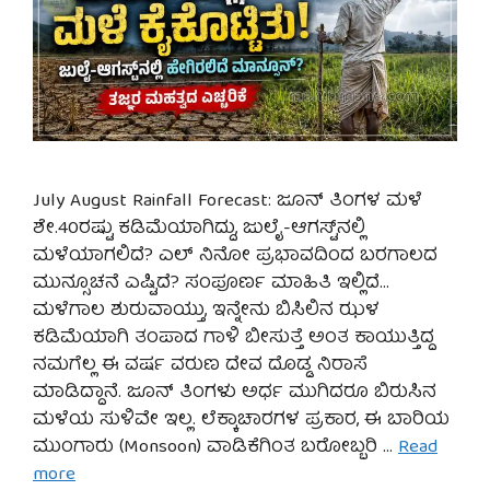
July August Rainfall Forecast: ಜೂನ್ ತಿಂಗಳ ಮಳೆ
ಶೇ.40ರಷ್ಟು ಕಡಿಮೆಯಾಗಿದ್ದು, ಜುಲೈ-ಆಗಸ್ಟ್‌ನಲ್ಲಿ
ಮಳೆಯಾಗಲಿದೆ? ಎಲ್ ನಿನೋ ಪ್ರಭಾವದಿಂದ ಬರಗಾಲದ
ಮುನ್ಸೂಚನೆ ಎಷ್ಟಿದೆ? ಸಂಪೂರ್ಣ ಮಾಹಿತಿ ಇಲ್ಲಿದೆ…
ಮಳೆಗಾಲ ಶುರುವಾಯ್ತು, ಇನ್ನೇನು ಬಿಸಿಲಿನ ಝಳ
ಕಡಿಮೆಯಾಗಿ ತಂಪಾದ ಗಾಳಿ ಬೀಸುತ್ತೆ ಅಂತ ಕಾಯುತ್ತಿದ್ದ
ನಮಗೆಲ್ಲ ಈ ವರ್ಷ ವರುಣ ದೇವ ದೊಡ್ಡ ನಿರಾಸೆ
ಮಾಡಿದ್ದಾನೆ. ಜೂನ್ ತಿಂಗಳು ಅರ್ಧ ಮುಗಿದರೂ ಬಿರುಸಿನ
ಮಳೆಯ ಸುಳಿವೇ ಇಲ್ಲ. ಲೆಕ್ಕಾಚಾರಗಳ ಪ್ರಕಾರ, ಈ ಬಾರಿಯ
ಮುಂಗಾರು (Monsoon) ವಾಡಿಕೆಗಿಂತ ಬರೋಬ್ಬರಿ …
Read
more