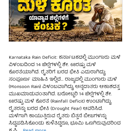
Karnataka Rain Deficit: ಕರ್ನಾಟಕದಲ್ಲಿ ಮುಂಗಾರು ಮಳೆ
ವಿಳಂಬದಿಂದ 14 ಜಿಲ್ಲೆಗಳಲ್ಲಿ ಶೇ. 68ರಷ್ಟು ಮಳೆ
ಕೊರತೆಯಾಗಿದೆ. ರೈತರಿಗೆ ಬರದ ಭೀತಿ ಎದುರಾಗಿದ್ದು;
ಸಂಪೂರ್ಣ ಮಾಹಿತಿ ಇಲ್ಲಿದೆ… ರಾಜ್ಯದಲ್ಲಿ ಮುಂಗಾರು ಮಳೆ
(Monsoon Rain) ವಿಳಂಬವಾಗಿದ್ದು, ಅನ್ನದಾತರು ಆಕಾಶದತ್ತ
ಮುಖಮಾಡುವಂತಾಗಿದೆ. ಬರೋಬ್ಬರಿ 14 ಜಿಲ್ಲೆಗಳಲ್ಲಿ ಶೇ.
68ರಷ್ಟು ಮಳೆ ಕೊರತೆ (Rainfall Deficit) ಉಂಟಾಗಿದ್ದು,
ರೈತರನ್ನು ಬರದ ಭೀತಿ (Drought Fear) ಆವರಿಸಿದೆ.
ಮಳೆಗಾಗಿ ಕಾಯುತ್ತಿರುವ ರೈತರು ಬಿತ್ತನೆ ಬೀಜಗಳನ್ನು
ಸಿದ್ಧಪಡಿಸಿಕೊಂಡು ಕುಳಿತಿದ್ದರೂ, ಭೂಮಿ ಒಣಗಿರುವುದರಿಂದ
ಕೃಷಿ …
Read more