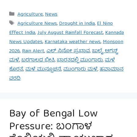
Categories
Agriculture
,
News
Tags
Agriculture News
,
Drought in India
,
El Nino
Effect India
,
July August Rainfall Forecast
,
Kannada
News Updates
,
Karnataka weather news
,
Monsoon
2026
,
Rain Alert
,
ಎಲ್ ನಿನೋ ಪ್ರಭಾವ
,
ಜುಲೈ ಆಗಸ್ಟ್
ಮಳೆ
,
ಬರಗಾಲದ ಭೀತಿ
,
ಭಾರತದಲ್ಲಿ ಮುಂಗಾರು
,
ಮಳೆ
ಕೊರತೆ
,
ಮಳೆ ಮುನ್ಸೂಚನೆ
,
ಮುಂಗಾರು ಮಳೆ
,
ಹವಾಮಾನ
ವರದಿ
Bay of Bengal Low
Pressure: ಬಂಗಾಳ