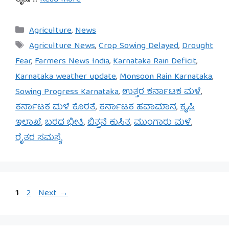
Categories
Agriculture
,
News
Tags
Agriculture News
,
Crop Sowing Delayed
,
Drought
Fear
,
Farmers News India
,
Karnataka Rain Deficit
,
Karnataka weather update
,
Monsoon Rain Karnataka
,
Sowing Progress Karnataka
,
ಉತ್ತರ ಕರ್ನಾಟಕ ಮಳೆ
,
ಕರ್ನಾಟಕ ಮಳೆ ಕೊರತೆ
,
ಕರ್ನಾಟಕ ಹವಾಮಾನ
,
ಕೃಷಿ
ಇಲಾಖೆ
,
ಬರದ ಭೀತಿ
,
ಬಿತ್ತನೆ ಕುಸಿತ
,
ಮುಂಗಾರು ಮಳೆ
,
ರೈತರ ಸಮಸ್ಯೆ
Page
Page
1
2
Next
→