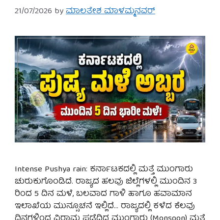
21/07/2026
by
ಮಾಲತೇಶ ಮಾಳಮ್ಮನವರ್
Intense Pushya rain: ಕರ್ನಾಟಕದಲ್ಲಿ ಮತ್ತೆ ಮುಂಗಾರು
ಚುರುಕುಗೊಂಡಿದೆ. ರಾಜ್ಯದ ಹಲವು ಜಿಲ್ಲೆಗಳಲ್ಲಿ ಮುಂದಿನ 3
ರಿಂದ 5 ದಿನ ಮಳೆ, ಬಲವಾದ ಗಾಳಿ ಹಾಗೂ ಹವಾಮಾನ
ಇಲಾಖೆಯ ಮುನ್ಸೂಚನೆ ಇಲ್ಲಿದೆ… ರಾಜ್ಯದಲ್ಲಿ ಕಳೆದ ಕೆಲವು
ದಿನಗಳಿಂದ ವಿರಾಮ ಪಡೆದಿದ್ದ ಮುಂಗಾರು (Monsoon) ಮತ್ತೆ