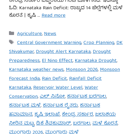
ಕೇಂದ್ರ ಸರ್ಕಾರ ಎಚ್ಚರಿಕೆಯ ಗಂಟೆ ಮೊಳಗಿಸಿದೆ. ಇದನ್ನೂ
ಓದಿ: Karnataka Rain Deficit: ರಾಜ್ಯದ 14 ಜಿಲ್ಲೆಗಳಲ್ಲಿ ಮಳೆ
ಕೊರತೆ | ಕೃಷಿ …
Read more
Categories
Agriculture
,
News
Tags
Central Government Warning
,
Crop Planning
,
DK
Shivakumar
,
Drought Alert Karnataka
,
Drought
Preparedness
,
El Nino Effect
,
Karnataka Drought
,
Karnataka weather news
,
Monsoon 2026
,
Monsoon
Forecast India
,
Rain Deficit
,
Rainfall Deficit
Karnataka
,
Reservoir Water Level
,
Water
Conservation
,
ಎಲ್ ನಿನೋ
,
ಕರ್ನಾಟಕ ಬರಗಾಲ
,
ಕರ್ನಾಟಕ ಮಳೆ
,
ಕರ್ನಾಟಕ ರೈತರು
,
ಕರ್ನಾಟಕ
ಹವಾಮಾನ
,
ಕೃಷಿ ಇಲಾಖೆ
,
ಕೇಂದ್ರ ಸರ್ಕಾರ
,
ಜಲಾಶಯ
ನೀರಿನ ಮಟ್ಟ
,
ಡಿಕೆ ಶಿವಕುಮಾರ್
,
ಬರಗಾಲ
,
ಮಳೆ ಕೊರತೆ
,
ಮುಂಗಾರು 2026
,
ಮುಂಗಾರು ಮಳೆ