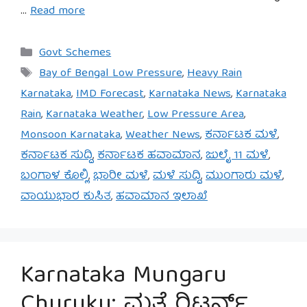
…
Read more
Categories
Govt Schemes
Tags
Bay of Bengal Low Pressure
,
Heavy Rain
Karnataka
,
IMD Forecast
,
Karnataka News
,
Karnataka
Rain
,
Karnataka Weather
,
Low Pressure Area
,
Monsoon Karnataka
,
Weather News
,
ಕರ್ನಾಟಕ ಮಳೆ
,
ಕರ್ನಾಟಕ ಸುದ್ದಿ
,
ಕರ್ನಾಟಕ ಹವಾಮಾನ
,
ಜುಲೈ 11 ಮಳೆ
,
ಬಂಗಾಳ ಕೊಲ್ಲಿ
,
ಭಾರೀ ಮಳೆ
,
ಮಳೆ ಸುದ್ದಿ
,
ಮುಂಗಾರು ಮಳೆ
,
ವಾಯುಭಾರ ಕುಸಿತ
,
ಹವಾಮಾನ ಇಲಾಖೆ
Karnataka Mungaru
Churuku: ಮತ್ತೆ ರಿಟರ್ನ್