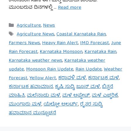
(Monsoon Rain) ಈಗ ಮತ್ತೆ ಚುರುಕುಗೊಂಡಿದೆ.
ಮುಂಬರುವ ದಿನಗಳಲ್ಲಿ …
Read more
Categories
Agriculture
,
News
Tags
Agriculture News
,
Coastal Karnataka Rain
,
Farmers News
,
Heavy Rain Alert
,
IMD Forecast
,
June
Rain Forecast
,
Karnataka Monsoon
,
Karnataka Rain
,
Karnataka weather news
,
Karnataka weather
update
,
Monsoon Rain Update
,
Rain Update
,
Weather
Forecast
,
Yellow Alert
,
ಕರಾವಳಿ ಮಳೆ
,
ಕರ್ನಾಟಕ ಮಳೆ
,
ಕರ್ನಾಟಕ ಹವಾಮಾನ
,
ಕೃಷಿ ಸುದ್ದಿ
,
ಜೂನ್ ಮಳೆ
,
ಬಿತ್ತನೆ
ಮಾಹಿತಿ
,
ಮಲೆನಾಡು ಮಳೆ
,
ಮಳೆ ಅಪ್ಡೇಟ್
,
ಮಳೆ ಎಚ್ಚರಿಕೆ
,
ಮುಂಗಾರು ಮಳೆ
,
ಯೆಲ್ಲೋ ಅಲರ್ಟ್
,
ರೈತರ ಸುದ್ದಿ
,
ಹವಾಮಾನ ಮುನ್ಸೂಚನೆ