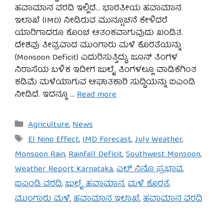
ಹವಾಮಾನ ವರದಿ ಇಲ್ಲಿದೆ… ಭಾರತೀಯ ಹವಾಮಾನ
ಇಲಾಖೆ (IMD) ನೀಡಿರುವ ಮುನ್ಸೂಚನೆ ಕೇಳಿದರೆ
ಯಾರಿಗಾದರೂ ಕೊಂಚ ಆತಂಕವಾಗುವುದು ಖಂಡಿತ.
ದೇಶವು ತೀವ್ರವಾದ ಮುಂಗಾರು ಮಳೆ ಕೊರತೆಯನ್ನು
(Monsoon Deficit) ಎದುರಿಸುತ್ತಿದ್ದು, ಜೂನ್ ತಿಂಗಳ
ನಿರಾಸೆಯ ಬಳಿಕ ಇದೀಗ ಜುಲೈ ತಿಂಗಳಲ್ಲೂ ವಾಡಿಕೆಗಿಂತ
ಕಡಿಮೆ ಮಳೆಯಾಗುವ ಆಘಾತಕಾರಿ ಸುದ್ದಿಯನ್ನು ಐಎಂಡಿ
ನೀಡಿದೆ. ಇದನ್ನೂ …
Read more
Categories
Agriculture
,
News
Tags
El Nino Effect
,
IMD Forecast
,
July Weather
,
Monsoon Rain
,
Rainfall Deficit
,
Southwest Monsoon
,
Weather Report Karnataka
,
ಎಲ್ ನಿನೊ ಪ್ರಭಾವ
,
ಐಎಂಡಿ ವರದಿ
,
ಜುಲೈ ಹವಾಮಾನ
,
ಮಳೆ ಕೊರತೆ
,
ಮುಂಗಾರು ಮಳೆ
,
ಹವಾಮಾನ ಇಲಾಖೆ
,
ಹವಾಮಾನ ವರದಿ