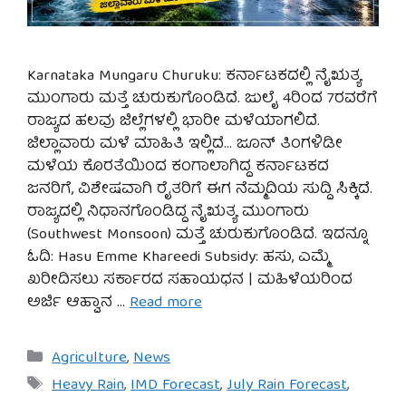
Karnataka Mungaru Churuku: ಕರ್ನಾಟಕದಲ್ಲಿ ನೈಋತ್ಯ
ಮುಂಗಾರು ಮತ್ತೆ ಚುರುಕುಗೊಂಡಿದೆ. ಜುಲೈ 4ರಿಂದ 7ರವರೆಗೆ
ರಾಜ್ಯದ ಹಲವು ಜಿಲ್ಲೆಗಳಲ್ಲಿ ಭಾರೀ ಮಳೆಯಾಗಲಿದೆ.
ಜಿಲ್ಲಾವಾರು ಮಳೆ ಮಾಹಿತಿ ಇಲ್ಲಿದೆ… ಜೂನ್ ತಿಂಗಳಿಡೀ
ಮಳೆಯ ಕೊರತೆಯಿಂದ ಕಂಗಾಲಾಗಿದ್ದ ಕರ್ನಾಟಕದ
ಜನರಿಗೆ, ವಿಶೇಷವಾಗಿ ರೈತರಿಗೆ ಈಗ ನೆಮ್ಮದಿಯ ಸುದ್ದಿ ಸಿಕ್ಕಿದೆ.
ರಾಜ್ಯದಲ್ಲಿ ನಿಧಾನಗೊಂಡಿದ್ದ ನೈಋತ್ಯ ಮುಂಗಾರು
(Southwest Monsoon) ಮತ್ತೆ ಚುರುಕುಗೊಂಡಿದೆ. ಇದನ್ನೂ
ಓದಿ: Hasu Emme Khareedi Subsidy: ಹಸು, ಎಮ್ಮೆ
ಖರೀದಿಸಲು ಸರ್ಕಾರದ ಸಹಾಯಧನ | ಮಹಿಳೆಯರಿಂದ
ಅರ್ಜಿ ಆಹ್ವಾನ …
Read more
Categories
Agriculture
,
News
Tags
Heavy Rain
,
IMD Forecast
,
July Rain Forecast
,