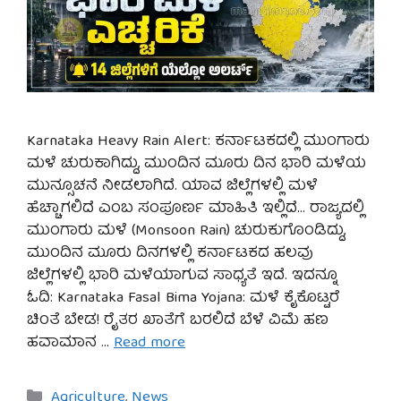
Karnataka Heavy Rain Alert: ಕರ್ನಾಟಕದಲ್ಲಿ ಮುಂಗಾರು
ಮಳೆ ಚುರುಕಾಗಿದ್ದು, ಮುಂದಿನ ಮೂರು ದಿನ ಭಾರಿ ಮಳೆಯ
ಮುನ್ಸೂಚನೆ ನೀಡಲಾಗಿದೆ. ಯಾವ ಜಿಲ್ಲೆಗಳಲ್ಲಿ ಮಳೆ
ಹೆಚ್ಚಾಗಲಿದೆ ಎಂಬ ಸಂಪೂರ್ಣ ಮಾಹಿತಿ ಇಲ್ಲಿದೆ… ರಾಜ್ಯದಲ್ಲಿ
ಮುಂಗಾರು ಮಳೆ (Monsoon Rain) ಚುರುಕುಗೊಂಡಿದ್ದು,
ಮುಂದಿನ ಮೂರು ದಿನಗಳಲ್ಲಿ ಕರ್ನಾಟಕದ ಹಲವು
ಜಿಲ್ಲೆಗಳಲ್ಲಿ ಭಾರಿ ಮಳೆಯಾಗುವ ಸಾಧ್ಯತೆ ಇದೆ. ಇದನ್ನೂ
ಓದಿ: Karnataka Fasal Bima Yojana: ಮಳೆ ಕೈಕೊಟ್ಟರೆ
ಚಿಂತೆ ಬೇಡ! ರೈತರ ಖಾತೆಗೆ ಬರಲಿದೆ ಬೆಳೆ ವಿಮೆ ಹಣ
ಹವಾಮಾನ …
Read more
Categories
Agriculture
,
News