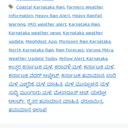
Tags
Coastal Karnataka Rain
,
Farmers Weather
Information
,
Heavy Rain Alert
,
Heavy Rainfall
Warning
,
IMD weather alert
,
Karnataka Rain
,
Karnataka weather news
,
Karnataka weather
update
,
Meghdoot App
,
Monsoon Rain Karnataka
,
North Karnataka Rain
,
Rain Forecast
,
Varuna Mitra
,
Weather Update Today
,
Yellow Alert Karnataka
,
ಉತ್ತರ ಕರ್ನಾಟಕ ಮಳೆ
,
ಕರಾವಳಿ ಮಳೆ
,
ಕರ್ನಾಟಕ ಮಳೆ
,
ಕರ್ನಾಟಕ ವೆದರ್ ಅಪ್ಡೇಟ್
,
ಕರ್ನಾಟಕ ಹವಾಮಾನ
,
ಭಾರಿ
ಮಳೆ ಎಚ್ಚರಿಕೆ
,
ಮಳೆ ಮಾಹಿತಿ
,
ಮಳೆ ಮುನ್ಸೂಚನೆ
,
ಮಳೆ
ಸುದ್ದಿ
,
ಮುಂಗಾರು ಮಳೆ
,
ಮೇಘದೂತ್ ಆಪ್
,
ಯೆಲ್ಲೋ
ಅಲರ್ಟ್
,
ರೈತರ ಹವಾಮಾನ ಮಾಹಿತಿ
,
ವರುಣಮಿತ್ರ
,
ಹವಾಮಾನ ಇಲಾಖೆ