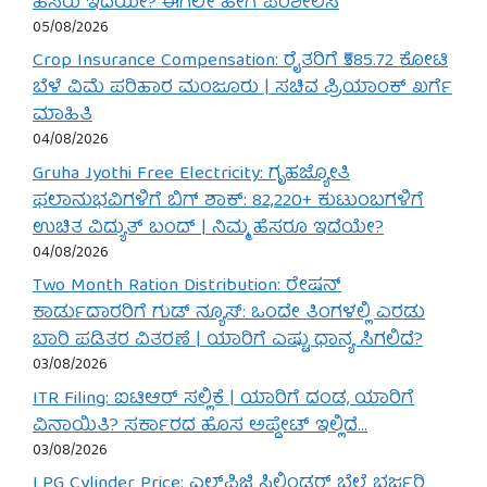
ಹೆಸರು ಇದೆಯೇ? ಈಗಲೇ ಹೀಗೆ ಪರಿಶೀಲಿಸಿ
05/08/2026
Crop Insurance Compensation: ರೈತರಿಗೆ ₹585.72 ಕೋಟಿ
ಬೆಳೆ ವಿಮೆ ಪರಿಹಾರ ಮಂಜೂರು | ಸಚಿವ ಪ್ರಿಯಾಂಕ್ ಖರ್ಗೆ
ಮಾಹಿತಿ
04/08/2026
Gruha Jyothi Free Electricity: ಗೃಹಜ್ಯೋತಿ
ಫಲಾನುಭವಿಗಳಿಗೆ ಬಿಗ್ ಶಾಕ್: 82,220+ ಕುಟುಂಬಗಳಿಗೆ
ಉಚಿತ ವಿದ್ಯುತ್ ಬಂದ್ | ನಿಮ್ಮ ಹೆಸರೂ ಇದೆಯೇ?
04/08/2026
Two Month Ration Distribution: ರೇಷನ್
ಕಾರ್ಡುದಾರರಿಗೆ ಗುಡ್ ನ್ಯೂಸ್: ಒಂದೇ ತಿಂಗಳಲ್ಲಿ ಎರಡು
ಬಾರಿ ಪಡಿತರ ವಿತರಣೆ | ಯಾರಿಗೆ ಎಷ್ಟು ಧಾನ್ಯ ಸಿಗಲಿದೆ?
03/08/2026
ITR Filing: ಐಟಿಆರ್ ಸಲ್ಲಿಕೆ | ಯಾರಿಗೆ ದಂಡ, ಯಾರಿಗೆ
ವಿನಾಯಿತಿ? ಸರ್ಕಾರದ ಹೊಸ ಅಪ್ಡೇಟ್ ಇಲ್ಲಿದೆ…
03/08/2026
LPG Cylinder Price: ಎಲ್‌ಪಿಜಿ ಸಿಲಿಂಡರ್ ಬೆಲೆ ಭರ್ಜರಿ