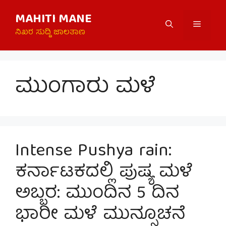
Skip
MAHITI MANE
to
Menu
content
ನಿಖರ ಸುದ್ದಿ ಜಾಲತಾಣ
ಮುಂಗಾರು ಮಳೆ
Intense Pushya rain:
ಕರ್ನಾಟಕದಲ್ಲಿ ಪುಷ್ಯ ಮಳೆ
ಅಬ್ಬರ: ಮುಂದಿನ 5 ದಿನ
ಭಾರೀ ಮಳೆ ಮುನ್ಸೂಚನೆ