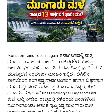
Monsoon rains return again: ಕರ್ನಾಟಕದಲ್ಲಿ ಮತ್ತೆ
ಮುಂಗಾರು ಮಳೆ ಚುರುಕಾಗಿದೆ. 13 ಜಿಲ್ಲೆಗಳಿಗೆ ಯೆಲ್ಲೋ
ಅಲರ್ಟ್ ಘೋಷಣೆ, ಕರಾವಳಿ-ಮಲೆನಾಡಿನಲ್ಲಿ ಭಾರೀ ಮಳೆ
ಮುನ್ಸೂಚನೆ ಸಂಪೂರ್ಣ ಮಾಹಿತಿ ಇಲ್ಲಿದೆ… ಬಿಸಿಲಿನ
ಬೇಗೆಯಿಂದ ಕಂಗೆಟ್ಟಿದ್ದ ಸಾರ್ವಜನಿಕರಿಗೆ ಹಾಗೂ ಬಿತ್ತನೆಗಾಗಿ
ಮಳೆಯನ್ನೇ ನಂಬಿ ಆಗಸದತ್ತ ಮುಖ ಮಾಡಿದ್ದ ರೈತರಿಗೆ
ಹವಾಮಾನ ಇಲಾಖೆ (Meteorological Department)
ಶುಭ ಸುದ್ದಿ ನೀಡಿದೆ. ರಾಜ್ಯದಲ್ಲಿ ಕಳೆದೆರಡು ವಾರಗಳಿಂದ
ದುರ್ಬಲಗೊಂಡು ಆತಂಕ ಸೃಷ್ಟಿಸಿದ್ದ ಮುಂಗಾರು ಮಳೆ