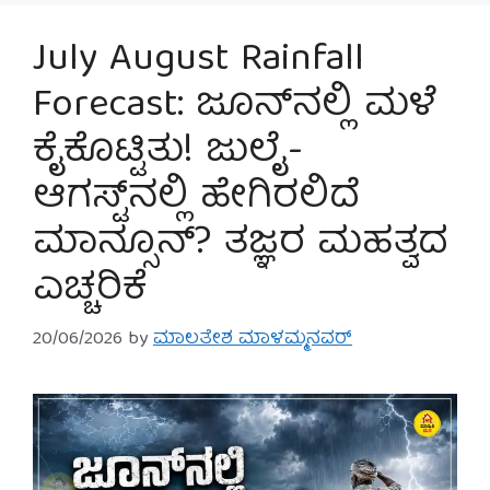
July August Rainfall
Forecast: ಜೂನ್‌ನಲ್ಲಿ ಮಳೆ
ಕೈಕೊಟ್ಟಿತು! ಜುಲೈ-
ಆಗಸ್ಟ್‌ನಲ್ಲಿ ಹೇಗಿರಲಿದೆ
ಮಾನ್ಸೂನ್? ತಜ್ಞರ ಮಹತ್ವದ
ಎಚ್ಚರಿಕೆ
20/06/2026
by
ಮಾಲತೇಶ ಮಾಳಮ್ಮನವರ್