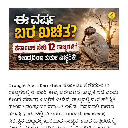
Drought Alert Karnataka: ಕರ್ನಾಟಕ ಸೇರಿದಂತೆ 12
ರಾಜ್ಯಗಳಲ್ಲಿ ಈ ಬಾರಿ ತೀವ್ರ ಬರಗಾಲದ ಸಾಧ್ಯತೆ ಇದೆ ಎಂದು
ಕೇಂದ್ರ ಸರ್ಕಾರ ಎಚ್ಚರಿಕೆ ನೀಡಿದೆ. ರಾಜ್ಯದಲ್ಲಿ ಮಳೆ ಪರಿಸ್ಥಿತಿ
ಹೇಗಿದೆ? ಸಂಪೂರ್ಣ ಮಾಹಿತಿ ಇಲ್ಲಿದೆ… ನವದೆಹಲಿ: ದೇಶದ
ಹಲವು ಭಾಗಗಳಲ್ಲಿ ಈ ಬಾರಿ ಮುಂಗಾರು (Monsoon)
ನಿರೀಕ್ಷಿತ ಮಟ್ಟದಲ್ಲಿ ಸುರಿಯದ ಸಾಧ್ಯತೆ ಇರುವ ಹಿನ್ನೆಲೆಯಲ್ಲಿ