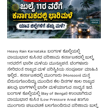
Heavy Rain Karnataka: ಬಂಗಾಳ ಕೊಲ್ಲಿಯಲ್ಲಿ
ವಾಯುಭಾರ ಕುಸಿತದ ಪರಿಣಾಮ ಕರ್ನಾಟಕದಲ್ಲಿ ಜುಲೈ
11ರವರೆಗೆ ಭಾರೀ ಮಳೆಯ ಮುನ್ಸೂಚನೆ. ಬೆಂಗಳೂರು
ಸೇರಿದಂತೆ ರಾಜ್ಯದ ಮಳೆ ಪರಿಸ್ಥಿತಿಯ ಸಂಪೂರ್ಣ ಮಾಹಿತಿ
ಇಲ್ಲಿದೆ… ಕರ್ನಾಟಕದಲ್ಲಿ ಮುಂಗಾರು (Monsoon) ಮತ್ತೆ
ಬಿರುಸುಗೊಂಡಿದ್ದು, ಮುಂದಿನ ಕೆಲ ದಿನಗಳ ಕಾಲ ರಾಜ್ಯದ
ಹಲವು ಭಾಗಗಳಲ್ಲಿ ಭಾರೀ ಮಳೆಯಾಗುವ ಸಾಧ್ಯತೆ ಇದೆ.
ಬಂಗಾಳ ಕೊಲ್ಲಿಯಲ್ಲಿ (Bay of Bengal) ಉಂಟಾಗಿರುವ
ವಾಯುಭಾರ ಕುಸಿತ (Low Pressure Area) ಹಾಗೂ
ಮುಂಗಾರು ಚಟುವಟಿಕೆ ಬಲಗೊಂಡಿರುವ ಪರಿಣಾಮ ಜುಲೈ