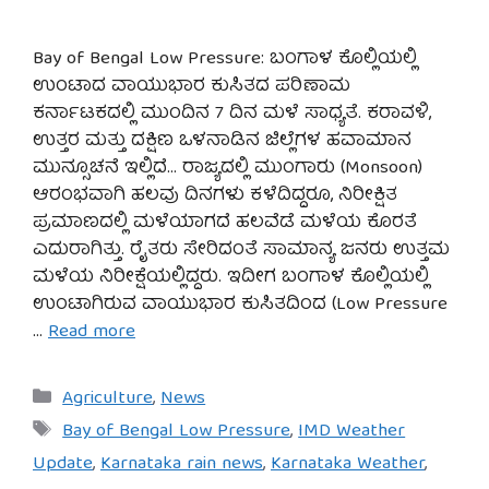
Bay of Bengal Low Pressure: ಬಂಗಾಳ ಕೊಲ್ಲಿಯಲ್ಲಿ
ಉಂಟಾದ ವಾಯುಭಾರ ಕುಸಿತದ ಪರಿಣಾಮ
ಕರ್ನಾಟಕದಲ್ಲಿ ಮುಂದಿನ 7 ದಿನ ಮಳೆ ಸಾಧ್ಯತೆ. ಕರಾವಳಿ,
ಉತ್ತರ ಮತ್ತು ದಕ್ಷಿಣ ಒಳನಾಡಿನ ಜಿಲ್ಲೆಗಳ ಹವಾಮಾನ
ಮುನ್ಸೂಚನೆ ಇಲ್ಲಿದೆ… ರಾಜ್ಯದಲ್ಲಿ ಮುಂಗಾರು (Monsoon)
ಆರಂಭವಾಗಿ ಹಲವು ದಿನಗಳು ಕಳೆದಿದ್ದರೂ, ನಿರೀಕ್ಷಿತ
ಪ್ರಮಾಣದಲ್ಲಿ ಮಳೆಯಾಗದೆ ಹಲವೆಡೆ ಮಳೆಯ ಕೊರತೆ
ಎದುರಾಗಿತ್ತು. ರೈತರು ಸೇರಿದಂತೆ ಸಾಮಾನ್ಯ ಜನರು ಉತ್ತಮ
ಮಳೆಯ ನಿರೀಕ್ಷೆಯಲ್ಲಿದ್ದರು. ಇದೀಗ ಬಂಗಾಳ ಕೊಲ್ಲಿಯಲ್ಲಿ
ಉಂಟಾಗಿರುವ ವಾಯುಭಾರ ಕುಸಿತದಿಂದ (Low Pressure
…
Read more
Categories
Agriculture
,
News
Tags
Bay of Bengal Low Pressure
,
IMD Weather
Update
,
Karnataka rain news
,
Karnataka Weather
,