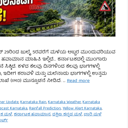
ಜೂನ್ 29ರಿಂದ ಜುಲೈ 5ರವರೆಗೆ ಮಳೆಯ ಅಬ್ಬರ ಮುಂದುವರಿಯುವ
ೆಗಳ ಹವಾಮಾನ ಮಾಹಿತಿ ಇಲ್ಲಿದೆ… ಕರ್ನಾಟಕದಲ್ಲಿ ಮುಂಗಾರು
ಸಿಕ್ಕಿದೆ. ಕಳೆದ ಕೆಲವು ದಿನಗಳಿಂದ ಕೆಲವು ಭಾಗಗಳಲ್ಲಿ
ರೂ, ಇದೀಗ ಕರಾವಳಿ ಮತ್ತು ಮಲೆನಾಡು ಭಾಗಗಳಲ್ಲಿ ಉತ್ತಮ
ೆ (IMD) ಮುನ್ಸೂಚನೆ ನೀಡಿದೆ. …
Read more
her Update
,
Karnataka Rain
,
Karnataka Weather
,
Karnataka
recast Karnataka
,
Rainfall Prediction
,
Yellow Alert Karnataka
,
ಟಕ ಮಳೆ
,
ಕರ್ನಾಟಕ ಹವಾಮಾನ
,
ದಕ್ಷಿಣ ಕನ್ನಡ ಮಳೆ
,
ಭಾರಿ ಮಳೆ
ರ್ಟ್