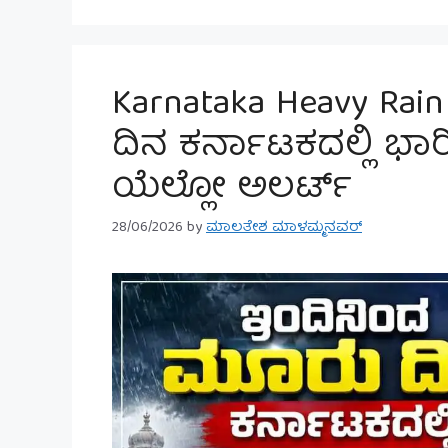
Karnataka Heavy Rai
ದಿನ ಕರ್ನಾಟಕದಲ್ಲಿ ಭಾರಿ ಮ
ಯೆಲ್ಲೋ ಅಲರ್ಟ್
28/06/2026
by
ಮಾಲತೇಶ ಮಾಳಮ್ಮನವರ್