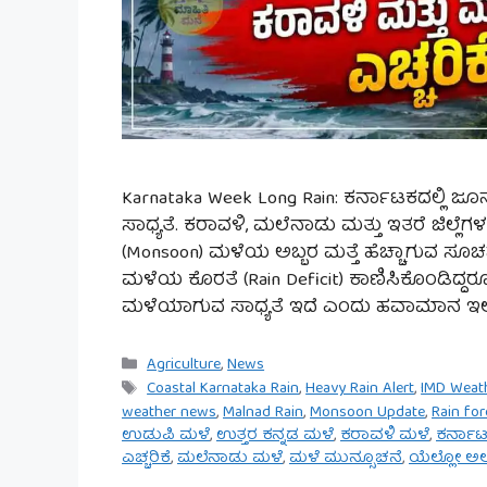
Karnataka Week Long Rain: ಕರ್ನಾಟಕದಲ್ಲಿ 
ಸಾಧ್ಯತೆ. ಕರಾವಳಿ, ಮಲೆನಾಡು ಮತ್ತು ಇತರೆ ಜಿಲ್ಲ
(Monsoon) ಮಳೆಯ ಅಬ್ಬರ ಮತ್ತೆ ಹೆಚ್ಚಾಗುವ ಸೂಚನೆ 
ಮಳೆಯ ಕೊರತೆ (Rain Deficit) ಕಾಣಿಸಿಕೊಂಡಿದ್ದ
ಮಳೆಯಾಗುವ ಸಾಧ್ಯತೆ ಇದೆ ಎಂದು ಹವಾಮಾನ ಇಲಾಖ
Categories
Agriculture
,
News
Tags
Coastal Karnataka Rain
,
Heavy Rain Alert
,
IMD Weat
weather news
,
Malnad Rain
,
Monsoon Update
,
Rain fo
ಉಡುಪಿ ಮಳೆ
,
ಉತ್ತರ ಕನ್ನಡ ಮಳೆ
,
ಕರಾವಳಿ ಮಳೆ
,
ಕರ್ನಾ
ಎಚ್ಚರಿಕೆ
,
ಮಲೆನಾಡು ಮಳೆ
,
ಮಳೆ ಮುನ್ಸೂಚನೆ
,
ಯೆಲ್ಲೋ ಅಲ