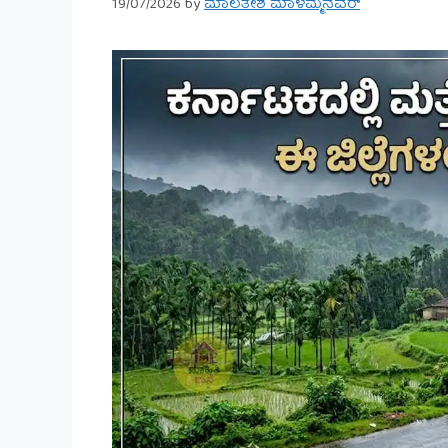
19/07/2026
by
ಮಾಲತೇಶ ಮಾಳಮ್ಮನವರ್