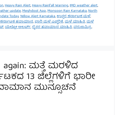
on
,
Heavy Rain Alert
,
Heavy Rainfall Warning
,
IMD weather alert
,
ather update
,
Meghdoot App
,
Monsoon Rain Karnataka
,
North
pdate Today
,
Yellow Alert Karnataka
,
ಉತ್ತರ ಕರ್ನಾಟಕ ಮಳೆ
,
ಕರ್ನಾಟಕ ಹವಾಮಾನ
,
ಭಾರಿ ಮಳೆ ಎಚ್ಚರಿಕೆ
,
ಮಳೆ ಮಾಹಿತಿ
,
ಮಳೆ
ಪ್
,
ಯೆಲ್ಲೋ ಅಲರ್ಟ್
,
ರೈತರ ಹವಾಮಾನ ಮಾಹಿತಿ
,
ವರುಣಮಿತ್ರ
,
 again: ಮತ್ತೆ ಮರಳಿದ
ಟಕದ 13 ಜಿಲ್ಲೆಗಳಿಗೆ ಭಾರೀ
ವಾಮಾನ ಮುನ್ಸೂಚನೆ