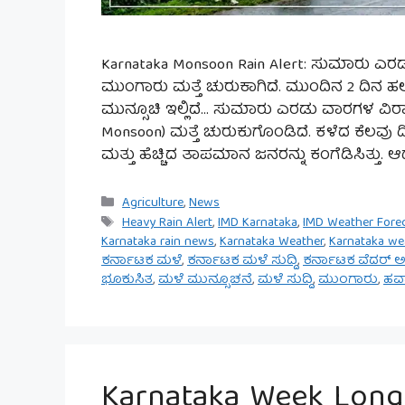
Karnataka Monsoon Rain Alert: ಸುಮಾರು ಎ
ಮುಂಗಾರು ಮತ್ತೆ ಚುರುಕಾಗಿದೆ. ಮುಂದಿನ 2 ದಿನ ಹಲ
ಮುನ್ಸೂಚಿ ಇಲ್ಲಿದೆ… ಸುಮಾರು ಎರಡು ವಾರಗಳ ವಿರ
Monsoon) ಮತ್ತೆ ಚುರುಕುಗೊಂಡಿದೆ. ಕಳೆದ ಕೆಲವ
ಮತ್ತು ಹೆಚ್ಚಿದ ತಾಪಮಾನ ಜನರನ್ನು ಕಂಗೆಡಿಸಿತ್ತು.
Categories
Agriculture
,
News
Tags
Heavy Rain Alert
,
IMD Karnataka
,
IMD Weather Fore
Karnataka rain news
,
Karnataka Weather
,
Karnataka we
ಕರ್ನಾಟಕ ಮಳೆ
,
ಕರ್ನಾಟಕ ಮಳೆ ಸುದ್ದಿ
,
ಕರ್ನಾಟಕ ವೆದರ್ ಅಪ
ಭೂಕುಸಿತ
,
ಮಳೆ ಮುನ್ಸೂಚನೆ
,
ಮಳೆ ಸುದ್ದಿ
,
ಮುಂಗಾರು
,
ಹವ
Karnataka Week Long 