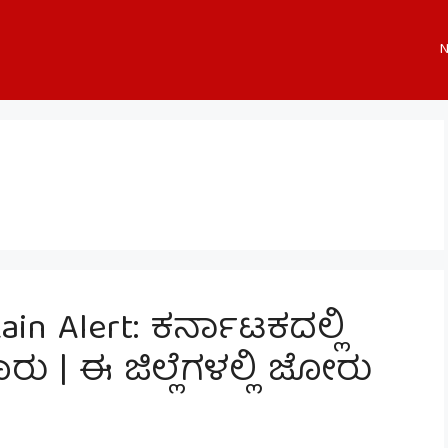
N
in Alert: ಕರ್ನಾಟಕದಲ್ಲಿ
ು | ಈ ಜಿಲ್ಲೆಗಳಲ್ಲಿ ಜೋರು