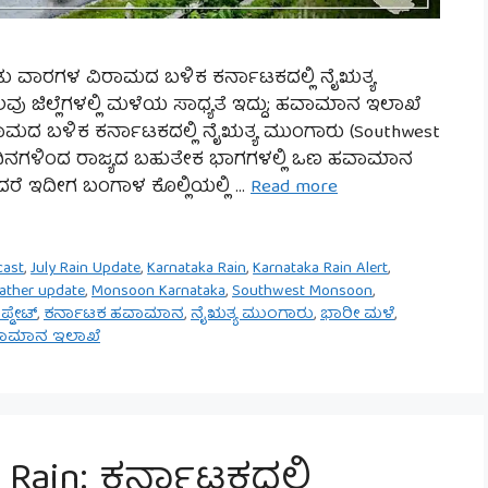
ರಡು ವಾರಗಳ ವಿರಾಮದ ಬಳಿಕ ಕರ್ನಾಟಕದಲ್ಲಿ ನೈಋತ್ಯ
ವು ಜಿಲ್ಲೆಗಳಲ್ಲಿ ಮಳೆಯ ಸಾಧ್ಯತೆ ಇದ್ದು; ಹವಾಮಾನ ಇಲಾಖೆ
ಾಮದ ಬಳಿಕ ಕರ್ನಾಟಕದಲ್ಲಿ ನೈಋತ್ಯ ಮುಂಗಾರು (Southwest
ು ದಿನಗಳಿಂದ ರಾಜ್ಯದ ಬಹುತೇಕ ಭಾಗಗಳಲ್ಲಿ ಒಣ ಹವಾಮಾನ
 ಆದರೆ ಇದೀಗ ಬಂಗಾಳ ಕೊಲ್ಲಿಯಲ್ಲಿ …
Read more
cast
,
July Rain Update
,
Karnataka Rain
,
Karnataka Rain Alert
,
ather update
,
Monsoon Karnataka
,
Southwest Monsoon
,
್ಡೇಟ್
,
ಕರ್ನಾಟಕ ಹವಾಮಾನ
,
ನೈಋತ್ಯ ಮುಂಗಾರು
,
ಭಾರೀ ಮಳೆ
,
ಾಮಾನ ಇಲಾಖೆ
Rain: ಕರ್ನಾಟಕದಲ್ಲಿ