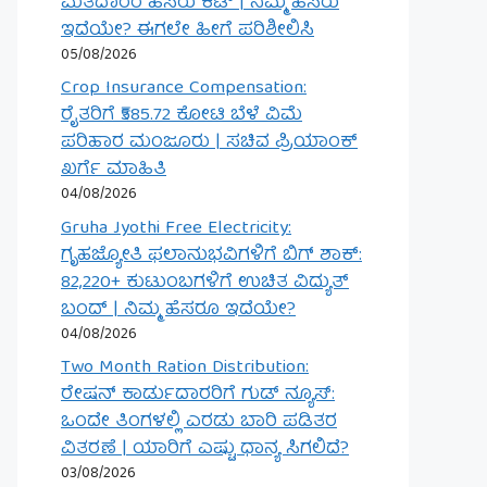
ಮತದಾರರ ಹೆಸರು ಕಟ್ | ನಿಮ್ಮ ಹೆಸರು
ಇದೆಯೇ? ಈಗಲೇ ಹೀಗೆ ಪರಿಶೀಲಿಸಿ
05/08/2026
Crop Insurance Compensation:
ರೈತರಿಗೆ ₹585.72 ಕೋಟಿ ಬೆಳೆ ವಿಮೆ
ಪರಿಹಾರ ಮಂಜೂರು | ಸಚಿವ ಪ್ರಿಯಾಂಕ್
ಖರ್ಗೆ ಮಾಹಿತಿ
04/08/2026
Gruha Jyothi Free Electricity:
ಗೃಹಜ್ಯೋತಿ ಫಲಾನುಭವಿಗಳಿಗೆ ಬಿಗ್ ಶಾಕ್:
82,220+ ಕುಟುಂಬಗಳಿಗೆ ಉಚಿತ ವಿದ್ಯುತ್
ಬಂದ್ | ನಿಮ್ಮ ಹೆಸರೂ ಇದೆಯೇ?
04/08/2026
Two Month Ration Distribution:
ರೇಷನ್ ಕಾರ್ಡುದಾರರಿಗೆ ಗುಡ್ ನ್ಯೂಸ್:
ಒಂದೇ ತಿಂಗಳಲ್ಲಿ ಎರಡು ಬಾರಿ ಪಡಿತರ
ವಿತರಣೆ | ಯಾರಿಗೆ ಎಷ್ಟು ಧಾನ್ಯ ಸಿಗಲಿದೆ?
03/08/2026