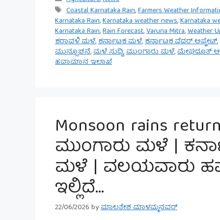
Tags
Coastal Karnataka Rain
,
Farmers Weather Informati
Karnataka Rain
,
Karnataka weather news
,
Karnataka we
Karnataka Rain
,
Rain Forecast
,
Varuna Mitra
,
Weather U
ಕರಾವಳಿ ಮಳೆ
,
ಕರ್ನಾಟಕ ಮಳೆ
,
ಕರ್ನಾಟಕ ವೆದರ್ ಅಪ್ಡೇಟ್
,
ಮುನ್ಸೂಚನೆ
,
ಮಳೆ ಸುದ್ದಿ
,
ಮುಂಗಾರು ಮಳೆ
,
ಮೇಘದೂತ್ ಆ
ಹವಾಮಾನ ಇಲಾಖೆ
Monsoon rains return
ಮುಂಗಾರು ಮಳೆ | ಕರ್ನಾ
ಮಳೆ | ವಲಯವಾರು ಹ
ಇಲ್ಲಿದೆ…
22/06/2026
by
ಮಾಲತೇಶ ಮಾಳಮ್ಮನವರ್