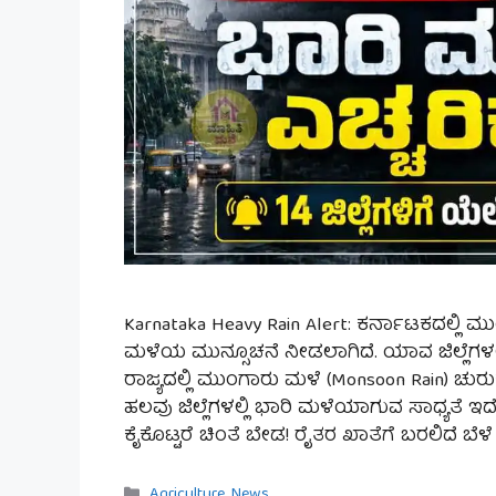
Karnataka Heavy Rain Alert: ಕರ್ನಾಟಕದಲ್ಲಿ 
ಮಳೆಯ ಮುನ್ಸೂಚನೆ ನೀಡಲಾಗಿದೆ. ಯಾವ ಜಿಲ್ಲೆಗಳಲ್ಲ
ರಾಜ್ಯದಲ್ಲಿ ಮುಂಗಾರು ಮಳೆ (Monsoon Rain) ಚು
ಹಲವು ಜಿಲ್ಲೆಗಳಲ್ಲಿ ಭಾರಿ ಮಳೆಯಾಗುವ ಸಾಧ್ಯತೆ ಇದೆ
ಕೈಕೊಟ್ಟರೆ ಚಿಂತೆ ಬೇಡ! ರೈತರ ಖಾತೆಗೆ ಬರಲಿದೆ 
Categories
Agriculture
,
News