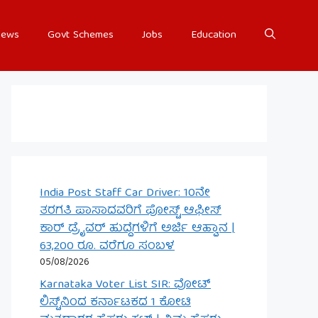
ews
Govt Schemes
Jobs
Education
India Post Staff Car Driver: 10ನೇ
ತರಗತಿ ಪಾಸಾದವರಿಗೆ ಪೋಸ್ಟ್ ಆಫೀಸ್
ಕಾರ್ ಡ್ರೈವರ್ ಹುದ್ದೆಗಳಿಗೆ ಅರ್ಜಿ ಆಹ್ವಾನ |
63,200 ರೂ. ವರೆಗೂ ಸಂಬಳ
05/08/2026
Karnataka Voter List SIR: ವೋಟ್
ಲಿಸ್ಟ್‌ನಿಂದ ಕರ್ನಾಟಕದ 1 ಕೋಟಿ