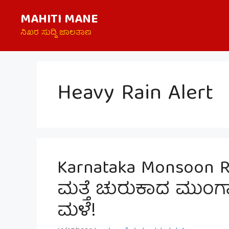
Skip
MAHITI MANE
to
content
ನಿಖರ ಸುದ್ದಿ ಜಾಲತಾಣ
Heavy Rain Alert
Karnataka Monsoon Ra
ಮತ್ತೆ ಚುರುಕಾದ ಮುಂಗಾರ
ಮಳೆ!