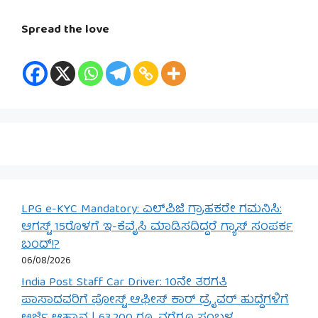
Spread the love
LPG e-KYC Mandatory: ಎಲ್‌ಪಿಜಿ ಗ್ರಾಹಕರೇ ಗಮನಿಸಿ:
ಆಗಸ್ಟ್ 15ರೊಳಗೆ ಇ-ಕೆವೈಸಿ ಮಾಡಿಸದಿದ್ದರೆ ಗ್ಯಾಸ್ ಸಂಪರ್ಕ
ಬಂದ್!?
06/08/2026
India Post Staff Car Driver: 10ನೇ ತರಗತಿ
ಪಾಸಾದವರಿಗೆ ಪೋಸ್ಟ್ ಆಫೀಸ್ ಕಾರ್ ಡ್ರೈವರ್ ಹುದ್ದೆಗಳಿಗೆ