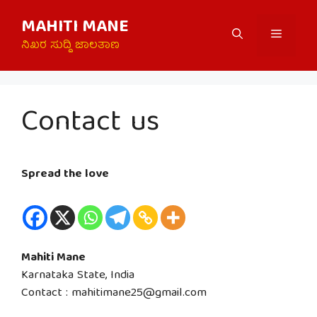
Skip
MAHITI MANE
to
Menu
content
ನಿಖರ ಸುದ್ದಿ ಜಾಲತಾಣ
Contact us
Spread the love
Mahiti Mane
Karnataka State, India
Contact : mahitimane25@gmail.com