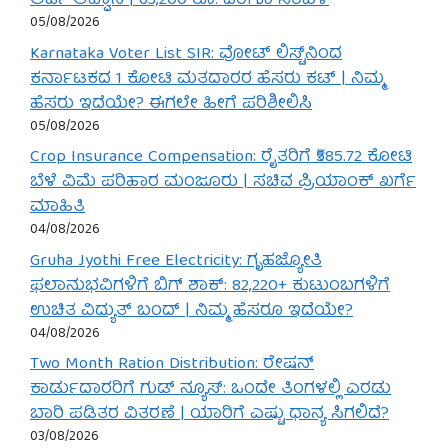
ಅರ್ಜಿ ಆಹ್ವಾನ | 63,200 ರೂ. ವರೆಗೂ ಸಂಬಳ
05/08/2026
Karnataka Voter List SIR: ವೋಟ್ ಲಿಸ್ಟ್‌ನಿಂದ
ಕರ್ನಾಟಕದ 1 ಕೋಟಿ ಮತದಾರರ ಹೆಸರು ಕಟ್ | ನಿಮ್ಮ
ಹೆಸರು ಇದೆಯೇ? ಈಗಲೇ ಹೀಗೆ ಪರಿಶೀಲಿಸಿ
05/08/2026
Crop Insurance Compensation: ರೈತರಿಗೆ ₹585.72 ಕೋಟಿ
ಬೆಳೆ ವಿಮೆ ಪರಿಹಾರ ಮಂಜೂರು | ಸಚಿವ ಪ್ರಿಯಾಂಕ್ ಖರ್ಗೆ
ಮಾಹಿತಿ
04/08/2026
Gruha Jyothi Free Electricity: ಗೃಹಜ್ಯೋತಿ
ಫಲಾನುಭವಿಗಳಿಗೆ ಬಿಗ್ ಶಾಕ್: 82,220+ ಕುಟುಂಬಗಳಿಗೆ
ಉಚಿತ ವಿದ್ಯುತ್ ಬಂದ್ | ನಿಮ್ಮ ಹೆಸರೂ ಇದೆಯೇ?
04/08/2026
Two Month Ration Distribution: ರೇಷನ್
ಕಾರ್ಡುದಾರರಿಗೆ ಗುಡ್ ನ್ಯೂಸ್: ಒಂದೇ ತಿಂಗಳಲ್ಲಿ ಎರಡು
ಬಾರಿ ಪಡಿತರ ವಿತರಣೆ | ಯಾರಿಗೆ ಎಷ್ಟು ಧಾನ್ಯ ಸಿಗಲಿದೆ?
03/08/2026