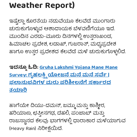
Weather Report)
ಇಷ್ಟೆಲ್ಲಾ ಕೊರತೆಯ ನಡುವೆಯೂ ಕೆಲವೆಡೆ ಮುಂಗಾರು
ಚುರುಕುಗೊಳ್ಳುವ ಆಶಾದಾಯಕ ಬೆಳವಣಿಗೆಯೂ ಇದೆ.
ಮುಂದಿನ ಎರಡು-ಮೂರು ದಿನಗಳಲ್ಲಿ ಉತ್ತರಾಖಂಡ,
ಹಿಮಾಚಲ ಪ್ರದೇಶ, ಲಡಾಖ್, ಗುಜರಾತ್, ಮಧ್ಯಪ್ರದೇಶ
ಹಾಗೂ ಉತ್ತರ ಪ್ರದೇಶದ ಕೆಲವೆಡೆ ಮಳೆ ಚುರುಕುಗೊಳ್ಳಲಿದೆ.
ಇದನ್ನೂ ಓದಿ:
Gruha Lakshmi Yojana Mane Mane
Survey: ಗೃಹಲಕ್ಷ್ಮಿ ಯೋಜನೆ ಮನೆ ಮನೆ ಸರ್ವೆ |
ಫಲಾನುಭವಿಗಳ ಮರು ಪರಿಶೀಲನೆಗೆ ಸರ್ಕಾರದ
ತಯಾರಿ
ಹಾಗೆಯೇ ದಿಯು-ದಮನ್, ಜಮ್ಮು ಮತ್ತು ಕಾಶ್ಮೀರ,
ಹರಿಯಾಣ, ಛತ್ತೀಸಗಢ, ದೆಹಲಿ, ಪಂಜಾಬ್ ಮತ್ತು
ರಾಜಸ್ಥಾನದ ಕೆಲವು ಭಾಗಗಳಲ್ಲಿ ಧಾರಾಕಾರ ಮಳೆಯಾಗುವ
(Heavy Rain) ನಿರೀಕ್ಷೆಯಿದೆ.