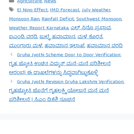
Categories
Agriculture
,
News
Tags
El Nino Effect
,
IMD Forecast
,
July Weather
,
Monsoon Rain
,
Rainfall Deficit
,
Southwest Monsoon
,
Weather Report Karnataka
,
ಎಲ್ ನಿನೊ ಪ್ರಭಾವ
,
ಐಎಂಡಿ ವರದಿ
,
ಜುಲೈ ಹವಾಮಾನ
,
ಮಳೆ ಕೊರತೆ
,
ಮುಂಗಾರು ಮಳೆ
,
ಹವಾಮಾನ ಇಲಾಖೆ
,
ಹವಾಮಾನ ವರದಿ
Gruha Jyothi Scheme Door to Door Verification:
ಗೃಹ ಜ್ಯೋತಿ ಉಚಿತ ವಿದ್ಯುತ್ ಮನೆ-ಮನೆ ಪರಿಶೀಲನೆ
ಆರಂಭ| ಈ ದಾಖಲೆಗಳನ್ನು ಸಿದ್ಧವಾಗಿಟ್ಟುಕೊಳ್ಳಿ
Gruha Jyothi Revision Gruha Lakshmi Verification:
ಗೃಹಜ್ಯೋತಿ ಜೊತೆಗೆ ಗೃಹಲಕ್ಷ್ಮಿ ಯೋಜನೆ ಮನೆ ಮನೆ
ಪರಿಶೀಲನೆ | ಸಿಎಂ ಡಿಕೆಶಿ ಸೂಚನೆ