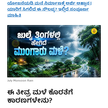
ಯೋಜನೆಯಡಿ ಮನೆ ನಿರ್ಮಾಣಕ್ಕೆ ಅರ್ಜಿ ಆಹ್ವಾನ |
ಯಾರಿಗೆ ಸಿಗಲಿದೆ ಈ ಸೌಲಭ್ಯ? ಇಲ್ಲಿದೆ ಸಂಪೂರ್ಣ
ಮಾಹಿತಿ
July Monsoon Rain
ಈ ತೀವ್ರ ಮಳೆ ಕೊರತೆಗೆ
ಕಾರಣಗಳೇನು?