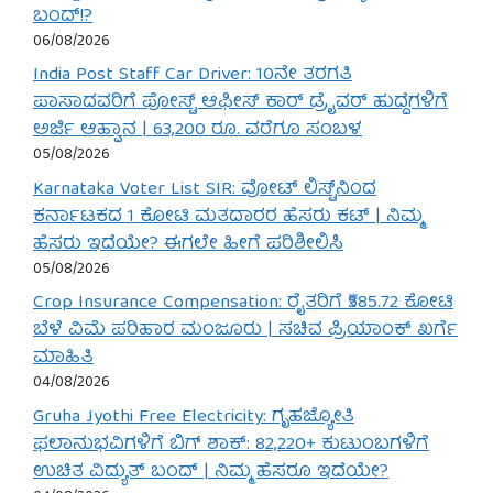
ಬಂದ್!?
06/08/2026
India Post Staff Car Driver: 10ನೇ ತರಗತಿ
ಪಾಸಾದವರಿಗೆ ಪೋಸ್ಟ್ ಆಫೀಸ್ ಕಾರ್ ಡ್ರೈವರ್ ಹುದ್ದೆಗಳಿಗೆ
ಅರ್ಜಿ ಆಹ್ವಾನ | 63,200 ರೂ. ವರೆಗೂ ಸಂಬಳ
05/08/2026
Karnataka Voter List SIR: ವೋಟ್ ಲಿಸ್ಟ್‌ನಿಂದ
ಕರ್ನಾಟಕದ 1 ಕೋಟಿ ಮತದಾರರ ಹೆಸರು ಕಟ್ | ನಿಮ್ಮ
ಹೆಸರು ಇದೆಯೇ? ಈಗಲೇ ಹೀಗೆ ಪರಿಶೀಲಿಸಿ
05/08/2026
Crop Insurance Compensation: ರೈತರಿಗೆ ₹585.72 ಕೋಟಿ
ಬೆಳೆ ವಿಮೆ ಪರಿಹಾರ ಮಂಜೂರು | ಸಚಿವ ಪ್ರಿಯಾಂಕ್ ಖರ್ಗೆ
ಮಾಹಿತಿ
04/08/2026
Gruha Jyothi Free Electricity: ಗೃಹಜ್ಯೋತಿ
ಫಲಾನುಭವಿಗಳಿಗೆ ಬಿಗ್ ಶಾಕ್: 82,220+ ಕುಟುಂಬಗಳಿಗೆ
ಉಚಿತ ವಿದ್ಯುತ್ ಬಂದ್ | ನಿಮ್ಮ ಹೆಸರೂ ಇದೆಯೇ?