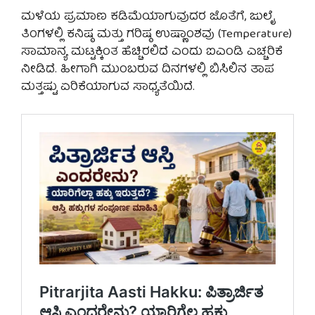
ಮಳೆಯ ಪ್ರಮಾಣ ಕಡಿಮೆಯಾಗುವುದರ ಜೊತೆಗೆ, ಜುಲೈ
ತಿಂಗಳಲ್ಲಿ ಕನಿಷ್ಠ ಮತ್ತು ಗರಿಷ್ಠ ಉಷ್ಣಾಂಶವು (Temperature)
ಸಾಮಾನ್ಯ ಮಟ್ಟಕ್ಕಿಂತ ಹೆಚ್ಚಿರಲಿದೆ ಎಂದು ಐಎಂಡಿ ಎಚ್ಚರಿಕೆ
ನೀಡಿದೆ. ಹೀಗಾಗಿ ಮುಂಬರುವ ದಿನಗಳಲ್ಲಿ ಬಿಸಿಲಿನ ತಾಪ
ಮತ್ತಷ್ಟು ಏರಿಕೆಯಾಗುವ ಸಾಧ್ಯತೆಯಿದೆ.