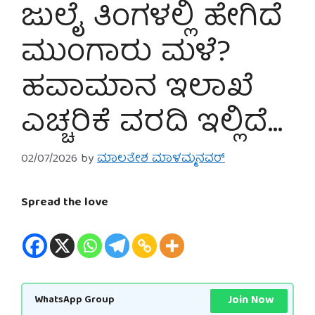
ಜುಲೈ ತಿಂಗಳಲ್ಲಿ ಹೇಗಿದೆ
ಮುಂಗಾರು ಮಳೆ?
ಹವಾಮಾನ ಇಲಾಖೆ
ಎಚ್ಚರಿಕೆ ವರದಿ ಇಲ್ಲಿದೆ…
02/07/2026
by
ಮಾಲತೇಶ ಮಾಳಮ್ಮನವರ್
Spread the love
Join Now
WhatsApp Group