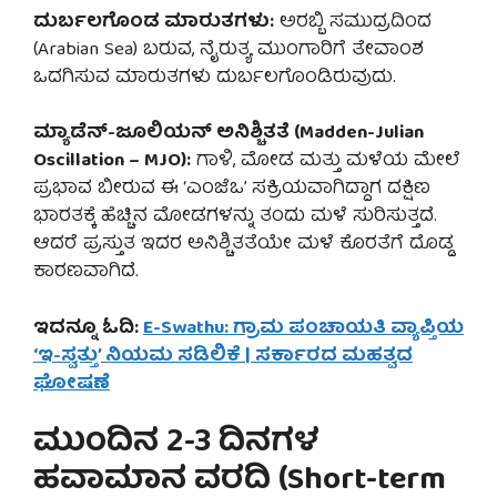
ದುರ್ಬಲಗೊಂಡ ಮಾರುತಗಳು:
ಅರಬ್ಬಿ ಸಮುದ್ರದಿಂದ
(Arabian Sea) ಬರುವ, ನೈರುತ್ಯ ಮುಂಗಾರಿಗೆ ತೇವಾಂಶ
ಒದಗಿಸುವ ಮಾರುತಗಳು ದುರ್ಬಲಗೊಂಡಿರುವುದು.
ಮ್ಯಾಡೆನ್-ಜೂಲಿಯನ್ ಅನಿಶ್ಚಿತತೆ (Madden-Julian
Oscillation – MJO):
ಗಾಳಿ, ಮೋಡ ಮತ್ತು ಮಳೆಯ ಮೇಲೆ
ಪ್ರಭಾವ ಬೀರುವ ಈ ‘ಎಂಜೆಒ’ ಸಕ್ರಿಯವಾಗಿದ್ದಾಗ ದಕ್ಷಿಣ
ಭಾರತಕ್ಕೆ ಹೆಚ್ಚಿನ ಮೋಡಗಳನ್ನು ತಂದು ಮಳೆ ಸುರಿಸುತ್ತದೆ.
ಆದರೆ ಪ್ರಸ್ತುತ ಇದರ ಅನಿಶ್ಚಿತತೆಯೇ ಮಳೆ ಕೊರತೆಗೆ ದೊಡ್ಡ
ಕಾರಣವಾಗಿದೆ.
ಇದನ್ನೂ ಓದಿ:
E-Swathu: ಗ್ರಾಮ ಪಂಚಾಯತಿ ವ್ಯಾಪ್ತಿಯ
‘ಇ-ಸ್ವತ್ತು’ ನಿಯಮ ಸಡಿಲಿಕೆ | ಸರ್ಕಾರದ ಮಹತ್ವದ
ಘೋಷಣೆ
ಮುಂದಿನ 2-3 ದಿನಗಳ
ಹವಾಮಾನ ವರದಿ (Short-term