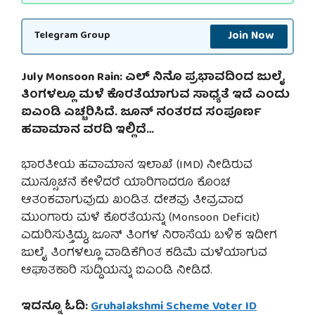
Join Now
Telegram Group
July Monsoon Rain: ಎಲ್ ನಿನೊ ಪ್ರಭಾವದಿಂದ ಜುಲೈ
ತಿಂಗಳಲ್ಲೂ ಮಳೆ ಕೊರತೆಯಾಗುವ ಸಾಧ್ಯತೆ ಇದೆ ಎಂದು
ಐಎಂಡಿ ಎಚ್ಚರಿಸಿದೆ. ಜೂನ್ ನಂತರದ ಸಂಪೂರ್ಣ
ಹವಾಮಾನ ವರದಿ ಇಲ್ಲಿದೆ…
ಭಾರತೀಯ ಹವಾಮಾನ ಇಲಾಖೆ (IMD) ನೀಡಿರುವ
ಮುನ್ಸೂಚನೆ ಕೇಳಿದರೆ ಯಾರಿಗಾದರೂ ಕೊಂಚ
ಆತಂಕವಾಗುವುದು ಖಂಡಿತ. ದೇಶವು ತೀವ್ರವಾದ
ಮುಂಗಾರು ಮಳೆ ಕೊರತೆಯನ್ನು (Monsoon Deficit)
ಎದುರಿಸುತ್ತಿದ್ದು, ಜೂನ್ ತಿಂಗಳ ನಿರಾಸೆಯ ಬಳಿಕ ಇದೀಗ
ಜುಲೈ ತಿಂಗಳಲ್ಲೂ ವಾಡಿಕೆಗಿಂತ ಕಡಿಮೆ ಮಳೆಯಾಗುವ
ಆಘಾತಕಾರಿ ಸುದ್ದಿಯನ್ನು ಐಎಂಡಿ ನೀಡಿದೆ.
ಇದನ್ನೂ ಓದಿ:
Gruhalakshmi Scheme Voter ID