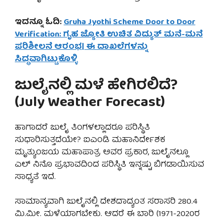
ಇದನ್ನೂ ಓದಿ:
Gruha Jyothi Scheme Door to Door
Verification: ಗೃಹ ಜ್ಯೋತಿ ಉಚಿತ ವಿದ್ಯುತ್ ಮನೆ-ಮನೆ
ಪರಿಶೀಲನೆ ಆರಂಭ| ಈ ದಾಖಲೆಗಳನ್ನು
ಸಿದ್ಧವಾಗಿಟ್ಟುಕೊಳ್ಳಿ
ಜುಲೈನಲ್ಲಿ ಮಳೆ ಹೇಗಿರಲಿದೆ?
(July Weather Forecast)
ಹಾಗಾದರೆ ಜುಲೈ ತಿಂಗಳಲ್ಲಾದರೂ ಪರಿಸ್ಥಿತಿ
ಸುಧಾರಿಸುತ್ತದೆಯೇ? ಐಎಂಡಿ ಮಹಾನಿರ್ದೇಶಕ
ಮೃತ್ಯುಂಜಯ ಮಹಾಪಾತ್ರ ಅವರ ಪ್ರಕಾರ, ಜುಲೈನಲ್ಲೂ
ಎಲ್ ನಿನೊ ಪ್ರಭಾವದಿಂದ ಪರಿಸ್ಥಿತಿ ಇನ್ನಷ್ಟು ಬಿಗಡಾಯಿಸುವ
ಸಾಧ್ಯತೆ ಇದೆ.
ಸಾಮಾನ್ಯವಾಗಿ ಜುಲೈನಲ್ಲಿ ದೇಶದಾದ್ಯಂತ ಸರಾಸರಿ 280.4
ಮಿ.ಮೀ. ಮಳೆಯಾಗಬೇಕು. ಆದರೆ ಈ ಬಾರಿ (1971-2020ರ