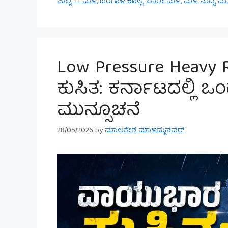
ಜುಲೈ 11 ಮಳೆ
,
ಬಂಗಾಳ ಕೊಲ್ಲಿ
,
ಭಾರೀ ಮಳೆ
,
ಮಳೆ ಸುದ್ದಿ
,
ಮು
Low Pressure Heavy 
ಕುಸಿತ: ಕರ್ನಾಟದಲ್ಲಿ 
ಮುನ್ಸೂಚನೆ
28/05/2026
by
ಮಾಲತೇಶ ಮಾಳಮ್ಮನವರ್