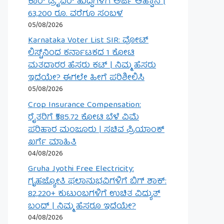
ಕಾರ್ ಡ್ರೈವರ್ ಹುದ್ದೆಗಳಿಗೆ ಅರ್ಜಿ ಆಹ್ವಾನ |
63,200 ರೂ. ವರೆಗೂ ಸಂಬಳ
05/08/2026
Karnataka Voter List SIR: ವೋಟ್
ಲಿಸ್ಟ್‌ನಿಂದ ಕರ್ನಾಟಕದ 1 ಕೋಟಿ
ಮತದಾರರ ಹೆಸರು ಕಟ್ | ನಿಮ್ಮ ಹೆಸರು
ಇದೆಯೇ? ಈಗಲೇ ಹೀಗೆ ಪರಿಶೀಲಿಸಿ
05/08/2026
Crop Insurance Compensation:
ರೈತರಿಗೆ ₹585.72 ಕೋಟಿ ಬೆಳೆ ವಿಮೆ
ಪರಿಹಾರ ಮಂಜೂರು | ಸಚಿವ ಪ್ರಿಯಾಂಕ್
ಖರ್ಗೆ ಮಾಹಿತಿ
04/08/2026
Gruha Jyothi Free Electricity:
ಗೃಹಜ್ಯೋತಿ ಫಲಾನುಭವಿಗಳಿಗೆ ಬಿಗ್ ಶಾಕ್:
82,220+ ಕುಟುಂಬಗಳಿಗೆ ಉಚಿತ ವಿದ್ಯುತ್
ಬಂದ್ | ನಿಮ್ಮ ಹೆಸರೂ ಇದೆಯೇ?
04/08/2026