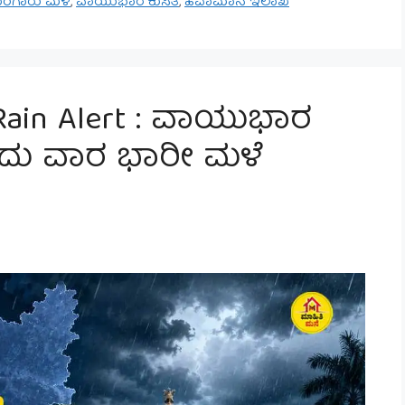
ಂಗಾರು ಮಳೆ
,
ವಾಯುಭಾರ ಕುಸಿತ
,
ಹವಾಮಾನ ಇಲಾಖೆ
Rain Alert : ವಾಯುಭಾರ
ಒಂದು ವಾರ ಭಾರೀ ಮಳೆ