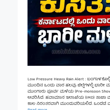
Low Pressure Heavy Rain Alert : ಬಂಗಾಳಕೊಲ
ಮುಂದಿನ ಒಂದು ವಾರ ಹಲವು ಜಿಲ್ಲೆಗಳಲ್ಲಿ ಭಾರೀ ಮ
ಮುಂಗಾರು ಪೂರ್ವ ಮಳೆಯ (Pre-monsoon Shower
ಆವರಿಸಿದೆ. ಹವಾಮಾನ ಇಲಾಖೆಯ (IMD) ತಾಜಾ 
ಕಾಲ ನಿರಂತರವಾಗಿ ಮುಂದುವರಿಯಲಿದೆ. ಒಂದೆಡೆ ಮ