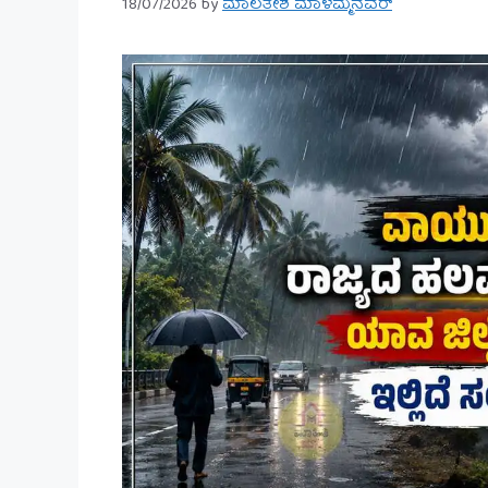
18/07/2026
by
ಮಾಲತೇಶ ಮಾಳಮ್ಮನವರ್