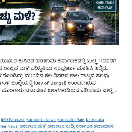
ವಾಯುಭಾರ ಕುಸಿತದ ಪರಿಣಾಮ ಕರ್ನಾಟಕದಲ್ಲಿ ಜುಲೈ 11ರವರೆಗೆ
ಾಜ್ಯದ ಮಳೆ ಪರಿಸ್ಥಿತಿಯ ಸಂಪೂರ್ಣ ಮಾಹಿತಿ ಇಲ್ಲಿದೆ…
ುಸುಗೊಂಡಿದ್ದು, ಮುಂದಿನ ಕೆಲ ದಿನಗಳ ಕಾಲ ರಾಜ್ಯದ ಹಲವು
ಾಳ ಕೊಲ್ಲಿಯಲ್ಲಿ (Bay of Bengal) ಉಂಟಾಗಿರುವ
ಗೂ ಮುಂಗಾರು ಚಟುವಟಿಕೆ ಬಲಗೊಂಡಿರುವ ಪರಿಣಾಮ ಜುಲೈ …
,
IMD Forecast
,
Karnataka News
,
Karnataka Rain
,
Karnataka
ther News
,
ಕರ್ನಾಟಕ ಮಳೆ
,
ಕರ್ನಾಟಕ ಸುದ್ದಿ
,
ಕರ್ನಾಟಕ ಹವಾಮಾನ
,