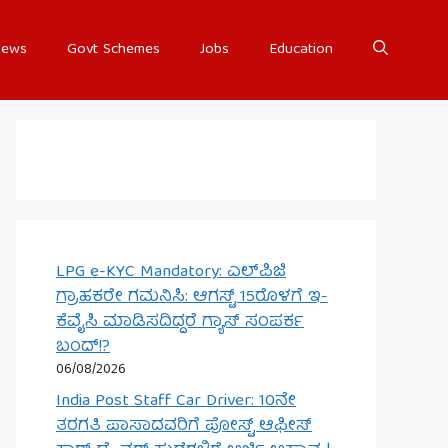
ews
Govt Schemes
Jobs
Education
LPG e-KYC Mandatory: ಎಲ್‌ಪಿಜಿ
ಗ್ರಾಹಕರೇ ಗಮನಿಸಿ: ಆಗಸ್ಟ್ 15ರೊಳಗೆ ಇ-
ಕೆವೈಸಿ ಮಾಡಿಸದಿದ್ದರೆ ಗ್ಯಾಸ್ ಸಂಪರ್ಕ
ಬಂದ್!?
06/08/2026
India Post Staff Car Driver: 10ನೇ
ತರಗತಿ ಪಾಸಾದವರಿಗೆ ಪೋಸ್ಟ್ ಆಫೀಸ್