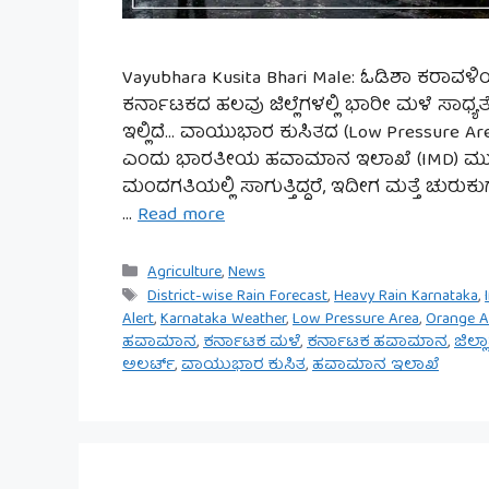
Vayubhara Kusita Bhari Male: ಓಡಿಶಾ ಕರ
ಕರ್ನಾಟಕದ ಹಲವು ಜಿಲ್ಲೆಗಳಲ್ಲಿ ಭಾರೀ ಮಳೆ ಸಾಧ್ಯ
ಇಲ್ಲಿದೆ… ವಾಯುಭಾರ ಕುಸಿತದ (Low Pressure Ar
ಎಂದು ಭಾರತೀಯ ಹವಾಮಾನ ಇಲಾಖೆ (IMD) ಮುನ್ಸ
ಮಂದಗತಿಯಲ್ಲಿ ಸಾಗುತ್ತಿದ್ದರೆ, ಇದೀಗ ಮತ್ತೆ ಚುರುಕ
…
Read more
Categories
Agriculture
,
News
Tags
District-wise Rain Forecast
,
Heavy Rain Karnataka
,
Alert
,
Karnataka Weather
,
Low Pressure Area
,
Orange A
ಹವಾಮಾನ
,
ಕರ್ನಾಟಕ ಮಳೆ
,
ಕರ್ನಾಟಕ ಹವಾಮಾನ
,
ಜಿಲ್
ಅಲರ್ಟ್
,
ವಾಯುಭಾರ ಕುಸಿತ
,
ಹವಾಮಾನ ಇಲಾಖೆ