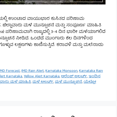
ಾವಳಿಯಲ್ಲಿ ಉಂಟಾದ ವಾಯುಭಾರ ಕುಸಿತದ ಪರಿಣಾಮ
ತೆ. ಜಿಲ್ಲಾವಾರು ಮಳೆ ಮುನ್ಸೂಚನೆ ಮತ್ತು ಸಂಪೂರ್ಣ ಮಾಹಿತಿ
ea) ಪರಿಣಾಮವಾಗಿ ರಾಜ್ಯದಲ್ಲಿ 3-4 ದಿನ ಭಾರೀ ಮಳೆಯಾಗಲಿದೆ
ೂಚನೆ ನೀಡಿದೆ. ಒಂದೆಡೆ ಮುಂಗಾರು ಕೆಲ ದಿನಗಳಿಂದ
ುಗೊಳ್ಳುವ ಲಕ್ಷಣಗಳು ಕಾಣಿಸುತ್ತಿವೆ. ಕರಾವಳಿ ಮತ್ತು ಮಲೆನಾಡು
IMD Forecast
,
IMD Rain Alert
,
Karnataka Monsoon
,
Karnataka Rain
lert Karnataka
,
Yellow Alert Karnataka
,
ಆರೆಂಜ್ ಅಲರ್ಟ್
,
ಇಂದಿನ
ಲಾವಾರು ಮಳೆ ಮಾಹಿತಿ
,
ಮಳೆ ಅಲರ್ಟ್
,
ಮಳೆ ಮುನ್ಸೂಚನೆ
,
ಯೆಲ್ಲೋ