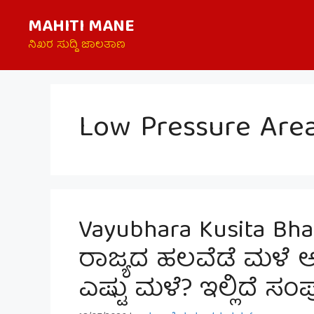
Skip
MAHITI MANE
to
content
ನಿಖರ ಸುದ್ದಿ ಜಾಲತಾಣ
Low Pressure Are
Vayubhara Kusita Bh
ರಾಜ್ಯದ ಹಲವೆಡೆ ಮಳೆ ಅಲ
ಎಷ್ಟು ಮಳೆ? ಇಲ್ಲಿದೆ ಸ