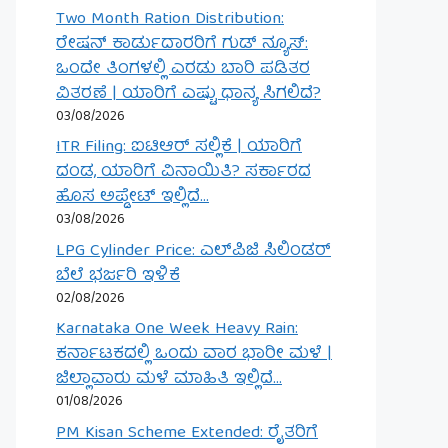
Two Month Ration Distribution:
ರೇಷನ್ ಕಾರ್ಡುದಾರರಿಗೆ ಗುಡ್ ನ್ಯೂಸ್:
ಒಂದೇ ತಿಂಗಳಲ್ಲಿ ಎರಡು ಬಾರಿ ಪಡಿತರ
ವಿತರಣೆ | ಯಾರಿಗೆ ಎಷ್ಟು ಧಾನ್ಯ ಸಿಗಲಿದೆ?
03/08/2026
ITR Filing: ಐಟಿಆರ್ ಸಲ್ಲಿಕೆ | ಯಾರಿಗೆ
ದಂಡ, ಯಾರಿಗೆ ವಿನಾಯಿತಿ? ಸರ್ಕಾರದ
ಹೊಸ ಅಪ್ಡೇಟ್ ಇಲ್ಲಿದೆ…
03/08/2026
LPG Cylinder Price: ಎಲ್‌ಪಿಜಿ ಸಿಲಿಂಡರ್
ಬೆಲೆ ಭರ್ಜರಿ ಇಳಿಕೆ
02/08/2026
Karnataka One Week Heavy Rain:
ಕರ್ನಾಟಕದಲ್ಲಿ ಒಂದು ವಾರ ಭಾರೀ ಮಳೆ |
ಜಿಲ್ಲಾವಾರು ಮಳೆ ಮಾಹಿತಿ ಇಲ್ಲಿದೆ…
01/08/2026
PM Kisan Scheme Extended: ರೈತರಿಗೆ