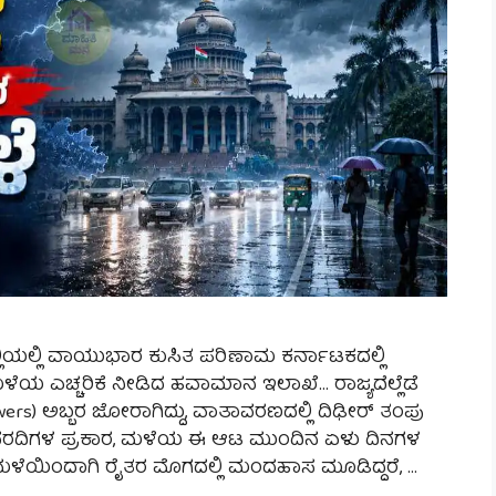
್ಲಿಯಲ್ಲಿ ವಾಯುಭಾರ ಕುಸಿತ ಪರಿಣಾಮ ಕರ್ನಾಟಕದಲ್ಲಿ
ಳೆಯ ಎಚ್ಚರಿಕೆ ನೀಡಿದ ಹವಾಮಾನ ಇಲಾಖೆ… ರಾಜ್ಯದೆಲ್ಲೆಡೆ
s) ಅಬ್ಬರ ಜೋರಾಗಿದ್ದು, ವಾತಾವರಣದಲ್ಲಿ ದಿಢೀರ್ ತಂಪು
ವರದಿಗಳ ಪ್ರಕಾರ, ಮಳೆಯ ಈ ಆಟ ಮುಂದಿನ ಏಳು ದಿನಗಳ
ಳೆಯಿಂದಾಗಿ ರೈತರ ಮೊಗದಲ್ಲಿ ಮಂದಹಾಸ ಮೂಡಿದ್ದರೆ, …