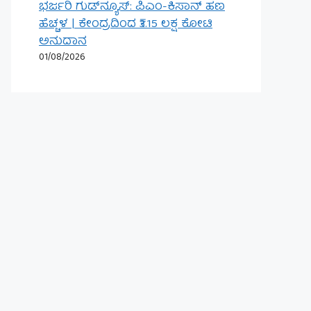
ಭರ್ಜರಿ ಗುಡ್‌ನ್ಯೂಸ್: ಪಿಎಂ-ಕಿಸಾನ್ ಹಣ
ಹೆಚ್ಚಳ | ಕೇಂದ್ರದಿಂದ ₹3.15 ಲಕ್ಷ ಕೋಟಿ
ಅನುದಾನ
01/08/2026