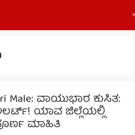
N
a
ari Male: ವಾಯುಭಾರ ಕುಸಿತ:
ರ್ಟ್! ಯಾವ ಜಿಲ್ಲೆಯಲ್ಲಿ
ಂಪೂರ್ಣ ಮಾಹಿತಿ