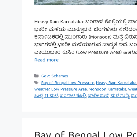
Heavy Rain Karnataka: ಬಂಗಾಳ ಕೊಲ್ಲಿಯಲ್ಲಿ 
ಭಾರೀ ಮಳೆಯ ಮುನ್ಸೂಚನೆ. ಬೆಂಗಳೂರು ಸೇರಿದಂತೆ ರ
ಕರ್ನಾಟಕದಲ್ಲಿ ಮುಂಗಾರು (Monsoon) ಮತ್ತೆ ಬಿರ
ಭಾಗಗಳಲ್ಲಿ ಭಾರೀ ಮಳೆಯಾಗುವ ಸಾಧ್ಯತೆ ಇದೆ. ಬಂಗ
ವಾಯುಭಾರ ಕುಸಿತ (Low Pressure Area) ಹಾ
Read more
Categories
Govt Schemes
Tags
Bay of Bengal Low Pressure
,
Heavy Rain Karnataka
Weather
,
Low Pressure Area
,
Monsoon Karnataka
,
Wea
ಜುಲೈ 11 ಮಳೆ
,
ಬಂಗಾಳ ಕೊಲ್ಲಿ
,
ಭಾರೀ ಮಳೆ
,
ಮಳೆ ಸುದ್ದಿ
,
ಮು
Bay of Bengal Low Pr