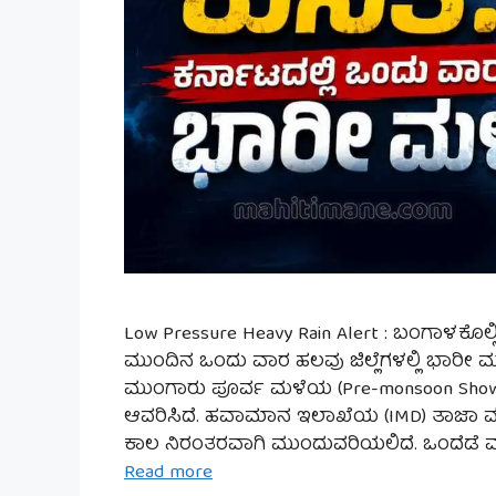
Low Pressure Heavy Rain Alert : ಬಂಗಾಳಕೊಲ
ಮುಂದಿನ ಒಂದು ವಾರ ಹಲವು ಜಿಲ್ಲೆಗಳಲ್ಲಿ ಭಾರೀ ಮ
ಮುಂಗಾರು ಪೂರ್ವ ಮಳೆಯ (Pre-monsoon Shower
ಆವರಿಸಿದೆ. ಹವಾಮಾನ ಇಲಾಖೆಯ (IMD) ತಾಜಾ 
ಕಾಲ ನಿರಂತರವಾಗಿ ಮುಂದುವರಿಯಲಿದೆ. ಒಂದೆಡೆ ಮ
Read more