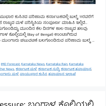
ವಾಯುಭಾರ ಕುಸಿತದ ಪರಿಣಾಮ ಕರ್ನಾಟಕದಲ್ಲಿ ಜುಲೈ 11ರವರೆಗೆ
ಾಜ್ಯದ ಮಳೆ ಪರಿಸ್ಥಿತಿಯ ಸಂಪೂರ್ಣ ಮಾಹಿತಿ ಇಲ್ಲಿದೆ…
ುಸುಗೊಂಡಿದ್ದು, ಮುಂದಿನ ಕೆಲ ದಿನಗಳ ಕಾಲ ರಾಜ್ಯದ ಹಲವು
ಾಳ ಕೊಲ್ಲಿಯಲ್ಲಿ (Bay of Bengal) ಉಂಟಾಗಿರುವ
ಗೂ ಮುಂಗಾರು ಚಟುವಟಿಕೆ ಬಲಗೊಂಡಿರುವ ಪರಿಣಾಮ ಜುಲೈ …
,
IMD Forecast
,
Karnataka News
,
Karnataka Rain
,
Karnataka
ther News
,
ಕರ್ನಾಟಕ ಮಳೆ
,
ಕರ್ನಾಟಕ ಸುದ್ದಿ
,
ಕರ್ನಾಟಕ ಹವಾಮಾನ
,
ಂಗಾರು ಮಳೆ
,
ವಾಯುಭಾರ ಕುಸಿತ
,
ಹವಾಮಾನ ಇಲಾಖೆ
essure: ಬಂಗಾಳ ಕೊಲ್ಲಿಯಲ್ಲಿ