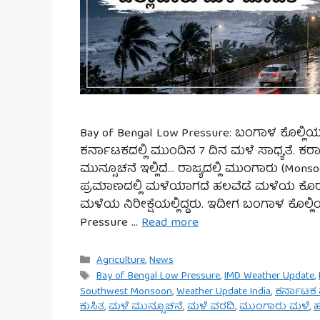
Bay of Bengal Low Pressure: ಬಂಗಾಳ ಕೊಲ
ಕರ್ನಾಟಕದಲ್ಲಿ ಮುಂದಿನ 7 ದಿನ ಮಳೆ ಸಾಧ್ಯತೆ. ಕರ
ಮುನ್ಸೂಚನೆ ಇಲ್ಲಿದೆ… ರಾಜ್ಯದಲ್ಲಿ ಮುಂಗಾರು (Mons
ಪ್ರಮಾಣದಲ್ಲಿ ಮಳೆಯಾಗದೆ ಹಲವೆಡೆ ಮಳೆಯ ಕೊರತೆ
ಮಳೆಯ ನಿರೀಕ್ಷೆಯಲ್ಲಿದ್ದರು. ಇದೀಗ ಬಂಗಾಳ ಕೊಲ
Pressure …
Read more
Categories
Agriculture
,
News
Tags
Bay of Bengal Low Pressure
,
IMD Weather Update
,
Southwest Monsoon
,
Weather Update India
,
ಕರ್ನಾಟಕ ಮ
ಕುಸಿತ
,
ಮಳೆ ಮುನ್ಸೂಚನೆ
,
ಮಳೆ ವರದಿ
,
ಮುಂಗಾರು ಮಳೆ
,