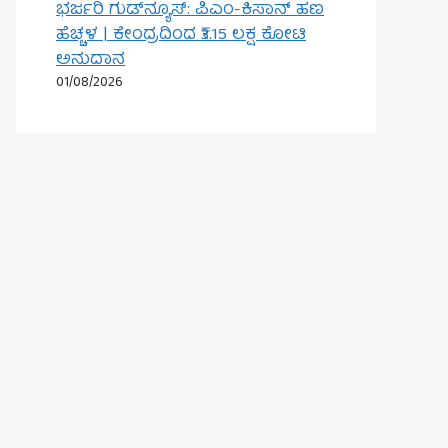
ಭರ್ಜರಿ ಗುಡ್‌ನ್ಯೂಸ್: ಪಿಎಂ-ಕಿಸಾನ್ ಹಣ
ಹೆಚ್ಚಳ | ಕೇಂದ್ರದಿಂದ ₹3.15 ಲಕ್ಷ ಕೋಟಿ
ಅನುದಾನ
01/08/2026