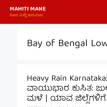
Skip
MAHITI MANE
to
content
ನಿಖರ ಸುದ್ದಿ ಜಾಲತಾಣ
Bay of Bengal Lo
Heavy Rain Karnataka
ವಾಯುಭಾರ ಕುಸಿತ: ಜುಲೈ 
ಮಳೆ | ಯಾವ ಜಿಲ್ಲೆಗಳಿಗೆ