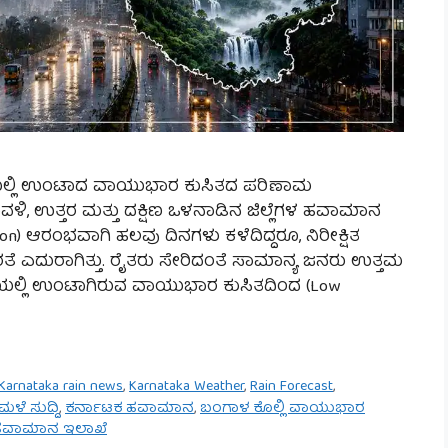
್ಲಿಯಲ್ಲಿ ಉಂಟಾದ ವಾಯುಭಾರ ಕುಸಿತದ ಪರಿಣಾಮ
ಾವಳಿ, ಉತ್ತರ ಮತ್ತು ದಕ್ಷಿಣ ಒಳನಾಡಿನ ಜಿಲ್ಲೆಗಳ ಹವಾಮಾನ
oon) ಆರಂಭವಾಗಿ ಹಲವು ದಿನಗಳು ಕಳೆದಿದ್ದರೂ, ನಿರೀಕ್ಷಿತ
 ಎದುರಾಗಿತ್ತು. ರೈತರು ಸೇರಿದಂತೆ ಸಾಮಾನ್ಯ ಜನರು ಉತ್ತಮ
್ಲಿಯಲ್ಲಿ ಉಂಟಾಗಿರುವ ವಾಯುಭಾರ ಕುಸಿತದಿಂದ (Low
Karnataka rain news
,
Karnataka Weather
,
Rain Forecast
,
ಳೆ ಸುದ್ದಿ
,
ಕರ್ನಾಟಕ ಹವಾಮಾನ
,
ಬಂಗಾಳ ಕೊಲ್ಲಿ ವಾಯುಭಾರ
ಹವಾಮಾನ ಇಲಾಖೆ