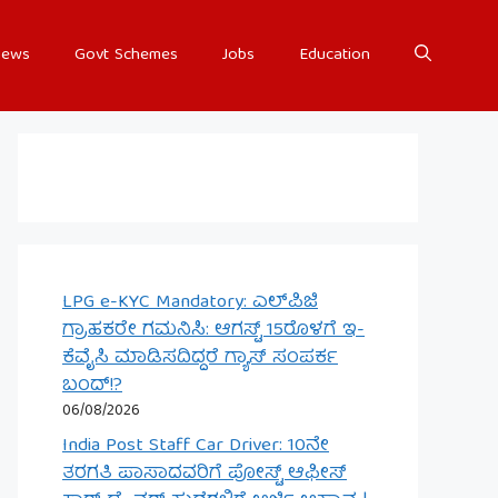
ews
Govt Schemes
Jobs
Education
LPG e-KYC Mandatory: ಎಲ್‌ಪಿಜಿ
ಗ್ರಾಹಕರೇ ಗಮನಿಸಿ: ಆಗಸ್ಟ್ 15ರೊಳಗೆ ಇ-
ಕೆವೈಸಿ ಮಾಡಿಸದಿದ್ದರೆ ಗ್ಯಾಸ್ ಸಂಪರ್ಕ
ಬಂದ್!?
06/08/2026
India Post Staff Car Driver: 10ನೇ
ತರಗತಿ ಪಾಸಾದವರಿಗೆ ಪೋಸ್ಟ್ ಆಫೀಸ್