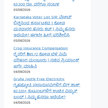
63,200 ರೂ. ವರೆಗೂ ಸಂಬಳ
05/08/2026
Karnataka Voter List SIR: ವೋಟ್
ಲಿಸ್ಟ್‌ನಿಂದ ಕರ್ನಾಟಕದ 1 ಕೋಟಿ
ಮತದಾರರ ಹೆಸರು ಕಟ್ | ನಿಮ್ಮ ಹೆಸರು
ಇದೆಯೇ? ಈಗಲೇ ಹೀಗೆ ಪರಿಶೀಲಿಸಿ
05/08/2026
Crop Insurance Compensation:
ರೈತರಿಗೆ ₹585.72 ಕೋಟಿ ಬೆಳೆ ವಿಮೆ
ಪರಿಹಾರ ಮಂಜೂರು | ಸಚಿವ ಪ್ರಿಯಾಂಕ್
ಖರ್ಗೆ ಮಾಹಿತಿ
04/08/2026
Gruha Jyothi Free Electricity:
ಗೃಹಜ್ಯೋತಿ ಫಲಾನುಭವಿಗಳಿಗೆ ಬಿಗ್ ಶಾಕ್:
82,220+ ಕುಟುಂಬಗಳಿಗೆ ಉಚಿತ ವಿದ್ಯುತ್
ಬಂದ್ | ನಿಮ್ಮ ಹೆಸರೂ ಇದೆಯೇ?
04/08/2026