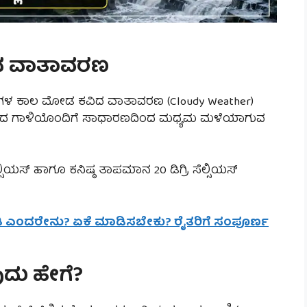
ಿದ ವಾತಾವರಣ
ಟೆಗಳ ಕಾಲ ಮೋಡ ಕವಿದ ವಾತಾವರಣ (Cloudy Weather)
ೀ ವೇಗದ ಗಾಳಿಯೊಂದಿಗೆ ಸಾಧಾರಣದಿಂದ ಮಧ್ಯಮ ಮಳೆಯಾಗುವ
್ಸಿಯಸ್ ಹಾಗೂ ಕನಿಷ್ಠ ತಾಪಮಾನ 20 ಡಿಗ್ರಿ ಸೆಲ್ಸಿಯಸ್
ೋಡಿ ಎಂದರೇನು? ಏಕೆ ಮಾಡಿಸಬೇಕು? ರೈತರಿಗೆ ಸಂಪೂರ್ಣ
ದು ಹೇಗೆ?