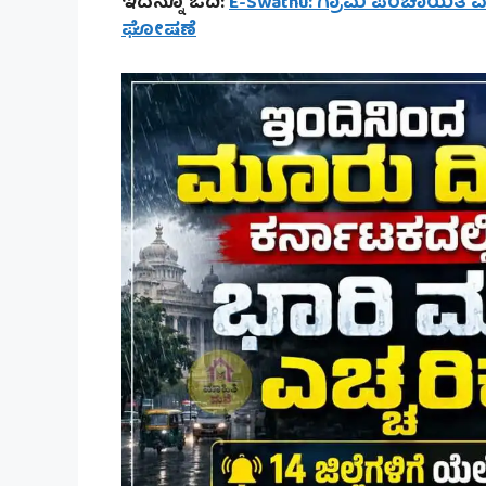
ಇದನ್ನೂ ಓದಿ:
E-Swathu: ಗ್ರಾಮ ಪಂಚಾಯತಿ ವ್ಯಾ
ಘೋಷಣೆ