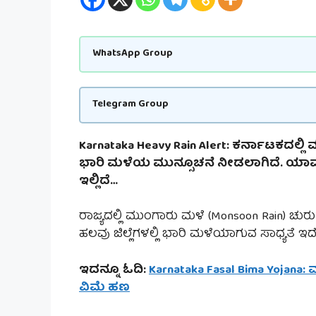
WhatsApp Group
Telegram Group
Karnataka Heavy Rain Alert: ಕರ್ನಾಟಕದಲ್
ಭಾರಿ ಮಳೆಯ ಮುನ್ಸೂಚನೆ ನೀಡಲಾಗಿದೆ. ಯಾವ ಜಿ
ಇಲ್ಲಿದೆ…
ರಾಜ್ಯದಲ್ಲಿ ಮುಂಗಾರು ಮಳೆ (Monsoon Rain) ಚು
ಹಲವು ಜಿಲ್ಲೆಗಳಲ್ಲಿ ಭಾರಿ ಮಳೆಯಾಗುವ ಸಾಧ್ಯತೆ ಇದೆ
ಇದನ್ನೂ ಓದಿ:
Karnataka Fasal Bima Yojana: 
ವಿಮೆ ಹಣ