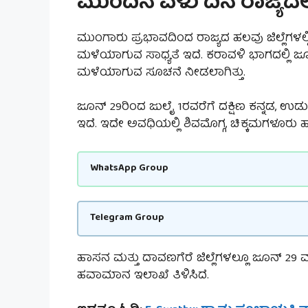
ಮುಂದಿನ ಏಳು ದಿನ ರಾಜ್ಯದಲ್
ಮುಂಗಾರು ಪ್ರಭಾವದಿಂದ ರಾಜ್ಯದ ಹಲವು ಜಿಲ್ಲೆಗಳ
ಮಳೆಯಾಗುವ ಸಾಧ್ಯತೆ ಇದೆ. ಕರಾವಳಿ ಭಾಗದಲ್ಲಿ ಜೂ
ಮಳೆಯಾಗುವ ಸೂಚನೆ ನೀಡಲಾಗಿತ್ತು.
ಜೂನ್ 29ರಿಂದ ಜುಲೈ 1ರವರೆಗೆ ದಕ್ಷಿಣ ಕನ್ನಡ, ಉಡುಪಿ 
ಇದೆ. ಇದೇ ಅವಧಿಯಲ್ಲಿ ಶಿವಮೊಗ್ಗ, ಚಿಕ್ಕಮಗಳೂರು 
WhatsApp Group
Telegram Group
ಹಾಸನ ಮತ್ತು ದಾವಣಗೆರೆ ಜಿಲ್ಲೆಗಳಲ್ಲೂ ಜೂನ್ 2
ಹವಾಮಾನ ಇಲಾಖೆ ತಿಳಿಸಿದೆ.