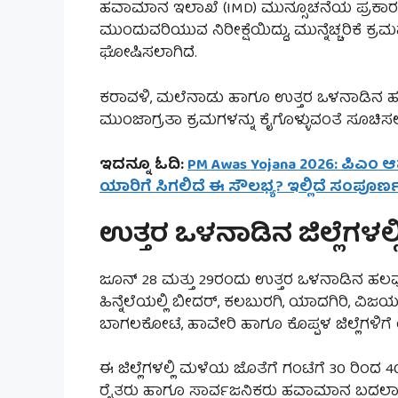
ಹವಾಮಾನ ಇಲಾಖೆ (IMD) ಮುನ್ಸೂಚನೆಯ ಪ್ರಕಾರ ಜ
ಮುಂದುವರಿಯುವ ನಿರೀಕ್ಷೆಯಿದ್ದು, ಮುನ್ನೆಚ್ಚರಿಕೆ ಕ್ರಮ
ಘೋಷಿಸಲಾಗಿದೆ.
ಕರಾವಳಿ, ಮಲೆನಾಡು ಹಾಗೂ ಉತ್ತರ ಒಳನಾಡಿನ ಹಲವು ಜ
ಮುಂಜಾಗ್ರತಾ ಕ್ರಮಗಳನ್ನು ಕೈಗೊಳ್ಳುವಂತೆ ಸೂಚಿಸಲ
ಇದನ್ನೂ ಓದಿ:
PM Awas Yojana 2026: ಪಿಎಂ 
ಯಾರಿಗೆ ಸಿಗಲಿದೆ ಈ ಸೌಲಭ್ಯ? ಇಲ್ಲಿದೆ ಸಂಪೂರ್
ಉತ್ತರ ಒಳನಾಡಿನ ಜಿಲ್ಲೆಗಳಲ್ಲ
ಜೂನ್ 28 ಮತ್ತು 29ರಂದು ಉತ್ತರ ಒಳನಾಡಿನ ಹಲವು ಜ
ಹಿನ್ನೆಲೆಯಲ್ಲಿ ಬೀದರ್, ಕಲಬುರಗಿ, ಯಾದಗಿರಿ, ವ
ಬಾಗಲಕೋಟೆ, ಹಾವೇರಿ ಹಾಗೂ ಕೊಪ್ಪಳ ಜಿಲ್ಲೆಗಳಿಗೆ 
ಈ ಜಿಲ್ಲೆಗಳಲ್ಲಿ ಮಳೆಯ ಜೊತೆಗೆ ಗಂಟೆಗೆ 30 ರಿಂ
ರೈತರು ಹಾಗೂ ಸಾರ್ವಜನಿಕರು ಹವಾಮಾನ ಬದಲಾವಣೆ