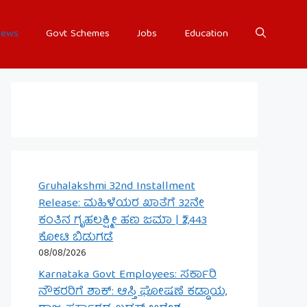
ews
Govt Schemes
Jobs
Education
Gruhalakshmi 32nd Installment
Release: ಮಹಿಳೆಯರ ಖಾತೆಗೆ 32ನೇ
ಕಂತಿನ ಗೃಹಲಕ್ಷ್ಮೀ ಹಣ ಜಮಾ | ₹2,443
ಕೋಟಿ ಬಿಡುಗಡೆ
08/08/2026
Karnataka Govt Employees: ಸರ್ಕಾರಿ
ನೌಕರರಿಗೆ ಶಾಕ್: ಆಸ್ತಿ ಘೋಷಣೆ ಕಡ್ಡಾಯ,