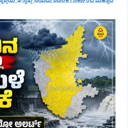
ಪ್ತಿಯ ‘ಇ-ಸ್ವತ್ತು’ ನಿಯಮ ಸಡಿಲಿಕೆ | ಸರ್ಕಾರದ ಮಹತ್ವದ