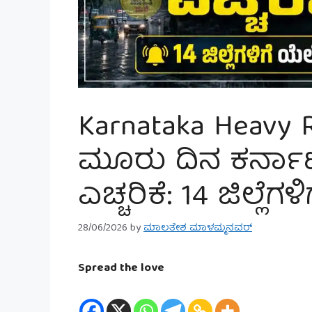
Karnataka Heavy R
ಮೂರು ದಿನ ಕರ್ನಾಟ
ಎಚ್ಚರಿಕೆ: 14 ಜಿಲ್ಲೆ
28/06/2026
by
ಮಾಲತೇಶ ಮಾಳಮ್ಮನವರ್
Spread the love