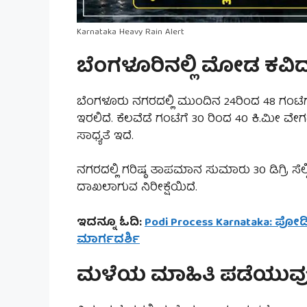
Karnataka Heavy Rain Alert
ಬೆಂಗಳೂರಿನಲ್ಲಿ ಮೋಡ ಕವ
ಬೆಂಗಳೂರು ನಗರದಲ್ಲಿ ಮುಂದಿನ 24ರಿಂದ 48 ಗಂ
ಇರಲಿದೆ. ಕೆಲವೆಡೆ ಗಂಟೆಗೆ 30 ರಿಂದ 40 ಕಿ.ಮ
ಸಾಧ್ಯತೆ ಇದೆ.
ನಗರದಲ್ಲಿ ಗರಿಷ್ಠ ತಾಪಮಾನ ಸುಮಾರು 30 ಡಿಗ್ರಿ ಸೆಲ
ದಾಖಲಾಗುವ ನಿರೀಕ್ಷೆಯಿದೆ.
ಇದನ್ನೂ ಓದಿ:
Podi Process Karnataka: ಪ
ಮಾರ್ಗದರ್ಶಿ
ಮಳೆಯ ಮಾಹಿತಿ ಪಡೆಯುವು