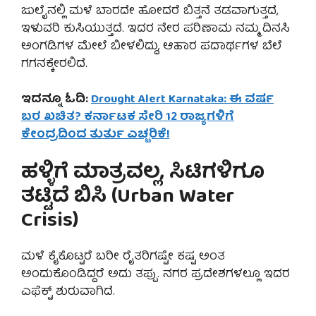
ಜುಲೈನಲ್ಲಿ ಮಳೆ ಬಾರದೇ ಹೋದರೆ ಬಿತ್ತನೆ ತಡವಾಗುತ್ತದೆ,
ಇಳುವರಿ ಕುಸಿಯುತ್ತದೆ. ಇದರ ನೇರ ಪರಿಣಾಮ ನಮ್ಮ ದಿನಸಿ
ಅಂಗಡಿಗಳ ಮೇಲೆ ಬೀಳಲಿದ್ದು, ಆಹಾರ ಪದಾರ್ಥಗಳ ಬೆಲೆ
ಗಗನಕ್ಕೇರಲಿದೆ.
ಇದನ್ನೂ ಓದಿ:
Drought Alert Karnataka: ಈ ವರ್ಷ
ಬರ ಖಚಿತ? ಕರ್ನಾಟಕ ಸೇರಿ 12 ರಾಜ್ಯಗಳಿಗೆ
ಕೇಂದ್ರದಿಂದ ತುರ್ತು ಎಚ್ಚರಿಕೆ!
ಹಳ್ಳಿಗೆ ಮಾತ್ರವಲ್ಲ, ಸಿಟಿಗಳಿಗೂ
ತಟ್ಟಿದೆ ಬಿಸಿ (Urban Water
Crisis)
ಮಳೆ ಕೈಕೊಟ್ಟರೆ ಬರೀ ರೈತರಿಗಷ್ಟೇ ಕಷ್ಟ ಅಂತ
ಅಂದುಕೊಂಡಿದ್ದರೆ ಅದು ತಪ್ಪು. ನಗರ ಪ್ರದೇಶಗಳಲ್ಲೂ ಇದರ
ಎಫೆಕ್ಟ್ ಶುರುವಾಗಿದೆ.