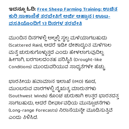
ಇದನ್ನೂ ಓದಿ:
Free Sheep Farming Training: ಉಚಿತ
ಕುರಿ ಸಾಕಾಣಿಕೆ ತರಬೇತಿಗೆ ಅರ್ಜಿ ಆಹ್ವಾನ | ಊಟ-
ವಸತಿಯೊಂದಿಗೆ 13 ದಿನಗಳ ತರಬೇತಿ
ಮುಂದಿನ ದಿನಗಳಲ್ಲಿ ಅಲ್ಲಲ್ಲಿ ಸ್ವಲ್ಪ ಮಳೆಯಾಗಬಹುದು
(Scattered Rain), ಆದರೆ ಇಡೀ ದೇಶಾದ್ಯಂತ ಮಳೆಗಾಲ
ಮತ್ತೆ ಚುರುಕುಗೊಳ್ಳುತ್ತದೆ ಎಂದು ಹೇಳಲಾಗುವುದಿಲ್ಲ.
ಹೀಗಾಗಿ, ಬರಗಾಲದಂತಹ ಪರಿಸ್ಥಿತಿ (Drought-like
Conditions) ಮುಂದುವರಿಯುವ ಸಾಧ್ಯತೆಗಳೇ ಹೆಚ್ಚು.
ಭಾರತೀಯ ಹವಾಮಾನ ಇಲಾಖೆ (IMD) ಕೂಡ,
ಮುಂಬರುವ ವಾರಗಳಲ್ಲಿ ನೈಋತ್ಯ ಮಾರುತಗಳು
(Southwest Winds) ಕೊಂಚ ಚುರುಕಾಗಿ ಉತ್ತರ ಭಾರತದತ್ತ
ಸಾಗಬಹುದು, ಆದರೆ ದೀರ್ಘಾವಧಿಯ ಮುನ್ಸೂಚನೆಗಳು
(Long-range Forecasts) ನಿರಾಸೆಯನ್ನೇ ಮೂಡಿಸುತ್ತಿವೆ
ಎಂದು ತಿಳಿಸಿದೆ.