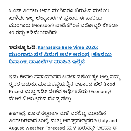
ಜೂನ್ ತಿಂಗಳು ಅರ್ಧ ಮುಗಿದರೂ ಬಿರುಸಿನ ಮಳೆಯ
ಸುಳಿವೇ ಇಲ್ಲ. ಲೆಕ್ಕಾಚಾರಗಳ ಪ್ರಕಾರ, ಈ ಬಾರಿಯ
ಮುಂಗಾರು (Monsoon) ವಾಡಿಕೆಗಿಂತ ಬರೋಬ್ಬರಿ ಶೇಕಡಾ
40 ರಷ್ಟು ಕಡಿಮೆಯಾಗಿದೆ!
ಇದನ್ನೂ ಓದಿ:
Karnataka Bele Vime 2026:
ಮುಂಗಾರು ಬೆಳೆ ವಿಮೆಗೆ ಅರ್ಜಿ ಆರಂಭ | ಕೊನೆಯ
ದಿನಾಂಕ, ದಾಖಲೆಗಳ ಮಾಹಿತಿ ಇಲ್ಲಿದೆ
ಇದು ಕೇವಲ ಹವಾಮಾನದ ಬದಲಾವಣೆಯಷ್ಟೇ ಅಲ್ಲ, ನಮ್ಮ
ರೈತರ ಬದುಕು, ಮಾರುಕಟ್ಟೆಯಲ್ಲಿನ ಆಹಾರದ ಬೆಲೆ (Food
Prices) ಮತ್ತು ಇಡೀ ದೇಶದ ಆರ್ಥಿಕತೆಯ (Economy)
ಮೇಲೆ ಬೀಳುತ್ತಿರುವ ದೊಡ್ಡ ಪೆಟ್ಟು.
ಹಾಗಾದ್ರೆ, ಜೂನ್‌ನಲ್ಲಂತೂ ಮಳೆ ಬರಲಿಲ್ಲ, ಮುಂದಿನ
ತಿಂಗಳುಗಳಾದ ಜುಲೈ ಮತ್ತು ಆಗಸ್ಟ್’ನಲ್ಲಾದರೂ (July and
August Weather Forecast) ಮಳೆ ಬರುತ್ತಾ? ಅಥವಾ ಈ