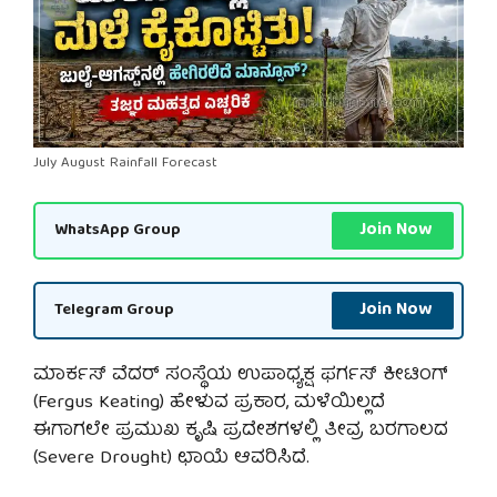
July August Rainfall Forecast
Join Now
WhatsApp Group
Join Now
Telegram Group
ಮಾರ್ಕಸ್ ವೆದರ್ ಸಂಸ್ಥೆಯ ಉಪಾಧ್ಯಕ್ಷ ಫರ್ಗಸ್ ಕೀಟಿಂಗ್
(Fergus Keating) ಹೇಳುವ ಪ್ರಕಾರ, ಮಳೆಯಿಲ್ಲದೆ
ಈಗಾಗಲೇ ಪ್ರಮುಖ ಕೃಷಿ ಪ್ರದೇಶಗಳಲ್ಲಿ ತೀವ್ರ ಬರಗಾಲದ
(Severe Drought) ಛಾಯೆ ಆವರಿಸಿದೆ.