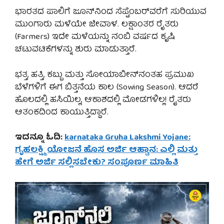
ಭಾರತದ ಪಾಲಿಗೆ ಜೂನ್‌ನಿಂದ ಸೆಪ್ಟೆಂಬರ್‌ವರೆಗೆ ಸುರಿಯುವ
ಮುಂಗಾರು ಮಳೆಯೇ ಜೀವಾಳ. ಲಕ್ಷಾಂತರ ರೈತರು
(Farmers) ಇದೇ ಮಳೆಯನ್ನು ನಂಬಿ ವರ್ಷದ ಕೃಷಿ
ಚಟುವಟಿಕೆಗಳನ್ನು ಶುರು ಮಾಡುತ್ತಾರೆ.
ಭತ್ತ, ಹತ್ತಿ, ಕಬ್ಬು ಮತ್ತು ಸೋಯಾಬೀನ್‌ನಂತಹ ಪ್ರಮುಖ
ಬೆಳೆಗಳಿಗೆ ಈಗ ಬಿತ್ತನೆಯ ಕಾಲ (Sowing Season). ಆದರೆ
ಹೊಲದಲ್ಲಿ ಹಸಿಯಿಲ್ಲ, ಆಕಾಶದಲ್ಲಿ ಮೋಡಗಳಿಲ್ಲ! ರೈತರು
ಆತಂಕದಿಂದ ಕಾಯುತ್ತಿದ್ದಾರೆ.
ಇದನ್ನೂ ಓದಿ:
karnataka Gruha Lakshmi Yojane:
ಗೃಹಲಕ್ಷ್ಮಿ ಯೋಜನೆ ಹೊಸ ಅರ್ಜಿ ಆಹ್ವಾನ: ಎಲ್ಲಿ ಮತ್ತು
ಹೇಗೆ ಅರ್ಜಿ ಸಲ್ಲಿಸಬೇಕು? ಸಂಪೂರ್ಣ ಮಾಹಿತಿ