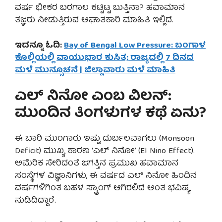
ವರ್ಷ ಭೀಕರ ಬರಗಾಲ ಕಟ್ಟಿಟ್ಟ ಬುತ್ತಿನಾ? ಹವಾಮಾನ
ತಜ್ಞರು ನೀಡುತ್ತಿರುವ ಆಘಾತಕಾರಿ ಮಾಹಿತಿ ಇಲ್ಲಿದೆ.
ಇದನ್ನೂ ಓದಿ:
Bay of Bengal Low Pressure: ಬಂಗಾಳ
ಕೊಲ್ಲಿಯಲ್ಲಿ ವಾಯುಭಾರ ಕುಸಿತ; ರಾಜ್ಯದಲ್ಲಿ 7 ದಿನದ
ಮಳೆ ಮುನ್ಸೂಚನೆ | ಜಿಲ್ಲಾವಾರು ಮಳೆ ಮಾಹಿತಿ
ಎಲ್ ನಿನೋ ಎಂಬ ವಿಲನ್:
ಮುಂದಿನ ತಿಂಗಳುಗಳ ಕಥೆ ಏನು?
ಈ ಬಾರಿ ಮುಂಗಾರು ಇಷ್ಟು ದುರ್ಬಲವಾಗಲು (Monsoon
Deficit) ಮುಖ್ಯ ಕಾರಣ ‘ಎಲ್ ನಿನೋ’ (El Nino Effect).
ಅಮೆರಿಕ ಸೇರಿದಂತೆ ಜಗತ್ತಿನ ಪ್ರಮುಖ ಹವಾಮಾನ
ಸಂಸ್ಥೆಗಳ ವಿಜ್ಞಾನಿಗಳು, ಈ ವರ್ಷದ ಎಲ್ ನಿನೋ ಹಿಂದಿನ
ವರ್ಷಗಳಿಗಿಂತ ಬಹಳ ಸ್ಟ್ರಾಂಗ್ ಆಗಿರಲಿದೆ ಅಂತ ಭವಿಷ್ಯ
ನುಡಿದಿದ್ದಾರೆ.