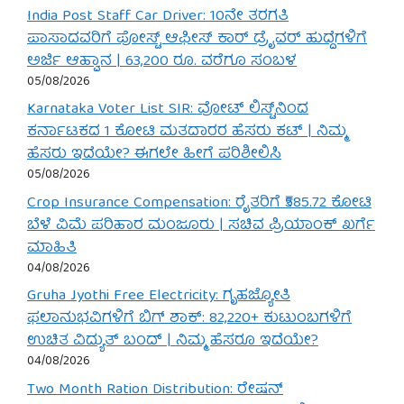
India Post Staff Car Driver: 10ನೇ ತರಗತಿ
ಪಾಸಾದವರಿಗೆ ಪೋಸ್ಟ್ ಆಫೀಸ್ ಕಾರ್ ಡ್ರೈವರ್ ಹುದ್ದೆಗಳಿಗೆ
ಅರ್ಜಿ ಆಹ್ವಾನ | 63,200 ರೂ. ವರೆಗೂ ಸಂಬಳ
05/08/2026
Karnataka Voter List SIR: ವೋಟ್ ಲಿಸ್ಟ್‌ನಿಂದ
ಕರ್ನಾಟಕದ 1 ಕೋಟಿ ಮತದಾರರ ಹೆಸರು ಕಟ್ | ನಿಮ್ಮ
ಹೆಸರು ಇದೆಯೇ? ಈಗಲೇ ಹೀಗೆ ಪರಿಶೀಲಿಸಿ
05/08/2026
Crop Insurance Compensation: ರೈತರಿಗೆ ₹585.72 ಕೋಟಿ
ಬೆಳೆ ವಿಮೆ ಪರಿಹಾರ ಮಂಜೂರು | ಸಚಿವ ಪ್ರಿಯಾಂಕ್ ಖರ್ಗೆ
ಮಾಹಿತಿ
04/08/2026
Gruha Jyothi Free Electricity: ಗೃಹಜ್ಯೋತಿ
ಫಲಾನುಭವಿಗಳಿಗೆ ಬಿಗ್ ಶಾಕ್: 82,220+ ಕುಟುಂಬಗಳಿಗೆ
ಉಚಿತ ವಿದ್ಯುತ್ ಬಂದ್ | ನಿಮ್ಮ ಹೆಸರೂ ಇದೆಯೇ?
04/08/2026
Two Month Ration Distribution: ರೇಷನ್