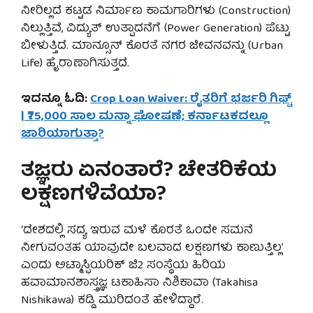
ನೀರಿಲ್ಲದೆ ಕಟ್ಟಡ ನಿರ್ಮಾಣ ಕಾಮಗಾರಿಗಳು (Construction)
ನಿಲ್ಲುತ್ತಿವೆ, ವಿದ್ಯುತ್ ಉತ್ಪಾದನೆಗೆ (Power Generation) ಪೆಟ್ಟು
ಬೀಳುತ್ತಿದೆ. ಮಾನ್ಸೂನ್ ಕೊರತೆ ನಗರ ಜೀವನವನ್ನು (Urban
Life) ಹೈರಾಣಾಗಿಸುತ್ತದೆ.
ಇದನ್ನೂ ಓದಿ:
Crop Loan Waiver: ರೈತರಿಗೆ ಭರ್ಜರಿ ಗಿಫ್ಟ್
| ₹75,000 ಸಾಲ ಮನ್ನಾ ಘೋಷಣೆ; ಕರ್ನಾಟಕದಲ್ಲೂ
ಜಾರಿಯಾಗುತ್ತಾ?
ತಜ್ಞರು ಏನಂತಾರೆ? ಚೇತರಿಕೆಯ
ಲಕ್ಷಣಗಳಿವೆಯಾ?
‘ದೇಶದಲ್ಲಿ ಸದ್ಯ ಇರುವ ಮಳೆ ಕೊರತೆ ಒಂದೇ ಸಮನೆ
ನೀಗುವಂತಹ ಯಾವುದೇ ಬಲವಾದ ಲಕ್ಷಣಗಳು ಕಾಣುತ್ತಿಲ್ಲ’
ಎಂದು ಅಟ್ಮಾಸ್ಫಿಯರಿಕ್ ಜಿ2 ಸಂಸ್ಥೆಯ ಹಿರಿಯ
ಹವಾಮಾನಶಾಸ್ತ್ರಜ್ಞ ಟಕಾಹಿಸಾ ನಿಶಿಕಾವಾ (Takahisa
Nishikawa) ಕಡ್ಡಿ ಮುರಿದಂತೆ ಹೇಳಿದ್ದಾರೆ.