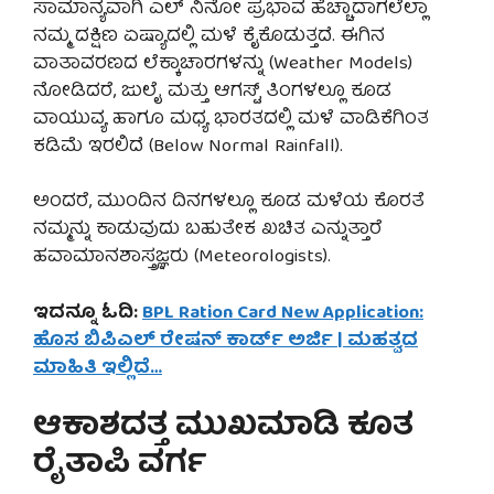
ಸಾಮಾನ್ಯವಾಗಿ ಎಲ್ ನಿನೋ ಪ್ರಭಾವ ಹೆಚ್ಚಾದಾಗಲೆಲ್ಲಾ
ನಮ್ಮ ದಕ್ಷಿಣ ಏಷ್ಯಾದಲ್ಲಿ ಮಳೆ ಕೈಕೊಡುತ್ತದೆ. ಈಗಿನ
ವಾತಾವರಣದ ಲೆಕ್ಕಾಚಾರಗಳನ್ನು (Weather Models)
ನೋಡಿದರೆ, ಜುಲೈ ಮತ್ತು ಆಗಸ್ಟ್ ತಿಂಗಳಲ್ಲೂ ಕೂಡ
ವಾಯುವ್ಯ ಹಾಗೂ ಮಧ್ಯ ಭಾರತದಲ್ಲಿ ಮಳೆ ವಾಡಿಕೆಗಿಂತ
ಕಡಿಮೆ ಇರಲಿದೆ (Below Normal Rainfall).
ಅಂದರೆ, ಮುಂದಿನ ದಿನಗಳಲ್ಲೂ ಕೂಡ ಮಳೆಯ ಕೊರತೆ
ನಮ್ಮನ್ನು ಕಾಡುವುದು ಬಹುತೇಕ ಖಚಿತ ಎನ್ನುತ್ತಾರೆ
ಹವಾಮಾನಶಾಸ್ತ್ರಜ್ಞರು (Meteorologists).
ಇದನ್ನೂ ಓದಿ:
BPL Ration Card New Application:
ಹೊಸ ಬಿಪಿಎಲ್ ರೇಷನ್ ಕಾರ್ಡ್ ಅರ್ಜಿ | ಮಹತ್ವದ
ಮಾಹಿತಿ ಇಲ್ಲಿದೆ…
ಆಕಾಶದತ್ತ ಮುಖಮಾಡಿ ಕೂತ
ರೈತಾಪಿ ವರ್ಗ