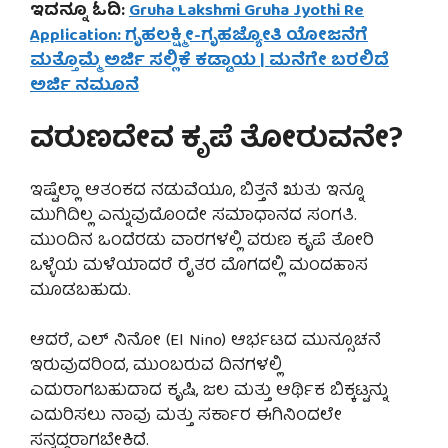
ಇದನ್ನೂ ಓದಿ:
Gruha Lakshmi Gruha Jyothi Re
Application: ಗೃಹಲಕ್ಷ್ಮೀ-ಗೃಹಜ್ಯೋತಿ ಯೋಜನೆಗೆ
ಮತ್ತೊಮ್ಮೆ ಅರ್ಜಿ ಸಲ್ಲಿಕೆ ಕಡ್ಡಾಯ | ಮನೆಗೇ ಬರಲಿದೆ
ಅರ್ಜಿ ನಮೂನೆ
ವರುಣದೇವ ಕೃಪೆ ತೋರುವನೇ?
ಇಷ್ಟೆಲ್ಲಾ ಆತಂಕದ ನಡುವೆಯೂ, ಬಿತ್ತನೆ ಋತು ಇನ್ನೂ
ಮುಗಿದಿಲ್ಲ ಎನ್ನುವುದೊಂದೇ ಸಮಾಧಾನದ ಸಂಗತಿ.
ಮುಂದಿನ ಒಂದೆರಡು ವಾರಗಳಲ್ಲಿ ವರುಣ ಕೃಪೆ ತೋರಿ
ಒಳ್ಳೆಯ ಮಳೆಯಾದರೆ ರೈತರ ಮೊಗದಲ್ಲಿ ಮಂದಹಾಸ
ಮೂಡಬಹುದು.
ಆದರೆ, ಎಲ್ ನಿನೋ (El Nino) ಆರ್ಭಟದ ಮುನ್ಸೂಚನೆ
ಇರುವುದರಿಂದ, ಮುಂಬರುವ ದಿನಗಳಲ್ಲಿ
ಎದುರಾಗಬಹುದಾದ ಕೃಷಿ, ಜಲ ಮತ್ತು ಆರ್ಥಿಕ ಬಿಕ್ಕಟ್ಟನ್ನು
ಎದುರಿಸಲು ನಾವು ಮತ್ತು ಸರ್ಕಾರ ಈಗಿನಿಂದಲೇ
ಸನ್ನದ್ಧರಾಗಬೇಕಿದೆ.