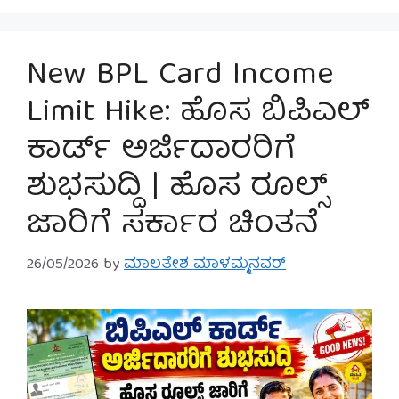
New BPL Card Income
Limit Hike: ಹೊಸ ಬಿಪಿಎಲ್
ಕಾರ್ಡ್ ಅರ್ಜಿದಾರರಿಗೆ
ಶುಭಸುದ್ದಿ | ಹೊಸ ರೂಲ್ಸ್
ಜಾರಿಗೆ ಸರ್ಕಾರ ಚಿಂತನೆ
26/05/2026
by
ಮಾಲತೇಶ ಮಾಳಮ್ಮನವರ್