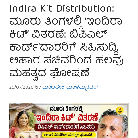
Indira Kit Distribution:
ಮೂರು ತಿಂಗಳಲ್ಲಿ ‘ಇಂದಿರಾ
ಕಿಟ್’ ವಿತರಣೆ: ಬಿಪಿಎಲ್
ಕಾರ್ಡ್’ದಾರರಿಗೆ ಸಿಹಿಸುದ್ದಿ,
ಆಹಾರ ಸಚಿವರಿಂದ ಹಲವು
ಮಹತ್ವದ ಘೋಷಣೆ
25/07/2026
by
ಮಾಲತೇಶ ಮಾಳಮ್ಮನವರ್