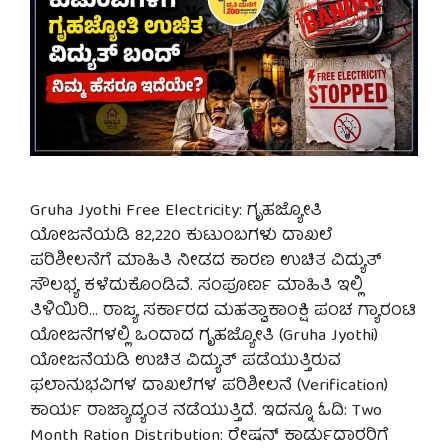
Gruha Jyothi Free Electricity: ಗೃಹಜ್ಯೋತಿ
ಯೋಜನೆಯಡಿ 82,220 ಕುಟುಂಬಗಳು ದಾಖಲೆ
ಪರಿಶೀಲನೆಗೆ ಮಾಹಿತಿ ನೀಡದ ಕಾರಣ ಉಚಿತ ವಿದ್ಯುತ್
ಸೌಲಭ್ಯ ಕಳೆದುಕೊಂಡಿವೆ. ಸಂಪೂರ್ಣ ಮಾಹಿತಿ ಇಲ್ಲಿ
ತಿಳಿಯಿರಿ… ರಾಜ್ಯ ಸರ್ಕಾರದ ಮಹತ್ವಾಕಾಂಕ್ಷಿ ಪಂಚ ಗ್ಯಾರಂಟಿ
ಯೋಜನೆಗಳಲ್ಲಿ ಒಂದಾದ ಗೃಹಜ್ಯೋತಿ (Gruha Jyothi)
ಯೋಜನೆಯಡಿ ಉಚಿತ ವಿದ್ಯುತ್ ಪಡೆಯುತ್ತಿರುವ
ಫಲಾನುಭವಿಗಳ ದಾಖಲೆಗಳ ಪರಿಶೀಲನೆ (Verification)
ಕಾರ್ಯ ರಾಜ್ಯಾದ್ಯಂತ ನಡೆಯುತ್ತಿದೆ. ಇದನ್ನೂ ಓದಿ: Two
Month Ration Distribution: ರೇಷನ್ ಕಾರ್ಡುದಾರರಿಗೆ