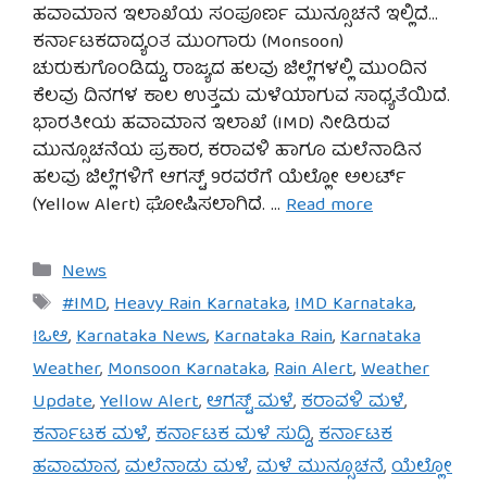
ಹವಾಮಾನ ಇಲಾಖೆಯ ಸಂಪೂರ್ಣ ಮುನ್ಸೂಚನೆ ಇಲ್ಲಿದೆ…
ಕರ್ನಾಟಕದಾದ್ಯಂತ ಮುಂಗಾರು (Monsoon)
ಚುರುಕುಗೊಂಡಿದ್ದು, ರಾಜ್ಯದ ಹಲವು ಜಿಲ್ಲೆಗಳಲ್ಲಿ ಮುಂದಿನ
ಕೆಲವು ದಿನಗಳ ಕಾಲ ಉತ್ತಮ ಮಳೆಯಾಗುವ ಸಾಧ್ಯತೆಯಿದೆ.
ಭಾರತೀಯ ಹವಾಮಾನ ಇಲಾಖೆ (IMD) ನೀಡಿರುವ
ಮುನ್ಸೂಚನೆಯ ಪ್ರಕಾರ, ಕರಾವಳಿ ಹಾಗೂ ಮಲೆನಾಡಿನ
ಹಲವು ಜಿಲ್ಲೆಗಳಿಗೆ ಆಗಸ್ಟ್ 9ರವರೆಗೆ ಯೆಲ್ಲೋ ಅಲರ್ಟ್
(Yellow Alert) ಘೋಷಿಸಲಾಗಿದೆ. …
Read more
Categories
News
Tags
#IMD
,
Heavy Rain Karnataka
,
IMD Karnataka
,
Iಒಆ
,
Karnataka News
,
Karnataka Rain
,
Karnataka
Weather
,
Monsoon Karnataka
,
Rain Alert
,
Weather
Update
,
Yellow Alert
,
ಆಗಸ್ಟ್ ಮಳೆ
,
ಕರಾವಳಿ ಮಳೆ
,
ಕರ್ನಾಟಕ ಮಳೆ
,
ಕರ್ನಾಟಕ ಮಳೆ ಸುದ್ದಿ
,
ಕರ್ನಾಟಕ
ಹವಾಮಾನ
,
ಮಲೆನಾಡು ಮಳೆ
,
ಮಳೆ ಮುನ್ಸೂಚನೆ
,
ಯೆಲ್ಲೋ