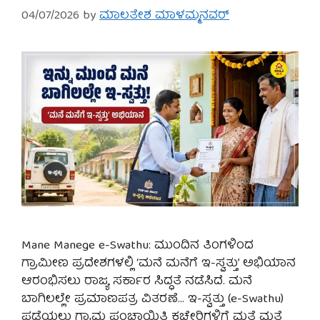
04/07/2026
by
ಮಾಲತೇಶ ಮಾಳಮ್ಮನವರ್
Mane Manege e-Swathu: ಮುಂದಿನ ತಿಂಗಳಿಂದ
ಗ್ರಾಮೀಣ ಪ್ರದೇಶಗಳಲ್ಲಿ ‘ಮನೆ ಮನೆಗೆ ಇ-ಸ್ವತ್ತು’ ಅಭಿಯಾನ
ಆರಂಭಿಸಲು ರಾಜ್ಯ ಸರ್ಕಾರ ಸಿದ್ಧತೆ ನಡೆಸಿದೆ. ಮನೆ
ಬಾಗಿಲಲ್ಲೇ ಪ್ರಮಾಣಪತ್ರ ವಿತರಣೆ… ಇ-ಸ್ವತ್ತು (e-Swathu)
ಪಡೆಯಲು ಗ್ರಾಮ ಪಂಚಾಯಿತಿ ಕಚೇರಿಗಳಿಗೆ ಮತ್ತೆ ಮತ್ತೆ