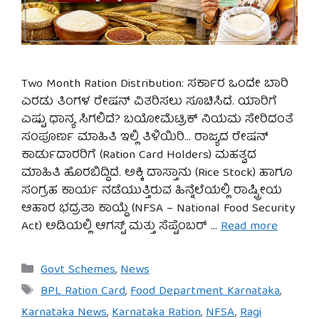
Two Month Ration Distribution: ಸರ್ಕಾರ ಒಂದೇ ಬಾರಿ
ಎರಡು ತಿಂಗಳ ರೇಷನ್ ವಿತರಿಸಲು ಸೂಚಿಸಿದೆ. ಯಾರಿಗೆ
ಎಷ್ಟು ಧಾನ್ಯ ಸಿಗಲಿದೆ? ಬಯೋಮೆಟ್ರಿಕ್ ನಿಯಮ ಸೇರಿದಂತೆ
ಸಂಪೂರ್ಣ ಮಾಹಿತಿ ಇಲ್ಲಿ ತಿಳಿಯಿರಿ… ರಾಜ್ಯದ ರೇಷನ್
ಕಾರ್ಡುದಾರರಿಗೆ (Ration Card Holders) ಮಹತ್ವದ
ಮಾಹಿತಿ ಹೊರಬಿದ್ದಿದೆ. ಅಕ್ಕಿ ದಾಸ್ತಾನು (Rice Stock) ಹಾಗೂ
ಸಂಗ್ರಹ ಕಾರ್ಯ ನಡೆಯುತ್ತಿರುವ ಹಿನ್ನೆಲೆಯಲ್ಲಿ ರಾಷ್ಟ್ರೀಯ
ಆಹಾರ ಭದ್ರತಾ ಕಾಯ್ದೆ (NFSA – National Food Security
Act) ಅಡಿಯಲ್ಲಿ ಆಗಸ್ಟ್ ಮತ್ತು ಸೆಪ್ಟೆಂಬರ್ …
Read more
Categories
Govt Schemes
,
News
Tags
BPL Ration Card
,
Food Department Karnataka
,
Karnataka News
,
Karnataka Ration
,
NFSA
,
Ragi