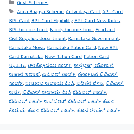
Categories
Govt Schemes
Tags
Anna Bhagya Scheme
,
Antyodaya Card
,
APL Card
,
BPL Card
,
BPL Card Eligibility
,
BPL Card New Rules
,
BPL Income Limit
,
Family Income Limit
,
Food and
Civil Supplies department
,
Karnataka Government
,
Karnataka News
,
Karnataka Ration Card
,
New BPL
Card Karnataka
,
New Ration Card
,
Ration Card
Update
,
ಅಂತ್ಯೋದಯ ಕಾರ್ಡ್
,
ಅನ್ನಭಾಗ್ಯ ಯೋಜನೆ
,
ಆಹಾರ ಇಲಾಖೆ
,
ಎಪಿಎಲ್ ಕಾರ್ಡ್
,
ಕರ್ನಾಟಕ ಬಿಪಿಎಲ್
ಕಾರ್ಡ್
,
ಕುಟುಂಬ ಆದಾಯ ಮಿತಿ
,
ಪಡಿತರ ಚೀಟಿ
,
ಬಿಪಿಎಲ್
ಅರ್ಜಿ
,
ಬಿಪಿಎಲ್ ಆದಾಯ ಮಿತಿ
,
ಬಿಪಿಎಲ್ ಕಾರ್ಡ್
,
ಬಿಪಿಎಲ್ ಕಾರ್ಡ್ ಅಪ್‌ಡೇಟ್
,
ಬಿಪಿಎಲ್ ಕಾರ್ಡ್ ಹೊಸ
ನಿಯಮ
,
ಹೊಸ ಬಿಪಿಎಲ್ ಕಾರ್ಡ್
,
ಹೊಸ ರೇಷನ್ ಕಾರ್ಡ್