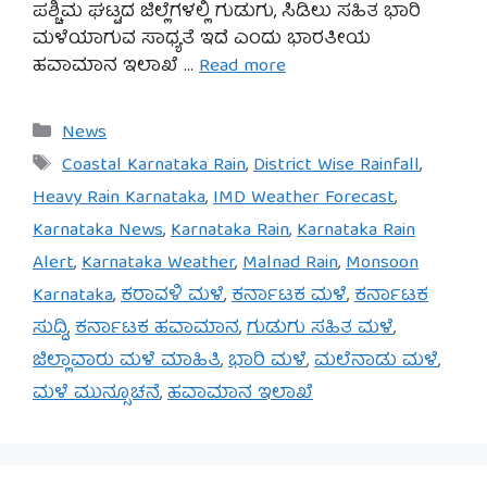
ಪಶ್ಚಿಮ ಘಟ್ಟದ ಜಿಲ್ಲೆಗಳಲ್ಲಿ ಗುಡುಗು, ಸಿಡಿಲು ಸಹಿತ ಭಾರಿ
ಮಳೆಯಾಗುವ ಸಾಧ್ಯತೆ ಇದೆ ಎಂದು ಭಾರತೀಯ
ಹವಾಮಾನ ಇಲಾಖೆ …
Read more
Categories
News
Tags
Coastal Karnataka Rain
,
District Wise Rainfall
,
Heavy Rain Karnataka
,
IMD Weather Forecast
,
Karnataka News
,
Karnataka Rain
,
Karnataka Rain
Alert
,
Karnataka Weather
,
Malnad Rain
,
Monsoon
Karnataka
,
ಕರಾವಳಿ ಮಳೆ
,
ಕರ್ನಾಟಕ ಮಳೆ
,
ಕರ್ನಾಟಕ
ಸುದ್ದಿ
,
ಕರ್ನಾಟಕ ಹವಾಮಾನ
,
ಗುಡುಗು ಸಹಿತ ಮಳೆ
,
ಜಿಲ್ಲಾವಾರು ಮಳೆ ಮಾಹಿತಿ
,
ಭಾರಿ ಮಳೆ
,
ಮಲೆನಾಡು ಮಳೆ
,
ಮಳೆ ಮುನ್ಸೂಚನೆ
,
ಹವಾಮಾನ ಇಲಾಖೆ