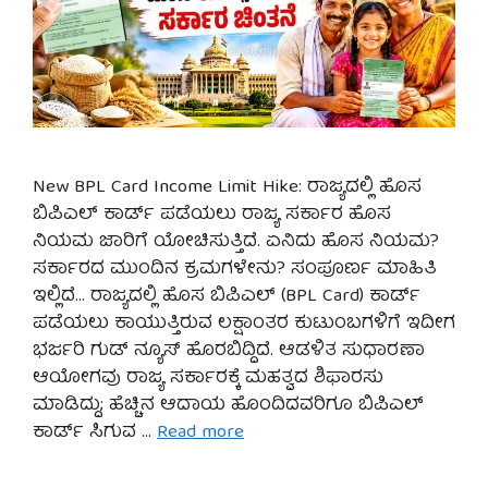
New BPL Card Income Limit Hike: ರಾಜ್ಯದಲ್ಲಿ ಹೊಸ
ಬಿಪಿಎಲ್ ಕಾರ್ಡ್ ಪಡೆಯಲು ರಾಜ್ಯ ಸರ್ಕಾರ ಹೊಸ
ನಿಯಮ ಜಾರಿಗೆ ಯೋಚಿಸುತ್ತಿದೆ. ಏನಿದು ಹೊಸ ನಿಯಮ?
ಸರ್ಕಾರದ ಮುಂದಿನ ಕ್ರಮಗಳೇನು? ಸಂಪೂರ್ಣ ಮಾಹಿತಿ
ಇಲ್ಲಿದೆ… ರಾಜ್ಯದಲ್ಲಿ ಹೊಸ ಬಿಪಿಎಲ್ (BPL Card) ಕಾರ್ಡ್
ಪಡೆಯಲು ಕಾಯುತ್ತಿರುವ ಲಕ್ಷಾಂತರ ಕುಟುಂಬಗಳಿಗೆ ಇದೀಗ
ಭರ್ಜರಿ ಗುಡ್ ನ್ಯೂಸ್ ಹೊರಬಿದ್ದಿದೆ. ಆಡಳಿತ ಸುಧಾರಣಾ
ಆಯೋಗವು ರಾಜ್ಯ ಸರ್ಕಾರಕ್ಕೆ ಮಹತ್ವದ ಶಿಫಾರಸು
ಮಾಡಿದ್ದು; ಹೆಚ್ಚಿನ ಆದಾಯ ಹೊಂದಿದವರಿಗೂ ಬಿಪಿಎಲ್
ಕಾರ್ಡ್ ಸಿಗುವ …
Read more