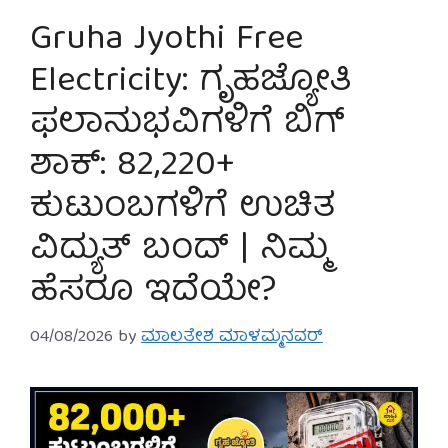
Gruha Jyothi Free
Electricity: ಗೃಹಜ್ಯೋತಿ
ಫಲಾನುಭವಿಗಳಿಗೆ ಬಿಗ್
ಶಾಕ್: 82,220+
ಕುಟುಂಬಗಳಿಗೆ ಉಚಿತ
ವಿದ್ಯುತ್ ಬಂದ್ | ನಿಮ್ಮ
ಹೆಸರೂ ಇದೆಯೇ?
04/08/2026
by
ಮಾಲತೇಶ ಮಾಳಮ್ಮನವರ್