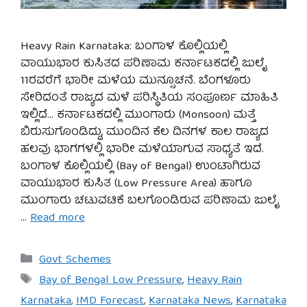
Heavy Rain Karnataka: ಬಂಗಾಳ ಕೊಲ್ಲಿಯಲ್ಲಿ
ವಾಯುಭಾರ ಕುಸಿತದ ಪರಿಣಾಮ ಕರ್ನಾಟಕದಲ್ಲಿ ಜುಲೈ
11ರವರೆಗೆ ಭಾರೀ ಮಳೆಯ ಮುನ್ಸೂಚನೆ. ಬೆಂಗಳೂರು
ಸೇರಿದಂತೆ ರಾಜ್ಯದ ಮಳೆ ಪರಿಸ್ಥಿತಿಯ ಸಂಪೂರ್ಣ ಮಾಹಿತಿ
ಇಲ್ಲಿದೆ… ಕರ್ನಾಟಕದಲ್ಲಿ ಮುಂಗಾರು (Monsoon) ಮತ್ತೆ
ಬಿರುಸುಗೊಂಡಿದ್ದು, ಮುಂದಿನ ಕೆಲ ದಿನಗಳ ಕಾಲ ರಾಜ್ಯದ
ಹಲವು ಭಾಗಗಳಲ್ಲಿ ಭಾರೀ ಮಳೆಯಾಗುವ ಸಾಧ್ಯತೆ ಇದೆ.
ಬಂಗಾಳ ಕೊಲ್ಲಿಯಲ್ಲಿ (Bay of Bengal) ಉಂಟಾಗಿರುವ
ವಾಯುಭಾರ ಕುಸಿತ (Low Pressure Area) ಹಾಗೂ
ಮುಂಗಾರು ಚಟುವಟಿಕೆ ಬಲಗೊಂಡಿರುವ ಪರಿಣಾಮ ಜುಲೈ
…
Read more
Categories
Govt Schemes
Tags
Bay of Bengal Low Pressure
,
Heavy Rain
Karnataka
,
IMD Forecast
,
Karnataka News
,
Karnataka