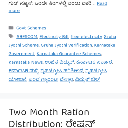
ಗುಡ್ ನ್ಯೂಸ್: ಒಂದೇ ತಿಂಗಳಲ್ಲಿ ಎರಡು ಬಾರಿ …
Read
more
Categories
Govt Schemes
Tags
#BESCOM
,
Electricity Bill
,
free electricity
,
Gruha
Jyothi Scheme
,
Gruha Jyothi Verification
,
Karnataka
Government
,
Karnataka Guarantee Schemes
,
Karnataka News
,
ಉಚಿತ ವಿದ್ಯುತ್
,
ಕರ್ನಾಟಕ ಸರ್ಕಾರ
,
ಕರ್ನಾಟಕ ಸುದ್ದಿ
,
ಗೃಹಜ್ಯೋತಿ ಪರಿಶೀಲನೆ
,
ಗೃಹಜ್ಯೋತಿ
ಯೋಜನೆ
,
ಪಂಚ ಗ್ಯಾರಂಟಿ
,
ಬೆಸ್ಕಾಂ
,
ವಿದ್ಯುತ್ ಬಿಲ್
Two Month Ration
Distribution: ರೇಷನ್