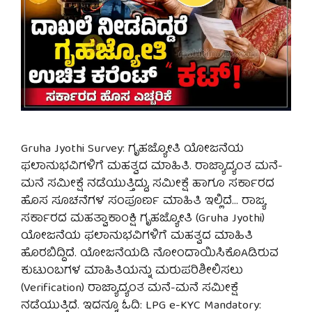
Gruha Jyothi Survey: ಗೃಹಜ್ಯೋತಿ ಯೋಜನೆಯ
ಫಲಾನುಭವಿಗಳಿಗೆ ಮಹತ್ವದ ಮಾಹಿತಿ. ರಾಜ್ಯಾದ್ಯಂತ ಮನೆ-
ಮನೆ ಸಮೀಕ್ಷೆ ನಡೆಯುತ್ತಿದ್ದು, ಸಮೀಕ್ಷೆ ಹಾಗೂ ಸರ್ಕಾರದ
ಹೊಸ ಸೂಚನೆಗಳ ಸಂಪೂರ್ಣ ಮಾಹಿತಿ ಇಲ್ಲಿದೆ… ರಾಜ್ಯ
ಸರ್ಕಾರದ ಮಹತ್ವಾಕಾಂಕ್ಷಿ ಗೃಹಜ್ಯೋತಿ (Gruha Jyothi)
ಯೋಜನೆಯ ಫಲಾನುಭವಿಗಳಿಗೆ ಮಹತ್ವದ ಮಾಹಿತಿ
ಹೊರಬಿದ್ದಿದೆ. ಯೋಜನೆಯಡಿ ನೋಂದಾಯಿಸಿಕೊAಡಿರುವ
ಕುಟುಂಬಗಳ ಮಾಹಿತಿಯನ್ನು ಮರುಪರಿಶೀಲಿಸಲು
(Verification) ರಾಜ್ಯಾದ್ಯಂತ ಮನೆ-ಮನೆ ಸಮೀಕ್ಷೆ
ನಡೆಯುತ್ತಿದೆ. ಇದನ್ನೂ ಓದಿ: LPG e-KYC Mandatory: