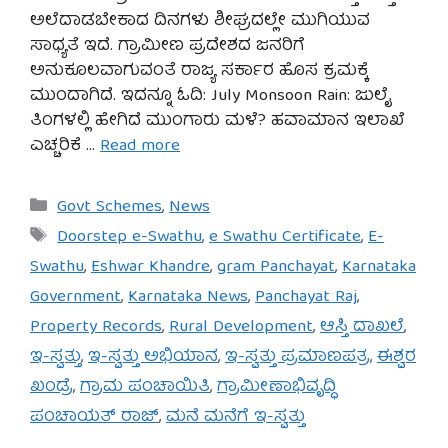
ಅಲೆದಾಡಬೇಕಾದ ದಿನಗಳು ಶೀಘ್ರದಲ್ಲೇ ಮುಗಿಯುವ
ಸಾಧ್ಯತೆ ಇದೆ. ಗ್ರಾಮೀಣ ಪ್ರದೇಶದ ಜನರಿಗೆ
ಅನುಕೂಲವಾಗುವಂತೆ ರಾಜ್ಯ ಸರ್ಕಾರ ಹೊಸ ಕ್ರಮಕ್ಕೆ
ಮುಂದಾಗಿದೆ. ಇದನ್ನೂ ಓದಿ: July Monsoon Rain: ಜುಲೈ
ತಿಂಗಳಲ್ಲಿ ಹೇಗಿದೆ ಮುಂಗಾರು ಮಳೆ? ಹವಾಮಾನ ಇಲಾಖೆ
ಎಚ್ಚರಿಕೆ …
Read more
Categories
Govt Schemes
,
News
Tags
Doorstep e-Swathu
,
e Swathu Certificate
,
E-
Swathu
,
Eshwar Khandre
,
gram Panchayat
,
Karnataka
Government
,
Karnataka News
,
Panchayat Raj
,
Property Records
,
Rural Development
,
ಆಸ್ತಿ ದಾಖಲೆ
,
ಇ-ಸ್ವತ್ತು
,
ಇ-ಸ್ವತ್ತು ಅಭಿಯಾನ
,
ಇ-ಸ್ವತ್ತು ಪ್ರಮಾಣಪತ್ರ
,
ಈಶ್ವರ
ಖಂಡ್ರೆ
,
ಗ್ರಾಮ ಪಂಚಾಯಿತಿ
,
ಗ್ರಾಮೀಣಾಭಿವೃದ್ಧಿ
ಪಂಚಾಯತ್ ರಾಜ್
,
ಮನೆ ಮನೆಗೆ ಇ-ಸ್ವತ್ತು