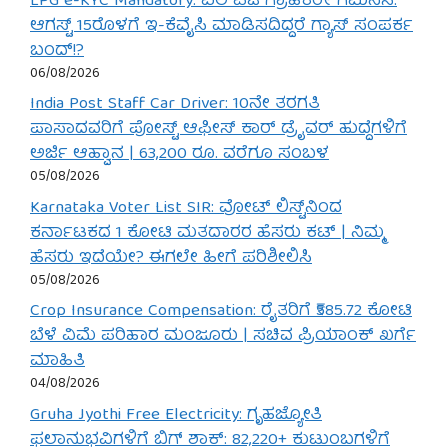
LPG e-KYC Mandatory: ಎಲ್‌ಪಿಜಿ ಗ್ರಾಹಕರೇ ಗಮನಿಸಿ:
ಆಗಸ್ಟ್ 15ರೊಳಗೆ ಇ-ಕೆವೈಸಿ ಮಾಡಿಸದಿದ್ದರೆ ಗ್ಯಾಸ್ ಸಂಪರ್ಕ
ಬಂದ್!?
06/08/2026
India Post Staff Car Driver: 10ನೇ ತರಗತಿ
ಪಾಸಾದವರಿಗೆ ಪೋಸ್ಟ್ ಆಫೀಸ್ ಕಾರ್ ಡ್ರೈವರ್ ಹುದ್ದೆಗಳಿಗೆ
ಅರ್ಜಿ ಆಹ್ವಾನ | 63,200 ರೂ. ವರೆಗೂ ಸಂಬಳ
05/08/2026
Karnataka Voter List SIR: ವೋಟ್ ಲಿಸ್ಟ್‌ನಿಂದ
ಕರ್ನಾಟಕದ 1 ಕೋಟಿ ಮತದಾರರ ಹೆಸರು ಕಟ್ | ನಿಮ್ಮ
ಹೆಸರು ಇದೆಯೇ? ಈಗಲೇ ಹೀಗೆ ಪರಿಶೀಲಿಸಿ
05/08/2026
Crop Insurance Compensation: ರೈತರಿಗೆ ₹585.72 ಕೋಟಿ
ಬೆಳೆ ವಿಮೆ ಪರಿಹಾರ ಮಂಜೂರು | ಸಚಿವ ಪ್ರಿಯಾಂಕ್ ಖರ್ಗೆ
ಮಾಹಿತಿ
04/08/2026
Gruha Jyothi Free Electricity: ಗೃಹಜ್ಯೋತಿ
ಫಲಾನುಭವಿಗಳಿಗೆ ಬಿಗ್ ಶಾಕ್: 82,220+ ಕುಟುಂಬಗಳಿಗೆ