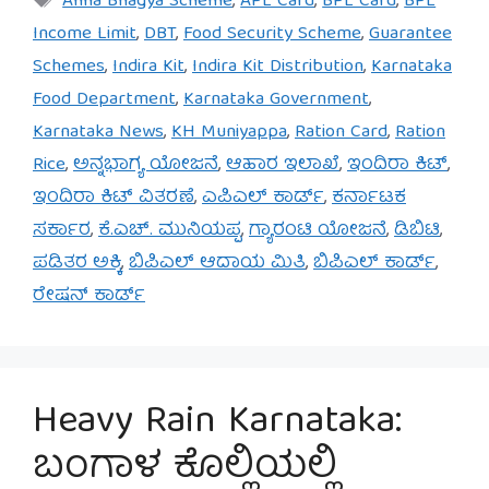
Anna Bhagya Scheme
,
APL Card
,
BPL Card
,
BPL
Income Limit
,
DBT
,
Food Security Scheme
,
Guarantee
Schemes
,
Indira Kit
,
Indira Kit Distribution
,
Karnataka
Food Department
,
Karnataka Government
,
Karnataka News
,
KH Muniyappa
,
Ration Card
,
Ration
Rice
,
ಅನ್ನಭಾಗ್ಯ ಯೋಜನೆ
,
ಆಹಾರ ಇಲಾಖೆ
,
ಇಂದಿರಾ ಕಿಟ್
,
ಇಂದಿರಾ ಕಿಟ್ ವಿತರಣೆ
,
ಎಪಿಎಲ್ ಕಾರ್ಡ್
,
ಕರ್ನಾಟಕ
ಸರ್ಕಾರ
,
ಕೆ.ಎಚ್. ಮುನಿಯಪ್ಪ
,
ಗ್ಯಾರಂಟಿ ಯೋಜನೆ
,
ಡಿಬಿಟಿ
,
ಪಡಿತರ ಅಕ್ಕಿ
,
ಬಿಪಿಎಲ್ ಆದಾಯ ಮಿತಿ
,
ಬಿಪಿಎಲ್ ಕಾರ್ಡ್
,
ರೇಷನ್ ಕಾರ್ಡ್
Heavy Rain Karnataka:
ಬಂಗಾಳ ಕೊಲ್ಲಿಯಲ್ಲಿ