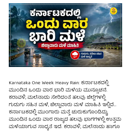
Karnataka One Week Heavy Rain: ಕರ್ನಾಟಕದಲ್ಲಿ
ಮುಂದಿನ ಒಂದು ವಾರ ಭಾರಿ ಮಳೆಯ ಮುನ್ಸೂಚನೆ.
ಕರಾವಳಿ, ಮಲೆನಾಡು ಸೇರಿದಂತೆ ಹಲವು ಜಿಲ್ಲೆಗಳಲ್ಲಿ
ಗುಡುಗು ಸಹಿತ ಮಳೆ, ಜಿಲ್ಲಾವಾರು ಮಳೆ ಮಾಹಿತಿ ಇಲ್ಲಿದೆ…
ಕರ್ನಾಟಕದಲ್ಲಿ ಮುಂಗಾರು ಮತ್ತೆ ಚುರುಕುಗೊಂಡಿದ್ದು,
ಮುಂದಿನ ಒಂದು ವಾರ ರಾಜ್ಯದ ಹಲವು ಭಾಗಗಳಲ್ಲಿ ಉತ್ತಮ
ಮಳೆಯಾಗುವ ಸಾಧ್ಯತೆ ಇದೆ. ಕರಾವಳಿ, ಮಲೆನಾಡು ಹಾಗೂ