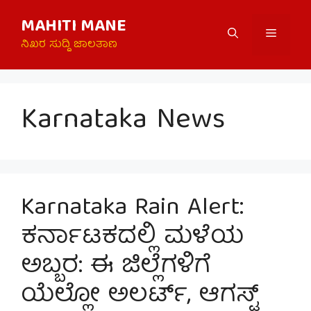
Skip
MAHITI MANE
to
Menu
content
ನಿಖರ ಸುದ್ದಿ ಜಾಲತಾಣ
Karnataka News
Karnataka Rain Alert:
ಕರ್ನಾಟಕದಲ್ಲಿ ಮಳೆಯ
ಅಬ್ಬರ: ಈ ಜಿಲ್ಲೆಗಳಿಗೆ
ಯೆಲ್ಲೋ ಅಲರ್ಟ್, ಆಗಸ್ಟ್