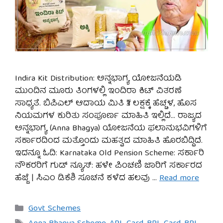
Indira Kit Distribution: ಅನ್ನಭಾಗ್ಯ ಯೋಜನೆಯಡಿ
ಮುಂದಿನ ಮೂರು ತಿಂಗಳಲ್ಲಿ ಇಂದಿರಾ ಕಿಟ್ ವಿತರಣೆ
ಸಾಧ್ಯತೆ. ಬಿಪಿಎಲ್ ಆದಾಯ ಮಿತಿ ₹3 ಲಕ್ಷಕ್ಕೆ ಹೆಚ್ಚಳ, ಹೊಸ
ನಿಯಮಗಳ ಕುರಿತು ಸಂಪೂರ್ಣ ಮಾಹಿತಿ ಇಲ್ಲಿದೆ… ರಾಜ್ಯದ
ಅನ್ನಭಾಗ್ಯ (Anna Bhagya) ಯೋಜನೆಯ ಫಲಾನುಭವಿಗಳಿಗೆ
ಸರ್ಕಾರದಿಂದ ಮತ್ತೊಂದು ಮಹತ್ವದ ಮಾಹಿತಿ ಹೊರಬಿದ್ದಿದೆ.
ಇದನ್ನೂ ಓದಿ: Karnataka Old Pension Scheme: ಸರ್ಕಾರಿ
ನೌಕರರಿಗೆ ಗುಡ್ ನ್ಯೂಸ್: ಹಳೇ ಪಿಂಚಣಿ ಜಾರಿಗೆ ಸರ್ಕಾರದ
ಹೆಜ್ಜೆ | ಸಿಎಂ ಡಿಕೆಶಿ ಸೂಚನೆ ಕಳೆದ ಹಲವು …
Read more
Categories
Govt Schemes
Tags