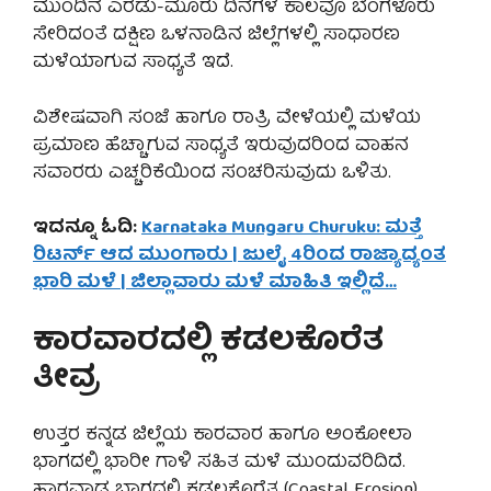
ಮುಂದಿನ ಎರಡು-ಮೂರು ದಿನಗಳ ಕಾಲವೂ ಬೆಂಗಳೂರು
ಸೇರಿದಂತೆ ದಕ್ಷಿಣ ಒಳನಾಡಿನ ಜಿಲ್ಲೆಗಳಲ್ಲಿ ಸಾಧಾರಣ
ಮಳೆಯಾಗುವ ಸಾಧ್ಯತೆ ಇದೆ.
ವಿಶೇಷವಾಗಿ ಸಂಜೆ ಹಾಗೂ ರಾತ್ರಿ ವೇಳೆಯಲ್ಲಿ ಮಳೆಯ
ಪ್ರಮಾಣ ಹೆಚ್ಚಾಗುವ ಸಾಧ್ಯತೆ ಇರುವುದರಿಂದ ವಾಹನ
ಸವಾರರು ಎಚ್ಚರಿಕೆಯಿಂದ ಸಂಚರಿಸುವುದು ಒಳಿತು.
ಇದನ್ನೂ ಓದಿ:
Karnataka Mungaru Churuku: ಮತ್ತೆ
ರಿಟರ್ನ್ ಆದ ಮುಂಗಾರು | ಜುಲೈ 4ರಿಂದ ರಾಜ್ಯಾದ್ಯಂತ
ಭಾರಿ ಮಳೆ | ಜಿಲ್ಲಾವಾರು ಮಳೆ ಮಾಹಿತಿ ಇಲ್ಲಿದೆ…
ಕಾರವಾರದಲ್ಲಿ ಕಡಲಕೊರೆತ
ತೀವ್ರ
ಉತ್ತರ ಕನ್ನಡ ಜಿಲ್ಲೆಯ ಕಾರವಾರ ಹಾಗೂ ಅಂಕೋಲಾ
ಭಾಗದಲ್ಲಿ ಭಾರೀ ಗಾಳಿ ಸಹಿತ ಮಳೆ ಮುಂದುವರಿದಿದೆ.
ಹಾರವಾಡ ಭಾಗದಲ್ಲಿ ಕಡಲಕೊರೆತ (Coastal Erosion)