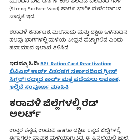
ಮುಂದಿನ ಏಳು ದಿನಗಳ ಕಾಲ ಹಲವೆಡೆ ಬಲವಾದ ಗಾಳಿ
(Strong Surface Wind) ಹಾಗೂ ಭಾರೀ ಮಳೆಯಾಗುವ
ಸಾಧ್ಯತೆ ಇದೆ.
ಕರಾವಳಿ ಕರ್ನಾಟಕ, ಮಲೆನಾಡು ಮತ್ತು ದಕ್ಷಿಣ ಒಳನಾಡಿನ
ಹಲವು ಭಾಗಗಳಲ್ಲಿ ಮಳೆಯ ತೀವ್ರತೆ ಹೆಚ್ಚಾಗಲಿದೆ ಎಂದು
ಹವಾಮಾನ ಇಲಾಖೆ ತಿಳಿಸಿದೆ.
ಇದನ್ನೂ ಓದಿ:
BPL Ration Card Reactivation:
ಬಿಪಿಎಲ್ ಕಾರ್ಡ್ ವಿತರಣೆಗೆ ಸರ್ಕಾರದಿಂದ ಗ್ರೀನ್
ಸಿಗ್ನಲ್! ರದ್ದಾದ ಕಾರ್ಡ್ ಮತ್ತೆ ಪಡೆಯಲು ಅವಕಾಶ,
ಇಲ್ಲಿದೆ ಸಂಪೂರ್ಣ ಮಾಹಿತಿ
ಕರಾವಳಿ ಜಿಲ್ಲೆಗಳಲ್ಲಿ ರೆಡ್
ಅಲರ್ಟ್
ಉತ್ತರ ಕನ್ನಡ, ಉಡುಪಿ ಹಾಗೂ ದಕ್ಷಿಣ ಕನ್ನಡ ಜಿಲ್ಲೆಗಳಲ್ಲಿ
ಈಗಾಗಲೇ ವ್ಯಾಪಕ ಮಳೆಯಾಗುತ್ತಿದೆ. ಈ ಹಿನ್ನೆಲೆಯಲ್ಲಿ ಜುಲೈ