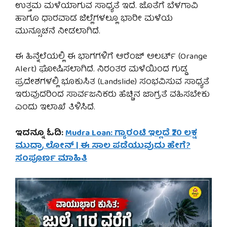
ಉತ್ತಮ ಮಳೆಯಾಗುವ ಸಾಧ್ಯತೆ ಇದೆ. ಜೊತೆಗೆ ಬೆಳಗಾವಿ
ಹಾಗೂ ಧಾರವಾಡ ಜಿಲ್ಲೆಗಳಲ್ಲೂ ಭಾರೀ ಮಳೆಯ
ಮುನ್ಸೂಚನೆ ನೀಡಲಾಗಿದೆ.
ಈ ಹಿನ್ನೆಲೆಯಲ್ಲಿ ಈ ಭಾಗಗಳಿಗೆ ಆರೆಂಜ್ ಅಲರ್ಟ್ (Orange
Alert) ಘೋಷಿಸಲಾಗಿದೆ. ನಿರಂತರ ಮಳೆಯಿಂದ ಗುಡ್ಡ
ಪ್ರದೇಶಗಳಲ್ಲಿ ಭೂಕುಸಿತ (Landslide) ಸಂಭವಿಸುವ ಸಾಧ್ಯತೆ
ಇರುವುದರಿಂದ ಸಾರ್ವಜನಿಕರು ಹೆಚ್ಚಿನ ಜಾಗ್ರತೆ ವಹಿಸಬೇಕು
ಎಂದು ಇಲಾಖೆ ತಿಳಿಸಿದೆ.
ಇದನ್ನೂ ಓದಿ:
Mudra Loan: ಗ್ಯಾರಂಟಿ ಇಲ್ಲದೆ ₹20 ಲಕ್ಷ
ಮುದ್ರಾ ಲೋನ್ | ಈ ಸಾಲ ಪಡೆಯುವುದು ಹೇಗೆ?
ಸಂಪೂರ್ಣ ಮಾಹಿತಿ