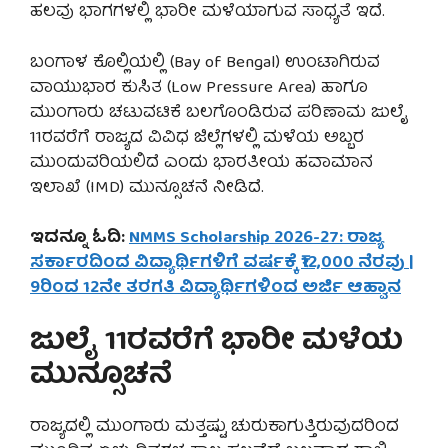
ಹಲವು ಭಾಗಗಳಲ್ಲಿ ಭಾರೀ ಮಳೆಯಾಗುವ ಸಾಧ್ಯತೆ ಇದೆ.
ಬಂಗಾಳ ಕೊಲ್ಲಿಯಲ್ಲಿ (Bay of Bengal) ಉಂಟಾಗಿರುವ
ವಾಯುಭಾರ ಕುಸಿತ (Low Pressure Area) ಹಾಗೂ
ಮುಂಗಾರು ಚಟುವಟಿಕೆ ಬಲಗೊಂಡಿರುವ ಪರಿಣಾಮ ಜುಲೈ
11ರವರೆಗೆ ರಾಜ್ಯದ ವಿವಿಧ ಜಿಲ್ಲೆಗಳಲ್ಲಿ ಮಳೆಯ ಅಬ್ಬರ
ಮುಂದುವರಿಯಲಿದೆ ಎಂದು ಭಾರತೀಯ ಹವಾಮಾನ
ಇಲಾಖೆ (IMD) ಮುನ್ಸೂಚನೆ ನೀಡಿದೆ.
ಇದನ್ನೂ ಓದಿ:
NMMS Scholarship 2026-27: ರಾಜ್ಯ
ಸರ್ಕಾರದಿಂದ ವಿದ್ಯಾರ್ಥಿಗಳಿಗೆ ವರ್ಷಕ್ಕೆ ₹12,000 ನೆರವು |
9ರಿಂದ 12ನೇ ತರಗತಿ ವಿದ್ಯಾರ್ಥಿಗಳಿಂದ ಅರ್ಜಿ ಆಹ್ವಾನ
ಜುಲೈ 11ರವರೆಗೆ ಭಾರೀ ಮಳೆಯ
ಮುನ್ಸೂಚನೆ
ರಾಜ್ಯದಲ್ಲಿ ಮುಂಗಾರು ಮತ್ತಷ್ಟು ಚುರುಕಾಗುತ್ತಿರುವುದರಿಂದ