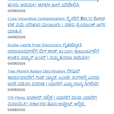
ಹೆಸರು ಇದೆಯೇ? ಈಗಲೇ ಹೀಗೆ ಪರಿಶೀಲಿಸಿ
05/08/2026
Crop Insurance Compensation: ರೈತರಿಗೆ ₹585.72 ಕೋಟಿ
ಬೆಳೆ ವಿಮೆ ಪರಿಹಾರ ಮಂಜೂರು | ಸಚಿವ ಪ್ರಿಯಾಂಕ್ ಖರ್ಗೆ
ಮಾಹಿತಿ
04/08/2026
Gruha Jyothi Free Electricity: ಗೃಹಜ್ಯೋತಿ
ಫಲಾನುಭವಿಗಳಿಗೆ ಬಿಗ್ ಶಾಕ್: 82,220+ ಕುಟುಂಬಗಳಿಗೆ
ಉಚಿತ ವಿದ್ಯುತ್ ಬಂದ್ | ನಿಮ್ಮ ಹೆಸರೂ ಇದೆಯೇ?
04/08/2026
Two Month Ration Distribution: ರೇಷನ್
ಕಾರ್ಡುದಾರರಿಗೆ ಗುಡ್ ನ್ಯೂಸ್: ಒಂದೇ ತಿಂಗಳಲ್ಲಿ ಎರಡು
ಬಾರಿ ಪಡಿತರ ವಿತರಣೆ | ಯಾರಿಗೆ ಎಷ್ಟು ಧಾನ್ಯ ಸಿಗಲಿದೆ?
03/08/2026
ITR Filing: ಐಟಿಆರ್ ಸಲ್ಲಿಕೆ | ಯಾರಿಗೆ ದಂಡ, ಯಾರಿಗೆ
ವಿನಾಯಿತಿ? ಸರ್ಕಾರದ ಹೊಸ ಅಪ್ಡೇಟ್ ಇಲ್ಲಿದೆ…
03/08/2026