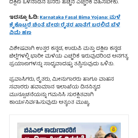
ದಕ್ಷಿಣ ಒಳನಾಡಿನ ಜನರು ಹೆಚ್ಚಿನ ಎಚ್ಚರಿಕೆ ವಹಿಸಬೇಕು.
ಇದನ್ನೂ ಓದಿ:
Karnataka Fasal Bima Yojana: ಮಳೆ
ಕೈಕೊಟ್ಟರೆ ಚಿಂತೆ ಬೇಡ! ರೈತರ ಖಾತೆಗೆ ಬರಲಿದೆ ಬೆಳೆ
ವಿಮೆ ಹಣ
ವಿಶೇಷವಾಗಿ ಉತ್ತರ ಕನ್ನಡ, ಉಡುಪಿ ಮತ್ತು ದಕ್ಷಿಣ ಕನ್ನಡ
ಜಿಲ್ಲೆಗಳಲ್ಲಿ ಭಾರೀ ಮಳೆಯ ಎಚ್ಚರಿಕೆ ಇರುವುದರಿಂದ ಅನಗತ್ಯ
ಪ್ರಯಾಣಗಳನ್ನು ಸಾಧ್ಯವಾದಷ್ಟು ತಪ್ಪಿಸುವುದು ಒಳಿತು.
ಪ್ರವಾಸಿಗರು, ರೈತರು, ಮೀನುಗಾರರು ಹಾಗೂ ವಾಹನ
ಸವಾರರು ಹವಾಮಾನ ಇಲಾಖೆಯ ದಿನನಿತ್ಯದ
ಮುನ್ಸೂಚನೆಯನ್ನು ಗಮನಿಸಿ ಸುರಕ್ಷಿತವಾಗಿ
ಕಾರ್ಯನಿರ್ವಹಿಸುವುದು ಅತ್ಯಂತ ಮುಖ್ಯ.