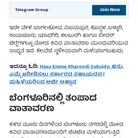
Join Now
Telegram Group
ಇದೇ ವೇಳೆ ಬಾಗಲಕೋಟೆ, ವಿಜಯಪುರ, ಕೊಪ್ಪಳ, ಬಳ್ಳಾರಿ,
ರಾಯಚೂರು, ಯಾದಗಿರಿ, ಕಲಬುರಗಿ ಹಾಗೂ ಬೀದರ್
ಜಿಲ್ಲೆಗಳಲ್ಲೂ ಮೋಡ ಕವಿದ ವಾತಾವರಣ ಮುಂದುವರಿಯುವ
ಸಾಧ್ಯತೆ ಇದೆ. ಕೆಲವೆಡೆ ಸ್ಥಳೀಯವಾಗಿ ಮಳೆಯಾಗಬಹುದು.
ಇದನ್ನೂ ಓದಿ:
Hasu Emme Khareedi Subsidy: ಹಸು,
ಎಮ್ಮೆ ಖರೀದಿಸಲು ಸರ್ಕಾರದ ಸಹಾಯಧನ |
ಮಹಿಳೆಯರಿಂದ ಅರ್ಜಿ ಆಹ್ವಾನ
ಬೆಂಗಳೂರಿನಲ್ಲಿ ತಂಪಾದ
ವಾತಾವರಣ
ಕಳೆದ ಮೂರು ದಿನಗಳಿಂದ ಬೆಂಗಳೂರು ನಗರದಲ್ಲಿ ಮೋಡ
ಕವಿದ ವಾತಾವರಣದೊಂದಿಗೆ ಜಿಟಿಜಿಟಿ ಮಳೆಯಾಗುತ್ತಿದೆ.