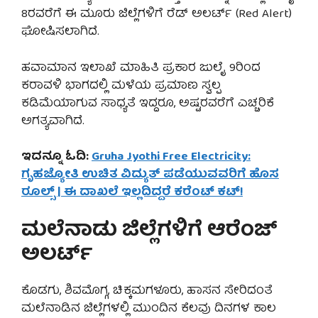
8ರವರೆಗೆ ಈ ಮೂರು ಜಿಲ್ಲೆಗಳಿಗೆ ರೆಡ್ ಅಲರ್ಟ್ (Red Alert)
ಘೋಷಿಸಲಾಗಿದೆ.
ಹವಾಮಾನ ಇಲಾಖೆ ಮಾಹಿತಿ ಪ್ರಕಾರ ಜುಲೈ 9ರಿಂದ
ಕರಾವಳಿ ಭಾಗದಲ್ಲಿ ಮಳೆಯ ಪ್ರಮಾಣ ಸ್ವಲ್ಪ
ಕಡಿಮೆಯಾಗುವ ಸಾಧ್ಯತೆ ಇದ್ದರೂ, ಅಷ್ಟರವರೆಗೆ ಎಚ್ಚರಿಕೆ
ಅಗತ್ಯವಾಗಿದೆ.
ಇದನ್ನೂ ಓದಿ:
Gruha Jyothi Free Electricity:
ಗೃಹಜ್ಯೋತಿ ಉಚಿತ ವಿದ್ಯುತ್ ಪಡೆಯುವವರಿಗೆ ಹೊಸ
ರೂಲ್ಸ್ | ಈ ದಾಖಲೆ ಇಲ್ಲದಿದ್ದರೆ ಕರೆಂಟ್ ಕಟ್!
ಮಲೆನಾಡು ಜಿಲ್ಲೆಗಳಿಗೆ ಆರೆಂಜ್
ಅಲರ್ಟ್
ಕೊಡಗು, ಶಿವಮೊಗ್ಗ, ಚಿಕ್ಕಮಗಳೂರು, ಹಾಸನ ಸೇರಿದಂತೆ
ಮಲೆನಾಡಿನ ಜಿಲ್ಲೆಗಳಲ್ಲಿ ಮುಂದಿನ ಕೆಲವು ದಿನಗಳ ಕಾಲ