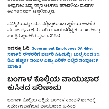
ತೀವ್ರಗೊಂಡಿದ್ದು, ರಕ್ಕಸ ಅಲೆಗಳು ಕರಾವಳಿಯ ಮನೆಗಳ
ಅಂಗಳದವರೆಗೆ ಅಪ್ಪಳಿಸುತ್ತಿವೆ.
ಪರಿಸ್ಥಿತಿಯನ್ನು ಗಮನದಲ್ಲಿಟ್ಟುಕೊಂಡು ಸ್ಥಳೀಯ ಆಡಳಿತ
ಮುಂಜಾಗ್ರತಾ ಕ್ರಮವಾಗಿ ಅಪಾಯದಲ್ಲಿದ್ದ ಕುಟುಂಬಗಳನ್ನು
ಸುರಕ್ಷಿತ ಸ್ಥಳಗಳಿಗೆ ಸ್ಥಳಾಂತರಿಸಿದೆ.
ಇದನ್ನೂ ಓದಿ:
Government Employees DA Hike:
ಸರ್ಕಾರಿ ನೌಕರರಿಗೆ ಭರ್ಜರಿ ಸಿಹಿಸುದ್ದಿ | ಜುಲೈನಿಂದ 3%
ಡಿಎ ಹೆಚ್ಚಳ? ಸಂಬಳ ಎಷ್ಟು ಏರಿಕೆ? ಇಲ್ಲಿದೆ ಸಂಪೂರ್ಣ
ಮಾಹಿತಿ
ಬಂಗಾಳ ಕೊಲ್ಲಿಯ ವಾಯುಭಾರ
ಕುಸಿತದ ಪರಿಣಾಮ
ಬಂಗಾಳ ಕೊಲ್ಲಿಯ ಪಶ್ಚಿಮ ಬಂಗಾಳ ಕರಾವಳಿ ಭಾಗದಲ್ಲಿ
ನಿರ್ಮಾಣವಾಗಿರುವ ವಾಯುಭಾರ ಕುಸಿತದ