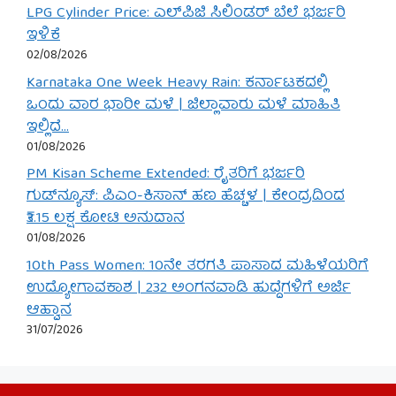
LPG Cylinder Price: ಎಲ್‌ಪಿಜಿ ಸಿಲಿಂಡರ್ ಬೆಲೆ ಭರ್ಜರಿ
ಇಳಿಕೆ
02/08/2026
Karnataka One Week Heavy Rain: ಕರ್ನಾಟಕದಲ್ಲಿ
ಒಂದು ವಾರ ಭಾರೀ ಮಳೆ | ಜಿಲ್ಲಾವಾರು ಮಳೆ ಮಾಹಿತಿ
ಇಲ್ಲಿದೆ…
01/08/2026
PM Kisan Scheme Extended: ರೈತರಿಗೆ ಭರ್ಜರಿ
ಗುಡ್‌ನ್ಯೂಸ್: ಪಿಎಂ-ಕಿಸಾನ್ ಹಣ ಹೆಚ್ಚಳ | ಕೇಂದ್ರದಿಂದ
₹3.15 ಲಕ್ಷ ಕೋಟಿ ಅನುದಾನ
01/08/2026
10th Pass Women: 10ನೇ ತರಗತಿ ಪಾಸಾದ ಮಹಿಳೆಯರಿಗೆ
ಉದ್ಯೋಗಾವಕಾಶ | 232 ಅಂಗನವಾಡಿ ಹುದ್ದೆಗಳಿಗೆ ಅರ್ಜಿ
ಆಹ್ವಾನ
31/07/2026