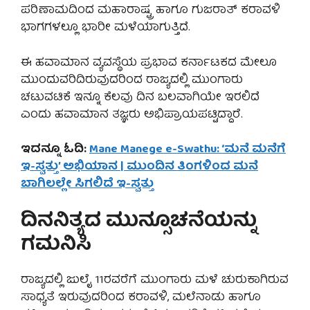
ಪರಿಣಾಮದಿಂದ ಮಹಾರಾಷ್ಟ್ರ ಹಾಗೂ ಗುಜರಾತ್ ಕರಾವಳಿ
ಭಾಗಗಳಲ್ಲೂ ಭಾರೀ ಮಳೆಯಾಗುತ್ತಿದೆ.
ಈ ಹವಾಮಾನ ವ್ಯವಸ್ಥೆಯ ಪ್ರಭಾವ ಕರ್ನಾಟಕದ ಮೇಲೂ
ಮುಂದುವರಿದಿರುವುದರಿಂದ ರಾಜ್ಯದಲ್ಲಿ ಮುಂಗಾರು
ಚಟುವಟಿಕೆ ಇನ್ನೂ ಕೆಲವು ದಿನ ಬಲವಾಗಿಯೇ ಇರಲಿದೆ
ಎಂದು ಹವಾಮಾನ ತಜ್ಞರು ಅಭಿಪ್ರಾಯಪಟ್ಟಿದ್ದಾರೆ.
ಇದನ್ನೂ ಓದಿ:
Mane Manege e-Swathu: ‘ಮನೆ ಮನೆಗೆ
ಇ-ಸ್ವತ್ತು’ ಅಭಿಯಾನ | ಮುಂದಿನ ತಿಂಗಳಿಂದ ಮನೆ
ಬಾಗಿಲಲ್ಲೇ ಸಿಗಲಿದೆ ಇ-ಸ್ವತ್ತು
ದಿನನಿತ್ಯದ ಮುನ್ಸೂಚನೆಯನ್ನು
ಗಮನಿಸಿ
ರಾಜ್ಯದಲ್ಲಿ ಜುಲೈ 11ರವರೆಗೆ ಮುಂಗಾರು ಮಳೆ ಚುರುಕಾಗಿರುವ
ಸಾಧ್ಯತೆ ಇರುವುದರಿಂದ ಕರಾವಳಿ, ಮಲೆನಾಡು ಹಾಗೂ