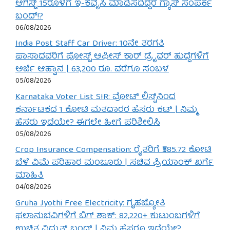
ಆಗಸ್ಟ್ 15ರೊಳಗೆ ಇ-ಕೆವೈಸಿ ಮಾಡಿಸದಿದ್ದರೆ ಗ್ಯಾಸ್ ಸಂಪರ್ಕ
ಬಂದ್!?
06/08/2026
India Post Staff Car Driver: 10ನೇ ತರಗತಿ
ಪಾಸಾದವರಿಗೆ ಪೋಸ್ಟ್ ಆಫೀಸ್ ಕಾರ್ ಡ್ರೈವರ್ ಹುದ್ದೆಗಳಿಗೆ
ಅರ್ಜಿ ಆಹ್ವಾನ | 63,200 ರೂ. ವರೆಗೂ ಸಂಬಳ
05/08/2026
Karnataka Voter List SIR: ವೋಟ್ ಲಿಸ್ಟ್‌ನಿಂದ
ಕರ್ನಾಟಕದ 1 ಕೋಟಿ ಮತದಾರರ ಹೆಸರು ಕಟ್ | ನಿಮ್ಮ
ಹೆಸರು ಇದೆಯೇ? ಈಗಲೇ ಹೀಗೆ ಪರಿಶೀಲಿಸಿ
05/08/2026
Crop Insurance Compensation: ರೈತರಿಗೆ ₹585.72 ಕೋಟಿ
ಬೆಳೆ ವಿಮೆ ಪರಿಹಾರ ಮಂಜೂರು | ಸಚಿವ ಪ್ರಿಯಾಂಕ್ ಖರ್ಗೆ
ಮಾಹಿತಿ
04/08/2026
Gruha Jyothi Free Electricity: ಗೃಹಜ್ಯೋತಿ
ಫಲಾನುಭವಿಗಳಿಗೆ ಬಿಗ್ ಶಾಕ್: 82,220+ ಕುಟುಂಬಗಳಿಗೆ
ಉಚಿತ ವಿದ್ಯುತ್ ಬಂದ್ | ನಿಮ್ಮ ಹೆಸರೂ ಇದೆಯೇ?