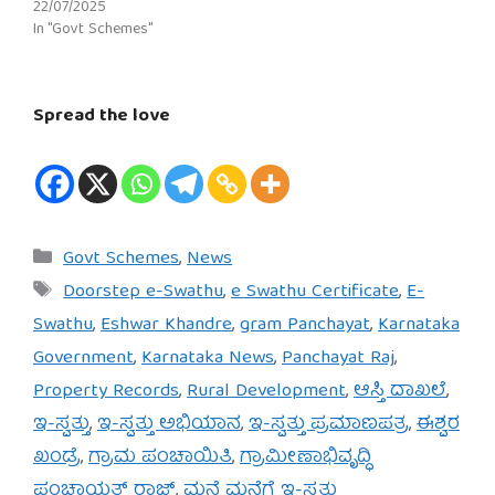
22/07/2025
In "Govt Schemes"
Spread the love
Categories
Govt Schemes
,
News
Tags
Doorstep e-Swathu
,
e Swathu Certificate
,
E-
Swathu
,
Eshwar Khandre
,
gram Panchayat
,
Karnataka
Government
,
Karnataka News
,
Panchayat Raj
,
Property Records
,
Rural Development
,
ಆಸ್ತಿ ದಾಖಲೆ
,
ಇ-ಸ್ವತ್ತು
,
ಇ-ಸ್ವತ್ತು ಅಭಿಯಾನ
,
ಇ-ಸ್ವತ್ತು ಪ್ರಮಾಣಪತ್ರ
,
ಈಶ್ವರ
ಖಂಡ್ರೆ
,
ಗ್ರಾಮ ಪಂಚಾಯಿತಿ
,
ಗ್ರಾಮೀಣಾಭಿವೃದ್ಧಿ
ಪಂಚಾಯತ್ ರಾಜ್
,
ಮನೆ ಮನೆಗೆ ಇ-ಸ್ವತ್ತು