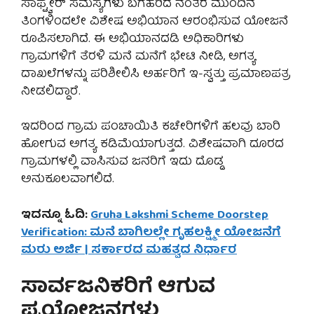
ಸಾಫ್ಟ್ವೇರ್ ಸಮಸ್ಯೆಗಳು ಬಗೆಹರಿದ ನಂತರ ಮುಂದಿನ
ತಿಂಗಳಿಂದಲೇ ವಿಶೇಷ ಅಭಿಯಾನ ಆರಂಭಿಸುವ ಯೋಜನೆ
ರೂಪಿಸಲಾಗಿದೆ. ಈ ಅಭಿಯಾನದಡಿ ಅಧಿಕಾರಿಗಳು
ಗ್ರಾಮಗಳಿಗೆ ತೆರಳಿ ಮನೆ ಮನೆಗೆ ಭೇಟಿ ನೀಡಿ, ಅಗತ್ಯ
ದಾಖಲೆಗಳನ್ನು ಪರಿಶೀಲಿಸಿ ಅರ್ಹರಿಗೆ ಇ-ಸ್ವತ್ತು ಪ್ರಮಾಣಪತ್ರ
ನೀಡಲಿದ್ದಾರೆ.
ಇದರಿಂದ ಗ್ರಾಮ ಪಂಚಾಯಿತಿ ಕಚೇರಿಗಳಿಗೆ ಹಲವು ಬಾರಿ
ಹೋಗುವ ಅಗತ್ಯ ಕಡಿಮೆಯಾಗುತ್ತದೆ. ವಿಶೇಷವಾಗಿ ದೂರದ
ಗ್ರಾಮಗಳಲ್ಲಿ ವಾಸಿಸುವ ಜನರಿಗೆ ಇದು ದೊಡ್ಡ
ಅನುಕೂಲವಾಗಲಿದೆ.
ಇದನ್ನೂ ಓದಿ:
Gruha Lakshmi Scheme Doorstep
Verification: ಮನೆ ಬಾಗಿಲಲ್ಲೇ ಗೃಹಲಕ್ಷ್ಮೀ ಯೋಜನೆಗೆ
ಮರು ಅರ್ಜಿ | ಸರ್ಕಾರದ ಮಹತ್ವದ ನಿರ್ಧಾರ
ಸಾರ್ವಜನಿಕರಿಗೆ ಆಗುವ
ಪ್ರಯೋಜನಗಳು