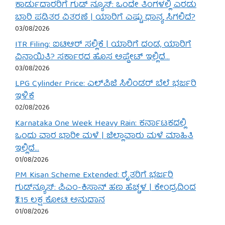
ಕಾರ್ಡುದಾರರಿಗೆ ಗುಡ್ ನ್ಯೂಸ್: ಒಂದೇ ತಿಂಗಳಲ್ಲಿ ಎರಡು
ಬಾರಿ ಪಡಿತರ ವಿತರಣೆ | ಯಾರಿಗೆ ಎಷ್ಟು ಧಾನ್ಯ ಸಿಗಲಿದೆ?
03/08/2026
ITR Filing: ಐಟಿಆರ್ ಸಲ್ಲಿಕೆ | ಯಾರಿಗೆ ದಂಡ, ಯಾರಿಗೆ
ವಿನಾಯಿತಿ? ಸರ್ಕಾರದ ಹೊಸ ಅಪ್ಡೇಟ್ ಇಲ್ಲಿದೆ…
03/08/2026
LPG Cylinder Price: ಎಲ್‌ಪಿಜಿ ಸಿಲಿಂಡರ್ ಬೆಲೆ ಭರ್ಜರಿ
ಇಳಿಕೆ
02/08/2026
Karnataka One Week Heavy Rain: ಕರ್ನಾಟಕದಲ್ಲಿ
ಒಂದು ವಾರ ಭಾರೀ ಮಳೆ | ಜಿಲ್ಲಾವಾರು ಮಳೆ ಮಾಹಿತಿ
ಇಲ್ಲಿದೆ…
01/08/2026
PM Kisan Scheme Extended: ರೈತರಿಗೆ ಭರ್ಜರಿ
ಗುಡ್‌ನ್ಯೂಸ್: ಪಿಎಂ-ಕಿಸಾನ್ ಹಣ ಹೆಚ್ಚಳ | ಕೇಂದ್ರದಿಂದ
₹3.15 ಲಕ್ಷ ಕೋಟಿ ಅನುದಾನ
01/08/2026