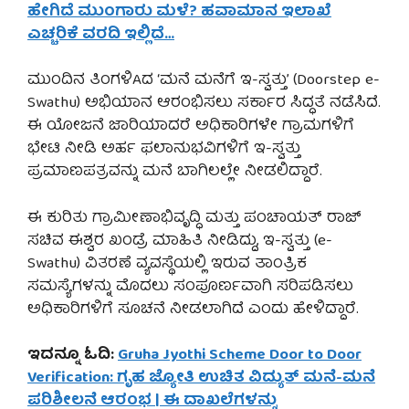
ಹೇಗಿದೆ ಮುಂಗಾರು ಮಳೆ? ಹವಾಮಾನ ಇಲಾಖೆ
ಎಚ್ಚರಿಕೆ ವರದಿ ಇಲ್ಲಿದೆ…
ಮುಂದಿನ ತಿಂಗಳಿAದ ‘ಮನೆ ಮನೆಗೆ ಇ-ಸ್ವತ್ತು’ (Doorstep e-
Swathu) ಅಭಿಯಾನ ಆರಂಭಿಸಲು ಸರ್ಕಾರ ಸಿದ್ಧತೆ ನಡೆಸಿದೆ.
ಈ ಯೋಜನೆ ಜಾರಿಯಾದರೆ ಅಧಿಕಾರಿಗಳೇ ಗ್ರಾಮಗಳಿಗೆ
ಭೇಟಿ ನೀಡಿ ಅರ್ಹ ಫಲಾನುಭವಿಗಳಿಗೆ ಇ-ಸ್ವತ್ತು
ಪ್ರಮಾಣಪತ್ರವನ್ನು ಮನೆ ಬಾಗಿಲಲ್ಲೇ ನೀಡಲಿದ್ದಾರೆ.
ಈ ಕುರಿತು ಗ್ರಾಮೀಣಾಭಿವೃದ್ಧಿ ಮತ್ತು ಪಂಚಾಯತ್ ರಾಜ್
ಸಚಿವ ಈಶ್ವರ ಖಂಡ್ರೆ ಮಾಹಿತಿ ನೀಡಿದ್ದು, ಇ-ಸ್ವತ್ತು (e-
Swathu) ವಿತರಣೆ ವ್ಯವಸ್ಥೆಯಲ್ಲಿ ಇರುವ ತಾಂತ್ರಿಕ
ಸಮಸ್ಯೆಗಳನ್ನು ಮೊದಲು ಸಂಪೂರ್ಣವಾಗಿ ಸರಿಪಡಿಸಲು
ಅಧಿಕಾರಿಗಳಿಗೆ ಸೂಚನೆ ನೀಡಲಾಗಿದೆ ಎಂದು ಹೇಳಿದ್ದಾರೆ.
ಇದನ್ನೂ ಓದಿ:
Gruha Jyothi Scheme Door to Door
Verification: ಗೃಹ ಜ್ಯೋತಿ ಉಚಿತ ವಿದ್ಯುತ್ ಮನೆ-ಮನೆ
ಪರಿಶೀಲನೆ ಆರಂಭ | ಈ ದಾಖಲೆಗಳನ್ನು