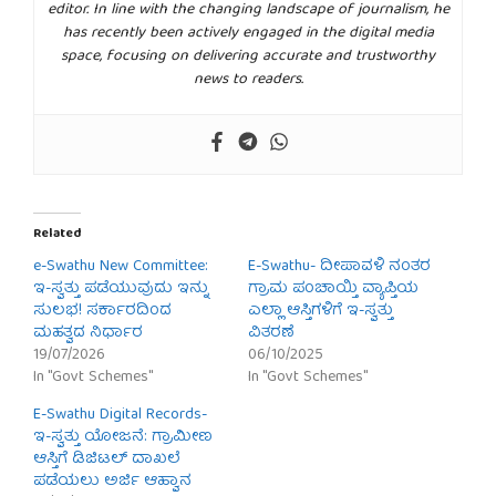
editor. In line with the changing landscape of journalism, he
has recently been actively engaged in the digital media
space, focusing on delivering accurate and trustworthy
news to readers.
Related
e-Swathu New Committee:
E-Swathu- ದೀಪಾವಳಿ ನಂತರ
ಇ-ಸ್ವತ್ತು ಪಡೆಯುವುದು ಇನ್ನು
ಗ್ರಾಮ ಪಂಚಾಯ್ತಿ ವ್ಯಾಪ್ತಿಯ
ಸುಲಭ! ಸರ್ಕಾರದಿಂದ
ಎಲ್ಲಾ ಆಸ್ತಿಗಳಿಗೆ ಇ-ಸ್ವತ್ತು
ಮಹತ್ವದ ನಿರ್ಧಾರ
ವಿತರಣೆ
19/07/2026
06/10/2025
In "Govt Schemes"
In "Govt Schemes"
E-Swathu Digital Records-
ಇ-ಸ್ವತ್ತು ಯೋಜನೆ: ಗ್ರಾಮೀಣ
ಆಸ್ತಿಗೆ ಡಿಜಿಟಲ್ ದಾಖಲೆ
ಪಡೆಯಲು ಅರ್ಜಿ ಆಹ್ವಾನ