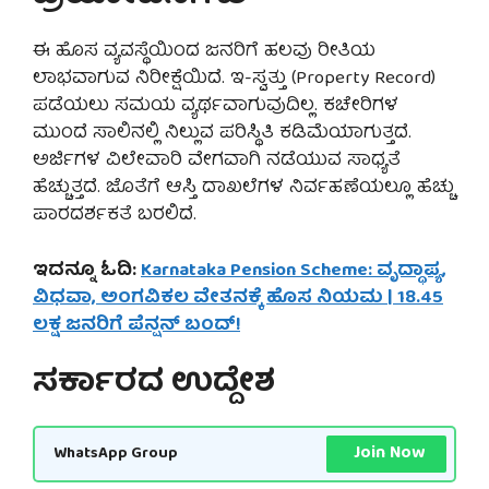
ಈ ಹೊಸ ವ್ಯವಸ್ಥೆಯಿಂದ ಜನರಿಗೆ ಹಲವು ರೀತಿಯ
ಲಾಭವಾಗುವ ನಿರೀಕ್ಷೆಯಿದೆ. ಇ-ಸ್ವತ್ತು (Property Record)
ಪಡೆಯಲು ಸಮಯ ವ್ಯರ್ಥವಾಗುವುದಿಲ್ಲ. ಕಚೇರಿಗಳ
ಮುಂದೆ ಸಾಲಿನಲ್ಲಿ ನಿಲ್ಲುವ ಪರಿಸ್ಥಿತಿ ಕಡಿಮೆಯಾಗುತ್ತದೆ.
ಅರ್ಜಿಗಳ ವಿಲೇವಾರಿ ವೇಗವಾಗಿ ನಡೆಯುವ ಸಾಧ್ಯತೆ
ಹೆಚ್ಚುತ್ತದೆ. ಜೊತೆಗೆ ಆಸ್ತಿ ದಾಖಲೆಗಳ ನಿರ್ವಹಣೆಯಲ್ಲೂ ಹೆಚ್ಚು
ಪಾರದರ್ಶಕತೆ ಬರಲಿದೆ.
ಇದನ್ನೂ ಓದಿ:
Karnataka Pension Scheme: ವೃದ್ಧಾಪ್ಯ,
ವಿಧವಾ, ಅಂಗವಿಕಲ ವೇತನಕ್ಕೆ ಹೊಸ ನಿಯಮ | 18.45
ಲಕ್ಷ ಜನರಿಗೆ ಪೆನ್ಷನ್ ಬಂದ್!
ಸರ್ಕಾರದ ಉದ್ದೇಶ
Join Now
WhatsApp Group