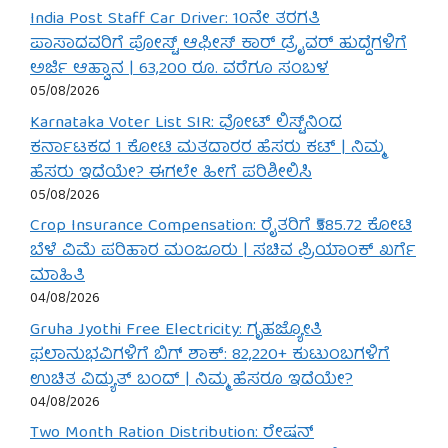
India Post Staff Car Driver: 10ನೇ ತರಗತಿ
ಪಾಸಾದವರಿಗೆ ಪೋಸ್ಟ್ ಆಫೀಸ್ ಕಾರ್ ಡ್ರೈವರ್ ಹುದ್ದೆಗಳಿಗೆ
ಅರ್ಜಿ ಆಹ್ವಾನ | 63,200 ರೂ. ವರೆಗೂ ಸಂಬಳ
05/08/2026
Karnataka Voter List SIR: ವೋಟ್ ಲಿಸ್ಟ್‌ನಿಂದ
ಕರ್ನಾಟಕದ 1 ಕೋಟಿ ಮತದಾರರ ಹೆಸರು ಕಟ್ | ನಿಮ್ಮ
ಹೆಸರು ಇದೆಯೇ? ಈಗಲೇ ಹೀಗೆ ಪರಿಶೀಲಿಸಿ
05/08/2026
Crop Insurance Compensation: ರೈತರಿಗೆ ₹585.72 ಕೋಟಿ
ಬೆಳೆ ವಿಮೆ ಪರಿಹಾರ ಮಂಜೂರು | ಸಚಿವ ಪ್ರಿಯಾಂಕ್ ಖರ್ಗೆ
ಮಾಹಿತಿ
04/08/2026
Gruha Jyothi Free Electricity: ಗೃಹಜ್ಯೋತಿ
ಫಲಾನುಭವಿಗಳಿಗೆ ಬಿಗ್ ಶಾಕ್: 82,220+ ಕುಟುಂಬಗಳಿಗೆ
ಉಚಿತ ವಿದ್ಯುತ್ ಬಂದ್ | ನಿಮ್ಮ ಹೆಸರೂ ಇದೆಯೇ?
04/08/2026
Two Month Ration Distribution: ರೇಷನ್