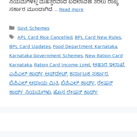
ನಿಯಮಗಳಲ್ಲಿ ಮಹತ್ತರವಾದ ಬದಲಾವಣೆ ತರಲು ರಾಜ್ಯ
ಸರ್ಕಾರ ಮುಂದಾಗಿದೆ. …
Read more
Categories
Govt Schemes
Tags
APL Card Rice Cancelled
,
BPL Card New Rules
,
BPL Card Updates
,
Food Department Karnataka
,
Karnataka Government Schemes
,
New Ration Card
Karnataka
,
Ration Card Income Limit
,
ಆಹಾರ ಇಲಾಖೆ
,
ಎಪಿಎಲ್ ಕಾರ್ಡ್ ಅಪ್‌ಡೇಟ್
,
ಕರ್ನಾಟಕ ಸರ್ಕಾರ
,
ಬಿಪಿಎಲ್ ಆದಾಯ ಮಿತಿ
,
ಬಿಪಿಎಲ್ ಕಾರ್ಡ್
,
ರೇಷನ್
ಕಾರ್ಡ್ ನಿಯಮಗಳು
,
ಹೊಸ ರೇಷನ್ ಕಾರ್ಡ್