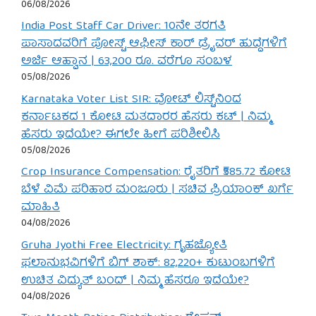
06/08/2026
India Post Staff Car Driver: 10ನೇ ತರಗತಿ
ಪಾಸಾದವರಿಗೆ ಪೋಸ್ಟ್ ಆಫೀಸ್ ಕಾರ್ ಡ್ರೈವರ್ ಹುದ್ದೆಗಳಿಗೆ
ಅರ್ಜಿ ಆಹ್ವಾನ | 63,200 ರೂ. ವರೆಗೂ ಸಂಬಳ
05/08/2026
Karnataka Voter List SIR: ವೋಟ್ ಲಿಸ್ಟ್‌ನಿಂದ
ಕರ್ನಾಟಕದ 1 ಕೋಟಿ ಮತದಾರರ ಹೆಸರು ಕಟ್ | ನಿಮ್ಮ
ಹೆಸರು ಇದೆಯೇ? ಈಗಲೇ ಹೀಗೆ ಪರಿಶೀಲಿಸಿ
05/08/2026
Crop Insurance Compensation: ರೈತರಿಗೆ ₹585.72 ಕೋಟಿ
ಬೆಳೆ ವಿಮೆ ಪರಿಹಾರ ಮಂಜೂರು | ಸಚಿವ ಪ್ರಿಯಾಂಕ್ ಖರ್ಗೆ
ಮಾಹಿತಿ
04/08/2026
Gruha Jyothi Free Electricity: ಗೃಹಜ್ಯೋತಿ
ಫಲಾನುಭವಿಗಳಿಗೆ ಬಿಗ್ ಶಾಕ್: 82,220+ ಕುಟುಂಬಗಳಿಗೆ
ಉಚಿತ ವಿದ್ಯುತ್ ಬಂದ್ | ನಿಮ್ಮ ಹೆಸರೂ ಇದೆಯೇ?
04/08/2026