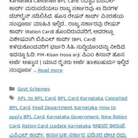
Karnataka Cancelled BPL Card: ರದ್ದಾದ ಬಿಪಿಎಲ್
ಕಾರ್ಡ್ ಮರುಪಡೆಯಲು ರಾಜ್ಯ ಸರ್ಕಾರವು 45 ದಿನಗಳ
ಡೆಡ್‌ಲೈನ್ ಸಡಿಲಿಸಿದೆ. ಹೊಸ ರೇಷನ್ ಕಾರ್ಡ್ ವಿತರಣೆಯ
ಸಂಪೂರ್ಣ ಮಾಹಿತಿ ಇಲ್ಲಿದೆ… ರಾಜ್ಯ ಸರ್ಕಾರವು ರೇಷನ್
ಕಾರ್ಡ್ (Ration Card) ಹೊಂದಿರುವವರಿಗೆ, ಅದರಲ್ಲೂ
ವಿಶೇಷವಾಗಿ ಬಿಪಿಎಲ್ ಕಾರ್ಡ್ (BPL Card)
ಕಳೆದುಕೊಂಡವರಿಗೆ ಭರ್ಜರಿ ಸಿಹಿ ಸುದ್ದಿಯೊಂದನ್ನು ನೀಡಿದೆ.
ಇದನ್ನೂ ಓದಿ: PM-Kisan Hosa arji: ಪಿಎಂ ಕಿಸಾನ್ ಹೊಸ
ಅರ್ಜಿ ಆಹ್ವಾನ | ಯಾವ ರೈತರು ಅರ್ಜಿ ಹಾಕಬಹುದು? ಇಲ್ಲಿದೆ
ಸಂಪೂರ್ಣ …
Read more
Categories
Govt Schemes
Tags
APL to BPL Card
,
BPL Card Karnataka
,
Cancelled
BPL Card
,
Food Department Karnataka
,
How to
apply BPL Card
,
Karnataka Government
,
New Ration
Card
,
Ration Card Update karnataka
,
ಆಹಾರ ಇಲಾಖೆ
,
ಎಪಿಎಲ್ ಕಾರ್ಡ್
,
ಕರ್ನಾಟಕ ಸರ್ಕಾರ
,
ಪಡಿತರ ಚೀಟಿ ರದ್ದು
,