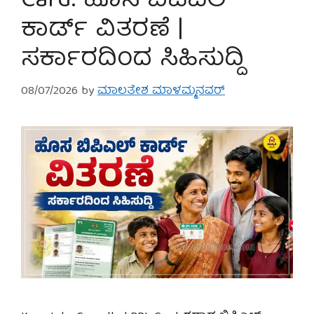
Card: ಹೊಸ ಬಿಪಿಎಲ್
ಕಾರ್ಡ್ ವಿತರಣೆ |
ಸರ್ಕಾರದಿಂದ ಸಿಹಿಸುದ್ದಿ
08/07/2026
by
ಮಾಲತೇಶ ಮಾಳಮ್ಮನವರ್