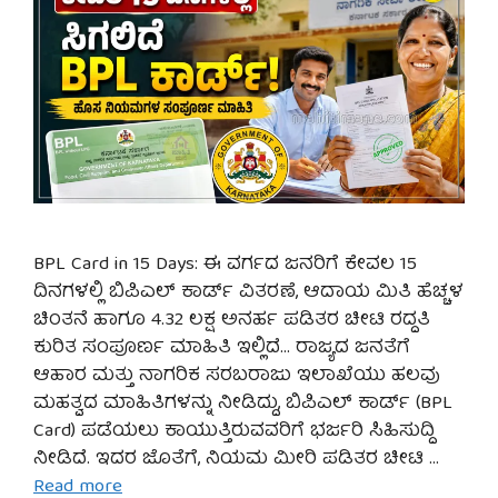
BPL Card in 15 Days: ಈ ವರ್ಗದ ಜನರಿಗೆ ಕೇವಲ 15
ದಿನಗಳಲ್ಲಿ ಬಿಪಿಎಲ್ ಕಾರ್ಡ್ ವಿತರಣೆ, ಆದಾಯ ಮಿತಿ ಹೆಚ್ಚಳ
ಚಿಂತನೆ ಹಾಗೂ 4.32 ಲಕ್ಷ ಅನರ್ಹ ಪಡಿತರ ಚೀಟಿ ರದ್ದತಿ
ಕುರಿತ ಸಂಪೂರ್ಣ ಮಾಹಿತಿ ಇಲ್ಲಿದೆ… ರಾಜ್ಯದ ಜನತೆಗೆ
ಆಹಾರ ಮತ್ತು ನಾಗರಿಕ ಸರಬರಾಜು ಇಲಾಖೆಯು ಹಲವು
ಮಹತ್ವದ ಮಾಹಿತಿಗಳನ್ನು ನೀಡಿದ್ದು, ಬಿಪಿಎಲ್ ಕಾರ್ಡ್ (BPL
Card) ಪಡೆಯಲು ಕಾಯುತ್ತಿರುವವರಿಗೆ ಭರ್ಜರಿ ಸಿಹಿಸುದ್ದಿ
ನೀಡಿದೆ. ಇದರ ಜೊತೆಗೆ, ನಿಯಮ ಮೀರಿ ಪಡಿತರ ಚೀಟಿ …
Read more