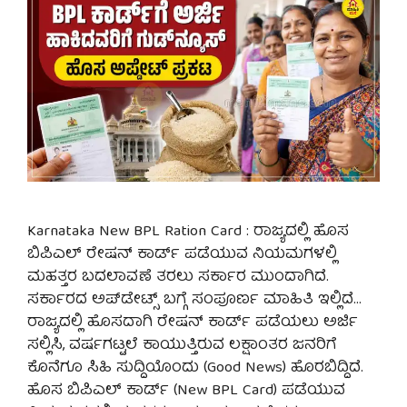
Karnataka New BPL Ration Card : ರಾಜ್ಯದಲ್ಲಿ ಹೊಸ
ಬಿಪಿಎಲ್ ರೇಷನ್ ಕಾರ್ಡ್ ಪಡೆಯುವ ನಿಯಮಗಳಲ್ಲಿ
ಮಹತ್ತರ ಬದಲಾವಣೆ ತರಲು ಸರ್ಕಾರ ಮುಂದಾಗಿದೆ.
ಸರ್ಕಾರದ ಅಪ್‌ಡೇಟ್ಸ್ ಬಗ್ಗೆ ಸಂಪೂರ್ಣ ಮಾಹಿತಿ ಇಲ್ಲಿದೆ…
ರಾಜ್ಯದಲ್ಲಿ ಹೊಸದಾಗಿ ರೇಷನ್ ಕಾರ್ಡ್ ಪಡೆಯಲು ಅರ್ಜಿ
ಸಲ್ಲಿಸಿ, ವರ್ಷಗಟ್ಟಲೆ ಕಾಯುತ್ತಿರುವ ಲಕ್ಷಾಂತರ ಜನರಿಗೆ
ಕೊನೆಗೂ ಸಿಹಿ ಸುದ್ದಿಯೊಂದು (Good News) ಹೊರಬಿದ್ದಿದೆ.
ಹೊಸ ಬಿಪಿಎಲ್ ಕಾರ್ಡ್ (New BPL Card) ಪಡೆಯುವ