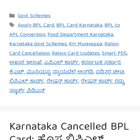
Categories
Govt Schemes
Tags
Apply BPL Card
,
BPL Card Karnataka
,
BPL to
APL Conversion
,
Food Department Karnataka
,
Karnataka Govt Schemes
,
KH Muniyappa
,
Ration
Card Cancellation
,
Ration Card Updates
,
Smart PDS
,
ಆಹಾರ ಇಲಾಖೆ
,
ಎಪಿಎಲ್ ಕಾರ್ಡ್
,
ಕರ್ನಾಟಕ ಸರ್ಕಾರ
,
ಕೆ.ಎಚ್. ಮುನಿಯಪ್ಪ
,
ನ್ಯಾಯಬೆಲೆ ಅಂಗಡಿ
,
ಪಡಿತರ ಚೀಟಿ
,
ಬಿಪಿಎಲ್ ಕಾರ್ಡ್
,
ರೇಷನ್ ಕಾರ್ಡ್
,
ರೇಷನ್ ಕಾರ್ಡ್ ರದ್ದು
,
ಸ್ಮಾರ್ಟ್ ಪಿಡಿಎಸ್
Karnataka Cancelled BPL