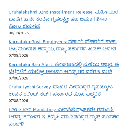
Gruhalakshmi 32nd Installment Release: ಮಹಿಳೆಯರ
ಖಾತೆಗೆ 32ನೇ ಕಂತಿನ ಗೃಹಲಕ್ಷ್ಮೀ ಹಣ ಜಮಾ | ₹2,443
ಕೋಟಿ ಬಿಡುಗಡೆ
08/08/2026
Karnataka Govt Employees: ಸರ್ಕಾರಿ ನೌಕರರಿಗೆ ಶಾಕ್:
ಆಸ್ತಿ ಘೋಷಣೆ ಕಡ್ಡಾಯ, ರಾಜ್ಯ ಸರ್ಕಾರದ ಖಡಕ್ ಆದೇಶ
07/08/2026
Karnataka Rain Alert: ಕರ್ನಾಟಕದಲ್ಲಿ ಮಳೆಯ ಅಬ್ಬರ: ಈ
ಜಿಲ್ಲೆಗಳಿಗೆ ಯೆಲ್ಲೋ ಅಲರ್ಟ್, ಆಗಸ್ಟ್ 11ರ ವರೆಗೂ ಮಳೆ!
07/08/2026
Gruha Jyothi Survey: ದಾಖಲೆ ನೀಡದಿದ್ದರೆ ಗೃಹಜ್ಯೋತಿ
ಉಚಿತ ಕರೆಂಟ್ ಕಟ್ | ಸರ್ಕಾರದ ಹೊಸ ಎಚ್ಚರಿಕೆ
07/08/2026
LPG e-KYC Mandatory: ಎಲ್‌ಪಿಜಿ ಗ್ರಾಹಕರೇ ಗಮನಿಸಿ:
ಆಗಸ್ಟ್ 15ರೊಳಗೆ ಇ-ಕೆವೈಸಿ ಮಾಡಿಸದಿದ್ದರೆ ಗ್ಯಾಸ್ ಸಂಪರ್ಕ
ಬಂದ್!?