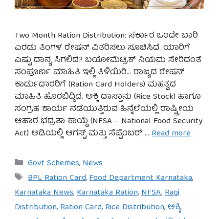
Two Month Ration Distribution: ಸರ್ಕಾರ ಒಂದೇ ಬಾರಿ
ಎರಡು ತಿಂಗಳ ರೇಷನ್ ವಿತರಿಸಲು ಸೂಚಿಸಿದೆ. ಯಾರಿಗೆ
ಎಷ್ಟು ಧಾನ್ಯ ಸಿಗಲಿದೆ? ಬಯೋಮೆಟ್ರಿಕ್ ನಿಯಮ ಸೇರಿದಂತೆ
ಸಂಪೂರ್ಣ ಮಾಹಿತಿ ಇಲ್ಲಿ ತಿಳಿಯಿರಿ… ರಾಜ್ಯದ ರೇಷನ್
ಕಾರ್ಡುದಾರರಿಗೆ (Ration Card Holders) ಮಹತ್ವದ
ಮಾಹಿತಿ ಹೊರಬಿದ್ದಿದೆ. ಅಕ್ಕಿ ದಾಸ್ತಾನು (Rice Stock) ಹಾಗೂ
ಸಂಗ್ರಹ ಕಾರ್ಯ ನಡೆಯುತ್ತಿರುವ ಹಿನ್ನೆಲೆಯಲ್ಲಿ ರಾಷ್ಟ್ರೀಯ
ಆಹಾರ ಭದ್ರತಾ ಕಾಯ್ದೆ (NFSA – National Food Security
Act) ಅಡಿಯಲ್ಲಿ ಆಗಸ್ಟ್ ಮತ್ತು ಸೆಪ್ಟೆಂಬರ್ …
Read more
Categories
Govt Schemes
,
News
Tags
BPL Ration Card
,
Food Department Karnataka
,
Karnataka News
,
Karnataka Ration
,
NFSA
,
Ragi
Distribution
,
Ration Card
,
Rice Distribution
,
ಅಕ್ಕಿ
,