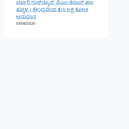
ಭರ್ಜರಿ ಗುಡ್‌ನ್ಯೂಸ್: ಪಿಎಂ-ಕಿಸಾನ್ ಹಣ
ಹೆಚ್ಚಳ | ಕೇಂದ್ರದಿಂದ ₹3.15 ಲಕ್ಷ ಕೋಟಿ
ಅನುದಾನ
01/08/2026