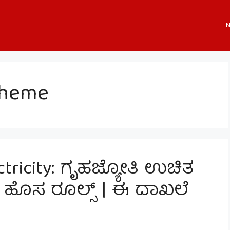
N
Scheme
ctricity: ಗೃಹಜ್ಯೋತಿ ಉಚಿತ
ೆ ಹೊಸ ರೂಲ್ಸ್ | ಈ ದಾಖಲೆ