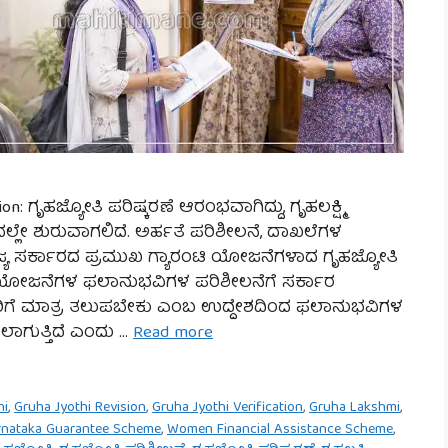
on: ಗೃಹಜ್ಯೋತಿ ಪರಿಷ್ಕರಣೆ ಆರಂಭವಾಗಿದ್ದು, ಗೃಹಲಕ್ಷ್ಮಿ
ೇ ಶುರುವಾಗಲಿದೆ. ಅರ್ಹತೆ ಪರಿಶೀಲನೆ, ದಾಖಲೆಗಳ
… ರಾಜ್ಯ ಸರ್ಕಾರದ ಪ್ರಮುಖ ಗ್ಯಾರಂಟಿ ಯೋಜನೆಗಳಾದ ಗೃಹಜ್ಯೋತಿ
shmi) ಯೋಜನೆಗಳ ಫಲಾನುಭವಿಗಳ ಪರಿಶೀಲನೆಗೆ ಸರ್ಕಾರ
ಿಗೆ ಮಾತ್ರ ತಲುಪಬೇಕು ಎಂಬ ಉದ್ದೇಶದಿಂದ ಫಲಾನುಭವಿಗಳ
ಲಾಗುತ್ತಿದೆ ಎಂದು …
Read more
hi
,
Gruha Jyothi Revision
,
Gruha Jyothi Verification
,
Gruha Lakshmi
,
rnataka Guarantee Scheme
,
Women Financial Assistance Scheme
,