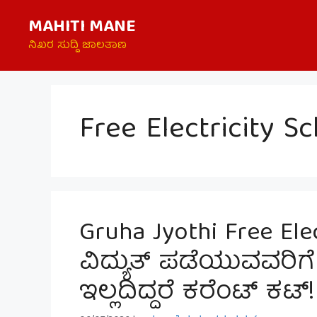
Skip
MAHITI MANE
to
content
ನಿಖರ ಸುದ್ದಿ ಜಾಲತಾಣ
Free Electricity 
Gruha Jyothi Free Ele
ವಿದ್ಯುತ್ ಪಡೆಯುವವರಿಗ
ಇಲ್ಲದಿದ್ದರೆ ಕರೆಂಟ್ ಕಟ್!