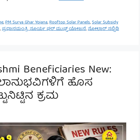
me
,
PM Surya Ghar Yojana
,
Rooftop Solar Panels
,
Solar Subsidy
,
ಪ್ರಧಾನಮಂತ್ರಿ ಸೂರ್ಯ ಘರ್ ಮುಫ್ತ್ ಯೋಜನೆ
,
ಸೋಲಾರ್ ಸಬ್ಸಿಡಿ
shmi Beneficiaries New:
ಿ ಫಲಾನುಭವಿಗಳಿಗೆ ಹೊಸ
ನಿಟ್ಟಿನ ಕ್ರಮ