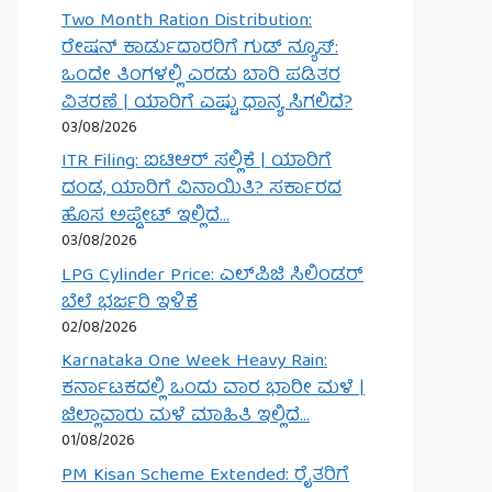
Two Month Ration Distribution:
ರೇಷನ್ ಕಾರ್ಡುದಾರರಿಗೆ ಗುಡ್ ನ್ಯೂಸ್:
ಒಂದೇ ತಿಂಗಳಲ್ಲಿ ಎರಡು ಬಾರಿ ಪಡಿತರ
ವಿತರಣೆ | ಯಾರಿಗೆ ಎಷ್ಟು ಧಾನ್ಯ ಸಿಗಲಿದೆ?
03/08/2026
ITR Filing: ಐಟಿಆರ್ ಸಲ್ಲಿಕೆ | ಯಾರಿಗೆ
ದಂಡ, ಯಾರಿಗೆ ವಿನಾಯಿತಿ? ಸರ್ಕಾರದ
ಹೊಸ ಅಪ್ಡೇಟ್ ಇಲ್ಲಿದೆ…
03/08/2026
LPG Cylinder Price: ಎಲ್‌ಪಿಜಿ ಸಿಲಿಂಡರ್
ಬೆಲೆ ಭರ್ಜರಿ ಇಳಿಕೆ
02/08/2026
Karnataka One Week Heavy Rain:
ಕರ್ನಾಟಕದಲ್ಲಿ ಒಂದು ವಾರ ಭಾರೀ ಮಳೆ |
ಜಿಲ್ಲಾವಾರು ಮಳೆ ಮಾಹಿತಿ ಇಲ್ಲಿದೆ…
01/08/2026
PM Kisan Scheme Extended: ರೈತರಿಗೆ