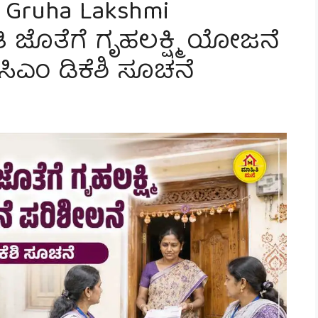
n Gruha Lakshmi
ತಿ ಜೊತೆಗೆ ಗೃಹಲಕ್ಷ್ಮಿ ಯೋಜನೆ
ಸಿಎಂ ಡಿಕೆಶಿ ಸೂಚನೆ