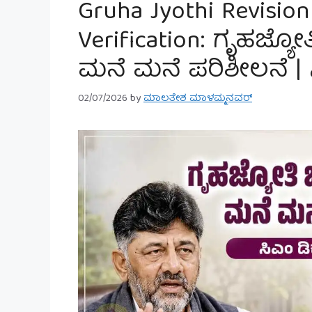
Gruha Jyothi Revisio
Verification: ಗೃಹಜ್ಯೋ
ಮನೆ ಮನೆ ಪರಿಶೀಲನೆ | 
02/07/2026
by
ಮಾಲತೇಶ ಮಾಳಮ್ಮನವರ್