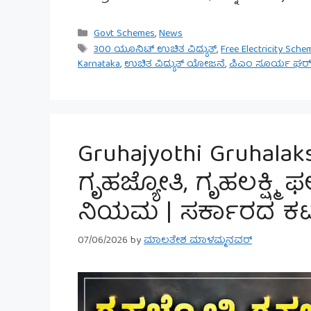
Categories
Govt Schemes
,
News
Tags
300 ಯೂನಿಟ್ ಉಚಿತ ವಿದ್ಯುತ್
,
Free Electricity Sche
Karnataka
,
ಉಚಿತ ವಿದ್ಯುತ್ ಯೋಜನೆ
,
ಪಿಎಂ ಸೂರ್ಯ ಘರ್
Gruhajyothi Gruhalak
ಗೃಹಜ್ಯೋತಿ, ಗೃಹಲಕ್ಷ್ಮ
ನಿಯಮ | ಸರ್ಕಾರದ ಕಟ್ಟು
07/06/2026
by
ಮಾಲತೇಶ ಮಾಳಮ್ಮನವರ್