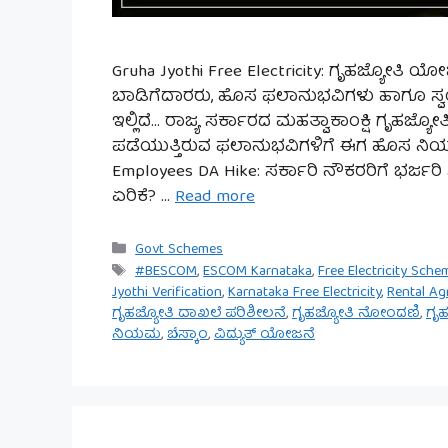
Gruha Jyothi Free Electricity: ಗೃಹಜ್ಯೋತಿ 
ಬಾಡಿಗೆದಾರರು, ಹೊಸ ಫಲಾನುಭವಿಗಳು ಹಾಗೂ ಸ
ಇಲ್ಲಿದೆ… ರಾಜ್ಯ ಸರ್ಕಾರದ ಮಹತ್ವಾಕಾಂಕ್ಷಿ ಗೃಹಜ್
ಪಡೆಯುತ್ತಿರುವ ಫಲಾನುಭವಿಗಳಿಗೆ ಈಗ ಹೊಸ ನಿಯ
Employees DA Hike: ಸರ್ಕಾರಿ ನೌಕರರಿಗೆ ಭರ್ಜರಿ 
ಏರಿಕೆ? …
Read more
Categories
Govt Schemes
Tags
#BESCOM
,
ESCOM Karnataka
,
Free Electricity Sche
Jyothi Verification
,
Karnataka Free Electricity
,
Rental A
ಗೃಹಜ್ಯೋತಿ ದಾಖಲೆ ಪರಿಶೀಲನೆ
,
ಗೃಹಜ್ಯೋತಿ ನೋಂದಣಿ
,
ಗೃಹ
ನಿಯಮ
,
ಬೆಸ್ಕಾಂ
,
ವಿದ್ಯುತ್ ಯೋಜನೆ