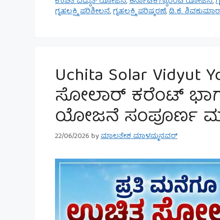
ಉಚಿತ ವಿದ್ಯುತ್ ಯೋಜನೆ
,
ಕರ್ನಾಟಕ ಗ್ಯಾರಂಟಿ ಯೋಜನೆ
,
ಗ
ಗೃಹಲಕ್ಷ್ಮಿ ಪರಿಶೀಲನೆ
,
ಗೃಹಲಕ್ಷ್ಮಿ ಪರಿಷ್ಕರಣೆ
,
ಡಿ.ಕೆ. ಶಿವಕುಮಾರ
Uchita Solar Vidyut 
ಸೋಲಾರ್ ಕರೆಂಟ್ ಭಾಗ್
ಯೋಜನೆ ಸಂಪೂರ್ಣ ಮಾ
22/06/2026
by
ಮಾಲತೇಶ ಮಾಳಮ್ಮನವರ್