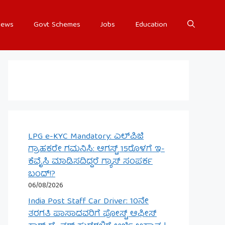
ews
Govt Schemes
Jobs
Education
LPG e-KYC Mandatory: ಎಲ್‌ಪಿಜಿ
ಗ್ರಾಹಕರೇ ಗಮನಿಸಿ: ಆಗಸ್ಟ್ 15ರೊಳಗೆ ಇ-
ಕೆವೈಸಿ ಮಾಡಿಸದಿದ್ದರೆ ಗ್ಯಾಸ್ ಸಂಪರ್ಕ
ಬಂದ್!?
06/08/2026
India Post Staff Car Driver: 10ನೇ
ತರಗತಿ ಪಾಸಾದವರಿಗೆ ಪೋಸ್ಟ್ ಆಫೀಸ್