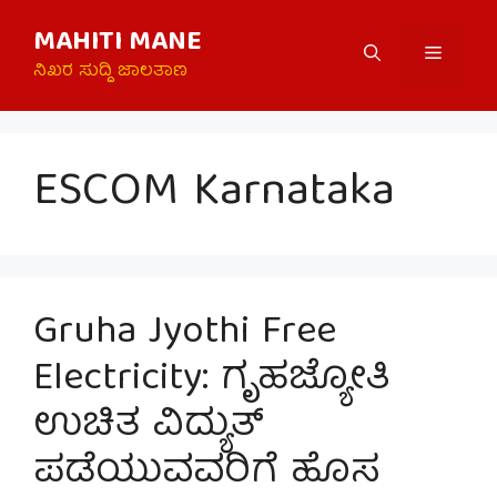
Skip
MAHITI MANE
to
Menu
content
ನಿಖರ ಸುದ್ದಿ ಜಾಲತಾಣ
ESCOM Karnataka
Gruha Jyothi Free
Electricity: ಗೃಹಜ್ಯೋತಿ
ಉಚಿತ ವಿದ್ಯುತ್
ಪಡೆಯುವವರಿಗೆ ಹೊಸ