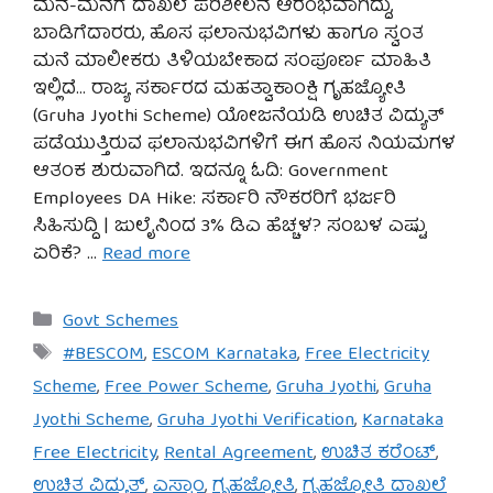
ಮನೆ-ಮನೆಗೆ ದಾಖಲೆ ಪರಿಶೀಲನೆ ಆರಂಭವಾಗಿದ್ದು,
ಬಾಡಿಗೆದಾರರು, ಹೊಸ ಫಲಾನುಭವಿಗಳು ಹಾಗೂ ಸ್ವಂತ
ಮನೆ ಮಾಲೀಕರು ತಿಳಿಯಬೇಕಾದ ಸಂಪೂರ್ಣ ಮಾಹಿತಿ
ಇಲ್ಲಿದೆ… ರಾಜ್ಯ ಸರ್ಕಾರದ ಮಹತ್ವಾಕಾಂಕ್ಷಿ ಗೃಹಜ್ಯೋತಿ
(Gruha Jyothi Scheme) ಯೋಜನೆಯಡಿ ಉಚಿತ ವಿದ್ಯುತ್
ಪಡೆಯುತ್ತಿರುವ ಫಲಾನುಭವಿಗಳಿಗೆ ಈಗ ಹೊಸ ನಿಯಮಗಳ
ಆತಂಕ ಶುರುವಾಗಿದೆ. ಇದನ್ನೂ ಓದಿ: Government
Employees DA Hike: ಸರ್ಕಾರಿ ನೌಕರರಿಗೆ ಭರ್ಜರಿ
ಸಿಹಿಸುದ್ದಿ | ಜುಲೈನಿಂದ 3% ಡಿಎ ಹೆಚ್ಚಳ? ಸಂಬಳ ಎಷ್ಟು
ಏರಿಕೆ? …
Read more
Categories
Govt Schemes
Tags
#BESCOM
,
ESCOM Karnataka
,
Free Electricity
Scheme
,
Free Power Scheme
,
Gruha Jyothi
,
Gruha
Jyothi Scheme
,
Gruha Jyothi Verification
,
Karnataka
Free Electricity
,
Rental Agreement
,
ಉಚಿತ ಕರೆಂಟ್
,
ಉಚಿತ ವಿದ್ಯುತ್
,
ಎಸ್ಕಾಂ
,
ಗೃಹಜ್ಯೋತಿ
,
ಗೃಹಜ್ಯೋತಿ ದಾಖಲೆ