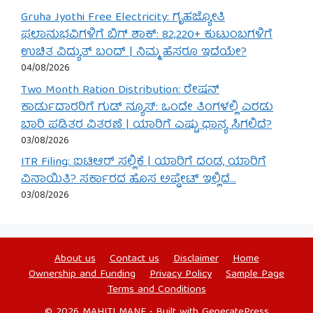
Gruha Jyothi Free Electricity: ಗೃಹಜ್ಯೋತಿ
ಫಲಾನುಭವಿಗಳಿಗೆ ಬಿಗ್ ಶಾಕ್: 82,220+ ಕುಟುಂಬಗಳಿಗೆ
ಉಚಿತ ವಿದ್ಯುತ್ ಬಂದ್ | ನಿಮ್ಮ ಹೆಸರೂ ಇದೆಯೇ?
04/08/2026
Two Month Ration Distribution: ರೇಷನ್
ಕಾರ್ಡುದಾರರಿಗೆ ಗುಡ್ ನ್ಯೂಸ್: ಒಂದೇ ತಿಂಗಳಲ್ಲಿ ಎರಡು
ಬಾರಿ ಪಡಿತರ ವಿತರಣೆ | ಯಾರಿಗೆ ಎಷ್ಟು ಧಾನ್ಯ ಸಿಗಲಿದೆ?
03/08/2026
ITR Filing: ಐಟಿಆರ್ ಸಲ್ಲಿಕೆ | ಯಾರಿಗೆ ದಂಡ, ಯಾರಿಗೆ
ವಿನಾಯಿತಿ? ಸರ್ಕಾರದ ಹೊಸ ಅಪ್ಡೇಟ್ ಇಲ್ಲಿದೆ…
03/08/2026
About us
Contact us
Disclaimer
Home
Ownership and Funding
Privacy Policy
Sample Page
Terms and Conditions
© 2026 MAHITI MANE
• Built with
GeneratePress