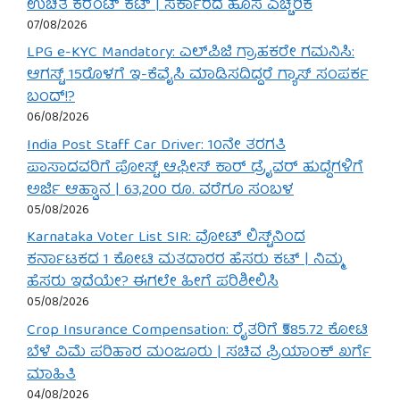
ಉಚಿತ ಕರೆಂಟ್ ಕಟ್ | ಸರ್ಕಾರದ ಹೊಸ ಎಚ್ಚರಿಕೆ
07/08/2026
LPG e-KYC Mandatory: ಎಲ್‌ಪಿಜಿ ಗ್ರಾಹಕರೇ ಗಮನಿಸಿ:
ಆಗಸ್ಟ್ 15ರೊಳಗೆ ಇ-ಕೆವೈಸಿ ಮಾಡಿಸದಿದ್ದರೆ ಗ್ಯಾಸ್ ಸಂಪರ್ಕ
ಬಂದ್!?
06/08/2026
India Post Staff Car Driver: 10ನೇ ತರಗತಿ
ಪಾಸಾದವರಿಗೆ ಪೋಸ್ಟ್ ಆಫೀಸ್ ಕಾರ್ ಡ್ರೈವರ್ ಹುದ್ದೆಗಳಿಗೆ
ಅರ್ಜಿ ಆಹ್ವಾನ | 63,200 ರೂ. ವರೆಗೂ ಸಂಬಳ
05/08/2026
Karnataka Voter List SIR: ವೋಟ್ ಲಿಸ್ಟ್‌ನಿಂದ
ಕರ್ನಾಟಕದ 1 ಕೋಟಿ ಮತದಾರರ ಹೆಸರು ಕಟ್ | ನಿಮ್ಮ
ಹೆಸರು ಇದೆಯೇ? ಈಗಲೇ ಹೀಗೆ ಪರಿಶೀಲಿಸಿ
05/08/2026
Crop Insurance Compensation: ರೈತರಿಗೆ ₹585.72 ಕೋಟಿ
ಬೆಳೆ ವಿಮೆ ಪರಿಹಾರ ಮಂಜೂರು | ಸಚಿವ ಪ್ರಿಯಾಂಕ್ ಖರ್ಗೆ
ಮಾಹಿತಿ
04/08/2026