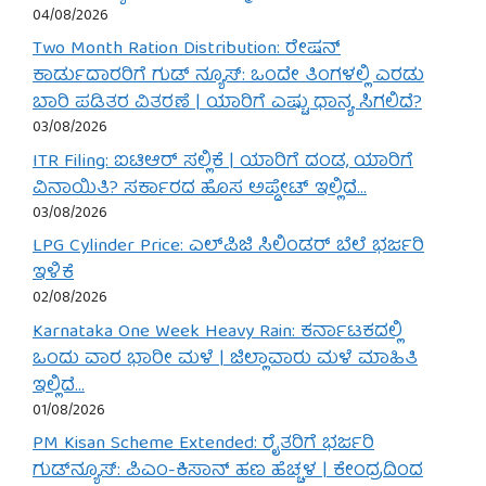
04/08/2026
Two Month Ration Distribution: ರೇಷನ್
ಕಾರ್ಡುದಾರರಿಗೆ ಗುಡ್ ನ್ಯೂಸ್: ಒಂದೇ ತಿಂಗಳಲ್ಲಿ ಎರಡು
ಬಾರಿ ಪಡಿತರ ವಿತರಣೆ | ಯಾರಿಗೆ ಎಷ್ಟು ಧಾನ್ಯ ಸಿಗಲಿದೆ?
03/08/2026
ITR Filing: ಐಟಿಆರ್ ಸಲ್ಲಿಕೆ | ಯಾರಿಗೆ ದಂಡ, ಯಾರಿಗೆ
ವಿನಾಯಿತಿ? ಸರ್ಕಾರದ ಹೊಸ ಅಪ್ಡೇಟ್ ಇಲ್ಲಿದೆ…
03/08/2026
LPG Cylinder Price: ಎಲ್‌ಪಿಜಿ ಸಿಲಿಂಡರ್ ಬೆಲೆ ಭರ್ಜರಿ
ಇಳಿಕೆ
02/08/2026
Karnataka One Week Heavy Rain: ಕರ್ನಾಟಕದಲ್ಲಿ
ಒಂದು ವಾರ ಭಾರೀ ಮಳೆ | ಜಿಲ್ಲಾವಾರು ಮಳೆ ಮಾಹಿತಿ
ಇಲ್ಲಿದೆ…
01/08/2026
PM Kisan Scheme Extended: ರೈತರಿಗೆ ಭರ್ಜರಿ
ಗುಡ್‌ನ್ಯೂಸ್: ಪಿಎಂ-ಕಿಸಾನ್ ಹಣ ಹೆಚ್ಚಳ | ಕೇಂದ್ರದಿಂದ