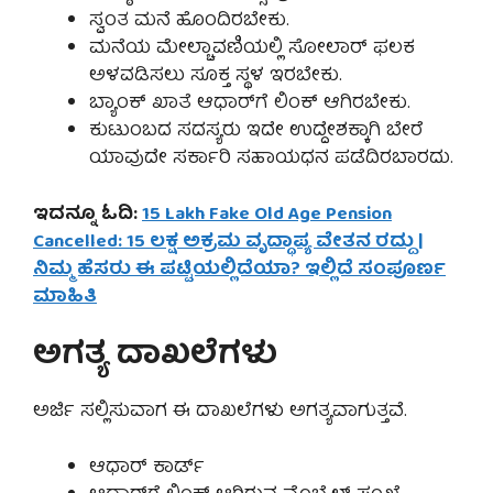
ಸ್ವಂತ ಮನೆ ಹೊಂದಿರಬೇಕು.
ಮನೆಯ ಮೇಲ್ಚಾವಣಿಯಲ್ಲಿ ಸೋಲಾರ್ ಫಲಕ
ಅಳವಡಿಸಲು ಸೂಕ್ತ ಸ್ಥಳ ಇರಬೇಕು.
ಬ್ಯಾಂಕ್ ಖಾತೆ ಆಧಾರ್‌ಗೆ ಲಿಂಕ್ ಆಗಿರಬೇಕು.
ಕುಟುಂಬದ ಸದಸ್ಯರು ಇದೇ ಉದ್ದೇಶಕ್ಕಾಗಿ ಬೇರೆ
ಯಾವುದೇ ಸರ್ಕಾರಿ ಸಹಾಯಧನ ಪಡೆದಿರಬಾರದು.
ಇದನ್ನೂ ಓದಿ:
15 Lakh Fake Old Age Pension
Cancelled: 15 ಲಕ್ಷ ಅಕ್ರಮ ವೃದ್ಧಾಪ್ಯ ವೇತನ ರದ್ದು |
ನಿಮ್ಮ ಹೆಸರು ಈ ಪಟ್ಟಿಯಲ್ಲಿದೆಯಾ? ಇಲ್ಲಿದೆ ಸಂಪೂರ್ಣ
ಮಾಹಿತಿ
ಅಗತ್ಯ ದಾಖಲೆಗಳು
ಅರ್ಜಿ ಸಲ್ಲಿಸುವಾಗ ಈ ದಾಖಲೆಗಳು ಅಗತ್ಯವಾಗುತ್ತವೆ.
ಆಧಾರ್ ಕಾರ್ಡ್