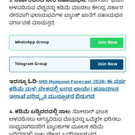
3. ಸರ್ಕಾರದಿಂದ ನೇರ ಸಹಾಯಧನ:
ಸೋಲಾರ್ ಘಟಕ
ಅಳವಡಿಸುವ ವೆಚ್ಚವನ್ನು ಕಡಿಮೆ ಮಾಡಲು ಕೇಂದ್ರ ಸರ್ಕಾರ
ನೇರವಾಗಿ ಫಲಾನುಭವಿಗಳ ಬ್ಯಾಂಕ್ ಖಾತೆಗೆ ಸಹಾಯಧನ
ವರ್ಗಾವಣೆ ಮಾಡುತ್ತದೆ.
Join Now
WhatsApp Group
Join Now
Telegram Group
ಇದನ್ನೂ ಓದಿ:
IMD Monsoon Forecast 2026: ಈ ವರ್ಷ
ಕಡಿಮೆ ಮಳೆ; ದೇಶದಲ್ಲಿ ಬರದ ಛಾಯೆ! | ಹವಾಮಾನ
ಇಲಾಖೆ ಪರಿಷ್ಕೃತ ಮುನ್ಸೂಚನೆ ಬಿಡುಗಡೆ
4. ಕಡಿಮೆ ಬಡ್ಡಿದರದಲ್ಲಿ ಸಾಲ:
ಸೋಲಾರ್ ಘಟಕ
ಅಳವಡಿಸಲು ಅಗತ್ಯವಿರುವ ಮೊತ್ತವನ್ನು ಒಮ್ಮೆಲೇ ಭರಿಸಲು
ಸಾಧ್ಯವಾಗದವರಿಗೆ ಬ್ಯಾಂಕುಗಳ ಮೂಲಕ ಕಡಿಮೆ
ಬಡ್ಡಿದರದಲ್ಲಿ ಸಾಲ ಸೌಲಭ್ಯ ಒದಗಿಸಲಾಗುತ್ತದೆ.