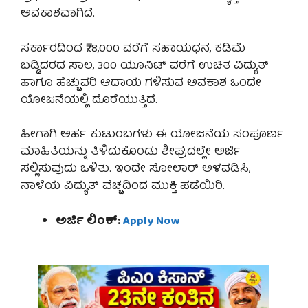
ಅವಕಾಶವಾಗಿದೆ.
ಸರ್ಕಾರದಿಂದ ₹78,000 ವರೆಗೆ ಸಹಾಯಧನ, ಕಡಿಮೆ
ಬಡ್ಡಿದರದ ಸಾಲ, 300 ಯೂನಿಟ್ ವರೆಗೆ ಉಚಿತ ವಿದ್ಯುತ್
ಹಾಗೂ ಹೆಚ್ಚುವರಿ ಆದಾಯ ಗಳಿಸುವ ಅವಕಾಶ ಒಂದೇ
ಯೋಜನೆಯಲ್ಲಿ ದೊರೆಯುತ್ತಿದೆ.
ಹೀಗಾಗಿ ಅರ್ಹ ಕುಟುಂಬಗಳು ಈ ಯೋಜನೆಯ ಸಂಪೂರ್ಣ
ಮಾಹಿತಿಯನ್ನು ತಿಳಿದುಕೊಂಡು ಶೀಘ್ರದಲ್ಲೇ ಅರ್ಜಿ
ಸಲ್ಲಿಸುವುದು ಒಳಿತು. ಇಂದೇ ಸೋಲಾರ್ ಅಳವಡಿಸಿ,
ನಾಳೆಯ ವಿದ್ಯುತ್ ವೆಚ್ಚದಿಂದ ಮುಕ್ತಿ ಪಡೆಯಿರಿ.
ಅರ್ಜಿ ಲಿಂಕ್:
Apply Now