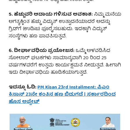
5. ಹೆಚ್ಚುವರಿ ಆದಾಯ ಗಳಿಸುವ ಅವಕಾಶ:
ನಿಮ್ಮ ಮನೆಯ
ಅಗತ್ಯಕ್ಕಿಂತ ಹೆಚ್ಚು ವಿದ್ಯುತ್ ಉತ್ಪಾದನೆಯಾದರೆ ಅದನ್ನು
ಗ್ರಿಡ್‌ಗೆ (ಉಡಿiಜ) ಪೂರೈಸಬಹುದು. ಇದಕ್ಕಾಗಿ ವಿದ್ಯುತ್
ಸಂಸ್ಥೆಗಳು ಹಣ ಪಾವತಿಸುತ್ತವೆ.
6. ದೀರ್ಘಾವಧಿಯ ಪ್ರಯೋಜನ:
ಒಮ್ಮೆ ಅಳವಡಿಸಿದ
ಸೋಲಾರ್ ಘಟಕಗಳು ಸಾಮಾನ್ಯವಾಗಿ 20 ರಿಂದ 25
ವರ್ಷಗಳವರೆಗೆ ಉತ್ತಮ ಕಾರ್ಯಕ್ಷಮತೆ ನೀಡುತ್ತವೆ. ಹೀಗಾಗಿ
ಇದು ದೀರ್ಘಾವಧಿಯ ಹೂಡಿಕೆಯಾಗುತ್ತದೆ.
ಇದನ್ನೂ ಓದಿ:
PM Kisan 23rd Installment: ಪಿಎಂ
ಕಿಸಾನ್ 23ನೇ ಕಂತಿನ ಹಣ ಬಿಡುಗಡೆ | ಸರ್ಕಾರದಿಂದ
ಹೊಸ ಅಪ್ಡೇಟ್