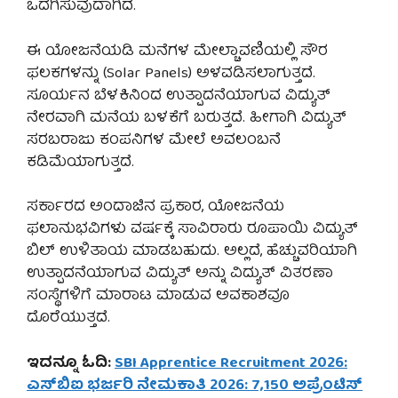
ಒದಗಿಸುವುದಾಗಿದೆ.
ಈ ಯೋಜನೆಯಡಿ ಮನೆಗಳ ಮೇಲ್ಚಾವಣಿಯಲ್ಲಿ ಸೌರ
ಫಲಕಗಳನ್ನು (Solar Panels) ಅಳವಡಿಸಲಾಗುತ್ತದೆ.
ಸೂರ್ಯನ ಬೆಳಕಿನಿಂದ ಉತ್ಪಾದನೆಯಾಗುವ ವಿದ್ಯುತ್
ನೇರವಾಗಿ ಮನೆಯ ಬಳಕೆಗೆ ಬರುತ್ತದೆ. ಹೀಗಾಗಿ ವಿದ್ಯುತ್
ಸರಬರಾಜು ಕಂಪನಿಗಳ ಮೇಲೆ ಅವಲಂಬನೆ
ಕಡಿಮೆಯಾಗುತ್ತದೆ.
ಸರ್ಕಾರದ ಅಂದಾಜಿನ ಪ್ರಕಾರ, ಯೋಜನೆಯ
ಫಲಾನುಭವಿಗಳು ವರ್ಷಕ್ಕೆ ಸಾವಿರಾರು ರೂಪಾಯಿ ವಿದ್ಯುತ್
ಬಿಲ್ ಉಳಿತಾಯ ಮಾಡಬಹುದು. ಅಲ್ಲದೆ, ಹೆಚ್ಚುವರಿಯಾಗಿ
ಉತ್ಪಾದನೆಯಾಗುವ ವಿದ್ಯುತ್ ಅನ್ನು ವಿದ್ಯುತ್ ವಿತರಣಾ
ಸಂಸ್ಥೆಗಳಿಗೆ ಮಾರಾಟ ಮಾಡುವ ಅವಕಾಶವೂ
ದೊರೆಯುತ್ತದೆ.
ಇದನ್ನೂ ಓದಿ:
SBI Apprentice Recruitment 2026:
ಎಸ್‌ಬಿಐ ಭರ್ಜರಿ ನೇಮಕಾತಿ 2026: 7,150 ಅಪ್ರೆಂಟಿಸ್