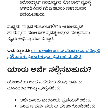
ಕಿಲೋವ್ಯಾಟ್ ಸಾಮರ್ಥ್ಯದ ಸೋಲಾರ್ ವ್ಯವಸ್ಥೆ
ಅಳವಡಿಸಿದರೆ ಗರಿಷ್ಠ ₹78,000 ಸಹಾಯಧನ
ಪಡೆಯಬಹುದು.
ಮಧ್ಯಮ ಗಾತ್ರದ ಕುಟುಂಬಗಳಿಗೆ 3 ಕಿಲೋವ್ಯಾಟ್
ಸಾಮರ್ಥ್ಯದ ಸೋಲಾರ್ ವ್ಯವಸ್ಥೆ ಅತ್ಯಂತ ಸೂಕ್ತವೆಂದು
ತಜ್ಞರು ಅಭಿಪ್ರಾಯಪಡುತ್ತಾರೆ.
ಇದನ್ನೂ ಓದಿ:
CET Result: ಜೂನ್ ಮೊದಲ ವಾರ ಸಿಇಟಿ
ಫಲಿತಾಂಶ ಪ್ರಕಟ | ಕೆಇಎ ಪ್ರಮುಖ ಮಾಹಿತಿ
ಯಾರು ಅರ್ಜಿ ಸಲ್ಲಿಸಬಹುದು?
ಯೋಜನೆಯ ಲಾಭ ಪಡೆಯಲು ಕೆಲವು ಅರ್ಹತಾ
ಮಾನದಂಡಗಳನ್ನು ಪೂರೈಸಬೇಕು.
ಅರ್ಜಿದಾರರು ಭಾರತೀಯ ಪ್ರಜೆಯಾಗಿರಬೇಕು.
ಕನಿಷ್ಠ 18 ವರ್ಷ ವಯಸ್ಸು ಪೂರ್ಣಗೊಂಡಿರಬೇಕು.