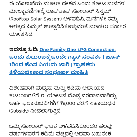
ಈ ಯೋಜನೆಯ ಮೂಲಕ ದೇಶದ ಒಂದು ಕೋಟಿ ಮನೆಗಳ
ಮೇಲ್ಚಾವಣಿಗಳಲ್ಲಿ ರೂಫ್‌ಟಾಪ್ ಸೋಲಾರ್ ಸಿಸ್ಟಮ್
(Rooftop Solar System) ಅಳವಡಿಸಿ, ಮನೆಗಳೇ ತಮ್ಮ
ಅಗತ್ಯದ ವಿದ್ಯುತ್ ಉತ್ಪಾದಿಸಿಕೊಳ್ಳುವಂತೆ ಮಾಡಲು ಸರ್ಕಾರ
ಯೋಜಿಸಿದೆ.
ಇದನ್ನೂ ಓದಿ:
One Family One LPG Connection:
ಒಂದು ಕುಟುಂಬಕ್ಕೆ ಒಂದೇ ಗ್ಯಾಸ್ ಸಂಪರ್ಕ | ಜೂನ್
1ರಿಂದ ಹೊಸ ನಿಯಮ ಜಾರಿ | ಗ್ರಾಹಕರು
ತಿಳಿಯಬೇಕಾದ ಸಂಪೂರ್ಣ ಮಾಹಿತಿ
ವಿಶೇಷವಾಗಿ ಮಧ್ಯಮ ಮತ್ತು ಕಡಿಮೆ ಆದಾಯದ
ಕುಟುಂಬಗಳಿಗೆ ಈ ಯೋಜನೆ ದೊಡ್ಡ ವರದಾನವಾಗಿದ್ದು,
ಅರ್ಹ ಫಲಾನುಭವಿಗಳಿಗೆ ₹78,000 ವರೆಗೆ ಸಹಾಯಧನ
(Subsidy) ನೀಡಲಾಗುತ್ತಿದೆ.
ಒಮ್ಮೆ ಸೋಲಾರ್ ಘಟಕ ಅಳವಡಿಸಿಕೊಂಡರೆ ಹಲವು
ವರ್ಷಗಳವರೆಗೆ ಕಡಿಮೆ ವೆಚ್ಚದಲ್ಲಿ ಅಥವಾ ಬಹುತೇಕ