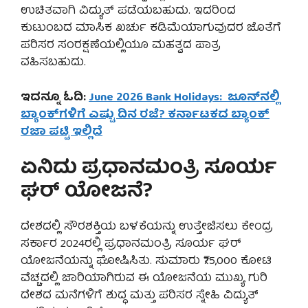
ಉಚಿತವಾಗಿ ವಿದ್ಯುತ್ ಪಡೆಯಬಹುದು. ಇದರಿಂದ
ಕುಟುಂಬದ ಮಾಸಿಕ ಖರ್ಚು ಕಡಿಮೆಯಾಗುವುದರ ಜೊತೆಗೆ
ಪರಿಸರ ಸಂರಕ್ಷಣೆಯಲ್ಲಿಯೂ ಮಹತ್ವದ ಪಾತ್ರ
ವಹಿಸಬಹುದು.
ಇದನ್ನೂ ಓದಿ:
June 2026 Bank Holidays: ಜೂನ್‌ನಲ್ಲಿ
ಬ್ಯಾಂಕ್‌ಗಳಿಗೆ ಎಷ್ಟು ದಿನ ರಜೆ? ಕರ್ನಾಟಕದ ಬ್ಯಾಂಕ್
ರಜಾ ಪಟ್ಟಿ ಇಲ್ಲಿದೆ
ಏನಿದು ಪ್ರಧಾನಮಂತ್ರಿ ಸೂರ್ಯ
ಘರ್ ಯೋಜನೆ?
ದೇಶದಲ್ಲಿ ಸೌರಶಕ್ತಿಯ ಬಳಕೆಯನ್ನು ಉತ್ತೇಜಿಸಲು ಕೇಂದ್ರ
ಸರ್ಕಾರ 2024ರಲ್ಲಿ ಪ್ರಧಾನಮಂತ್ರಿ ಸೂರ್ಯ ಘರ್
ಯೋಜನೆಯನ್ನು ಘೋಷಿಸಿತು. ಸುಮಾರು ₹75,000 ಕೋಟಿ
ವೆಚ್ಚದಲ್ಲಿ ಜಾರಿಯಾಗಿರುವ ಈ ಯೋಜನೆಯ ಮುಖ್ಯ ಗುರಿ
ದೇಶದ ಮನೆಗಳಿಗೆ ಶುದ್ಧ ಮತ್ತು ಪರಿಸರ ಸ್ನೇಹಿ ವಿದ್ಯುತ್