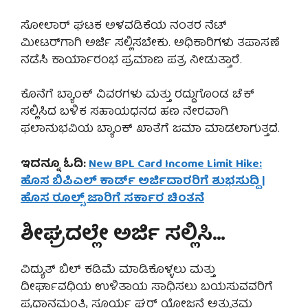
ಸೋಲಾರ್ ಘಟಕ ಅಳವಡಿಕೆಯ ನಂತರ ನೆಟ್
ಮೀಟರ್‌ಗಾಗಿ ಅರ್ಜಿ ಸಲ್ಲಿಸಬೇಕು. ಅಧಿಕಾರಿಗಳು ತಪಾಸಣೆ
ನಡೆಸಿ ಕಾರ್ಯಾರಂಭ ಪ್ರಮಾಣ ಪತ್ರ ನೀಡುತ್ತಾರೆ.
ಕೊನೆಗೆ ಬ್ಯಾಂಕ್ ವಿವರಗಳು ಮತ್ತು ರದ್ದುಗೊಂಡ ಚೆಕ್
ಸಲ್ಲಿಸಿದ ಬಳಿಕ ಸಹಾಯಧನದ ಹಣ ನೇರವಾಗಿ
ಫಲಾನುಭವಿಯ ಬ್ಯಾಂಕ್ ಖಾತೆಗೆ ಜಮಾ ಮಾಡಲಾಗುತ್ತದೆ.
ಇದನ್ನೂ ಓದಿ:
New BPL Card Income Limit Hike:
ಹೊಸ ಬಿಪಿಎಲ್ ಕಾರ್ಡ್ ಅರ್ಜಿದಾರರಿಗೆ ಶುಭಸುದ್ದಿ |
ಹೊಸ ರೂಲ್ಸ್ ಜಾರಿಗೆ ಸರ್ಕಾರ ಚಿಂತನೆ
ಶೀಘ್ರದಲ್ಲೇ ಅರ್ಜಿ ಸಲ್ಲಿಸಿ…
ವಿದ್ಯುತ್ ಬಿಲ್ ಕಡಿಮೆ ಮಾಡಿಕೊಳ್ಳಲು ಮತ್ತು
ದೀರ್ಘಾವಧಿಯ ಉಳಿತಾಯ ಸಾಧಿಸಲು ಬಯಸುವವರಿಗೆ
ಪ್ರಧಾನಮಂತ್ರಿ ಸೂರ್ಯ ಘರ್ ಯೋಜನೆ ಅತ್ಯುತ್ತಮ