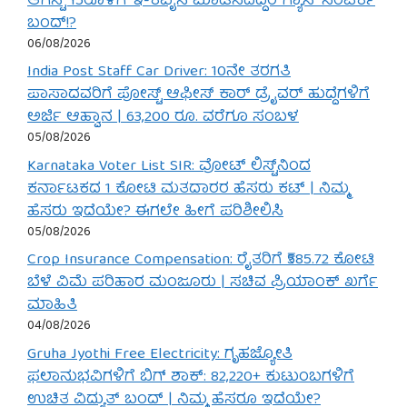
ಆಗಸ್ಟ್ 15ರೊಳಗೆ ಇ-ಕೆವೈಸಿ ಮಾಡಿಸದಿದ್ದರೆ ಗ್ಯಾಸ್ ಸಂಪರ್ಕ
ಬಂದ್!?
06/08/2026
India Post Staff Car Driver: 10ನೇ ತರಗತಿ
ಪಾಸಾದವರಿಗೆ ಪೋಸ್ಟ್ ಆಫೀಸ್ ಕಾರ್ ಡ್ರೈವರ್ ಹುದ್ದೆಗಳಿಗೆ
ಅರ್ಜಿ ಆಹ್ವಾನ | 63,200 ರೂ. ವರೆಗೂ ಸಂಬಳ
05/08/2026
Karnataka Voter List SIR: ವೋಟ್ ಲಿಸ್ಟ್‌ನಿಂದ
ಕರ್ನಾಟಕದ 1 ಕೋಟಿ ಮತದಾರರ ಹೆಸರು ಕಟ್ | ನಿಮ್ಮ
ಹೆಸರು ಇದೆಯೇ? ಈಗಲೇ ಹೀಗೆ ಪರಿಶೀಲಿಸಿ
05/08/2026
Crop Insurance Compensation: ರೈತರಿಗೆ ₹585.72 ಕೋಟಿ
ಬೆಳೆ ವಿಮೆ ಪರಿಹಾರ ಮಂಜೂರು | ಸಚಿವ ಪ್ರಿಯಾಂಕ್ ಖರ್ಗೆ
ಮಾಹಿತಿ
04/08/2026
Gruha Jyothi Free Electricity: ಗೃಹಜ್ಯೋತಿ
ಫಲಾನುಭವಿಗಳಿಗೆ ಬಿಗ್ ಶಾಕ್: 82,220+ ಕುಟುಂಬಗಳಿಗೆ
ಉಚಿತ ವಿದ್ಯುತ್ ಬಂದ್ | ನಿಮ್ಮ ಹೆಸರೂ ಇದೆಯೇ?