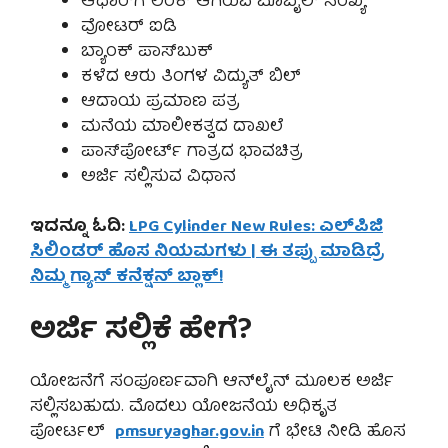
ಆಧಾರ್‌ಗೆ ಲಿಂಕ್ ಆಗಿರುವ ಮೊಬೈಲ್ ಸಂಖ್ಯೆ
ವೋಟರ್ ಐಡಿ
ಬ್ಯಾಂಕ್ ಪಾಸ್‌ಬುಕ್
ಕಳೆದ ಆರು ತಿಂಗಳ ವಿದ್ಯುತ್ ಬಿಲ್
ಆದಾಯ ಪ್ರಮಾಣ ಪತ್ರ
ಮನೆಯ ಮಾಲೀಕತ್ವದ ದಾಖಲೆ
ಪಾಸ್‌ಪೋರ್ಟ್ ಗಾತ್ರದ ಭಾವಚಿತ್ರ
ಅರ್ಜಿ ಸಲ್ಲಿಸುವ ವಿಧಾನ
ಇದನ್ನೂ ಓದಿ:
LPG Cylinder New Rules: ಎಲ್‌ಪಿಜಿ
ಸಿಲಿಂಡರ್ ಹೊಸ ನಿಯಮಗಳು | ಈ ತಪ್ಪು ಮಾಡಿದ್ರೆ
ನಿಮ್ಮ ಗ್ಯಾಸ್ ಕನೆಕ್ಷನ್ ಬ್ಲಾಕ್!
ಅರ್ಜಿ ಸಲ್ಲಿಕೆ ಹೇಗೆ?
ಯೋಜನೆಗೆ ಸಂಪೂರ್ಣವಾಗಿ ಆನ್‌ಲೈನ್ ಮೂಲಕ ಅರ್ಜಿ
ಸಲ್ಲಿಸಬಹುದು. ಮೊದಲು ಯೋಜನೆಯ ಅಧಿಕೃತ
ಪೋರ್ಟಲ್
pmsuryaghar.gov.in
ಗೆ ಭೇಟಿ ನೀಡಿ ಹೊಸ