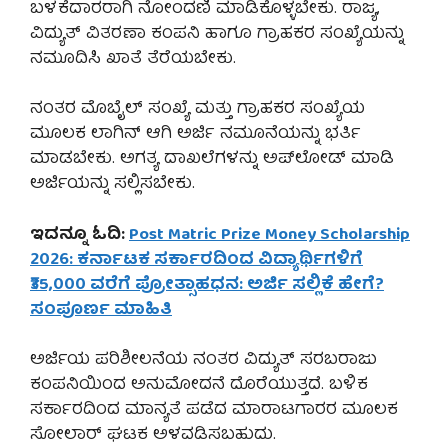
ಬಳಕೆದಾರರಾಗಿ ನೋಂದಣಿ ಮಾಡಿಕೊಳ್ಳಬೇಕು. ರಾಜ್ಯ,
ವಿದ್ಯುತ್ ವಿತರಣಾ ಕಂಪನಿ ಹಾಗೂ ಗ್ರಾಹಕರ ಸಂಖ್ಯೆಯನ್ನು
ನಮೂದಿಸಿ ಖಾತೆ ತೆರೆಯಬೇಕು.
ನಂತರ ಮೊಬೈಲ್ ಸಂಖ್ಯೆ ಮತ್ತು ಗ್ರಾಹಕರ ಸಂಖ್ಯೆಯ
ಮೂಲಕ ಲಾಗಿನ್ ಆಗಿ ಅರ್ಜಿ ನಮೂನೆಯನ್ನು ಭರ್ತಿ
ಮಾಡಬೇಕು. ಅಗತ್ಯ ದಾಖಲೆಗಳನ್ನು ಅಪ್‌ಲೋಡ್ ಮಾಡಿ
ಅರ್ಜಿಯನ್ನು ಸಲ್ಲಿಸಬೇಕು.
ಇದನ್ನೂ ಓದಿ:
Post Matric Prize Money Scholarship
2026: ಕರ್ನಾಟಕ ಸರ್ಕಾರದಿಂದ ವಿದ್ಯಾರ್ಥಿಗಳಿಗೆ
₹35,000 ವರೆಗೆ ಪ್ರೋತ್ಸಾಹಧನ: ಅರ್ಜಿ ಸಲ್ಲಿಕೆ ಹೇಗೆ?
ಸಂಪೂರ್ಣ ಮಾಹಿತಿ
ಅರ್ಜಿಯ ಪರಿಶೀಲನೆಯ ನಂತರ ವಿದ್ಯುತ್ ಸರಬರಾಜು
ಕಂಪನಿಯಿಂದ ಅನುಮೋದನೆ ದೊರೆಯುತ್ತದೆ. ಬಳಿಕ
ಸರ್ಕಾರದಿಂದ ಮಾನ್ಯತೆ ಪಡೆದ ಮಾರಾಟಗಾರರ ಮೂಲಕ
ಸೋಲಾರ್ ಘಟಕ ಅಳವಡಿಸಬಹುದು.