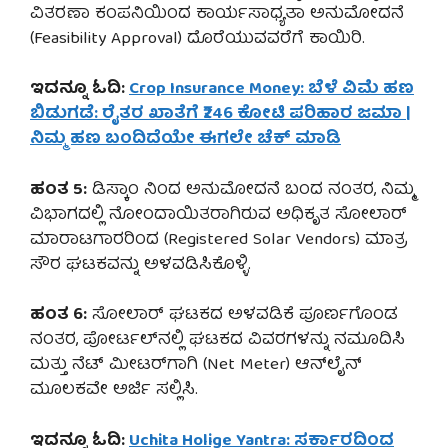
ವಿತರಣಾ ಕಂಪನಿಯಿಂದ ಕಾರ್ಯಸಾಧ್ಯತಾ ಅನುಮೋದನೆ
(Feasibility Approval) ದೊರೆಯುವವರೆಗೆ ಕಾಯಿರಿ.
ಇದನ್ನೂ ಓದಿ:
Crop Insurance Money: ಬೆಳೆ ವಿಮೆ ಹಣ
ಬಿಡುಗಡೆ: ರೈತರ ಖಾತೆಗೆ ₹246 ಕೋಟಿ ಪರಿಹಾರ ಜಮಾ |
ನಿಮ್ಮ ಹಣ ಬಂದಿದೆಯೇ ಈಗಲೇ ಚೆಕ್ ಮಾಡಿ
ಹಂತ 5:
ಡಿಸ್ಕಾಂ ನಿಂದ ಅನುಮೋದನೆ ಬಂದ ನಂತರ, ನಿಮ್ಮ
ವಿಭಾಗದಲ್ಲಿ ನೋಂದಾಯಿತರಾಗಿರುವ ಅಧಿಕೃತ ಸೋಲಾರ್
ಮಾರಾಟಗಾರರಿಂದ (Registered Solar Vendors) ಮಾತ್ರ
ಸೌರ ಘಟಕವನ್ನು ಅಳವಡಿಸಿಕೊಳ್ಳಿ.
ಹಂತ 6:
ಸೋಲಾರ್ ಘಟಕದ ಅಳವಡಿಕೆ ಪೂರ್ಣಗೊಂಡ
ನಂತರ, ಪೋರ್ಟಲ್‌ನಲ್ಲಿ ಘಟಕದ ವಿವರಗಳನ್ನು ನಮೂದಿಸಿ
ಮತ್ತು ನೆಟ್ ಮೀಟರ್‌ಗಾಗಿ (Net Meter) ಆನ್‌ಲೈನ್
ಮೂಲಕವೇ ಅರ್ಜಿ ಸಲ್ಲಿಸಿ.
ಇದನ್ನೂ ಓದಿ:
Uchita Holige Yantra: ಸರ್ಕಾರದಿಂದ