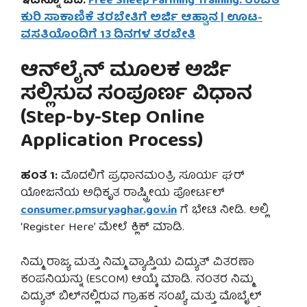
ಇದನ್ನೂ ಓದಿ:
Free Sheep Farming Training: ಉಚಿತ
ಕುರಿ ಸಾಕಾಣಿಕೆ ತರಬೇತಿಗೆ ಅರ್ಜಿ ಆಹ್ವಾನ | ಊಟ-
ವಸತಿಯೊಂದಿಗೆ 13 ದಿನಗಳ ತರಬೇತಿ
ಆನ್‌ಲೈನ್ ಮೂಲಕ ಅರ್ಜಿ
ಸಲ್ಲಿಸುವ ಸಂಪೂರ್ಣ ವಿಧಾನ
(Step-by-Step Online
Application Process)
ಹಂತ 1:
ಮೊದಲಿಗೆ ಪ್ರಧಾನಮಂತ್ರಿ ಸೂರ್ಯ ಘರ್
ಯೋಜನೆಯ ಅಧಿಕೃತ ರಾಷ್ಟ್ರೀಯ ಪೋರ್ಟಲ್
consumer.pmsuryaghar.gov.in
ಗೆ ಭೇಟಿ ನೀಡಿ. ಅಲ್ಲಿ
‘Register Here’ ಮೇಲೆ ಕ್ಲಿಕ್ ಮಾಡಿ.
ನಿಮ್ಮ ರಾಜ್ಯ ಮತ್ತು ನಿಮ್ಮ ವ್ಯಾಪ್ತಿಯ ವಿದ್ಯುತ್ ವಿತರಣಾ
ಕಂಪನಿಯನ್ನು (ESCOM) ಆಯ್ಕೆ ಮಾಡಿ. ನಂತರ ನಿಮ್ಮ
ವಿದ್ಯುತ್ ಬಿಲ್‌ನಲ್ಲಿರುವ ಗ್ರಾಹಕ ಸಂಖ್ಯೆ ಮತ್ತು ಮೊಬೈಲ್