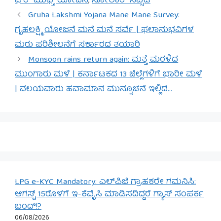
ಘರ್ ಮುಫ್ತ್ ಯೋಜನೆ
,
ಸೋಲಾರ್ ಸಬ್ಸಿಡಿ
Gruha Lakshmi Yojana Mane Mane Survey:
ಗೃಹಲಕ್ಷ್ಮಿ ಯೋಜನೆ ಮನೆ ಮನೆ ಸರ್ವೆ | ಫಲಾನುಭವಿಗಳ
ಮರು ಪರಿಶೀಲನೆಗೆ ಸರ್ಕಾರದ ತಯಾರಿ
Monsoon rains return again: ಮತ್ತೆ ಮರಳಿದ
ಮುಂಗಾರು ಮಳೆ | ಕರ್ನಾಟಕದ 13 ಜಿಲ್ಲೆಗಳಿಗೆ ಭಾರೀ ಮಳೆ
| ವಲಯವಾರು ಹವಾಮಾನ ಮುನ್ಸೂಚನೆ ಇಲ್ಲಿದೆ…
LPG e-KYC Mandatory: ಎಲ್‌ಪಿಜಿ ಗ್ರಾಹಕರೇ ಗಮನಿಸಿ:
ಆಗಸ್ಟ್ 15ರೊಳಗೆ ಇ-ಕೆವೈಸಿ ಮಾಡಿಸದಿದ್ದರೆ ಗ್ಯಾಸ್ ಸಂಪರ್ಕ
ಬಂದ್!?
06/08/2026