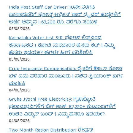
India Post Staff Car Driver: 10ನೇ ತರಗತಿ
ಪಾಸಾದವರಿಗೆ ಪೋಸ್ಟ್ ಆಫೀಸ್ ಕಾರ್ ಡ್ರೈವರ್ ಹುದ್ದೆಗಳಿಗೆ
ಅರ್ಜಿ ಆಹ್ವಾನ | 63,200 ರೂ. ವರೆಗೂ ಸಂಬಳ
05/08/2026
Karnataka Voter List SIR: ವೋಟ್ ಲಿಸ್ಟ್‌ನಿಂದ
ಕರ್ನಾಟಕದ 1 ಕೋಟಿ ಮತದಾರರ ಹೆಸರು ಕಟ್ | ನಿಮ್ಮ
ಹೆಸರು ಇದೆಯೇ? ಈಗಲೇ ಹೀಗೆ ಪರಿಶೀಲಿಸಿ
05/08/2026
Crop Insurance Compensation: ರೈತರಿಗೆ ₹585.72 ಕೋಟಿ
ಬೆಳೆ ವಿಮೆ ಪರಿಹಾರ ಮಂಜೂರು | ಸಚಿವ ಪ್ರಿಯಾಂಕ್ ಖರ್ಗೆ
ಮಾಹಿತಿ
04/08/2026
Gruha Jyothi Free Electricity: ಗೃಹಜ್ಯೋತಿ
ಫಲಾನುಭವಿಗಳಿಗೆ ಬಿಗ್ ಶಾಕ್: 82,220+ ಕುಟುಂಬಗಳಿಗೆ
ಉಚಿತ ವಿದ್ಯುತ್ ಬಂದ್ | ನಿಮ್ಮ ಹೆಸರೂ ಇದೆಯೇ?
04/08/2026
Two Month Ration Distribution: ರೇಷನ್