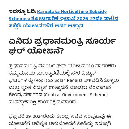
ಇದನ್ನೂ ಓದಿ:
Karnataka Horticulture Subsidy
Schemes: ತೋಟಗಾರಿಕೆ ಇಲಾಖೆ 2026-27ನೇ ಸಾಲಿನ
ಸಬ್ಸಿಡಿ ಯೋಜನೆಗಳಿಗೆ ಅರ್ಜಿ ಆಹ್ವಾನ
ಏನಿದು ಪ್ರಧಾನಮಂತ್ರಿ ಸೂರ್ಯ
ಘರ್ ಯೋಜನೆ?
ಪ್ರಧಾನಮಂತ್ರಿ ಸೂರ್ಯ ಘರ್ ಯೋಜನೆಯು ನಾಗರಿಕರು
ತಮ್ಮ ಮನೆಯ ಮೇಲ್ಚಾವಣಿಯಲ್ಲಿ ಸೌರ ವಿದ್ಯುತ್
ಘಟಕಗಳನ್ನು (Rooftop Solar Panels) ಅಳವಡಿಸಿಕೊಳ್ಳಲು
ಮತ್ತು ಸ್ವಂತ ವಿದ್ಯುತ್ ಉತ್ಪಾದನೆ ಮಾಡಲು ನೆರವಾಗುವ
ಕೇಂದ್ರ ಸರ್ಕಾರದ (Central Government Scheme)
ಮಹತ್ವಾಕಾಂಕ್ಷಿ ಕಾರ್ಯಕ್ರಮವಾಗಿದೆ.
ಫೆಬ್ರವರಿ 29, 2024ರಂದು ಕೇಂದ್ರ ಸಚಿವ ಸಂಪುಟವು ಈ
ಯೋಜನೆಗೆ ಅಧಿಕೃತ ಅನುಮೋದನೆ ನೀಡಿದ್ದು, ಇದಕ್ಕಾಗಿ