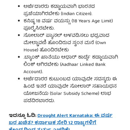
ಅರ್ಜಿದಾರರು ಕಡ್ಡಾಯವಾಗಿ ಭಾರತದ
ಪ್ರಜೆಯಾಗಿರಬೇಕು (Indian Citizen).
ಕನಿಷ್ಠ 18 ವರ್ಷ ವಯಸ್ಸು (18 Years Age Limit)
ಪೂರೈಸಿರಬೇಕು.
ಸೋಲಾರ್ ಪ್ಯಾನಲ್ ಅಳವಡಿಸಲು ಭದ್ರವಾದ
ಮೇಲ್ಚಾವಣಿ ಹೊಂದಿರುವ ಸ್ವಂತ ಮನೆ (Own
House) ಹೊಂದಿರಬೇಕು
.ಬ್ಯಾಂಕ್ ಖಾತೆಯು ಆಧಾರ್ ಕಾರ್ಡ್ಗೆ ಕಡ್ಡಾಯವಾಗಿ
ಲಿಂಕ್ ಆಗಿರಬೇಕು (Aadhaar Linked Bank
Account).
ಅರ್ಜಿದಾರರ ಕುಟುಂಬದ ಯಾವುದೇ ಸದಸ್ಯರು ಈ
ಹಿಂದೆ ಇತರೆ ಯಾವುದೇ ಸೋಲಾರ್ ಸಹಾಯಧನ
ಯೋಜನೆಯ (Solar Subsidy Scheme) ಲಾಭ
ಪಡೆದಿರಬಾರದು.
ಇದನ್ನೂ ಓದಿ:
Drought Alert Karnataka: ಈ ವರ್ಷ
ಬರ ಖಚಿತ? ಕರ್ನಾಟಕ ಸೇರಿ 12 ರಾಜ್ಯಗಳಿಗೆ