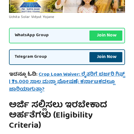
Uchita Solar Vidyut Yojane
Join Now
WhatsApp Group
Join Now
Telegram Group
ಇದನ್ನೂ ಓದಿ:
Crop Loan Waiver: ರೈತರಿಗೆ ಭರ್ಜರಿ ಗಿಫ್ಟ್
| ₹75,000 ಸಾಲ ಮನ್ನಾ ಘೋಷಣೆ; ಕರ್ನಾಟಕದಲ್ಲೂ
ಜಾರಿಯಾಗುತ್ತಾ?
ಅರ್ಜಿ ಸಲ್ಲಿಸಲು ಇರಬೇಕಾದ
ಅರ್ಹತೆಗಳು (Eligibility
Criteria)