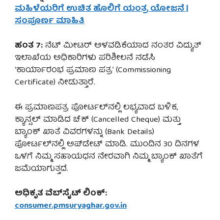
ಮಹಿಳೆಯರಿಗೆ ಉಚಿತ ಹೊಲಿಗೆ ಯಂತ್ರ ಯೋಜನೆ |
ಸಂಪೂರ್ಣ ಮಾಹಿತಿ
ಹಂತ 7:
ನೆಟ್ ಮೀಟರ್ ಅಳವಡಿಕೆಯಾದ ನಂತರ ವಿದ್ಯುತ್
ಇಲಾಖೆಯ ಅಧಿಕಾರಿಗಳು ಪರಿಶೀಲನೆ ನಡೆಸಿ
‘ಕಾರ್ಯಾರಂಭ ಪ್ರಮಾಣ ಪತ್ರ’ (Commissioning
Certificate) ನೀಡುತ್ತಾರೆ.
ಈ ಪ್ರಮಾಣಪತ್ರ ಪೋರ್ಟಲ್‌ನಲ್ಲಿ ಲಭ್ಯವಾದ ಬಳಿಕ,
ಕ್ಯಾನ್ಸಲ್ ಮಾಡಿದ ಚೆಕ್ (Cancelled Cheque) ಮತ್ತು
ಬ್ಯಾಂಕ್ ಖಾತೆ ವಿವರಗಳನ್ನು (Bank Details)
ಪೋರ್ಟಲ್‌ನಲ್ಲಿ ಅಪ್‌ಡೇಟ್ ಮಾಡಿ. ಮುಂದಿನ 30 ದಿನಗಳ
ಒಳಗೆ ನಿಮ್ಮ ಸಹಾಯಧನ ನೇರವಾಗಿ ನಿಮ್ಮ ಬ್ಯಾಂಕ್ ಖಾತೆಗೆ
ಜಮೆಯಾಗುತ್ತದೆ.
ಅಧಿಕೃತ ವೆಬ್‌ಸೈಟ್ ಲಿಂಕ್:
consumer.pmsuryaghar.gov.in