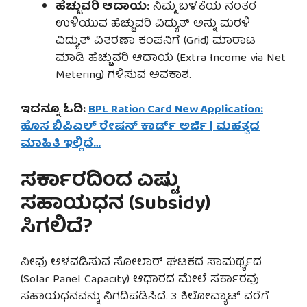
ಹೆಚ್ಚುವರಿ ಆದಾಯ:
ನಿಮ್ಮ ಬಳಕೆಯ ನಂತರ
ಉಳಿಯುವ ಹೆಚ್ಚುವರಿ ವಿದ್ಯುತ್ ಅನ್ನು ಮರಳಿ
ವಿದ್ಯುತ್ ವಿತರಣಾ ಕಂಪನಿಗೆ (Grid) ಮಾರಾಟ
ಮಾಡಿ ಹೆಚ್ಚುವರಿ ಆದಾಯ (Extra Income via Net
Metering) ಗಳಿಸುವ ಅವಕಾಶ.
ಇದನ್ನೂ ಓದಿ:
BPL Ration Card New Application:
ಹೊಸ ಬಿಪಿಎಲ್ ರೇಷನ್ ಕಾರ್ಡ್ ಅರ್ಜಿ | ಮಹತ್ವದ
ಮಾಹಿತಿ ಇಲ್ಲಿದೆ…
ಸರ್ಕಾರದಿಂದ ಎಷ್ಟು
ಸಹಾಯಧನ (Subsidy)
ಸಿಗಲಿದೆ?
ನೀವು ಅಳವಡಿಸುವ ಸೋಲಾರ್ ಘಟಕದ ಸಾಮರ್ಥ್ಯದ
(Solar Panel Capacity) ಆಧಾರದ ಮೇಲೆ ಸರ್ಕಾರವು
ಸಹಾಯಧನವನ್ನು ನಿಗದಿಪಡಿಸಿದೆ. 3 ಕಿಲೋವ್ಯಾಟ್ ವರೆಗೆ