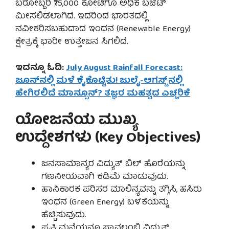
ಬರೋಬ್ಬರಿ ₹75,000 ಕೋಟಿಗೂ ಅಧಿಕ ಬಜೆಟ್
ಮೀಸಲಿಡಲಾಗಿದೆ. ಇದರಿಂದ ಭಾರತದಲ್ಲಿ
ನವೀಕರಿಸಬಹುದಾದ ಇಂಧನ (Renewable Energy)
ಕ್ಷೇತ್ರಕ್ಕೆ ಭಾರೀ ಉತ್ತೇಜನ ಸಿಗಲಿದೆ.
ಇದನ್ನೂ ಓದಿ:
July August Rainfall Forecast:
ಜೂನ್‌ನಲ್ಲಿ ಮಳೆ ಕೈಕೊಟ್ಟಿತು! ಜುಲೈ-ಆಗಸ್ಟ್‌ನಲ್ಲಿ
ಹೇಗಿರಲಿದೆ ಮಾನ್ಸೂನ್? ತಜ್ಞರ ಮಹತ್ವದ ಎಚ್ಚರಿಕೆ
ಯೋಜನೆಯ ಮುಖ್ಯ
ಉದ್ದೇಶಗಳು (Key Objectives)
ಜನಸಾಮಾನ್ಯರ ವಿದ್ಯುತ್ ಬಿಲ್ ಹೊರೆಯನ್ನು
ಗಣನೀಯವಾಗಿ ಕಡಿಮೆ ಮಾಡುವುದು.
ಹಾನಿಕಾರಕ ಪರಿಸರ ಮಾಲಿನ್ಯವನ್ನು ತಗ್ಗಿಸಿ, ಹಸಿರು
ಇಂಧನ (Green Energy) ಬಳಕೆಯನ್ನು
ಹೆಚ್ಚಿಸುವುದು.
ಪ್ರತಿ ಮನೆಯನ್ನೂ ಸ್ವಾವಲಂಬಿ ವಿದ್ಯುತ್