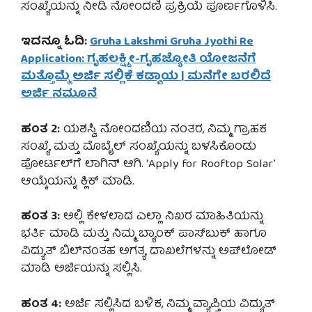
ಸಂಖ್ಯೆಯನ್ನು ನೀಡಿ ನೋಂದಣಿ ಪ್ರಕ್ರಿಯೆ ಪೂರ್ಣಗೊಳಿಸಿ.
ಇದನ್ನೂ ಓದಿ:
Gruha Lakshmi Gruha Jyothi Re
Application: ಗೃಹಲಕ್ಷ್ಮೀ-ಗೃಹಜ್ಯೋತಿ ಯೋಜನೆಗೆ
ಮತ್ತೊಮ್ಮೆ ಅರ್ಜಿ ಸಲ್ಲಿಕೆ ಕಡ್ಡಾಯ | ಮನೆಗೇ ಬರಲಿದೆ
ಅರ್ಜಿ ನಮೂನೆ
ಹಂತ 2:
ಯಶಸ್ವಿ ನೋಂದಣಿಯ ನಂತರ, ನಿಮ್ಮ ಗ್ರಾಹಕ
ಸಂಖ್ಯೆ ಮತ್ತು ಮೊಬೈಲ್ ಸಂಖ್ಯೆಯನ್ನು ಬಳಸಿಕೊಂಡು
ಪೋರ್ಟಲ್‌ಗೆ ಲಾಗಿನ್ ಆಗಿ. ‘Apply for Rooftop Solar’
ಆಯ್ಕೆಯನ್ನು ಕ್ಲಿಕ್ ಮಾಡಿ.
ಹಂತ 3:
ಅಲ್ಲಿ ಕೇಳಲಾದ ಎಲ್ಲಾ ನಿಖರ ಮಾಹಿತಿಯನ್ನು
ಭರ್ತಿ ಮಾಡಿ ಮತ್ತು ನಿಮ್ಮ ಬ್ಯಾಂಕ್ ಪಾಸ್‌ಬುಕ್ ಹಾಗೂ
ವಿದ್ಯುತ್ ಬಿಲ್‌ನಂತಹ ಅಗತ್ಯ ದಾಖಲೆಗಳನ್ನು ಅಪ್‌ಲೋಡ್
ಮಾಡಿ ಅರ್ಜಿಯನ್ನು ಸಲ್ಲಿಸಿ.
ಹಂತ 4:
ಅರ್ಜಿ ಸಲ್ಲಿಸಿದ ಬಳಿಕ, ನಿಮ್ಮ ವ್ಯಾಪ್ತಿಯ ವಿದ್ಯುತ್