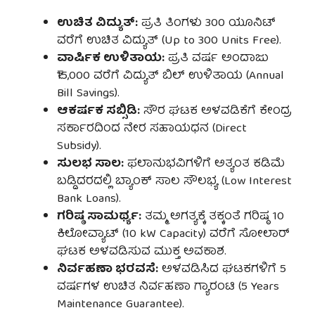
ಉಚಿತ ವಿದ್ಯುತ್:
ಪ್ರತಿ ತಿಂಗಳು 300 ಯೂನಿಟ್
ವರೆಗೆ ಉಚಿತ ವಿದ್ಯುತ್ (Up to 300 Units Free).
ವಾರ್ಷಿಕ ಉಳಿತಾಯ:
ಪ್ರತಿ ವರ್ಷ ಅಂದಾಜು
₹15,000 ವರೆಗೆ ವಿದ್ಯುತ್ ಬಿಲ್ ಉಳಿತಾಯ (Annual
Bill Savings).
ಆಕರ್ಷಕ ಸಬ್ಸಿಡಿ:
ಸೌರ ಘಟಕ ಅಳವಡಿಕೆಗೆ ಕೇಂದ್ರ
ಸರ್ಕಾರದಿಂದ ನೇರ ಸಹಾಯಧನ (Direct
Subsidy).
ಸುಲಭ ಸಾಲ:
ಫಲಾನುಭವಿಗಳಿಗೆ ಅತ್ಯಂತ ಕಡಿಮೆ
ಬಡ್ಡಿದರದಲ್ಲಿ ಬ್ಯಾಂಕ್ ಸಾಲ ಸೌಲಭ್ಯ (Low Interest
Bank Loans).
ಗರಿಷ್ಠ ಸಾಮರ್ಥ್ಯ:
ತಮ್ಮ ಅಗತ್ಯಕ್ಕೆ ತಕ್ಕಂತೆ ಗರಿಷ್ಠ 10
ಕಿಲೋವ್ಯಾಟ್ (10 kW Capacity) ವರೆಗೆ ಸೋಲಾರ್
ಘಟಕ ಅಳವಡಿಸುವ ಮುಕ್ತ ಅವಕಾಶ.
ನಿರ್ವಹಣಾ ಭರವಸೆ:
ಅಳವಡಿಸಿದ ಘಟಕಗಳಿಗೆ 5
ವರ್ಷಗಳ ಉಚಿತ ನಿರ್ವಹಣಾ ಗ್ಯಾರಂಟಿ (5 Years
Maintenance Guarantee).