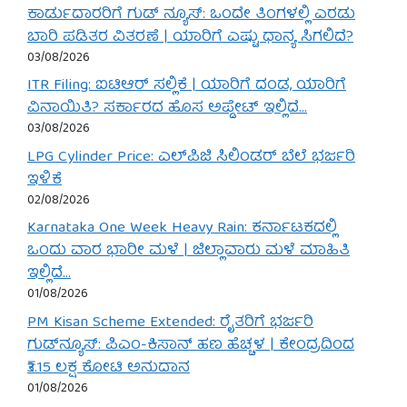
ಕಾರ್ಡುದಾರರಿಗೆ ಗುಡ್ ನ್ಯೂಸ್: ಒಂದೇ ತಿಂಗಳಲ್ಲಿ ಎರಡು
ಬಾರಿ ಪಡಿತರ ವಿತರಣೆ | ಯಾರಿಗೆ ಎಷ್ಟು ಧಾನ್ಯ ಸಿಗಲಿದೆ?
03/08/2026
ITR Filing: ಐಟಿಆರ್ ಸಲ್ಲಿಕೆ | ಯಾರಿಗೆ ದಂಡ, ಯಾರಿಗೆ
ವಿನಾಯಿತಿ? ಸರ್ಕಾರದ ಹೊಸ ಅಪ್ಡೇಟ್ ಇಲ್ಲಿದೆ…
03/08/2026
LPG Cylinder Price: ಎಲ್‌ಪಿಜಿ ಸಿಲಿಂಡರ್ ಬೆಲೆ ಭರ್ಜರಿ
ಇಳಿಕೆ
02/08/2026
Karnataka One Week Heavy Rain: ಕರ್ನಾಟಕದಲ್ಲಿ
ಒಂದು ವಾರ ಭಾರೀ ಮಳೆ | ಜಿಲ್ಲಾವಾರು ಮಳೆ ಮಾಹಿತಿ
ಇಲ್ಲಿದೆ…
01/08/2026
PM Kisan Scheme Extended: ರೈತರಿಗೆ ಭರ್ಜರಿ
ಗುಡ್‌ನ್ಯೂಸ್: ಪಿಎಂ-ಕಿಸಾನ್ ಹಣ ಹೆಚ್ಚಳ | ಕೇಂದ್ರದಿಂದ
₹3.15 ಲಕ್ಷ ಕೋಟಿ ಅನುದಾನ
01/08/2026