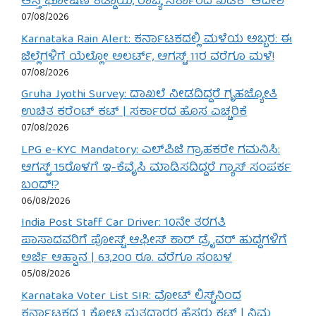
ಆಸ್ತಿ ಘೋಷಣೆ ಕಡ್ಡಾಯ, ರಾಜ್ಯ ಸರ್ಕಾರದ ಖಡಕ್ ಆದೇಶ
07/08/2026
Karnataka Rain Alert: ಕರ್ನಾಟಕದಲ್ಲಿ ಮಳೆಯ ಅಬ್ಬರ: ಈ
ಜಿಲ್ಲೆಗಳಿಗೆ ಯೆಲ್ಲೋ ಅಲರ್ಟ್, ಆಗಸ್ಟ್ 11ರ ವರೆಗೂ ಮಳೆ!
07/08/2026
Gruha Jyothi Survey: ದಾಖಲೆ ನೀಡದಿದ್ದರೆ ಗೃಹಜ್ಯೋತಿ
ಉಚಿತ ಕರೆಂಟ್ ಕಟ್ | ಸರ್ಕಾರದ ಹೊಸ ಎಚ್ಚರಿಕೆ
07/08/2026
LPG e-KYC Mandatory: ಎಲ್‌ಪಿಜಿ ಗ್ರಾಹಕರೇ ಗಮನಿಸಿ:
ಆಗಸ್ಟ್ 15ರೊಳಗೆ ಇ-ಕೆವೈಸಿ ಮಾಡಿಸದಿದ್ದರೆ ಗ್ಯಾಸ್ ಸಂಪರ್ಕ
ಬಂದ್!?
06/08/2026
India Post Staff Car Driver: 10ನೇ ತರಗತಿ
ಪಾಸಾದವರಿಗೆ ಪೋಸ್ಟ್ ಆಫೀಸ್ ಕಾರ್ ಡ್ರೈವರ್ ಹುದ್ದೆಗಳಿಗೆ
ಅರ್ಜಿ ಆಹ್ವಾನ | 63,200 ರೂ. ವರೆಗೂ ಸಂಬಳ
05/08/2026
Karnataka Voter List SIR: ವೋಟ್ ಲಿಸ್ಟ್‌ನಿಂದ
ಕರ್ನಾಟಕದ 1 ಕೋಟಿ ಮತದಾರರ ಹೆಸರು ಕಟ್ | ನಿಮ್ಮ