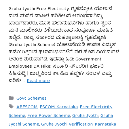
Gruha Jyothi Free Electricity: ಗೃಹಜ್ಯೋತಿ ಯೋಜನೆ
ಮನೆ-ಮನೆಗೆ ದಾಖಲೆ ಪರಿಶೀಲನೆ ಆರಂಭವಾಗಿದ್ದು,
ಬಾಡಿಗೆದಾರರು, ಹೊಸ ಫಲಾನುಭವಿಗಳು ಹಾಗೂ ಸ್ವಂತ
ಮನೆ ಮಾಲೀಕರು ತಿಳಿಯಬೇಕಾದ ಸಂಪೂರ್ಣ ಮಾಹಿತಿ
ಇಲ್ಲಿದೆ… ರಾಜ್ಯ ಸರ್ಕಾರದ ಮಹತ್ವಾಕಾಂಕ್ಷಿ ಗೃಹಜ್ಯೋತಿ
(Gruha Jyothi Scheme) ಯೋಜನೆಯಡಿ ಉಚಿತ ವಿದ್ಯುತ್
ಪಡೆಯುತ್ತಿರುವ ಫಲಾನುಭವಿಗಳಿಗೆ ಈಗ ಹೊಸ ನಿಯಮಗಳ
ಆತಂಕ ಶುರುವಾಗಿದೆ. ಇದನ್ನೂ ಓದಿ: Government
Employees DA Hike: ಸರ್ಕಾರಿ ನೌಕರರಿಗೆ ಭರ್ಜರಿ
ಸಿಹಿಸುದ್ದಿ | ಜುಲೈನಿಂದ 3% ಡಿಎ ಹೆಚ್ಚಳ? ಸಂಬಳ ಎಷ್ಟು
ಏರಿಕೆ? …
Read more
Categories
Govt Schemes
Tags
#BESCOM
,
ESCOM Karnataka
,
Free Electricity
Scheme
,
Free Power Scheme
,
Gruha Jyothi
,
Gruha
Jyothi Scheme
,
Gruha Jyothi Verification
,
Karnataka