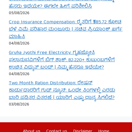
ಹೆಸರು ಇದೆಯೇ? ಈಗಲೇ ಹೀಗೆ ಪರಿಶೀಲಿಸಿ
05/08/2026
Crop Insurance Compensation: ರೈತರಿಗೆ ₹585.72 ಕೋಟಿ
ಬೆಳೆ ವಿಮೆ ಪರಿಹಾರ ಮಂಜೂರು | ಸಚಿವ ಪ್ರಿಯಾಂಕ್ ಖರ್ಗೆ
ಮಾಹಿತಿ
04/08/2026
Gruha Jyothi Free Electricity: ಗೃಹಜ್ಯೋತಿ
ಫಲಾನುಭವಿಗಳಿಗೆ ಬಿಗ್ ಶಾಕ್: 82,220+ ಕುಟುಂಬಗಳಿಗೆ
ಉಚಿತ ವಿದ್ಯುತ್ ಬಂದ್ | ನಿಮ್ಮ ಹೆಸರೂ ಇದೆಯೇ?
04/08/2026
Two Month Ration Distribution: ರೇಷನ್
ಕಾರ್ಡುದಾರರಿಗೆ ಗುಡ್ ನ್ಯೂಸ್: ಒಂದೇ ತಿಂಗಳಲ್ಲಿ ಎರಡು
ಬಾರಿ ಪಡಿತರ ವಿತರಣೆ | ಯಾರಿಗೆ ಎಷ್ಟು ಧಾನ್ಯ ಸಿಗಲಿದೆ?
03/08/2026
About us
Contact us
Disclaimer
Home