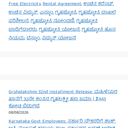
Free Electricity
,
Rental Agreement
,
ಉಚಿತ ಕರೆಂಟ್
,
ಉಚಿತ ವಿದ್ಯುತ್
,
ಎಸ್ಕಾಂ
,
ಗೃಹಜ್ಯೋತಿ
,
ಗೃಹಜ್ಯೋತಿ ದಾಖಲೆ
ಪರಿಶೀಲನೆ
,
ಗೃಹಜ್ಯೋತಿ ನೋಂದಣಿ
,
ಗೃಹಜ್ಯೋತಿ
ಬಾಡಿಗೆದಾರರು
,
ಗೃಹಜ್ಯೋತಿ ಯೋಜನೆ
,
ಗೃಹಜ್ಯೋತಿ ಹೊಸ
ನಿಯಮ
,
ಬೆಸ್ಕಾಂ
,
ವಿದ್ಯುತ್ ಯೋಜನೆ
Gruhalakshmi 32nd Installment Release: ಮಹಿಳೆಯರ
ಖಾತೆಗೆ 32ನೇ ಕಂತಿನ ಗೃಹಲಕ್ಷ್ಮೀ ಹಣ ಜಮಾ | ₹2,443
ಕೋಟಿ ಬಿಡುಗಡೆ
08/08/2026
Karnataka Govt Employees: ಸರ್ಕಾರಿ ನೌಕರರಿಗೆ ಶಾಕ್: