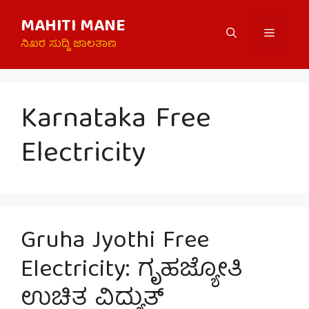
Skip
MAHITI MANE
to
Menu
content
ನಿಖರ ಸುದ್ದಿ ಜಾಲತಾಣ
Karnataka Free
Electricity
Gruha Jyothi Free
Electricity: ಗೃಹಜ್ಯೋತಿ
ಉಚಿತ ವಿದ್ಯುತ್