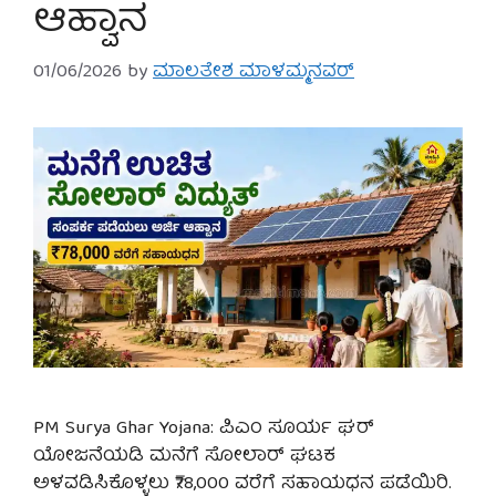
ಆಹ್ವಾನ
01/06/2026
by
ಮಾಲತೇಶ ಮಾಳಮ್ಮನವರ್
PM Surya Ghar Yojana: ಪಿಎಂ ಸೂರ್ಯ ಘರ್
ಯೋಜನೆಯಡಿ ಮನೆಗೆ ಸೋಲಾರ್ ಘಟಕ
ಅಳವಡಿಸಿಕೊಳ್ಳಲು ₹78,000 ವರೆಗೆ ಸಹಾಯಧನ ಪಡೆಯಿರಿ.