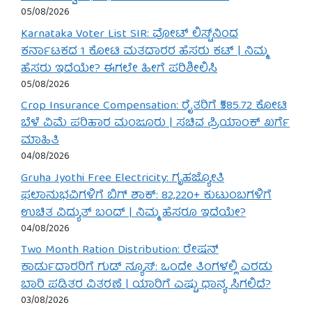
05/08/2026
Karnataka Voter List SIR: ವೋಟ್ ಲಿಸ್ಟ್‌ನಿಂದ
ಕರ್ನಾಟಕದ 1 ಕೋಟಿ ಮತದಾರರ ಹೆಸರು ಕಟ್ | ನಿಮ್ಮ
ಹೆಸರು ಇದೆಯೇ? ಈಗಲೇ ಹೀಗೆ ಪರಿಶೀಲಿಸಿ
05/08/2026
Crop Insurance Compensation: ರೈತರಿಗೆ ₹585.72 ಕೋಟಿ
ಬೆಳೆ ವಿಮೆ ಪರಿಹಾರ ಮಂಜೂರು | ಸಚಿವ ಪ್ರಿಯಾಂಕ್ ಖರ್ಗೆ
ಮಾಹಿತಿ
04/08/2026
Gruha Jyothi Free Electricity: ಗೃಹಜ್ಯೋತಿ
ಫಲಾನುಭವಿಗಳಿಗೆ ಬಿಗ್ ಶಾಕ್: 82,220+ ಕುಟುಂಬಗಳಿಗೆ
ಉಚಿತ ವಿದ್ಯುತ್ ಬಂದ್ | ನಿಮ್ಮ ಹೆಸರೂ ಇದೆಯೇ?
04/08/2026
Two Month Ration Distribution: ರೇಷನ್
ಕಾರ್ಡುದಾರರಿಗೆ ಗುಡ್ ನ್ಯೂಸ್: ಒಂದೇ ತಿಂಗಳಲ್ಲಿ ಎರಡು
ಬಾರಿ ಪಡಿತರ ವಿತರಣೆ | ಯಾರಿಗೆ ಎಷ್ಟು ಧಾನ್ಯ ಸಿಗಲಿದೆ?
03/08/2026