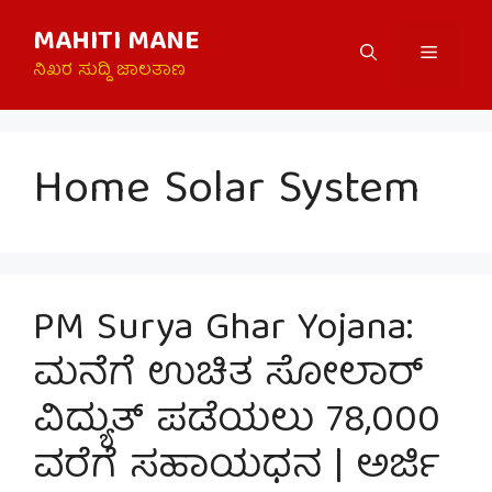
Skip
MAHITI MANE
to
Menu
content
ನಿಖರ ಸುದ್ದಿ ಜಾಲತಾಣ
Home Solar System
PM Surya Ghar Yojana:
ಮನೆಗೆ ಉಚಿತ ಸೋಲಾರ್
ವಿದ್ಯುತ್ ಪಡೆಯಲು 78,000
ವರೆಗೆ ಸಹಾಯಧನ | ಅರ್ಜಿ