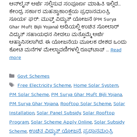
ಆನ್‌ಲೈನ್ ಅರ್ಜಿ ಸಲ್ಲಿಸುವ ಸಂಪೂರ್ಣ ಮಾಹಿತಿ ಇಲ್ಲಿದೆ…
ಕೇಂದ್ರ ಸರ್ಕಾರ ಮಹತ್ವಾಕಾಂಕ್ಷೆಯ ಪ್ರಧಾನಮಂತ್ರಿ
ಸೂರ್ಯ ಘರ್: ಮುಫ್ತ್ ವಿದ್ಯುತ್ ಯೋಜನೆ (PM Surya
Ghar Muft Bijli Yojana) ಅಡಿಯಲ್ಲಿ ಉಚಿತ ಸೋಲಾರ್
ವಿದ್ಯುತ್ ಸಹಾಯಧನ ನೀಡಲು ಮತ್ತೊಮ್ಮೆ ಅರ್ಜಿ
ಆಹ್ವಾನಿಸಲಾಗಿದೆ. ಈ ಯೋಜನೆಯ ಮೂಲಕ ದೇಶದ ಒಂದು
ಕೋಟಿ ಮನೆಗಳ ಮೇಲ್ಚಾವಣಿಗಳಲ್ಲಿ ರೂಫ್‌ಟಾಪ್ …
Read
more
Categories
Govt Schemes
Tags
Free Electricity Scheme
,
Home Solar System
,
PM Solar Scheme
,
PM Surya Ghar Muft Bijli Yojana
,
PM Surya Ghar Yojana
,
Rooftop Solar Scheme
,
Solar
Installation
,
Solar Panel Subsidy
,
Solar Rooftop
Program
,
Solar Scheme Apply Online
,
Solar Subsidy
Scheme
,
ಉಚಿತ ವಿದ್ಯುತ್ ಯೋಜನೆ
,
ಪ್ರಧಾನಮಂತ್ರಿ