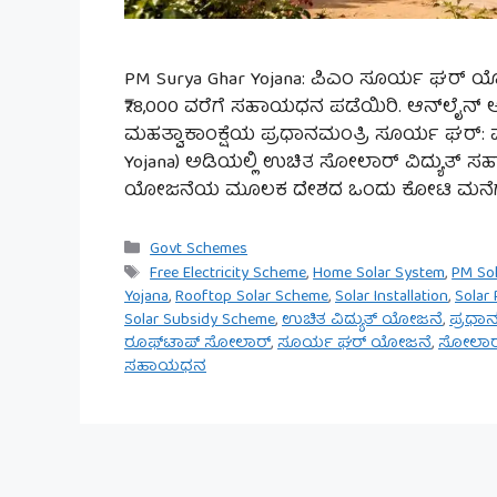
PM Surya Ghar Yojana: ಪಿಎಂ ಸೂರ್ಯ ಘರ್
₹78,000 ವರೆಗೆ ಸಹಾಯಧನ ಪಡೆಯಿರಿ. ಆನ್‌ಲೈನ್ ಅರ
ಮಹತ್ವಾಕಾಂಕ್ಷೆಯ ಪ್ರಧಾನಮಂತ್ರಿ ಸೂರ್ಯ ಘರ್: ಮುಫ
Yojana) ಅಡಿಯಲ್ಲಿ ಉಚಿತ ಸೋಲಾರ್ ವಿದ್ಯುತ್ ಸಹ
ಯೋಜನೆಯ ಮೂಲಕ ದೇಶದ ಒಂದು ಕೋಟಿ ಮನೆಗಳ ಮ
Categories
Govt Schemes
Tags
Free Electricity Scheme
,
Home Solar System
,
PM So
Yojana
,
Rooftop Solar Scheme
,
Solar Installation
,
Solar 
Solar Subsidy Scheme
,
ಉಚಿತ ವಿದ್ಯುತ್ ಯೋಜನೆ
,
ಪ್ರಧಾ
ರೂಫ್‌ಟಾಪ್ ಸೋಲಾರ್
,
ಸೂರ್ಯ ಘರ್ ಯೋಜನೆ
,
ಸೋಲಾರ್
ಸಹಾಯಧನ