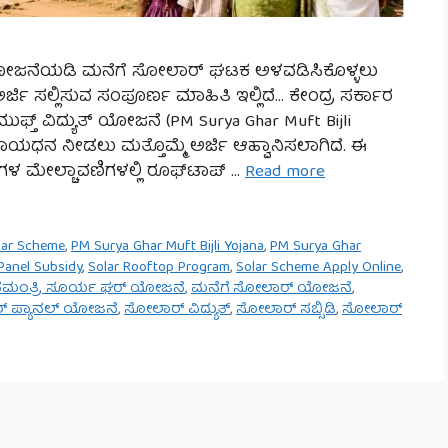
 ಯೋಜನೆಯಡಿ ಮನೆಗೆ ಸೋಲಾರ್ ಘಟಕ ಅಳವಡಿಸಿಕೊಳ್ಳಲು
್ಜಿ ಸಲ್ಲಿಸುವ ಸಂಪೂರ್ಣ ಮಾಹಿತಿ ಇಲ್ಲಿದೆ… ಕೇಂದ್ರ ಸರ್ಕಾರ
್ತ್ ವಿದ್ಯುತ್ ಯೋಜನೆ (PM Surya Ghar Muft Bijli
ಾಯಧನ ನೀಡಲು ಮತ್ತೊಮ್ಮೆ ಅರ್ಜಿ ಆಹ್ವಾನಿಸಲಾಗಿದೆ. ಈ
ೇಲ್ಚಾವಣಿಗಳಲ್ಲಿ ರೂಫ್‌ಟಾಪ್ …
Read more
lar Scheme
,
PM Surya Ghar Muft Bijli Yojana
,
PM Surya Ghar
Panel Subsidy
,
Solar Rooftop Program
,
Solar Scheme Apply Online
,
ನಮಂತ್ರಿ ಸೂರ್ಯ ಘರ್ ಯೋಜನೆ
,
ಮನೆಗೆ ಸೋಲಾರ್ ಯೋಜನೆ
,
 ಪ್ಯಾನಲ್ ಯೋಜನೆ
,
ಸೋಲಾರ್ ವಿದ್ಯುತ್
,
ಸೋಲಾರ್ ಸಬ್ಸಿಡಿ
,
ಸೋಲಾರ್