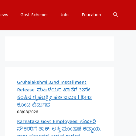
ews
Govt Schemes
Jobs
Education
Gruhalakshmi 32nd Installment
Release: ಮಹಿಳೆಯರ ಖಾತೆಗೆ 32ನೇ
ಕಂತಿನ ಗೃಹಲಕ್ಷ್ಮೀ ಹಣ ಜಮಾ | ₹2,443
ಕೋಟಿ ಬಿಡುಗಡೆ
08/08/2026
Karnataka Govt Employees: ಸರ್ಕಾರಿ
ನೌಕರರಿಗೆ ಶಾಕ್: ಆಸ್ತಿ ಘೋಷಣೆ ಕಡ್ಡಾಯ,