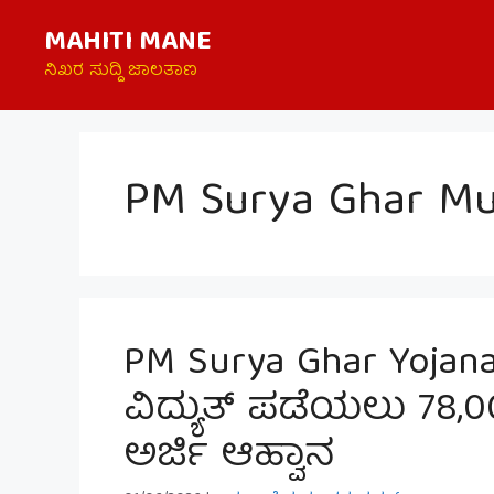
Skip
MAHITI MANE
to
content
ನಿಖರ ಸುದ್ದಿ ಜಾಲತಾಣ
PM Surya Ghar Muf
PM Surya Ghar Yoja
ವಿದ್ಯುತ್ ಪಡೆಯಲು 78
ಅರ್ಜಿ ಆಹ್ವಾನ