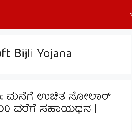
N
t Bijli Yojana
na: ಮನೆಗೆ ಉಚಿತ ಸೋಲಾರ್
,000 ವರೆಗೆ ಸಹಾಯಧನ |