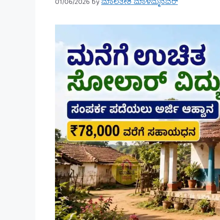
01/06/2026
by
ಮಾಲತೇಶ ಮಾಳಮ್ಮನವರ್