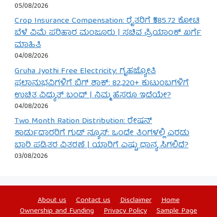
05/08/2026
Crop Insurance Compensation: ರೈತರಿಗೆ ₹585.72 ಕೋಟಿ
ಬೆಳೆ ವಿಮೆ ಪರಿಹಾರ ಮಂಜೂರು | ಸಚಿವ ಪ್ರಿಯಾಂಕ್ ಖರ್ಗೆ
ಮಾಹಿತಿ
04/08/2026
Gruha Jyothi Free Electricity: ಗೃಹಜ್ಯೋತಿ
ಫಲಾನುಭವಿಗಳಿಗೆ ಬಿಗ್ ಶಾಕ್: 82,220+ ಕುಟುಂಬಗಳಿಗೆ
ಉಚಿತ ವಿದ್ಯುತ್ ಬಂದ್ | ನಿಮ್ಮ ಹೆಸರೂ ಇದೆಯೇ?
04/08/2026
Two Month Ration Distribution: ರೇಷನ್
ಕಾರ್ಡುದಾರರಿಗೆ ಗುಡ್ ನ್ಯೂಸ್: ಒಂದೇ ತಿಂಗಳಲ್ಲಿ ಎರಡು
ಬಾರಿ ಪಡಿತರ ವಿತರಣೆ | ಯಾರಿಗೆ ಎಷ್ಟು ಧಾನ್ಯ ಸಿಗಲಿದೆ?
03/08/2026
About us
Contact us
Disclaimer
Home
Ownership and Funding
Privacy Policy
Sample Page