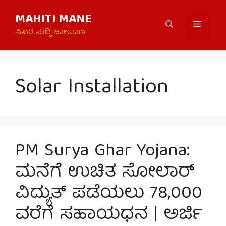
Skip
MAHITI MANE
to
Menu
content
ನಿಖರ ಸುದ್ದಿ ಜಾಲತಾಣ
Solar Installation
PM Surya Ghar Yojana:
ಮನೆಗೆ ಉಚಿತ ಸೋಲಾರ್
ವಿದ್ಯುತ್ ಪಡೆಯಲು 78,000
ವರೆಗೆ ಸಹಾಯಧನ | ಅರ್ಜಿ