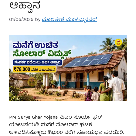
ಆಹ್ವಾನ
01/06/2026
by
ಮಾಲತೇಶ ಮಾಳಮ್ಮನವರ್
PM Surya Ghar Yojana: ಪಿಎಂ ಸೂರ್ಯ ಘರ್
ಯೋಜನೆಯಡಿ ಮನೆಗೆ ಸೋಲಾರ್ ಘಟಕ
ಅಳವಡಿಸಿಕೊಳ್ಳಲು ₹78,000 ವರೆಗೆ ಸಹಾಯಧನ ಪಡೆಯಿರಿ.