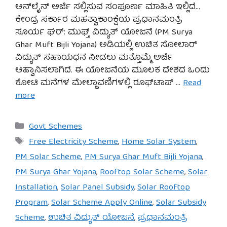
ಆನ್‌ಲೈನ್ ಅರ್ಜಿ ಸಲ್ಲಿಸುವ ಸಂಪೂರ್ಣ ಮಾಹಿತಿ ಇಲ್ಲಿದೆ…
ಕೇಂದ್ರ ಸರ್ಕಾರ ಮಹತ್ವಾಕಾಂಕ್ಷೆಯ ಪ್ರಧಾನಮಂತ್ರಿ
ಸೂರ್ಯ ಘರ್: ಮುಫ್ತ್ ವಿದ್ಯುತ್ ಯೋಜನೆ (PM Surya
Ghar Muft Bijli Yojana) ಅಡಿಯಲ್ಲಿ ಉಚಿತ ಸೋಲಾರ್
ವಿದ್ಯುತ್ ಸಹಾಯಧನ ನೀಡಲು ಮತ್ತೊಮ್ಮೆ ಅರ್ಜಿ
ಆಹ್ವಾನಿಸಲಾಗಿದೆ. ಈ ಯೋಜನೆಯ ಮೂಲಕ ದೇಶದ ಒಂದು
ಕೋಟಿ ಮನೆಗಳ ಮೇಲ್ಚಾವಣಿಗಳಲ್ಲಿ ರೂಫ್‌ಟಾಪ್ …
Read
more
Categories
Govt Schemes
Tags
Free Electricity Scheme
,
Home Solar System
,
PM Solar Scheme
,
PM Surya Ghar Muft Bijli Yojana
,
PM Surya Ghar Yojana
,
Rooftop Solar Scheme
,
Solar
Installation
,
Solar Panel Subsidy
,
Solar Rooftop
Program
,
Solar Scheme Apply Online
,
Solar Subsidy
Scheme
,
ಉಚಿತ ವಿದ್ಯುತ್ ಯೋಜನೆ
,
ಪ್ರಧಾನಮಂತ್ರಿ