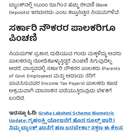
ಬ್ಯಾಂಕ್‌ನಲ್ಲಿ 10,000 ರೂ.ಗಿಂತ ಹೆಚ್ಚು ಠೇವಣಿ (Bank
Deposits) ಇರಬಾರದು ಎಂಬ ಕಟ್ಟುನಿಟ್ಟಿನ ನಿಯಮಗಳಿವೆ.
ಸರ್ಕಾರಿ ನೌಕರರ ಪಾಲಕರಿಗೂ
ಪಿಂಚಣಿ
ನಿಯಮಗಳ ಪ್ರಕಾರ, ದುಡಿಯುವ ಗಂಡು ಮಕ್ಕಳಿದ್ದು ಅವರು
ಪಾಲಕರನ್ನು ನೋಡಿಕೊಳ್ಳುತ್ತಿದ್ದರೆ ಪಿಂಚಣಿ ಸಿಗುವುದಿಲ್ಲ.
ಆದರೆ, ವಾಸ್ತವದಲ್ಲಿ ಸರ್ಕಾರಿ ನೌಕರರ ಪಾಲಕರು (Parents
of Govt Employees) ಮತ್ತು ಆದಾಯ ತೆರಿಗೆ
ಪಾವತಿಸುವವರ (Income Tax Payers) ಪಾಲಕರು ಕೂಡ
ಅಕ್ರಮವಾಗಿ ಮಾಸಾಶನ ಪಡೆಯುತ್ತಿರುವುದು ಬೆಳಕಿಗೆ
ಬಂದಿದೆ.
ಇದನ್ನೂ ಓದಿ:
Gruha Lakshmi Scheme Biometric
Update: ಗೃಹಲಕ್ಷ್ಮಿ ಯೋಜನೆಗೆ ಹೊಸ ರೂಲ್ಸ್ ಜಾರಿ |
ನಿಮ್ಮ ಬ್ಯಾಂಕ್ ಖಾತೆಗೆ ಹಣ ಬರಬೇಕಾ? ತಕ್ಷಣ ಈ ಕೆಲಸ