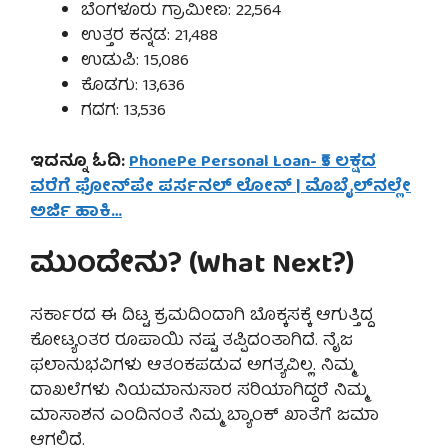
ಬೆಂಗಳೂರು ಗ್ರಾಮೀಣ: 22,564
ಉತ್ತರ ಕನ್ನಡ: 21,488
ಉಡುಪಿ: 15,086
ಕೊಡಗು: 13,636
ಗದಗ: 13,536
ಇದನ್ನೂ ಓದಿ:
PhonePe Personal Loan- ₹5 ಲಕ್ಷದ
ವರೆಗೆ ಫೋನ್‌ಪೇ ಪರ್ಸನಲ್ ಲೋನ್ | ಮೊಬೈಲ್‌ನಲ್ಲೇ
ಅರ್ಜಿ ಹಾಕಿ…
ಮುಂದೇನು? (What Next?)
ಸರ್ಕಾರದ ಈ ದಿಟ್ಟ ಕ್ರಮದಿಂದಾಗಿ ಬೊಕ್ಕಸಕ್ಕೆ ಆಗುತ್ತಿದ್ದ
ಕೋಟ್ಯಂತರ ರೂಪಾಯಿ ನಷ್ಟ ತಪ್ಪಿದಂತಾಗಿದೆ. ನೈಜ
ಫಲಾನುಭವಿಗಳು ಆತಂಕಪಡುವ ಅಗತ್ಯವಿಲ್ಲ. ನಿಮ್ಮ
ದಾಖಲೆಗಳು ನಿಯಮಾನುಸಾರ ಸರಿಯಾಗಿದ್ದರೆ ನಿಮ್ಮ
ಮಾಸಾಶನ ಎಂದಿನಂತೆ ನಿಮ್ಮ ಬ್ಯಾಂಕ್ ಖಾತೆಗೆ ಜಮಾ
ಆಗಲಿದೆ.