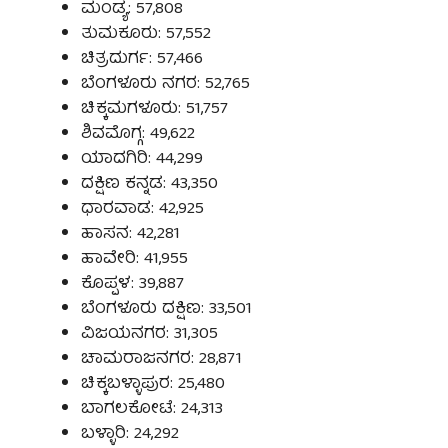
ಮಂಡ್ಯ: 57,808
ತುಮಕೂರು: 57,552
ಚಿತ್ರದುರ್ಗ: 57,466
ಬೆಂಗಳೂರು ನಗರ: 52,765
ಚಿಕ್ಕಮಗಳೂರು: 51,757
ಶಿವಮೊಗ್ಗ: 49,622
ಯಾದಗಿರಿ: 44,299
ದಕ್ಷಿಣ ಕನ್ನಡ: 43,350
ಧಾರವಾಡ: 42,925
ಹಾಸನ: 42,281
ಹಾವೇರಿ: 41,955
ಕೊಪ್ಪಳ: 39,887
ಬೆಂಗಳೂರು ದಕ್ಷಿಣ: 33,501
ವಿಜಯನಗರ: 31,305
ಚಾಮರಾಜನಗರ: 28,871
ಚಿಕ್ಕಬಳ್ಳಾಪುರ: 25,480
ಬಾಗಲಕೋಟೆ: 24,313
ಬಳ್ಳಾರಿ: 24,292