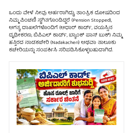
ಒಂದು ವೇಳೆ ನೀವು ಅರ್ಹರಾಗಿದ್ದು, ತಾಂತ್ರಿಕ ದೋಷದಿಂದ
ನಿಮ್ಮ ಪಿಂಚಣಿ ಸ್ಥಗಿತಗೊಂಡಿದ್ದರೆ (Pension Stopped),
ಅಗತ್ಯ ದಾಖಲೆಗಳೊಂದಿಗೆ (ಆಧಾರ್ ಕಾರ್ಡ್, ವಯಸ್ಸಿನ
ದೃಢೀಕರಣ, ಬಿಪಿಎಲ್ ಕಾರ್ಡ್, ಬ್ಯಾಂಕ್ ಪಾಸ್ ಬುಕ್) ನಿಮ್ಮ
ಹತ್ತಿರದ ನಾಡಕಚೇರಿ (Nadakacheri) ಅಥವಾ ತಾಲೂಕು
ಕಚೇರಿಯನ್ನು ಸಂಪರ್ಕಿಸಿ ಸರಿಪಡಿಸಿಕೊಳ್ಳಬಹುದಾಗಿದೆ.