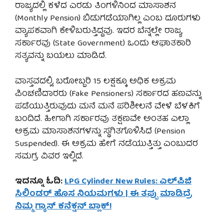
ರಾಜ್ಯದಲ್ಲಿ ಕಳೆದ ಎರಡು ತಿಂಗಳಿನಿಂದ ಮಾಸಾಶನ
(Monthly Pension) ಬಿಡುಗಡೆಯಾಗಿಲ್ಲ ಎಂಬ ದೂರುಗಳು
ವ್ಯಾಪಕವಾಗಿ ಕೇಳಿಬರುತ್ತಿದ್ದವು. ಇದರ ಬೆನ್ನಲ್ಲೇ ರಾಜ್ಯ
ಸರ್ಕಾರವು (State Government) ಒಂದು ಆಘಾತಕಾರಿ
ಸತ್ಯವನ್ನು ಬಯಲು ಮಾಡಿದೆ.
ವಾಸ್ತವದಲ್ಲಿ, ಬರೋಬ್ಬರಿ 15 ಲಕ್ಷಕ್ಕೂ ಅಧಿಕ ಅಕ್ರಮ
ಪಿಂಚಣಿದಾರರು (Fake Pensioners) ಸರ್ಕಾರದ ಹಣವನ್ನು
ಪಡೆಯುತ್ತಿರುವುದು ಮನೆ ಮನೆ ಪರಿಶೀಲನೆ ವೇಳೆ ಬೆಳಕಿಗೆ
ಬಂದಿದೆ. ಹೀಗಾಗಿ ಸರ್ಕಾರವು ತಕ್ಷಣವೇ ಅಂತಹ ಎಲ್ಲಾ
ಅಕ್ರಮ ಮಾಸಾಶನಗಳನ್ನು ಸ್ಥಗಿತಗೊಳಿಸಿದೆ (Pension
Suspended). ಈ ಅಕ್ರಮ ಹೇಗೆ ನಡೆಯುತ್ತಿತ್ತು ಎಂಬುದರ
ಸಮಗ್ರ ವಿವರ ಇಲ್ಲಿದೆ.
ಇದನ್ನೂ ಓದಿ:
LPG Cylinder New Rules: ಎಲ್‌ಪಿಜಿ
ಸಿಲಿಂಡರ್ ಹೊಸ ನಿಯಮಗಳು | ಈ ತಪ್ಪು ಮಾಡಿದ್ರೆ
ನಿಮ್ಮ ಗ್ಯಾಸ್ ಕನೆಕ್ಷನ್ ಬ್ಲಾಕ್!