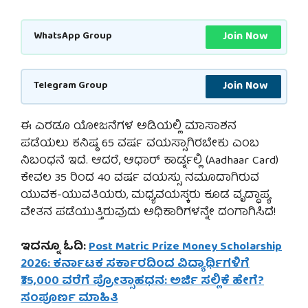
Join Now
WhatsApp Group
Join Now
Telegram Group
ಈ ಎರಡೂ ಯೋಜನೆಗಳ ಅಡಿಯಲ್ಲಿ ಮಾಸಾಶನ
ಪಡೆಯಲು ಕನಿಷ್ಠ 65 ವರ್ಷ ವಯಸ್ಸಾಗಿರಬೇಕು ಎಂಬ
ನಿಬಂಧನೆ ಇದೆ. ಆದರೆ, ಆಧಾರ್ ಕಾರ್ಡ್ನಲ್ಲಿ (Aadhaar Card)
ಕೇವಲ 35 ರಿಂದ 40 ವರ್ಷ ವಯಸ್ಸು ನಮೂದಾಗಿರುವ
ಯುವಕ-ಯುವತಿಯರು, ಮಧ್ಯವಯಸ್ಕರು ಕೂಡ ವೃದ್ಧಾಪ್ಯ
ವೇತನ ಪಡೆಯುತ್ತಿರುವುದು ಅಧಿಕಾರಿಗಳನ್ನೇ ದಂಗಾಗಿಸಿದೆ!
ಇದನ್ನೂ ಓದಿ:
Post Matric Prize Money Scholarship
2026: ಕರ್ನಾಟಕ ಸರ್ಕಾರದಿಂದ ವಿದ್ಯಾರ್ಥಿಗಳಿಗೆ
₹35,000 ವರೆಗೆ ಪ್ರೋತ್ಸಾಹಧನ: ಅರ್ಜಿ ಸಲ್ಲಿಕೆ ಹೇಗೆ?
ಸಂಪೂರ್ಣ ಮಾಹಿತಿ