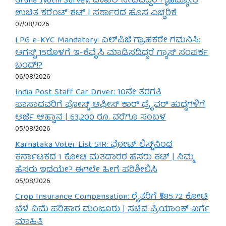
Gruha Jyothi Survey: ದಾಖಲೆ ನೀಡದಿದ್ದರೆ ಗೃಹಜ್ಯೋತಿ
ಉಚಿತ ಕರೆಂಟ್ ಕಟ್ | ಸರ್ಕಾರದ ಹೊಸ ಎಚ್ಚರಿಕೆ
07/08/2026
LPG e-KYC Mandatory: ಎಲ್‌ಪಿಜಿ ಗ್ರಾಹಕರೇ ಗಮನಿಸಿ:
ಆಗಸ್ಟ್ 15ರೊಳಗೆ ಇ-ಕೆವೈಸಿ ಮಾಡಿಸದಿದ್ದರೆ ಗ್ಯಾಸ್ ಸಂಪರ್ಕ
ಬಂದ್!?
06/08/2026
India Post Staff Car Driver: 10ನೇ ತರಗತಿ
ಪಾಸಾದವರಿಗೆ ಪೋಸ್ಟ್ ಆಫೀಸ್ ಕಾರ್ ಡ್ರೈವರ್ ಹುದ್ದೆಗಳಿಗೆ
ಅರ್ಜಿ ಆಹ್ವಾನ | 63,200 ರೂ. ವರೆಗೂ ಸಂಬಳ
05/08/2026
Karnataka Voter List SIR: ವೋಟ್ ಲಿಸ್ಟ್‌ನಿಂದ
ಕರ್ನಾಟಕದ 1 ಕೋಟಿ ಮತದಾರರ ಹೆಸರು ಕಟ್ | ನಿಮ್ಮ
ಹೆಸರು ಇದೆಯೇ? ಈಗಲೇ ಹೀಗೆ ಪರಿಶೀಲಿಸಿ
05/08/2026
Crop Insurance Compensation: ರೈತರಿಗೆ ₹585.72 ಕೋಟಿ
ಬೆಳೆ ವಿಮೆ ಪರಿಹಾರ ಮಂಜೂರು | ಸಚಿವ ಪ್ರಿಯಾಂಕ್ ಖರ್ಗೆ
ಮಾಹಿತಿ