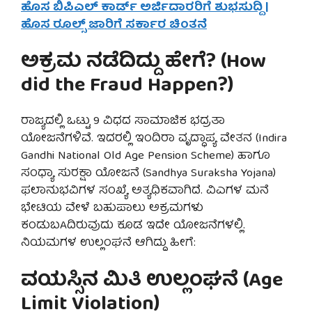
ಹೊಸ ಬಿಪಿಎಲ್ ಕಾರ್ಡ್ ಅರ್ಜಿದಾರರಿಗೆ ಶುಭಸುದ್ದಿ |
ಹೊಸ ರೂಲ್ಸ್ ಜಾರಿಗೆ ಸರ್ಕಾರ ಚಿಂತನೆ
ಅಕ್ರಮ ನಡೆದಿದ್ದು ಹೇಗೆ? (How
did the Fraud Happen?)
ರಾಜ್ಯದಲ್ಲಿ ಒಟ್ಟು 9 ವಿಧದ ಸಾಮಾಜಿಕ ಭದ್ರತಾ
ಯೋಜನೆಗಳಿವೆ. ಇದರಲ್ಲಿ ಇಂದಿರಾ ವೃದ್ಧಾಪ್ಯ ವೇತನ (Indira
Gandhi National Old Age Pension Scheme) ಹಾಗೂ
ಸಂಧ್ಯಾ ಸುರಕ್ಷಾ ಯೋಜನೆ (Sandhya Suraksha Yojana)
ಫಲಾನುಭವಿಗಳ ಸಂಖ್ಯೆ ಅತ್ಯಧಿಕವಾಗಿದೆ. ವಿಎಗಳ ಮನೆ
ಭೇಟಿಯ ವೇಳೆ ಬಹುಪಾಲು ಅಕ್ರಮಗಳು
ಕಂಡುಬAದಿರುವುದು ಕೂಡ ಇದೇ ಯೋಜನೆಗಳಲ್ಲಿ.
ನಿಯಮಗಳ ಉಲ್ಲಂಘನೆ ಆಗಿದ್ದು ಹೀಗೆ:
ವಯಸ್ಸಿನ ಮಿತಿ ಉಲ್ಲಂಘನೆ (Age
Limit Violation)