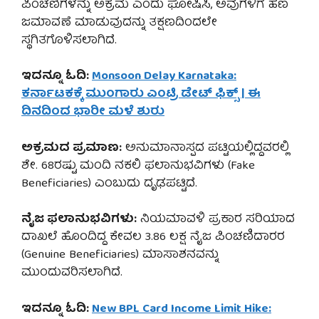
ಪಿಂಚಣಿಗಳನ್ನು ಅಕ್ರಮ ಎಂದು ಘೋಷಿಸಿ, ಅವುಗಳಿಗೆ ಹಣ
ಜಮಾವಣೆ ಮಾಡುವುದನ್ನು ತಕ್ಷಣದಿಂದಲೇ
ಸ್ಥಗಿತಗೊಳಿಸಲಾಗಿದೆ.
ಇದನ್ನೂ ಓದಿ:
Monsoon Delay Karnataka:
ಕರ್ನಾಟಕಕ್ಕೆ ಮುಂಗಾರು ಎಂಟ್ರಿ ಡೇಟ್ ಫಿಕ್ಸ್ | ಈ
ದಿನದಿಂದ ಭಾರೀ ಮಳೆ ಶುರು
ಅಕ್ರಮದ ಪ್ರಮಾಣ:
ಅನುಮಾನಾಸ್ಪದ ಪಟ್ಟಿಯಲ್ಲಿದ್ದವರಲ್ಲಿ
ಶೇ. 68ರಷ್ಟು ಮಂದಿ ನಕಲಿ ಫಲಾನುಭವಿಗಳು (Fake
Beneficiaries) ಎಂಬುದು ದೃಢಪಟ್ಟಿದೆ.
ನೈಜ ಫಲಾನುಭವಿಗಳು:
ನಿಯಮಾವಳಿ ಪ್ರಕಾರ ಸರಿಯಾದ
ದಾಖಲೆ ಹೊಂದಿದ್ದ ಕೇವಲ 3.86 ಲಕ್ಷ ನೈಜ ಪಿಂಚಣಿದಾರರ
(Genuine Beneficiaries) ಮಾಸಾಶನವನ್ನು
ಮುಂದುವರಿಸಲಾಗಿದೆ.
ಇದನ್ನೂ ಓದಿ:
New BPL Card Income Limit Hike: