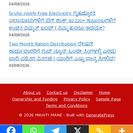
04/08/2026
Gruha Jyothi Free Electricity: ಗೃಹಜ್ಯೋತಿ
ಫಲಾನುಭವಿಗಳಿಗೆ ಬಿಗ್ ಶಾಕ್: 82,220+ ಕುಟುಂಬಗಳಿಗೆ
ಉಚಿತ ವಿದ್ಯುತ್ ಬಂದ್ | ನಿಮ್ಮ ಹೆಸರೂ ಇದೆಯೇ?
04/08/2026
Two Month Ration Distribution: ರೇಷನ್
ಕಾರ್ಡುದಾರರಿಗೆ ಗುಡ್ ನ್ಯೂಸ್: ಒಂದೇ ತಿಂಗಳಲ್ಲಿ ಎರಡು
ಬಾರಿ ಪಡಿತರ ವಿತರಣೆ | ಯಾರಿಗೆ ಎಷ್ಟು ಧಾನ್ಯ ಸಿಗಲಿದೆ?
03/08/2026
About us
Contact us
Disclaimer
Home
Ownership and Funding
Privacy Policy
Sample Page
Terms and Conditions
© 2026 MAHITI MANE
• Built with
GeneratePress