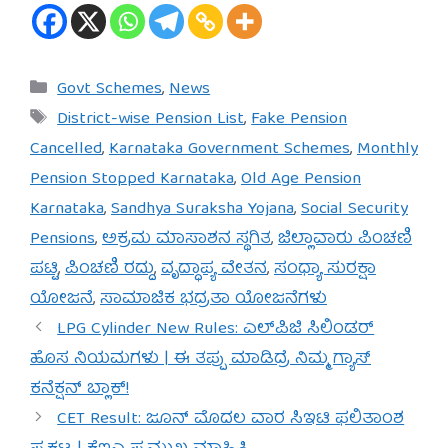
Categories
Govt Schemes
,
News
Tags
District-wise Pension List
,
Fake Pension
Cancelled
,
Karnataka Government Schemes
,
Monthly
Pension Stopped Karnataka
,
Old Age Pension
Karnataka
,
Sandhya Suraksha Yojana
,
Social Security
Pensions
,
ಅಕ್ರಮ ಮಾಸಾಶನ ಸ್ಥಗಿತ
,
ಜಿಲ್ಲಾವಾರು ಪಿಂಚಣಿ
ಪಟ್ಟಿ
,
ಪಿಂಚಣಿ ರದ್ದು
,
ವೃದ್ಧಾಪ್ಯ ವೇತನ
,
ಸಂಧ್ಯಾ ಸುರಕ್ಷಾ
ಯೋಜನೆ
,
ಸಾಮಾಜಿಕ ಭದ್ರತಾ ಯೋಜನೆಗಳು
LPG Cylinder New Rules: ಎಲ್‌ಪಿಜಿ ಸಿಲಿಂಡರ್
ಹೊಸ ನಿಯಮಗಳು | ಈ ತಪ್ಪು ಮಾಡಿದ್ರೆ ನಿಮ್ಮ ಗ್ಯಾಸ್
ಕನೆಕ್ಷನ್ ಬ್ಲಾಕ್!
CET Result: ಜೂನ್ ಮೊದಲ ವಾರ ಸಿಇಟಿ ಫಲಿತಾಂಶ