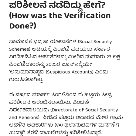
ಪರಿಶೀಲನೆ ನಡೆದಿದ್ದು ಹೇಗೆ?
(How was the Verification
Done?)
ಸಾಮಾಜಿಕ ಭದ್ರತಾ ಯೋಜನೆಗಳ (Social Security
Schemes) ಅಡಿಯಲ್ಲಿ ಪಿಂಚಣಿ ಪಡೆಯಲು ಸರ್ಕಾರ
ನಿಗದಿಪಡಿಸಿದ ಅರ್ಹತೆಗಳನ್ನು ಮೀರಿದ ಸುಮಾರು 23 ಲಕ್ಷ
ಪಿಂಚಣಿದಾರರನ್ನು 2025ರ ಜೂನ್‌ನಲ್ಲಿಯೇ
‘ಅನುಮಾನಾಸ್ಪದ’ (Suspicious Accounts) ಎಂದು
ಗುರುತಿಸಲಾಗಿತ್ತು.
ಈ ವರ್ಷದ ಮಾರ್ಚ್ ತಿಂಗಳಿನಿಂದ ಈ ಪಟ್ಟಿಯ ತೀವ್ರ
ಪರಿಶೀಲನೆ ಆರಂಭಿಸಲಾಯಿತು. ಪಿಂಚಣಿ
ನಿರ್ದೇಶನಾಲಯವು (Directorate of Social Security
and Pensions) ನೀಡಿದ ಪಟ್ಟಿಯ ಆಧಾರದ ಮೇಲೆ ಗ್ರಾಮ
ಆಡಳಿತ ಅಧಿಕಾರಿಗಳು (VA) ಫಲಾನುಭವಿಗಳ ಮನೆಗಳಿಗೆ
ಖುದ್ದಾಗಿ ತೆರಳಿ ದಾಖಲೆಗಳನ್ನು ಪರಿಶೀಲಿಸಿದ್ದಾರೆ.