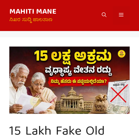
Skip
MAHITI MANE
to
Menu
content
ನಿಖರ ಸುದ್ದಿ ಜಾಲತಾಣ
15 Lakh Fake Old