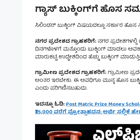
ಗ್ಯಾಸ್ ಬುಕ್ಕಿಂಗ್‌ಗೆ ಹೊಸ
ಸಿಲಿಂಡರ್ ಬುಕ್ಕಿಂಗ್ ವಿಷಯದಲ್ಲೂ ಸರ್ಕಾರ ಹೊಸ ನಿಯ
ನಗರ ಪ್ರದೇಶದ ಗ್ರಾಹಕರಿಗೆ:
ನಗರ ಪ್ರದೇಶಗಳಲ್ಲಿ
ದಿನಗಳೊಳಗೆ ಮತ್ತೊಂದು ಬುಕ್ಕಿಂಗ್ ಮಾಡಲು ಅವಕಾ
ಮಾರುಕಟ್ಟೆ ಉದ್ದೇಶದಿಂದ ಹೆಚ್ಚು ಬುಕ್ಕಿಂಗ್ ಮಾಡುತ್
ಗ್ರಾಮೀಣ ಪ್ರದೇಶದ ಗ್ರಾಹಕರಿಗೆ:
ಗ್ರಾಮೀಣ ಪ್ರದೇ
ಅಂತರ ಇರಬೇಕು. ಈ ಅವಧಿಗೂ ಮುನ್ನ ಹೊಸ ಬುಕ್ಕ
ಎಂದು ಪರಿಗಣಿಸಬಹುದು.
ಇದನ್ನೂ ಓದಿ:
Post Matric Prize Money Schol
₹35,000 ವರೆಗೆ ಪ್ರೋತ್ಸಾಹಧನ: ಅರ್ಜಿ ಸಲ್ಲಿಕೆ