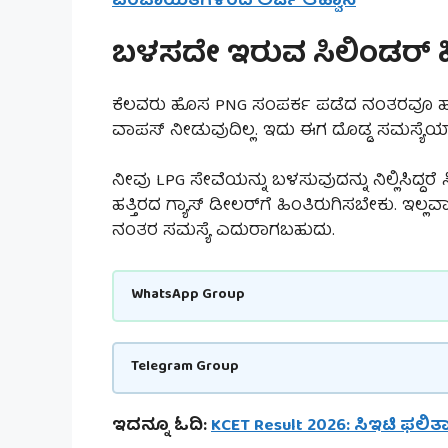
ಪಂಚಾಯತಿಗಳಿಂದ ಅರ್ಜಿ ಆಹ್ವಾನ
ಬಳಸದೇ ಇರುವ ಸಿಲಿಂಡರ್ ಹಿಂ
ಕೆಲವರು ಹೊಸ PNG ಸಂಪರ್ಕ ಪಡೆದ ನಂತರವೂ ಹಳೆಯ 
ವಾಪಸ್ ನೀಡುವುದಿಲ್ಲ. ಇದು ಈಗ ದೊಡ್ಡ ಸಮಸ್ಯೆಯಾಗ
ನೀವು LPG ಸೇವೆಯನ್ನು ಬಳಸುವುದನ್ನು ನಿಲ್ಲಿಸಿದ್ದ
ಹತ್ತಿರದ ಗ್ಯಾಸ್ ಡೀಲರ್‌ಗೆ ಹಿಂತಿರುಗಿಸಬೇಕು. ಇಲ್
ನಂತರ ಸಮಸ್ಯೆ ಎದುರಾಗಬಹುದು.
WhatsApp Group
Telegram Group
ಇದನ್ನೂ ಓದಿ:
KCET Result 2026: ಸಿಇಟಿ ಫಲಿತ