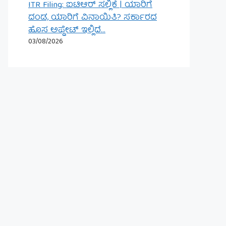
ITR Filing: ಐಟಿಆರ್ ಸಲ್ಲಿಕೆ | ಯಾರಿಗೆ
ದಂಡ, ಯಾರಿಗೆ ವಿನಾಯಿತಿ? ಸರ್ಕಾರದ
ಹೊಸ ಅಪ್ಡೇಟ್ ಇಲ್ಲಿದೆ…
03/08/2026