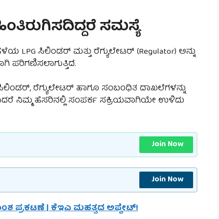
ತಿರುಗಿಸದಿದ್ದರೆ ಸಮಸ್ಯೆ
LPG ಸಿಲಿಂಡರ್ ಮತ್ತು ರೆಗ್ಯುಲೇಟರ್ (Regulator) ಅನ್ನು
ಿ ಪರಿಗಣಿಸಲಾಗುತ್ತಿದೆ.
ರೆ ಸಿಲಿಂಡರ್, ರೆಗ್ಯುಲೇಟರ್ ಹಾಗೂ ಸಂಬಂಧಿತ ದಾಖಲೆಗಳನ್ನು
ಲವಾದರೆ ನಿಮ್ಮ ಹೆಸರಿನಲ್ಲಿ ಸಂಪರ್ಕ ಸಕ್ರಿಯವಾಗಿಯೇ ಉಳಿದು
Join Now
Join Now
ಾಂಶ ಪ್ರಕಟಣೆ | ಕೆಇಎ ಮಹತ್ವದ ಅಪ್ಡೇಟ್!