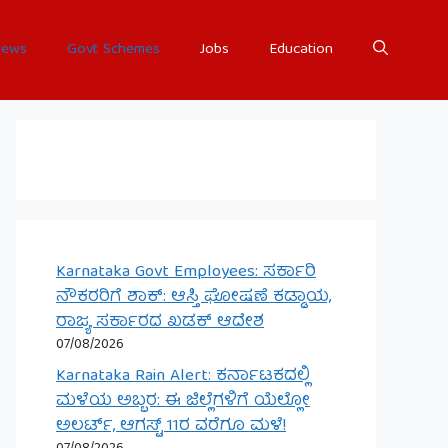
ews
Govt Schemes
Jobs
Education
Karnataka Govt Employees: ಸರ್ಕಾರಿ
ನೌಕರರಿಗೆ ಶಾಕ್: ಆಸ್ತಿ ಘೋಷಣೆ ಕಡ್ಡಾಯ,
ರಾಜ್ಯ ಸರ್ಕಾರದ ಖಡಕ್ ಆದೇಶ
07/08/2026
Karnataka Rain Alert: ಕರ್ನಾಟಕದಲ್ಲಿ
ಮಳೆಯ ಅಬ್ಬರ: ಈ ಜಿಲ್ಲೆಗಳಿಗೆ ಯೆಲ್ಲೋ
ಅಲರ್ಟ್, ಆಗಸ್ಟ್ 11ರ ವರೆಗೂ ಮಳೆ!