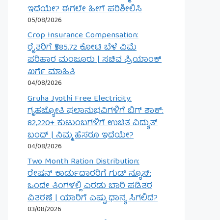
ಇದೆಯೇ? ಈಗಲೇ ಹೀಗೆ ಪರಿಶೀಲಿಸಿ
05/08/2026
Crop Insurance Compensation:
ರೈತರಿಗೆ ₹585.72 ಕೋಟಿ ಬೆಳೆ ವಿಮೆ
ಪರಿಹಾರ ಮಂಜೂರು | ಸಚಿವ ಪ್ರಿಯಾಂಕ್
ಖರ್ಗೆ ಮಾಹಿತಿ
04/08/2026
Gruha Jyothi Free Electricity:
ಗೃಹಜ್ಯೋತಿ ಫಲಾನುಭವಿಗಳಿಗೆ ಬಿಗ್ ಶಾಕ್:
82,220+ ಕುಟುಂಬಗಳಿಗೆ ಉಚಿತ ವಿದ್ಯುತ್
ಬಂದ್ | ನಿಮ್ಮ ಹೆಸರೂ ಇದೆಯೇ?
04/08/2026
Two Month Ration Distribution:
ರೇಷನ್ ಕಾರ್ಡುದಾರರಿಗೆ ಗುಡ್ ನ್ಯೂಸ್:
ಒಂದೇ ತಿಂಗಳಲ್ಲಿ ಎರಡು ಬಾರಿ ಪಡಿತರ
ವಿತರಣೆ | ಯಾರಿಗೆ ಎಷ್ಟು ಧಾನ್ಯ ಸಿಗಲಿದೆ?
03/08/2026