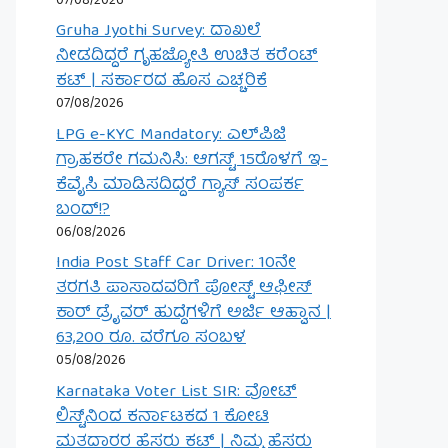
07/08/2026
Gruha Jyothi Survey: ದಾಖಲೆ
ನೀಡದಿದ್ದರೆ ಗೃಹಜ್ಯೋತಿ ಉಚಿತ ಕರೆಂಟ್
ಕಟ್ | ಸರ್ಕಾರದ ಹೊಸ ಎಚ್ಚರಿಕೆ
07/08/2026
LPG e-KYC Mandatory: ಎಲ್‌ಪಿಜಿ
ಗ್ರಾಹಕರೇ ಗಮನಿಸಿ: ಆಗಸ್ಟ್ 15ರೊಳಗೆ ಇ-
ಕೆವೈಸಿ ಮಾಡಿಸದಿದ್ದರೆ ಗ್ಯಾಸ್ ಸಂಪರ್ಕ
ಬಂದ್!?
06/08/2026
India Post Staff Car Driver: 10ನೇ
ತರಗತಿ ಪಾಸಾದವರಿಗೆ ಪೋಸ್ಟ್ ಆಫೀಸ್
ಕಾರ್ ಡ್ರೈವರ್ ಹುದ್ದೆಗಳಿಗೆ ಅರ್ಜಿ ಆಹ್ವಾನ |
63,200 ರೂ. ವರೆಗೂ ಸಂಬಳ
05/08/2026
Karnataka Voter List SIR: ವೋಟ್
ಲಿಸ್ಟ್‌ನಿಂದ ಕರ್ನಾಟಕದ 1 ಕೋಟಿ
ಮತದಾರರ ಹೆಸರು ಕಟ್ | ನಿಮ್ಮ ಹೆಸರು