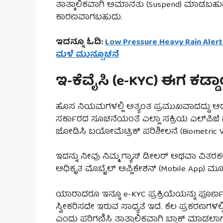
ತಾತ್ಕಾಲಿಕವಾಗಿ ಅಮಾನತು (Suspend) ಮಾಡಬಹುದು
ಕಾರಣವಾಗಬಹುದು.
ಇದನ್ನೂ ಓದಿ:
Low Pressure Heavy Rain Ale
ಮಳೆ ಮುನ್ಸೂಚನೆ
ಇ-ಕೆವೈಸಿ (e-KYC) ಈಗ ಕಡ್
ಹೊಸ ನಿಯಮಗಳಲ್ಲಿ ಅತ್ಯಂತ ಪ್ರಮುಖವಾದದ್ದು ಆಧಾ
ಸರ್ಕಾರದ ಸೂಚನೆಯಂತೆ ಎಲ್ಲಾ ಸಕ್ರಿಯ ಎಲ್‌ಪಿಜಿ ಗ್ರ
ಜೋಡಿಸಿ ಬಯೋಮೆಟ್ರಿಕ್ ಪರಿಶೀಲನೆ (Biometric V
ಇದನ್ನು ನೀವು ನಿಮ್ಮ ಗ್ಯಾಸ್ ಡೀಲರ್ ಅಥವಾ ವಿ
ಅಧಿಕೃತ ಮೊಬೈಲ್ ಅಪ್ಲಿಕೇಶನ್ (Mobile App) 
ಯಾರಾದರೂ ಇನ್ನೂ e-KYC ಪ್ರಕ್ರಿಯೆಯನ್ನು ಪೂರ್ಣ
ಸ್ವೀಕರಿಸದೇ ಇರುವ ಸಾಧ್ಯತೆ ಇದೆ. ಕೆಲ ಪ್ರಕರಣಗಳಲ್
ಎಂದು ಪರಿಗಣಿಸಿ ತಾತ್ಕಾಲಿಕವಾಗಿ ಬ್ಲಾಕ್ ಮಾಡಲಾಗುತ