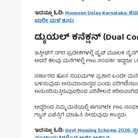
ಇದನ್ನೂ ಓದಿ:
Monsoon Delay Karnataka: ಕರ್
ಭಾರೀ ಮಳೆ ಶುರು
ಡ್ಯುಯಲ್ ಕನೆಕ್ಷನ್ (Dual Co
ಇತ್ತೀಚೆಗೆ ನಗರ ಪ್ರದೇಶಗಳಲ್ಲಿ ಪೈಪ್ ಮೂಲಕ ನೈಸರ್ಗ
ಆದರೆ ಕೆಲವು ಮನೆಗಳಲ್ಲಿ PNG ಸಂಪರ್ಕ ಇದ್ದರೂ L
ಸರ್ಕಾರದ ಹೊಸ ನಿಯಮಗಳ ಪ್ರಕಾರ ಒಂದೇ ಮನೆಯಲ್ಲ
ಬಳಸುವುದು ಅನುಮಾನಾಸ್ಪದ ಎಂದು ಪರಿಗಣಿಸಬಹುದ
ಅನುಸರಿಸುತ್ತಿರುವುದರಿಂದ ಪರಿಶೀಲನೆ ಕಠಿಣವಾಗಿದೆ
ಆದ್ದರಿಂದ ನಿಮ್ಮ ಮನೆಯಲ್ಲಿ ಈಗಾಗಲೇ PNG ಸಂಪರ್
ಗ್ಯಾಸ್ ಏಜೆನ್ಸಿಗೆ ಮಾಹಿತಿ ನೀಡುವುದು ಉತ್ತಮ.
ಇದನ್ನೂ ಓದಿ:
Govt Housing Scheme 2026: 