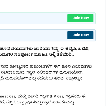
Join Now
Join Now
ರ್ ಹೊಸ ನಿಯಮಗಳು ಜಾರಿಯಾಗಿದ್ದು; ಇ-ಕೆವೈಸಿ, ಒಟಿಪಿ,
ಯಮಗಳ ಸಂಪೂರ್ಣ ಮಾಹಿತಿ ಇಲ್ಲಿ ತಿಳಿಯಿರಿ…
ನು ಬಳಸುವ ಕೋಟ್ಯಂತರ ಕುಟುಂಬಗಳಿಗೆ ಈಗ ಹೊಸ ನಿಯಮಗಳು
ಂ ಸಚಿವಾಲಯವು ಗ್ಯಾಸ್ ಸಿಲಿಂಡರ್‌ಗಳ ದುರುಪಯೋಗ,
ಡಿ ದುರುಪಯೋಗವನ್ನು ತಡೆಯಲು ಹಲವು ಕಟ್ಟುನಿಟ್ಟಿನ
rat Gas) ಮತ್ತು ಎಚ್‌ಪಿ ಗ್ಯಾಸ್ (HP Gas) ಗ್ರಾಹಕರು ಈ
 ಸಣ್ಣ ನಿರ್ಲಕ್ಷ್ಯವೂ ನಿಮ್ಮ ಗ್ಯಾಸ್ ಸಂಪರ್ಕವನ್ನು