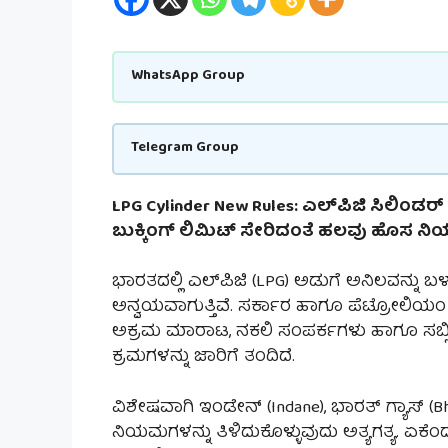
WhatsApp Group
Telegram Group
LPG Cylinder New Rules: ಎಲ್‌ಪಿಜಿ ಸಿಲಿಂಡ
ಬುಕ್ಕಿಂಗ್ ಲಿಮಿಟ್ ಸೇರಿದಂತೆ ಹಲವು ಹೊಸ ನಿ
ಭಾರತದಲ್ಲಿ ಎಲ್‌ಪಿಜಿ (LPG) ಅಡುಗೆ ಅನಿಲವನ್
ಅನ್ವಯವಾಗುತ್ತಿವೆ. ಸರ್ಕಾರ ಹಾಗೂ ಪೆಟ್ರೋಲಿಯ
ಅಕ್ರಮ ಮಾರಾಟ, ನಕಲಿ ಸಂಪರ್ಕಗಳು ಹಾಗೂ ಸಬ್ಸಿ
ಕ್ರಮಗಳನ್ನು ಜಾರಿಗೆ ತಂದಿದೆ.
ವಿಶೇಷವಾಗಿ ಇಂಡೇನ್ (Indane), ಭಾರತ್ ಗ್ಯಾಸ್ (Bha
ನಿಯಮಗಳನ್ನು ತಿಳಿದುಕೊಳ್ಳುವುದು ಅತ್ಯಗತ್ಯ. ಏಕೆಂದರೆ,