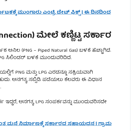
ನಾಟಕಕ್ಕೆ ಮುಂಗಾರು ಎಂಟ್ರಿ ಡೇಟ್ ಫಿಕ್ಸ್ | ಈ ದಿನದಿಂದ
nnection) ಮೇಲೆ ಕಣ್ಣಿಟ್ಟ ಸರ್ಕಾರ
ಿಕ ಅನಿಲ (PNG – Piped Natural Gas) ಬಳಕೆ ಹೆಚ್ಚಾಗಿದೆ.
PG ಸಿಲಿಂಡರ್ ಬಳಕೆ ಮುಂದುವರಿದಿದೆ.
ಿಗೆ PNG ಮತ್ತು LPG ಎರಡನ್ನೂ ಸಕ್ರಿಯವಾಗಿ
ು. ಅನಗತ್ಯ ಸಬ್ಸಿಡಿ ಪಡೆಯಲು ಕೆಲವರು ಈ ವಿಧಾನ
.
ಕ ಇದ್ದರೆ, ಅನಗತ್ಯ LPG ಸಂಪರ್ಕವನ್ನು ಮುಂದುವರಿಸದೇ
ಸ್ವಂತ ಮನೆ ನಿರ್ಮಾಣಕ್ಕೆ ಸರ್ಕಾರದ ಸಹಾಯಧನ | ಗ್ರಾಮ