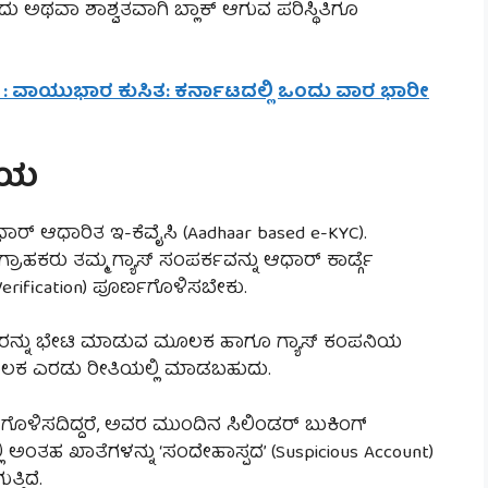
 ಅಥವಾ ಶಾಶ್ವತವಾಗಿ ಬ್ಲಾಕ್ ಆಗುವ ಪರಿಸ್ಥಿತಿಗೂ
rt : ವಾಯುಭಾರ ಕುಸಿತ: ಕರ್ನಾಟದಲ್ಲಿ ಒಂದು ವಾರ ಭಾರೀ
ಡಾಯ
ರ್ ಆಧಾರಿತ ಇ-ಕೆವೈಸಿ (Aadhaar based e-KYC).
ಾಹಕರು ತಮ್ಮ ಗ್ಯಾಸ್ ಸಂಪರ್ಕವನ್ನು ಆಧಾರ್ ಕಾರ್ಡ್ಗೆ
erification) ಪೂರ್ಣಗೊಳಿಸಬೇಕು.
ತರಕರನ್ನು ಭೇಟಿ ಮಾಡುವ ಮೂಲಕ ಹಾಗೂ ಗ್ಯಾಸ್ ಕಂಪನಿಯ
ಮೂಲಕ ಎರಡು ರೀತಿಯಲ್ಲಿ ಮಾಡಬಹುದು.
ಗೊಳಿಸದಿದ್ದರೆ, ಅವರ ಮುಂದಿನ ಸಿಲಿಂಡರ್ ಬುಕಿಂಗ್
ಲಿ ಅಂತಹ ಖಾತೆಗಳನ್ನು ‘ಸಂದೇಹಾಸ್ಪದ’ (Suspicious Account)
್ತಿದೆ.