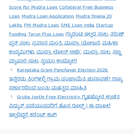
Score for Mudra Loan
,
Collateral Free Business
Loan
,
Mudra Loan Application
,
Mudra Yojana 20
Lakhs
,
PM Mudra Loan
,
SME Loan India
,
Startup
Funding
,
Tarun Plus Loan
,
ಗ್ಯಾರಂಟಿ ಇಲ್ಲದ ಸಾಲ
,
ತರುಣ್
ಪ್ಲಸ್ ಸಾಲ
,
ಪ್ರಧಾನ ಮಂತ್ರಿ ಮುದ್ರಾ ಯೋಜನೆ
,
ಮಹಿಳಾ
ಉದ್ಯಮಿಗಳು
,
ಮುದ್ರಾ ಲೋನ್ ಅರ್ಜಿ
,
ಮುದ್ರಾ ಸಾಲ
,
ಸಣ್ಣ
ವ್ಯಾಪಾರ ಸಾಲ
,
ಸ್ವಯಂ ಉದ್ಯೋಗ
Karnataka Gram Panchayat Election 2026:
ಇನ್ನೆರಡು ತಿಂಗಳಲ್ಲಿ ಗ್ರಾಮ ಪಂಚಾಯಿತಿ ಚುನಾವಣೆ? ರಾಜ್ಯ
ಸರ್ಕಾರದಿಂದ ಬಂತು ಮಹತ್ವದ ಮಾಹಿತಿ
Gruha Jyothi Free Electricity: ಗೃಹಜ್ಯೋತಿ ಉಚಿತ
ವಿದ್ಯುತ್ ಪಡೆಯುವವರಿಗೆ ಹೊಸ ರೂಲ್ಸ್ | ಈ ದಾಖಲೆ
ಇಲ್ಲದಿದ್ದರೆ ಕರೆಂಟ್ ಕಟ್!