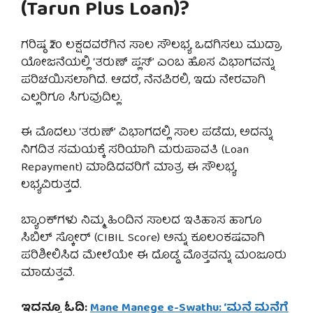
(Tarun Plus Loan)?
ಗರಿಷ್ಠ ₹20 ಲಕ್ಷದವರೆಗಿನ ಸಾಲ ಸೌಲಭ್ಯ ಒದಗಿಸಲು ಮುದ್ರಾ
ಯೋಜನೆಯಲ್ಲಿ ‘ತರುಣ್ ಪ್ಲಸ್’ ಎಂಬ ಹೊಸ ವಿಭಾಗವನ್ನು
ಪರಿಚಯಿಸಲಾಗಿದೆ. ಆದರೆ, ನೆನಪಿರಲಿ, ಇದು ನೇರವಾಗಿ
ಎಲ್ಲರಿಗೂ ಸಿಗುವುದಿಲ್ಲ.
ಈ ಮೊದಲು ‘ತರುಣ್’ ವಿಭಾಗದಲ್ಲಿ ಸಾಲ ಪಡೆದು, ಅದನ್ನು
ನಿಗದಿತ ಸಮಯಕ್ಕೆ ಸರಿಯಾಗಿ ಮರುಪಾವತಿ (Loan
Repayment) ಮಾಡಿದವರಿಗೆ ಮಾತ್ರ ಈ ಸೌಲಭ್ಯ
ಲಭ್ಯವಿರುತ್ತದೆ.
ಬ್ಯಾಂಕ್‌ಗಳು ನಿಮ್ಮ ಹಿಂದಿನ ಸಾಲದ ಇತಿಹಾಸ ಹಾಗೂ
ಸಿಬಿಲ್ ಸ್ಕೋರ್ (CIBIL Score) ಅನ್ನು ಕೂಲಂಕಷವಾಗಿ
ಪರಿಶೀಲಿಸಿದ ಮೇಲೆಯೇ ಈ ದೊಡ್ಡ ಮೊತ್ತವನ್ನು ಮಂಜೂರು
ಮಾಡುತ್ತವೆ.
ಇದನ್ನೂ ಓದಿ:
Mane Manege e-Swathu: ‘ಮನೆ ಮನೆಗೆ