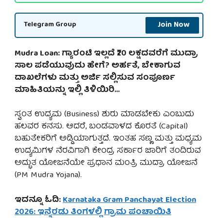
Join Now
Telegram Group
Mudra Loan: ಗ್ಯಾರಂಟಿ ಇಲ್ಲದೆ ₹20 ಲಕ್ಷದವರೆಗೆ ಮುದ್ರಾ
ಸಾಲ ಪಡೆಯುವುದು ಹೇಗೆ? ಅರ್ಹತೆ, ಬೇಕಾಗುವ
ದಾಖಲೆಗಳು ಮತ್ತು ಅರ್ಜಿ ಸಲ್ಲಿಸುವ ಸಂಪೂರ್ಣ
ಮಾಹಿತಿಯನ್ನು ಇಲ್ಲಿ ತಿಳಿಯಿರಿ…
ಸ್ವಂತ ಉದ್ಯಮ (Business) ಶುರು ಮಾಡಬೇಕು ಎಂಬುದು
ಹಲವರ ಕನಸು. ಆದರೆ, ಬಂಡವಾಳದ ಕೊರತೆ (Capital)
ಬಹುತೇಕರಿಗೆ ಅಡ್ಡಿಯಾಗುತ್ತದೆ. ಇಂತಹ ಸಣ್ಣ ಮತ್ತು ಮಧ್ಯಮ
ಉದ್ಯಮಿಗಳ ನೆರವಿಗಾಗಿ ಕೇಂದ್ರ ಸರ್ಕಾರ ಜಾರಿಗೆ ತಂದಿರುವ
ಅದ್ಭುತ ಯೋಜನೆಯೇ ಪ್ರಧಾನ ಮಂತ್ರಿ ಮುದ್ರಾ ಯೋಜನೆ
(PM Mudra Yojana).
ಇದನ್ನೂ ಓದಿ:
Karnataka Gram Panchayat Election
2026: ಇನ್ನೆರಡು ತಿಂಗಳಲ್ಲಿ ಗ್ರಾಮ ಪಂಚಾಯಿತಿ