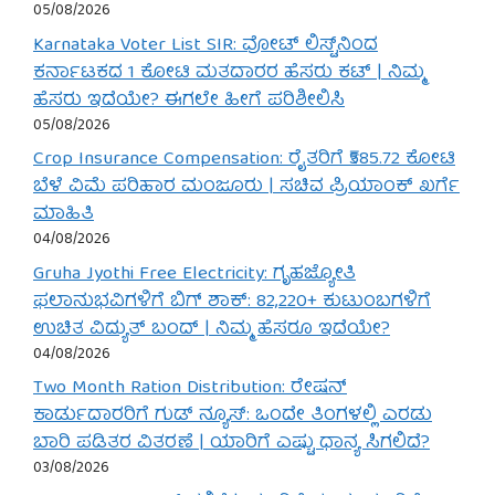
05/08/2026
Karnataka Voter List SIR: ವೋಟ್ ಲಿಸ್ಟ್‌ನಿಂದ
ಕರ್ನಾಟಕದ 1 ಕೋಟಿ ಮತದಾರರ ಹೆಸರು ಕಟ್ | ನಿಮ್ಮ
ಹೆಸರು ಇದೆಯೇ? ಈಗಲೇ ಹೀಗೆ ಪರಿಶೀಲಿಸಿ
05/08/2026
Crop Insurance Compensation: ರೈತರಿಗೆ ₹585.72 ಕೋಟಿ
ಬೆಳೆ ವಿಮೆ ಪರಿಹಾರ ಮಂಜೂರು | ಸಚಿವ ಪ್ರಿಯಾಂಕ್ ಖರ್ಗೆ
ಮಾಹಿತಿ
04/08/2026
Gruha Jyothi Free Electricity: ಗೃಹಜ್ಯೋತಿ
ಫಲಾನುಭವಿಗಳಿಗೆ ಬಿಗ್ ಶಾಕ್: 82,220+ ಕುಟುಂಬಗಳಿಗೆ
ಉಚಿತ ವಿದ್ಯುತ್ ಬಂದ್ | ನಿಮ್ಮ ಹೆಸರೂ ಇದೆಯೇ?
04/08/2026
Two Month Ration Distribution: ರೇಷನ್
ಕಾರ್ಡುದಾರರಿಗೆ ಗುಡ್ ನ್ಯೂಸ್: ಒಂದೇ ತಿಂಗಳಲ್ಲಿ ಎರಡು
ಬಾರಿ ಪಡಿತರ ವಿತರಣೆ | ಯಾರಿಗೆ ಎಷ್ಟು ಧಾನ್ಯ ಸಿಗಲಿದೆ?
03/08/2026