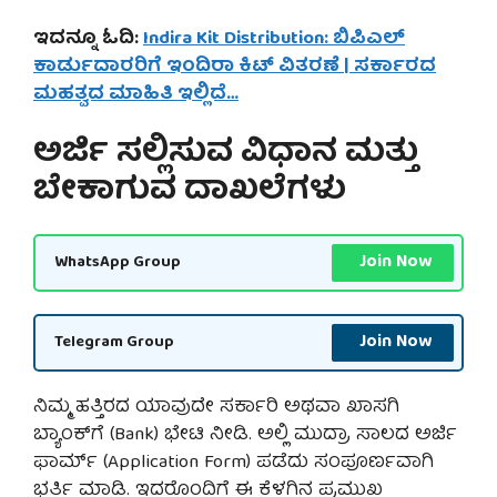
ಇದನ್ನೂ ಓದಿ:
Indira Kit Distribution: ಬಿಪಿಎಲ್
ಕಾರ್ಡುದಾರರಿಗೆ ಇಂದಿರಾ ಕಿಟ್ ವಿತರಣೆ | ಸರ್ಕಾರದ
ಮಹತ್ವದ ಮಾಹಿತಿ ಇಲ್ಲಿದೆ…
ಅರ್ಜಿ ಸಲ್ಲಿಸುವ ವಿಧಾನ ಮತ್ತು
ಬೇಕಾಗುವ ದಾಖಲೆಗಳು
Join Now
WhatsApp Group
Join Now
Telegram Group
ನಿಮ್ಮ ಹತ್ತಿರದ ಯಾವುದೇ ಸರ್ಕಾರಿ ಅಥವಾ ಖಾಸಗಿ
ಬ್ಯಾಂಕ್‌ಗೆ (Bank) ಭೇಟಿ ನೀಡಿ. ಅಲ್ಲಿ ಮುದ್ರಾ ಸಾಲದ ಅರ್ಜಿ
ಫಾರ್ಮ್ (Application Form) ಪಡೆದು ಸಂಪೂರ್ಣವಾಗಿ
ಭರ್ತಿ ಮಾಡಿ. ಇದರೊಂದಿಗೆ ಈ ಕೆಳಗಿನ ಪ್ರಮುಖ