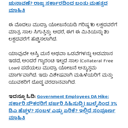
ಚುನಾವಣೆ? ರಾಜ್ಯ ಸರ್ಕಾರದಿಂದ ಬಂತು ಮಹತ್ವದ
ಮಾಹಿತಿ
ಈ ಮೊದಲು ಮುದ್ರಾ ಯೋಜನೆಯಡಿ ಗರಿಷ್ಠ ₹10 ಲಕ್ಷದವರೆಗೆ
ಮಾತ್ರ ಸಾಲ ಸಿಗುತ್ತಿತ್ತು. ಆದರೆ, ಈಗ ಈ ಮಿತಿಯನ್ನು ₹20
ಲಕ್ಷದವರೆಗೆ ಹೆಚ್ಚಿಸಲಾಗಿದೆ.
ಯಾವುದೇ ಆಸ್ತಿ, ಮನೆ ಅಥವಾ ಒಡವೆಗಳನ್ನು ಅಡಮಾನ
ಇಡದೆ, ಅಂದರೆ ಗ್ಯಾರಂಟಿ ಇಲ್ಲದೆ ಸಾಲ (Collateral Free
Loan) ಪಡೆಯಲು ಮುದ್ರಾ ಯೋಜನೆ ಅತ್ಯುತ್ತಮ
ಮಾರ್ಗವಾಗಿದೆ. ಇದು ವಿಶೇಷವಾಗಿ ಮಹಿಳೆಯರಿಗೆ ಮತ್ತು
ಯುವಕರಿಗೆ ದೊಡ್ಡ ವರದಾನವಾಗಿದೆ.
ಇದನ್ನೂ ಓದಿ:
Government Employees DA Hike:
ಸರ್ಕಾರಿ ನೌಕರರಿಗೆ ಭರ್ಜರಿ ಸಿಹಿಸುದ್ದಿ | ಜುಲೈನಿಂದ 3%
ಡಿಎ ಹೆಚ್ಚಳ? ಸಂಬಳ ಎಷ್ಟು ಏರಿಕೆ? ಇಲ್ಲಿದೆ ಸಂಪೂರ್ಣ
ಮಾಹಿತಿ