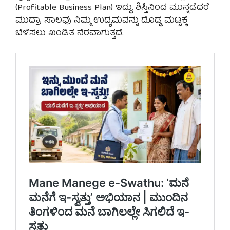
(Profitable Business Plan) ಇದ್ದು, ಶಿಸ್ತಿನಿಂದ ಮುನ್ನಡೆದರೆ
ಮುದ್ರಾ ಸಾಲವು ನಿಮ್ಮ ಉದ್ಯಮವನ್ನು ದೊಡ್ಡ ಮಟ್ಟಕ್ಕೆ
ಬೆಳೆಸಲು ಖಂಡಿತ ನೆರವಾಗುತ್ತದೆ.