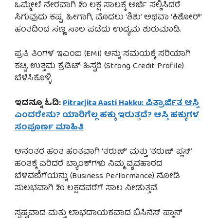
ಒಮ್ಮೇಲೆ ನೇರವಾಗಿ ₹20 ಲಕ್ಷ ಸಾಲಕ್ಕೆ ಅರ್ಜಿ ಸಲ್ಲಿಸಿದರೆ
ಸಿಗುವುದು ಕಷ್ಟ. ಹೀಗಾಗಿ, ಮೊದಲು ‘ಶಿಶು’ ಅಥವಾ ‘ಕಿಶೋರ್’
ಹಂತದಿಂದ ಸಣ್ಣ ಸಾಲ ಪಡೆದು ಉದ್ಯಮ ಶುರುಮಾಡಿ.
ಪ್ರತಿ ತಿಂಗಳ ಇಎಂಐ (EMI) ಅನ್ನು ಸಮಯಕ್ಕೆ ಸರಿಯಾಗಿ
ಕಟ್ಟಿ, ಉತ್ತಮ ಕ್ರೆಡಿಟ್ ಹಿಸ್ಟರಿ (Strong Credit Profile)
ಬೆಳೆಸಿಕೊಳ್ಳಿ.
ಇದನ್ನೂ ಓದಿ:
Pitrarjita Aasti Hakku: ಪಿತ್ರಾರ್ಜಿತ ಆಸ್ತಿ
ಎಂದರೇನು? ಯಾರಿಗೆಲ್ಲ ಹಕ್ಕು ಇರುತ್ತದೆ? ಆಸ್ತಿ ಹಕ್ಕುಗಳ
ಸಂಪೂರ್ಣ ಮಾಹಿತಿ
ಆನಂತರ ಹಂತ ಹಂತವಾಗಿ ‘ತರುಣ್’ ಮತ್ತು ‘ತರುಣ್ ಪ್ಲಸ್’
ಹಂತಕ್ಕೆ ಏರಿದರೆ ಬ್ಯಾಂಕ್‌ಗಳು ನಿಮ್ಮ ವ್ಯವಹಾರದ
ಬೆಳವಣಿಗೆಯನ್ನು (Business Performance) ನೋಡಿ
ಸುಲಭವಾಗಿ ₹20 ಲಕ್ಷದವರೆಗೆ ಸಾಲ ನೀಡುತ್ತವೆ.
ಸ್ಪಷ್ಟವಾದ ಮತ್ತು ಲಾಭದಾಯಕವಾದ ಬಿಸಿನೆಸ್ ಪ್ಲಾನ್