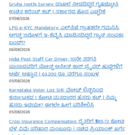
Gruha Jyothi Survey: ದಾಖಲೆ ನೀಡದಿದ್ದರೆ ಗೃಹಜ್ಯೋತಿ
ಉಚಿತ ಕರೆಂಟ್ ಕಟ್ | ಸರ್ಕಾರದ ಹೊಸ ಎಚ್ಚರಿಕೆ
07/08/2026
LPG e-KYC Mandatory: ಎಲ್‌ಪಿಜಿ ಗ್ರಾಹಕರೇ ಗಮನಿಸಿ:
ಆಗಸ್ಟ್ 15ರೊಳಗೆ ಇ-ಕೆವೈಸಿ ಮಾಡಿಸದಿದ್ದರೆ ಗ್ಯಾಸ್ ಸಂಪರ್ಕ
ಬಂದ್!?
06/08/2026
India Post Staff Car Driver: 10ನೇ ತರಗತಿ
ಪಾಸಾದವರಿಗೆ ಪೋಸ್ಟ್ ಆಫೀಸ್ ಕಾರ್ ಡ್ರೈವರ್ ಹುದ್ದೆಗಳಿಗೆ
ಅರ್ಜಿ ಆಹ್ವಾನ | 63,200 ರೂ. ವರೆಗೂ ಸಂಬಳ
05/08/2026
Karnataka Voter List SIR: ವೋಟ್ ಲಿಸ್ಟ್‌ನಿಂದ
ಕರ್ನಾಟಕದ 1 ಕೋಟಿ ಮತದಾರರ ಹೆಸರು ಕಟ್ | ನಿಮ್ಮ
ಹೆಸರು ಇದೆಯೇ? ಈಗಲೇ ಹೀಗೆ ಪರಿಶೀಲಿಸಿ
05/08/2026
Crop Insurance Compensation: ರೈತರಿಗೆ ₹585.72 ಕೋಟಿ
ಬೆಳೆ ವಿಮೆ ಪರಿಹಾರ ಮಂಜೂರು | ಸಚಿವ ಪ್ರಿಯಾಂಕ್ ಖರ್ಗೆ