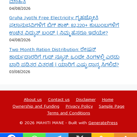
ಮಾಹಿತಿ
04/08/2026
Gruha Jyothi Free Electricity: ಗೃಹಜ್ಯೋತಿ
ಫಲಾನುಭವಿಗಳಿಗೆ ಬಿಗ್ ಶಾಕ್: 82,220+ ಕುಟುಂಬಗಳಿಗೆ
ಉಚಿತ ವಿದ್ಯುತ್ ಬಂದ್ | ನಿಮ್ಮ ಹೆಸರೂ ಇದೆಯೇ?
04/08/2026
Two Month Ration Distribution: ರೇಷನ್
ಕಾರ್ಡುದಾರರಿಗೆ ಗುಡ್ ನ್ಯೂಸ್: ಒಂದೇ ತಿಂಗಳಲ್ಲಿ ಎರಡು
ಬಾರಿ ಪಡಿತರ ವಿತರಣೆ | ಯಾರಿಗೆ ಎಷ್ಟು ಧಾನ್ಯ ಸಿಗಲಿದೆ?
03/08/2026
About us
Contact us
Disclaimer
Home
Ownership and Funding
Privacy Policy
Sample Page
Terms and Conditions
© 2026 MAHITI MANE
• Built with
GeneratePress