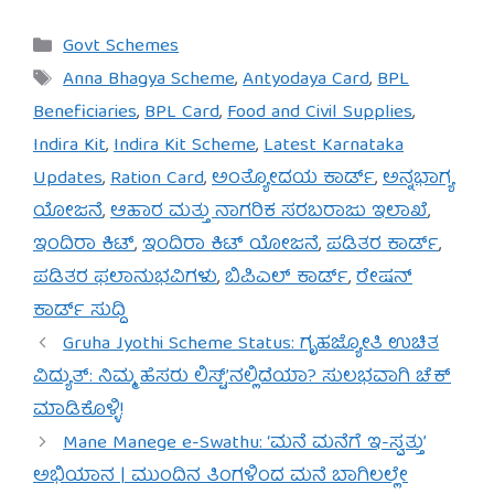
Categories
Govt Schemes
Tags
Anna Bhagya Scheme
,
Antyodaya Card
,
BPL
Beneficiaries
,
BPL Card
,
Food and Civil Supplies
,
Indira Kit
,
Indira Kit Scheme
,
Latest Karnataka
Updates
,
Ration Card
,
ಅಂತ್ಯೋದಯ ಕಾರ್ಡ್
,
ಅನ್ನಭಾಗ್ಯ
ಯೋಜನೆ
,
ಆಹಾರ ಮತ್ತು ನಾಗರಿಕ ಸರಬರಾಜು ಇಲಾಖೆ
,
ಇಂದಿರಾ ಕಿಟ್
,
ಇಂದಿರಾ ಕಿಟ್ ಯೋಜನೆ
,
ಪಡಿತರ ಕಾರ್ಡ್
,
ಪಡಿತರ ಫಲಾನುಭವಿಗಳು
,
ಬಿಪಿಎಲ್ ಕಾರ್ಡ್
,
ರೇಷನ್
ಕಾರ್ಡ್ ಸುದ್ದಿ
Gruha Jyothi Scheme Status: ಗೃಹಜ್ಯೋತಿ ಉಚಿತ
ವಿದ್ಯುತ್: ನಿಮ್ಮ ಹೆಸರು ಲಿಸ್ಟ್’ನಲ್ಲಿದೆಯಾ? ಸುಲಭವಾಗಿ ಚೆಕ್
ಮಾಡಿಕೊಳ್ಳಿ!
Mane Manege e-Swathu: ‘ಮನೆ ಮನೆಗೆ ಇ-ಸ್ವತ್ತು’
ಅಭಿಯಾನ | ಮುಂದಿನ ತಿಂಗಳಿಂದ ಮನೆ ಬಾಗಿಲಲ್ಲೇ