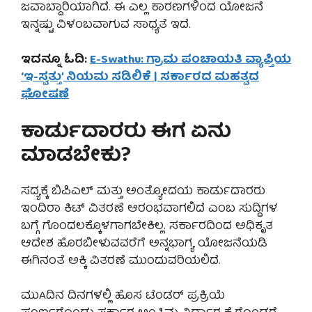
ಜವಾಬ್ದಾರಿಯಾಗಿದೆ. ಈ ಎಲ್ಲ ಕಾರಣಗಳಿಂದ ಯೋಜನೆ
ಇನ್ನಷ್ಟು ವಿಳಂಬವಾಗುವ ಸಾಧ್ಯತೆ ಇದೆ.
ಇದನ್ನೂ ಓದಿ:
E-Swathu: ಗ್ರಾಮ ಪಂಚಾಯತಿ ವ್ಯಾಪ್ತಿಯ
‘ಇ-ಸ್ವತ್ತು’ ನಿಯಮ ಸಡಿಲಿಕೆ | ಸರ್ಕಾರದ ಮಹತ್ವದ
ಘೋಷಣೆ
ಕಾರ್ಡುದಾರರು ಈಗ ಏನು
ಮಾಡಬೇಕು?
ಸದ್ಯಕ್ಕೆ ಬಿಪಿಎಲ್ ಮತ್ತು ಅಂತ್ಯೋದಯ ಕಾರ್ಡುದಾರರು
ಇಂದಿರಾ ಕಿಟ್ ವಿತರಣೆ ಆರಂಭವಾಗಲಿದೆ ಎಂಬ ಸುದ್ದಿಗಳ
ಬಗ್ಗೆ ಗೊಂದಲಕ್ಕೊಳಗಾಗಬೇಕಿಲ್ಲ. ಸರ್ಕಾರದಿಂದ ಅಧಿಕೃತ
ಆದೇಶ ಹೊರಬೀಳುವವರೆಗೆ ಅನ್ನಭಾಗ್ಯ ಯೋಜನೆಯಡಿ
ಈಗಿನಂತೆ ಅಕ್ಕಿ ವಿತರಣೆ ಮುಂದುವರಿಯಲಿದೆ.
ಮುAದಿನ ದಿನಗಳಲ್ಲಿ ಹೊಸ ಟೆಂಡರ್ ಪ್ರಕ್ರಿಯೆ