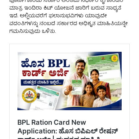
ಪೂರ್ಣಗೊಂಡು ಸರ್ಕಾರ ಅಂತಿಮ ನಿರ್ಧಾರ ಕೈಗೊಂಡರೆ
ಮಾತ್ರ ಇಂದಿರಾ ಕಿಟ್ ಯೋಜನೆ ಜಾರಿಗೆ ಬರುವ ಸಾಧ್ಯತೆ
ಇದೆ. ಅಲ್ಲಿಯವರೆಗೆ ಫಲಾನುಭವಿಗಳು ಯಾವುದೇ
ವದಂತಿಗಳನ್ನು ನಂಬದೆ ಸರ್ಕಾರದ ಅಧಿಕೃತ ಮಾಹಿತಿಯನ್ನೇ
ಗಮನಿಸುವುದು ಒಳಿತು.