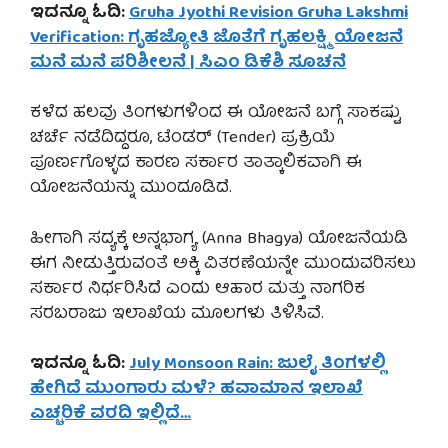
ಇದನ್ನೂ ಓದಿ:
Gruha Jyothi Revision Gruha Lakshmi
Verification: ಗೃಹಜ್ಯೋತಿ ಜೊತೆಗೆ ಗೃಹಲಕ್ಷ್ಮಿ ಯೋಜನೆ
ಮನೆ ಮನೆ ಪರಿಶೀಲನೆ | ಸಿಎಂ ಡಿಕೆಶಿ ಸೂಚನೆ
ಕಳೆದ ಹಲವು ತಿಂಗಳುಗಳಿಂದ ಈ ಯೋಜನೆ ಬಗ್ಗೆ ಸಾಕಷ್ಟು
ಚರ್ಚೆ ನಡೆದಿದ್ದರೂ, ಟೆಂಡರ್ (Tender) ಪ್ರಕ್ರಿಯೆ
ಪೂರ್ಣಗೊಳ್ಳದ ಕಾರಣ ಸರ್ಕಾರ ತಾತ್ಕಾಲಿಕವಾಗಿ ಈ
ಯೋಜನೆಯನ್ನು ಮುಂದೂಡಿದೆ.
ಹೀಗಾಗಿ ಸದ್ಯಕ್ಕೆ ಅನ್ನಭಾಗ್ಯ (Anna Bhagya) ಯೋಜನೆಯಡಿ
ಈಗ ನೀಡುತ್ತಿರುವಂತೆ ಅಕ್ಕಿ ವಿತರಣೆಯನ್ನೇ ಮುಂದುವರಿಸಲು
ಸರ್ಕಾರ ನಿರ್ಧರಿಸಿದೆ ಎಂದು ಆಹಾರ ಮತ್ತು ನಾಗರಿಕ
ಸರಬರಾಜು ಇಲಾಖೆಯ ಮೂಲಗಳು ತಿಳಿಸಿವೆ.
ಇದನ್ನೂ ಓದಿ:
July Monsoon Rain: ಜುಲೈ ತಿಂಗಳಲ್ಲಿ
ಹೇಗಿದೆ ಮುಂಗಾರು ಮಳೆ? ಹವಾಮಾನ ಇಲಾಖೆ
ಎಚ್ಚರಿಕೆ ವರದಿ ಇಲ್ಲಿದೆ…