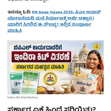
ಇದನ್ನೂ ಓದಿ:
PM Awas Yojana 2026: ಪಿಎಂ ಆವಾಸ್
ಯೋಜನೆಯಡಿ ಮನೆ ನಿರ್ಮಾಣಕ್ಕೆ ಅರ್ಜಿ ಆಹ್ವಾನ |
ಯಾರಿಗೆ ಸಿಗಲಿದೆ ಈ ಸೌಲಭ್ಯ? ಇಲ್ಲಿದೆ ಸಂಪೂರ್ಣ
ಮಾಹಿತಿ
Indira Kit Distribution
ಸರ್ಕಾರ ಏಕೆ ಹಿಂದೆ ಸರಿಯಿತು?