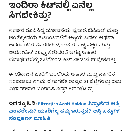
ಇಂದಿರಾ ಕಿಟ್‌ನಲ್ಲಿ ಏನೆಲ್ಲ
ಸಿಗಬೇಕಿತ್ತು?
ಸರ್ಕಾರ ರೂಪಿಸಿದ್ದ ಯೋಜನೆಯ ಪ್ರಕಾರ, ಬಿಪಿಎಲ್ ಮತ್ತು
ಅಂತ್ಯೋದಯ ಕುಟುಂಬಗಳಿಗೆ ಅಕ್ಕಿಯ ಬದಲು ಅಥವಾ
ಅದರೊಂದಿಗೆ ತೊಗರಿಬೇಳೆ, ಅಡುಗೆ ಎಣ್ಣೆ, ಸಕ್ಕರೆ ಮತ್ತು
ಅಯೋಡಿನ್ ಉಪ್ಪು ಸೇರಿದಂತೆ ಅಗತ್ಯ ಆಹಾರ
ಪದಾರ್ಥಗಳನ್ನು ಒಳಗೊಂಡ ಕಿಟ್ ನೀಡುವ ಉದ್ದೇಶವಿತ್ತು.
ಈ ಯೋಜನೆ ಜಾರಿಗೆ ಬರಲೆಂದು ಆಹಾರ ಮತ್ತು ನಾಗರಿಕ
ಸರಬರಾಜು ನಿಗಮ ಈಗಾಗಲೇ ರಾಜ್ಯದ 31 ಜಿಲ್ಲೆಗಳನ್ನು ಐದು
ವಿಭಾಗಗಳಾಗಿ ವಿಂಗಡಿಸಿ ಸಿದ್ಧತೆ ಆರಂಭಿಸಿತ್ತು.
ಇದನ್ನೂ ಓದಿ:
Pitrarjita Aasti Hakku: ಪಿತ್ರಾರ್ಜಿತ ಆಸ್ತಿ
ಎಂದರೇನು? ಯಾರಿಗೆಲ್ಲ ಹಕ್ಕು ಇರುತ್ತದೆ? ಆಸ್ತಿ ಹಕ್ಕುಗಳ
ಸಂಪೂರ್ಣ ಮಾಹಿತಿ