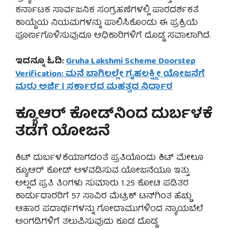
ಕರ್ನಾಟಕ ಸಾರ್ವಜನಿಕ ಸಂಗ್ರಹಣೆಗಳಲ್ಲಿ ಪಾರದರ್ಶಕತೆ
ಕಾಯ್ದೆಯ ನಿಯಮಗಳನ್ನು ಪಾಲಿಸಿಕೊಂಡು ಈ ಪ್ರಕ್ರಿಯೆ
ಪೂರ್ಣಗೊಳಿಸುವುದೂ ಅಧಿಕಾರಿಗಳಿಗೆ ದೊಡ್ಡ ಸವಾಲಾಗಿದೆ.
ಇದನ್ನೂ ಓದಿ:
Gruha Lakshmi Scheme Doorstep
Verification: ಮನೆ ಬಾಗಿಲಲ್ಲೇ ಗೃಹಲಕ್ಷ್ಮೀ ಯೋಜನೆಗೆ
ಮರು ಅರ್ಜಿ | ಸರ್ಕಾರದ ಮಹತ್ವದ ನಿರ್ಧಾರ
ಕ್ಯೂಆರ್ ಕೋಡ್‌ನಿಂದ ದುರ್ಬಳಕೆ
ತಡೆಗೆ ಯೋಜನೆ
ಕಿಟ್ ದುರ್ಬಳಕೆಯಾಗದಂತೆ ಪ್ರತಿಯೊಂದು ಕಿಟ್ ಮೇಲೂ
ಕ್ಯೂಆರ್ ಕೋಡ್ ಅಳವಡಿಸುವ ಯೋಜನೆಯೂ ಇತ್ತು.
ಅಲ್ಲದೆ ಪ್ರತಿ ತಿಂಗಳು ಸುಮಾರು 1.25 ಕೋಟಿ ಪಡಿತರ
ಕಾರ್ಡುದಾರರಿಗೆ 57 ಸಾವಿರ ಮೆಟ್ರಿಕ್ ಟನ್‌ಗಿಂತ ಹೆಚ್ಚು
ಆಹಾರ ಪದಾರ್ಥಗಳನ್ನು ಗೋದಾಮುಗಳಿಂದ ನ್ಯಾಯಬೆಲೆ
ಅಂಗಡಿಗಳಿಗೆ ತಲುಪಿಸುವುದು ಕೂಡ ದೊಡ್ಡ