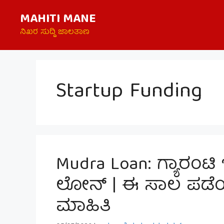
Skip
MAHITI MANE
to
content
ನಿಖರ ಸುದ್ದಿ ಜಾಲತಾಣ
Startup Funding
Mudra Loan: ಗ್ಯಾರಂಟಿ ಇ
ಲೋನ್ | ಈ ಸಾಲ ಪಡೆಯ
ಮಾಹಿತಿ