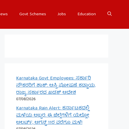
ews
Govt Schemes
Jobs
Education
Karnataka Govt Employees: ಸರ್ಕಾರಿ
ನೌಕರರಿಗೆ ಶಾಕ್: ಆಸ್ತಿ ಘೋಷಣೆ ಕಡ್ಡಾಯ,
ರಾಜ್ಯ ಸರ್ಕಾರದ ಖಡಕ್ ಆದೇಶ
07/08/2026
Karnataka Rain Alert: ಕರ್ನಾಟಕದಲ್ಲಿ
ಮಳೆಯ ಅಬ್ಬರ: ಈ ಜಿಲ್ಲೆಗಳಿಗೆ ಯೆಲ್ಲೋ
ಅಲರ್ಟ್, ಆಗಸ್ಟ್ 11ರ ವರೆಗೂ ಮಳೆ!