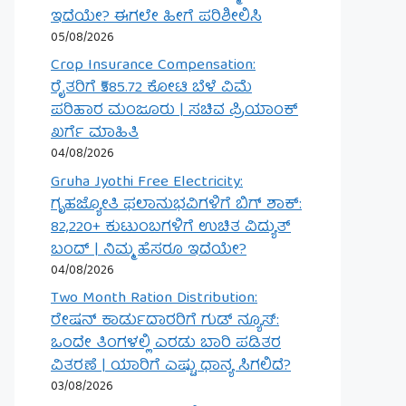
ಇದೆಯೇ? ಈಗಲೇ ಹೀಗೆ ಪರಿಶೀಲಿಸಿ
05/08/2026
Crop Insurance Compensation:
ರೈತರಿಗೆ ₹585.72 ಕೋಟಿ ಬೆಳೆ ವಿಮೆ
ಪರಿಹಾರ ಮಂಜೂರು | ಸಚಿವ ಪ್ರಿಯಾಂಕ್
ಖರ್ಗೆ ಮಾಹಿತಿ
04/08/2026
Gruha Jyothi Free Electricity:
ಗೃಹಜ್ಯೋತಿ ಫಲಾನುಭವಿಗಳಿಗೆ ಬಿಗ್ ಶಾಕ್:
82,220+ ಕುಟುಂಬಗಳಿಗೆ ಉಚಿತ ವಿದ್ಯುತ್
ಬಂದ್ | ನಿಮ್ಮ ಹೆಸರೂ ಇದೆಯೇ?
04/08/2026
Two Month Ration Distribution:
ರೇಷನ್ ಕಾರ್ಡುದಾರರಿಗೆ ಗುಡ್ ನ್ಯೂಸ್:
ಒಂದೇ ತಿಂಗಳಲ್ಲಿ ಎರಡು ಬಾರಿ ಪಡಿತರ
ವಿತರಣೆ | ಯಾರಿಗೆ ಎಷ್ಟು ಧಾನ್ಯ ಸಿಗಲಿದೆ?
03/08/2026