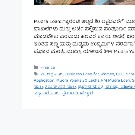
Mudra Loan: ಗ್ಯಾರಂಟಿ ಇಲ್ಲದೆ ₹20 ಲಕ್ಷದವರೆಗೆ
ದಾಖಲೆಗಳು ಮತ್ತು ಅರ್ಜಿ ಸಲ್ಲಿಸುವ ಸಂಪೂರ್ಣ ಮಾಹಿ
ಮಾಡಬೇಕು ಎಂಬುದು ಹಲವರ ಕನಸು. ಆದರೆ, ಬಂಡವಾಳ
ಇಂತಹ ಸಣ್ಣ ಮತ್ತು ಮಧ್ಯಮ ಉದ್ಯಮಿಗಳ ನೆರವಿಗಾಗ
ಪ್ರಧಾನ ಮಂತ್ರಿ ಮುದ್ರಾ ಯೋಜನೆ (PM Mudra Yoja
Categories
Finance
Tags
20 ಲಕ್ಷ ಸಾಲ
,
Business Loan for Women
,
CIBIL Sco
Application
,
Mudra Yojana 20 Lakhs
,
PM Mudra Loan
,
S
ಸಾಲ
,
ತರುಣ್ ಪ್ಲಸ್ ಸಾಲ
,
ಪ್ರಧಾನ ಮಂತ್ರಿ ಮುದ್ರಾ ಯೋಜನ
ವ್ಯಾಪಾರ ಸಾಲ
,
ಸ್ವಯಂ ಉದ್ಯೋಗ