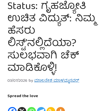
Status: ಗೃಹಜ್ಯೋತಿ
ಉಚಿತ ವಿದ್ಯುತ್: ನಿಮ್ಮ
ಹೆಸರು
ಲಿಸ್ಟ್’ನಲ್ಲಿದೆಯಾ?
ಸುಲಭವಾಗಿ ಚೆಕ್
ಮಾಡಿಕೊಳ್ಳಿ!
03/07/2026
by
ಮಾಲತೇಶ ಮಾಳಮ್ಮನವರ್
Spread the love