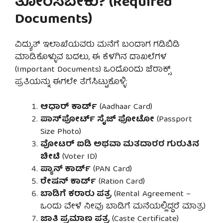
ತೋರಿಸಬೇಕು? (Required
Documents)
ವಿದ್ಯುತ್ ಇಲಾಖೆಯವರು ಮನೆಗೆ ಬಂದಾಗ ಗಡಿಬಿಡಿ
ಮಾಡಿಕೊಳ್ಳುವ ಬದಲು, ಈ ಕೆಳಗಿನ ದಾಖಲೆಗಳ
(Important Documents) ಒಂದೊಂದು ಜೆರಾಕ್ಸ್
ಪ್ರತಿಯನ್ನು ಈಗಲೇ ತೆಗೆಸಿಟ್ಟುಕೊಳ್ಳಿ:
ಆಧಾರ್ ಕಾರ್ಡ್
(Aadhaar Card)
ಪಾಸ್‌ಪೋರ್ಟ್ ಸೈಜ್ ಫೋಟೋ
(Passport
Size Photo)
ವೋಟರ್ ಐಡಿ ಅಥವಾ ಮತದಾರರ ಗುರುತಿನ
ಚೀಟಿ
(Voter ID)
ಪ್ಯಾನ್ ಕಾರ್ಡ್
(PAN Card)
ರೇಷನ್ ಕಾರ್ಡ್
(Ration Card)
ಬಾಡಿಗೆ ಕರಾರು ಪತ್ರ
(Rental Agreement –
ಒಂದು ವೇಳೆ ನೀವು ಬಾಡಿಗೆ ಮನೆಯಲ್ಲಿದ್ದರೆ ಮಾತ್ರ)
ಜಾತಿ ಪ್ರಮಾಣ ಪತ್ರ
(Caste Certificate)