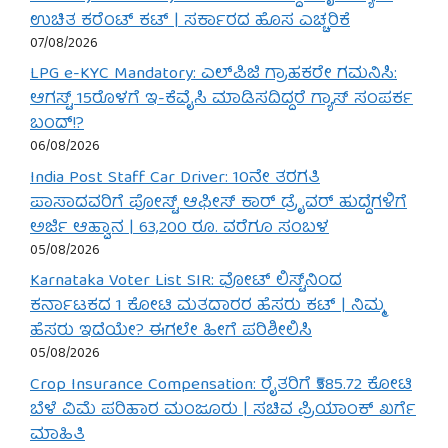
ಉಚಿತ ಕರೆಂಟ್ ಕಟ್ | ಸರ್ಕಾರದ ಹೊಸ ಎಚ್ಚರಿಕೆ
07/08/2026
LPG e-KYC Mandatory: ಎಲ್‌ಪಿಜಿ ಗ್ರಾಹಕರೇ ಗಮನಿಸಿ:
ಆಗಸ್ಟ್ 15ರೊಳಗೆ ಇ-ಕೆವೈಸಿ ಮಾಡಿಸದಿದ್ದರೆ ಗ್ಯಾಸ್ ಸಂಪರ್ಕ
ಬಂದ್!?
06/08/2026
India Post Staff Car Driver: 10ನೇ ತರಗತಿ
ಪಾಸಾದವರಿಗೆ ಪೋಸ್ಟ್ ಆಫೀಸ್ ಕಾರ್ ಡ್ರೈವರ್ ಹುದ್ದೆಗಳಿಗೆ
ಅರ್ಜಿ ಆಹ್ವಾನ | 63,200 ರೂ. ವರೆಗೂ ಸಂಬಳ
05/08/2026
Karnataka Voter List SIR: ವೋಟ್ ಲಿಸ್ಟ್‌ನಿಂದ
ಕರ್ನಾಟಕದ 1 ಕೋಟಿ ಮತದಾರರ ಹೆಸರು ಕಟ್ | ನಿಮ್ಮ
ಹೆಸರು ಇದೆಯೇ? ಈಗಲೇ ಹೀಗೆ ಪರಿಶೀಲಿಸಿ
05/08/2026
Crop Insurance Compensation: ರೈತರಿಗೆ ₹585.72 ಕೋಟಿ
ಬೆಳೆ ವಿಮೆ ಪರಿಹಾರ ಮಂಜೂರು | ಸಚಿವ ಪ್ರಿಯಾಂಕ್ ಖರ್ಗೆ
ಮಾಹಿತಿ