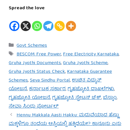
Spread the love
Categories
Govt Schemes
Tags
BESCOM Free Power
,
Free Electricity Karnataka
,
Gruha Jyothi Documents
,
Gruha Jyothi Scheme
,
Gruha Jyothi Status Check
,
Karnataka Guarantee
Schemes
,
Seva Sindhu Portal
,
ಉಚಿತ ವಿದ್ಯುತ್
ಯೋಜನೆ
,
ಕರ್ನಾಟಕ ಸರ್ಕಾರ
,
ಗೃಹಜ್ಯೋತಿ ದಾಖಲೆಗಳು
,
ಗೃಹಜ್ಯೋತಿ ಯೋಜನೆ
,
ಗೃಹಜ್ಯೋತಿ ಸ್ಟೇಟಸ್ ಚೆಕ್
,
ಬೆಸ್ಕಾಂ
,
ಸೇವಾ ಸಿಂಧು ಪೋರ್ಟಲ್
Hennu Makkala Aasti Hakku: ಮದುವೆಯಾದ ಹೆಣ್ಣು
ಮಕ್ಕಳಿಗೂ ತಂದೆಯ ಆಸ್ತಿಯಲ್ಲಿ ಹಕ್ಕಿದೆಯೇ? ಕಾನೂನು ಏನು