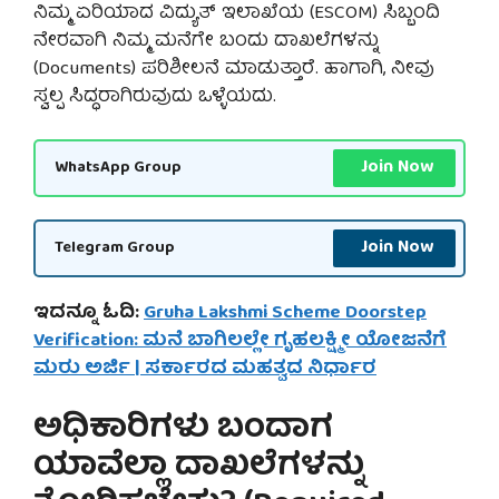
ನಿಮ್ಮ ಏರಿಯಾದ ವಿದ್ಯುತ್ ಇಲಾಖೆಯ (ESCOM) ಸಿಬ್ಬಂದಿ
ನೇರವಾಗಿ ನಿಮ್ಮ ಮನೆಗೇ ಬಂದು ದಾಖಲೆಗಳನ್ನು
(Documents) ಪರಿಶೀಲನೆ ಮಾಡುತ್ತಾರೆ. ಹಾಗಾಗಿ, ನೀವು
ಸ್ವಲ್ಪ ಸಿದ್ಧರಾಗಿರುವುದು ಒಳ್ಳೆಯದು.
Join Now
WhatsApp Group
Join Now
Telegram Group
ಇದನ್ನೂ ಓದಿ:
Gruha Lakshmi Scheme Doorstep
Verification: ಮನೆ ಬಾಗಿಲಲ್ಲೇ ಗೃಹಲಕ್ಷ್ಮೀ ಯೋಜನೆಗೆ
ಮರು ಅರ್ಜಿ | ಸರ್ಕಾರದ ಮಹತ್ವದ ನಿರ್ಧಾರ
ಅಧಿಕಾರಿಗಳು ಬಂದಾಗ
ಯಾವೆಲ್ಲಾ ದಾಖಲೆಗಳನ್ನು