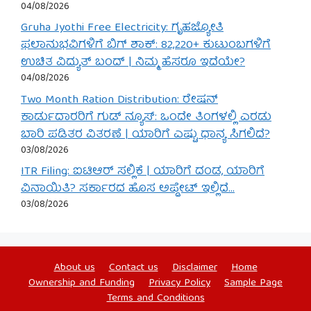
04/08/2026
Gruha Jyothi Free Electricity: ಗೃಹಜ್ಯೋತಿ
ಫಲಾನುಭವಿಗಳಿಗೆ ಬಿಗ್ ಶಾಕ್: 82,220+ ಕುಟುಂಬಗಳಿಗೆ
ಉಚಿತ ವಿದ್ಯುತ್ ಬಂದ್ | ನಿಮ್ಮ ಹೆಸರೂ ಇದೆಯೇ?
04/08/2026
Two Month Ration Distribution: ರೇಷನ್
ಕಾರ್ಡುದಾರರಿಗೆ ಗುಡ್ ನ್ಯೂಸ್: ಒಂದೇ ತಿಂಗಳಲ್ಲಿ ಎರಡು
ಬಾರಿ ಪಡಿತರ ವಿತರಣೆ | ಯಾರಿಗೆ ಎಷ್ಟು ಧಾನ್ಯ ಸಿಗಲಿದೆ?
03/08/2026
ITR Filing: ಐಟಿಆರ್ ಸಲ್ಲಿಕೆ | ಯಾರಿಗೆ ದಂಡ, ಯಾರಿಗೆ
ವಿನಾಯಿತಿ? ಸರ್ಕಾರದ ಹೊಸ ಅಪ್ಡೇಟ್ ಇಲ್ಲಿದೆ…
03/08/2026
About us
Contact us
Disclaimer
Home
Ownership and Funding
Privacy Policy
Sample Page
Terms and Conditions