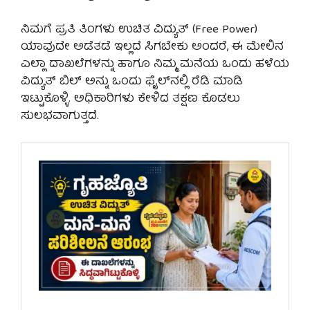
ನಿಮಗೆ ಪ್ರತಿ ತಿಂಗಳು ಉಚಿತ ವಿದ್ಯುತ್ (Free Power)
ಯಾವುದೇ ಅಡೆತಡೆ ಇಲ್ಲದೆ ಸಿಗಬೇಕು ಅಂದರೆ, ಈ ಮೇಲಿನ
ಎಲ್ಲಾ ದಾಖಲೆಗಳನ್ನು ಹಾಗೂ ನಿಮ್ಮ ಮನೆಯ ಒಂದು ಹಳೆಯ
ವಿದ್ಯುತ್ ಬಿಲ್ ಅನ್ನು ಒಂದು ಫೈಲ್‌ನಲ್ಲಿ ರೆಡಿ ಮಾಡಿ
ಇಟ್ಟುಕೊಳ್ಳಿ. ಅಧಿಕಾರಿಗಳು ಕೇಳಿದ ತಕ್ಷಣ ಕೊಡಲು
ಸುಲಭವಾಗುತ್ತದೆ.