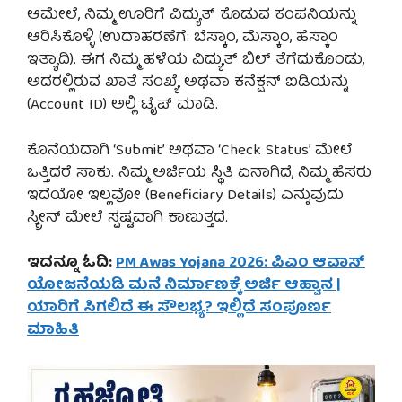
ಆಮೇಲೆ, ನಿಮ್ಮ ಊರಿಗೆ ವಿದ್ಯುತ್ ಕೊಡುವ ಕಂಪನಿಯನ್ನು
ಆರಿಸಿಕೊಳ್ಳಿ (ಉದಾಹರಣೆಗೆ: ಬೆಸ್ಕಾಂ, ಮೆಸ್ಕಾಂ, ಹೆಸ್ಕಾಂ
ಇತ್ಯಾದಿ). ಈಗ ನಿಮ್ಮ ಹಳೆಯ ವಿದ್ಯುತ್ ಬಿಲ್ ತೆಗೆದುಕೊಂಡು,
ಅದರಲ್ಲಿರುವ ಖಾತೆ ಸಂಖ್ಯೆ ಅಥವಾ ಕನೆಕ್ಷನ್ ಐಡಿಯನ್ನು
(Account ID) ಅಲ್ಲಿ ಟೈಪ್ ಮಾಡಿ.
ಕೊನೆಯದಾಗಿ ‘Submit’ ಅಥವಾ ‘Check Status’ ಮೇಲೆ
ಒತ್ತಿದರೆ ಸಾಕು. ನಿಮ್ಮ ಅರ್ಜಿಯ ಸ್ಥಿತಿ ಏನಾಗಿದೆ, ನಿಮ್ಮ ಹೆಸರು
ಇದೆಯೋ ಇಲ್ಲವೋ (Beneficiary Details) ಎನ್ನುವುದು
ಸ್ಕ್ರೀನ್ ಮೇಲೆ ಸ್ಪಷ್ಟವಾಗಿ ಕಾಣುತ್ತದೆ.
ಇದನ್ನೂ ಓದಿ:
PM Awas Yojana 2026: ಪಿಎಂ ಆವಾಸ್
ಯೋಜನೆಯಡಿ ಮನೆ ನಿರ್ಮಾಣಕ್ಕೆ ಅರ್ಜಿ ಆಹ್ವಾನ |
ಯಾರಿಗೆ ಸಿಗಲಿದೆ ಈ ಸೌಲಭ್ಯ? ಇಲ್ಲಿದೆ ಸಂಪೂರ್ಣ
ಮಾಹಿತಿ