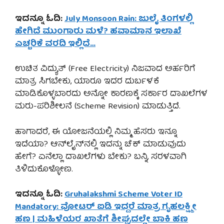
ಇದನ್ನೂ ಓದಿ:
July Monsoon Rain: ಜುಲೈ ತಿಂಗಳಲ್ಲಿ
ಹೇಗಿದೆ ಮುಂಗಾರು ಮಳೆ? ಹವಾಮಾನ ಇಲಾಖೆ
ಎಚ್ಚರಿಕೆ ವರದಿ ಇಲ್ಲಿದೆ…
ಉಚಿತ ವಿದ್ಯುತ್ (Free Electricity) ನಿಜವಾದ ಅರ್ಹರಿಗೆ
ಮಾತ್ರ ಸಿಗಬೇಕು, ಯಾರೂ ಇದರ ದುರ್ಬಳಕೆ
ಮಾಡಿಕೊಳ್ಳಬಾರದು ಅನ್ನೋ ಕಾರಣಕ್ಕೆ ಸರ್ಕಾರ ದಾಖಲೆಗಳ
ಮರು-ಪರಿಶೀಲನೆ (Scheme Revision) ಮಾಡುತ್ತಿದೆ.
ಹಾಗಾದರೆ, ಈ ಯೋಜನೆಯಲ್ಲಿ ನಿಮ್ಮ ಹೆಸರು ಇನ್ನೂ
ಇದೆಯಾ? ಆನ್‌ಲೈನ್‌ನಲ್ಲಿ ಇದನ್ನು ಚೆಕ್ ಮಾಡುವುದು
ಹೇಗೆ? ಏನೆಲ್ಲಾ ದಾಖಲೆಗಳು ಬೇಕು? ಬನ್ನಿ, ಸರಳವಾಗಿ
ತಿಳಿದುಕೊಳ್ಳೋಣ.
ಇದನ್ನೂ ಓದಿ:
Gruhalakshmi Scheme Voter ID
Mandatory: ವೋಟರ್ ಐಡಿ ಇದ್ದರೆ ಮಾತ್ರ ಗೃಹಲಕ್ಷ್ಮೀ
ಹಣ | ಮಹಿಳೆಯರ ಖಾತೆಗೆ ಶೀಘ್ರದಲ್ಲೇ ಬಾಕಿ ಹಣ