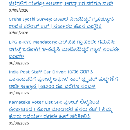
ಜಿಲ್ಲೆಗಳಿಗೆ ಯೆಲ್ಲೋ ಅಲರ್ಟ್, ಆಗಸ್ಟ್ 11ರ ವರೆಗೂ ಮಳೆ!
07/08/2026
Gruha Jyothi Survey: ದಾಖಲೆ ನೀಡದಿದ್ದರೆ ಗೃಹಜ್ಯೋತಿ
ಉಚಿತ ಕರೆಂಟ್ ಕಟ್ | ಸರ್ಕಾರದ ಹೊಸ ಎಚ್ಚರಿಕೆ
07/08/2026
LPG e-KYC Mandatory: ಎಲ್‌ಪಿಜಿ ಗ್ರಾಹಕರೇ ಗಮನಿಸಿ:
ಆಗಸ್ಟ್ 15ರೊಳಗೆ ಇ-ಕೆವೈಸಿ ಮಾಡಿಸದಿದ್ದರೆ ಗ್ಯಾಸ್ ಸಂಪರ್ಕ
ಬಂದ್!?
06/08/2026
India Post Staff Car Driver: 10ನೇ ತರಗತಿ
ಪಾಸಾದವರಿಗೆ ಪೋಸ್ಟ್ ಆಫೀಸ್ ಕಾರ್ ಡ್ರೈವರ್ ಹುದ್ದೆಗಳಿಗೆ
ಅರ್ಜಿ ಆಹ್ವಾನ | 63,200 ರೂ. ವರೆಗೂ ಸಂಬಳ
05/08/2026
Karnataka Voter List SIR: ವೋಟ್ ಲಿಸ್ಟ್‌ನಿಂದ
ಕರ್ನಾಟಕದ 1 ಕೋಟಿ ಮತದಾರರ ಹೆಸರು ಕಟ್ | ನಿಮ್ಮ
ಹೆಸರು ಇದೆಯೇ? ಈಗಲೇ ಹೀಗೆ ಪರಿಶೀಲಿಸಿ
05/08/2026