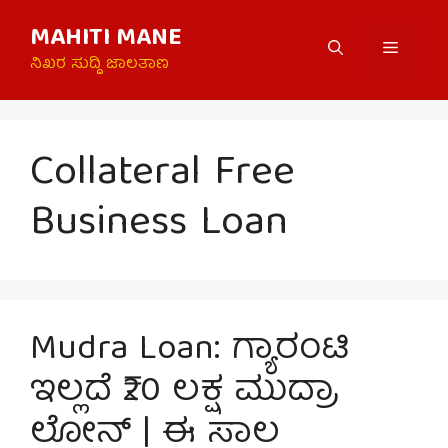
Skip
MAHITI MANE
to
Menu
content
ನಿಖರ ಸುದ್ದಿ ಜಾಲತಾಣ
Collateral Free
Business Loan
Mudra Loan: ಗ್ಯಾರಂಟಿ
ಇಲ್ಲದೆ ₹20 ಲಕ್ಷ ಮುದ್ರಾ
ಲೋನ್ | ಈ ಸಾಲ