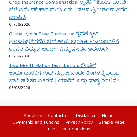
Crop Insurance Compensation: ರೈತರಿಗೆ ₹585.72 ಕೋಟಿ
ಬೆಳೆ ವಿಮೆ ಪರಿಹಾರ ಮಂಜೂರು | ಸಚಿವ ಪ್ರಿಯಾಂಕ್ ಖರ್ಗೆ
ಮಾಹಿತಿ
04/08/2026
Gruha Jyothi Free Electricity: ಗೃಹಜ್ಯೋತಿ
ಫಲಾನುಭವಿಗಳಿಗೆ ಬಿಗ್ ಶಾಕ್: 82,220+ ಕುಟುಂಬಗಳಿಗೆ
ಉಚಿತ ವಿದ್ಯುತ್ ಬಂದ್ | ನಿಮ್ಮ ಹೆಸರೂ ಇದೆಯೇ?
04/08/2026
Two Month Ration Distribution: ರೇಷನ್
ಕಾರ್ಡುದಾರರಿಗೆ ಗುಡ್ ನ್ಯೂಸ್: ಒಂದೇ ತಿಂಗಳಲ್ಲಿ ಎರಡು
ಬಾರಿ ಪಡಿತರ ವಿತರಣೆ | ಯಾರಿಗೆ ಎಷ್ಟು ಧಾನ್ಯ ಸಿಗಲಿದೆ?
03/08/2026
About us
Contact us
Disclaimer
Home
Ownership and Funding
Privacy Policy
Sample Page
Terms and Conditions