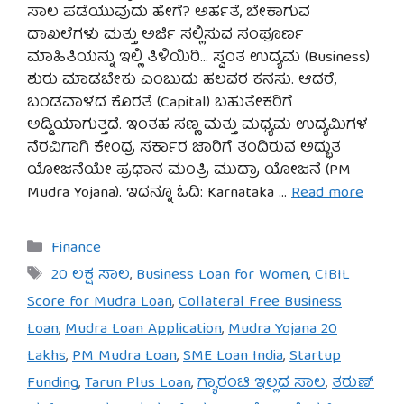
ಸಾಲ ಪಡೆಯುವುದು ಹೇಗೆ? ಅರ್ಹತೆ, ಬೇಕಾಗುವ
ದಾಖಲೆಗಳು ಮತ್ತು ಅರ್ಜಿ ಸಲ್ಲಿಸುವ ಸಂಪೂರ್ಣ
ಮಾಹಿತಿಯನ್ನು ಇಲ್ಲಿ ತಿಳಿಯಿರಿ… ಸ್ವಂತ ಉದ್ಯಮ (Business)
ಶುರು ಮಾಡಬೇಕು ಎಂಬುದು ಹಲವರ ಕನಸು. ಆದರೆ,
ಬಂಡವಾಳದ ಕೊರತೆ (Capital) ಬಹುತೇಕರಿಗೆ
ಅಡ್ಡಿಯಾಗುತ್ತದೆ. ಇಂತಹ ಸಣ್ಣ ಮತ್ತು ಮಧ್ಯಮ ಉದ್ಯಮಿಗಳ
ನೆರವಿಗಾಗಿ ಕೇಂದ್ರ ಸರ್ಕಾರ ಜಾರಿಗೆ ತಂದಿರುವ ಅದ್ಭುತ
ಯೋಜನೆಯೇ ಪ್ರಧಾನ ಮಂತ್ರಿ ಮುದ್ರಾ ಯೋಜನೆ (PM
Mudra Yojana). ಇದನ್ನೂ ಓದಿ: Karnataka …
Read more
Categories
Finance
Tags
20 ಲಕ್ಷ ಸಾಲ
,
Business Loan for Women
,
CIBIL
Score for Mudra Loan
,
Collateral Free Business
Loan
,
Mudra Loan Application
,
Mudra Yojana 20
Lakhs
,
PM Mudra Loan
,
SME Loan India
,
Startup
Funding
,
Tarun Plus Loan
,
ಗ್ಯಾರಂಟಿ ಇಲ್ಲದ ಸಾಲ
,
ತರುಣ್