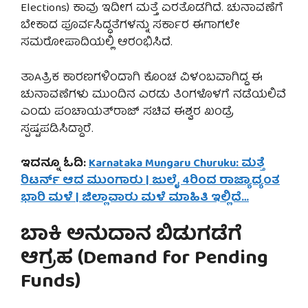
Elections) ಕಾವು ಇದೀಗ ಮತ್ತೆ ಏರತೊಡಗಿದೆ. ಚುನಾವಣೆಗೆ
ಬೇಕಾದ ಪೂರ್ವಸಿದ್ಧತೆಗಳನ್ನು ಸರ್ಕಾರ ಈಗಾಗಲೇ
ಸಮರೋಪಾದಿಯಲ್ಲಿ ಆರಂಭಿಸಿದೆ.
ತಾAತ್ರಿಕ ಕಾರಣಗಳಿಂದಾಗಿ ಕೊಂಚ ವಿಳಂಬವಾಗಿದ್ದ ಈ
ಚುನಾವಣೆಗಳು ಮುಂದಿನ ಎರಡು ತಿಂಗಳೊಳಗೆ ನಡೆಯಲಿವೆ
ಎಂದು ಪಂಚಾಯತ್‌ರಾಜ್ ಸಚಿವ ಈಶ್ವರ ಖಂಡ್ರೆ
ಸ್ಪಷ್ಟಪಡಿಸಿದ್ದಾರೆ.
ಇದನ್ನೂ ಓದಿ:
Karnataka Mungaru Churuku: ಮತ್ತೆ
ರಿಟರ್ನ್ ಆದ ಮುಂಗಾರು | ಜುಲೈ 4ರಿಂದ ರಾಜ್ಯಾದ್ಯಂತ
ಭಾರಿ ಮಳೆ | ಜಿಲ್ಲಾವಾರು ಮಳೆ ಮಾಹಿತಿ ಇಲ್ಲಿದೆ…
ಬಾಕಿ ಅನುದಾನ ಬಿಡುಗಡೆಗೆ
ಆಗ್ರಹ (Demand for Pending
Funds)