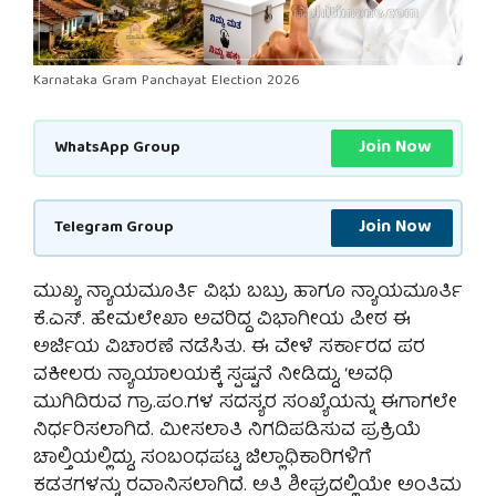
Karnataka Gram Panchayat Election 2026
Join Now
WhatsApp Group
Join Now
Telegram Group
ಮುಖ್ಯ ನ್ಯಾಯಮೂರ್ತಿ ವಿಭು ಬಬ್ರು ಹಾಗೂ ನ್ಯಾಯಮೂರ್ತಿ
ಕೆ.ಎಸ್. ಹೇಮಲೇಖಾ ಅವರಿದ್ದ ವಿಭಾಗೀಯ ಪೀಠ ಈ
ಅರ್ಜಿಯ ವಿಚಾರಣೆ ನಡೆಸಿತು. ಈ ವೇಳೆ ಸರ್ಕಾರದ ಪರ
ವಕೀಲರು ನ್ಯಾಯಾಲಯಕ್ಕೆ ಸ್ಪಷ್ಟನೆ ನೀಡಿದ್ದು, ‘ಅವಧಿ
ಮುಗಿದಿರುವ ಗ್ರಾ.ಪಂ.ಗಳ ಸದಸ್ಯರ ಸಂಖ್ಯೆಯನ್ನು ಈಗಾಗಲೇ
ನಿರ್ಧರಿಸಲಾಗಿದೆ. ಮೀಸಲಾತಿ ನಿಗದಿಪಡಿಸುವ ಪ್ರಕ್ರಿಯೆ
ಚಾಲ್ತಿಯಲ್ಲಿದ್ದು, ಸಂಬಂಧಪಟ್ಟ ಜಿಲ್ಲಾಧಿಕಾರಿಗಳಿಗೆ
ಕಡತಗಳನ್ನು ರವಾನಿಸಲಾಗಿದೆ. ಅತಿ ಶೀಘ್ರದಲ್ಲಿಯೇ ಅಂತಿಮ