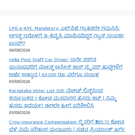
LPG e-KYC Mandatory: ಎಲ್‌ಪಿಜಿ ಗ್ರಾಹಕರೇ ಗಮನಿಸಿ:
ಆಗಸ್ಟ್ 15ರೊಳಗೆ ಇ-ಕೆವೈಸಿ ಮಾಡಿಸದಿದ್ದರೆ ಗ್ಯಾಸ್ ಸಂಪರ್ಕ
ಬಂದ್!?
06/08/2026
India Post Staff Car Driver: 10ನೇ ತರಗತಿ
ಪಾಸಾದವರಿಗೆ ಪೋಸ್ಟ್ ಆಫೀಸ್ ಕಾರ್ ಡ್ರೈವರ್ ಹುದ್ದೆಗಳಿಗೆ
ಅರ್ಜಿ ಆಹ್ವಾನ | 63,200 ರೂ. ವರೆಗೂ ಸಂಬಳ
05/08/2026
Karnataka Voter List SIR: ವೋಟ್ ಲಿಸ್ಟ್‌ನಿಂದ
ಕರ್ನಾಟಕದ 1 ಕೋಟಿ ಮತದಾರರ ಹೆಸರು ಕಟ್ | ನಿಮ್ಮ
ಹೆಸರು ಇದೆಯೇ? ಈಗಲೇ ಹೀಗೆ ಪರಿಶೀಲಿಸಿ
05/08/2026
Crop Insurance Compensation: ರೈತರಿಗೆ ₹585.72 ಕೋಟಿ
ಬೆಳೆ ವಿಮೆ ಪರಿಹಾರ ಮಂಜೂರು | ಸಚಿವ ಪ್ರಿಯಾಂಕ್ ಖರ್ಗೆ