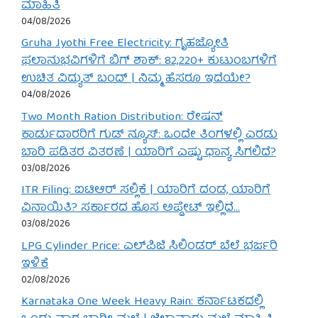
ಮಾಹಿತಿ
04/08/2026
Gruha Jyothi Free Electricity: ಗೃಹಜ್ಯೋತಿ
ಫಲಾನುಭವಿಗಳಿಗೆ ಬಿಗ್ ಶಾಕ್: 82,220+ ಕುಟುಂಬಗಳಿಗೆ
ಉಚಿತ ವಿದ್ಯುತ್ ಬಂದ್ | ನಿಮ್ಮ ಹೆಸರೂ ಇದೆಯೇ?
04/08/2026
Two Month Ration Distribution: ರೇಷನ್
ಕಾರ್ಡುದಾರರಿಗೆ ಗುಡ್ ನ್ಯೂಸ್: ಒಂದೇ ತಿಂಗಳಲ್ಲಿ ಎರಡು
ಬಾರಿ ಪಡಿತರ ವಿತರಣೆ | ಯಾರಿಗೆ ಎಷ್ಟು ಧಾನ್ಯ ಸಿಗಲಿದೆ?
03/08/2026
ITR Filing: ಐಟಿಆರ್ ಸಲ್ಲಿಕೆ | ಯಾರಿಗೆ ದಂಡ, ಯಾರಿಗೆ
ವಿನಾಯಿತಿ? ಸರ್ಕಾರದ ಹೊಸ ಅಪ್ಡೇಟ್ ಇಲ್ಲಿದೆ…
03/08/2026
LPG Cylinder Price: ಎಲ್‌ಪಿಜಿ ಸಿಲಿಂಡರ್ ಬೆಲೆ ಭರ್ಜರಿ
ಇಳಿಕೆ
02/08/2026
Karnataka One Week Heavy Rain: ಕರ್ನಾಟಕದಲ್ಲಿ