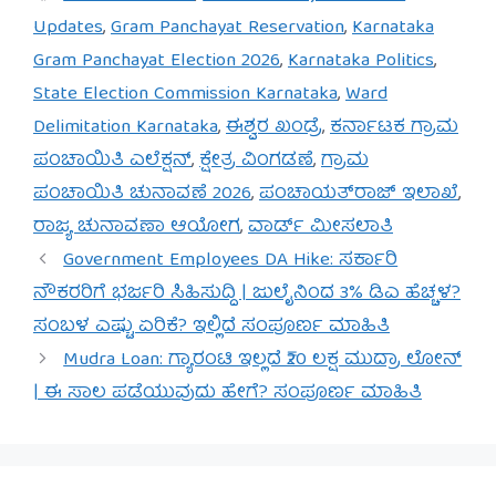
Updates
,
Gram Panchayat Reservation
,
Karnataka
Gram Panchayat Election 2026
,
Karnataka Politics
,
State Election Commission Karnataka
,
Ward
Delimitation Karnataka
,
ಈಶ್ವರ ಖಂಡ್ರೆ
,
ಕರ್ನಾಟಕ ಗ್ರಾಮ
ಪಂಚಾಯಿತಿ ಎಲೆಕ್ಷನ್
,
ಕ್ಷೇತ್ರ ವಿಂಗಡಣೆ
,
ಗ್ರಾಮ
ಪಂಚಾಯಿತಿ ಚುನಾವಣೆ 2026
,
ಪಂಚಾಯತ್‌ರಾಜ್ ಇಲಾಖೆ
,
ರಾಜ್ಯ ಚುನಾವಣಾ ಆಯೋಗ
,
ವಾರ್ಡ್ ಮೀಸಲಾತಿ
Government Employees DA Hike: ಸರ್ಕಾರಿ
ನೌಕರರಿಗೆ ಭರ್ಜರಿ ಸಿಹಿಸುದ್ದಿ | ಜುಲೈನಿಂದ 3% ಡಿಎ ಹೆಚ್ಚಳ?
ಸಂಬಳ ಎಷ್ಟು ಏರಿಕೆ? ಇಲ್ಲಿದೆ ಸಂಪೂರ್ಣ ಮಾಹಿತಿ
Mudra Loan: ಗ್ಯಾರಂಟಿ ಇಲ್ಲದೆ ₹20 ಲಕ್ಷ ಮುದ್ರಾ ಲೋನ್
| ಈ ಸಾಲ ಪಡೆಯುವುದು ಹೇಗೆ? ಸಂಪೂರ್ಣ ಮಾಹಿತಿ