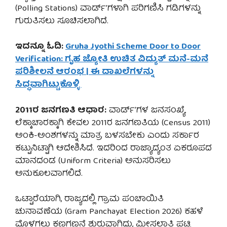
(Polling Stations) ವಾರ್ಡ್’ಗಳಾಗಿ ಪರಿಗಣಿಸಿ ಗಡಿಗಳನ್ನು
ಗುರುತಿಸಲು ಸೂಚಿಸಲಾಗಿದೆ.
ಇದನ್ನೂ ಓದಿ:
Gruha Jyothi Scheme Door to Door
Verification: ಗೃಹ ಜ್ಯೋತಿ ಉಚಿತ ವಿದ್ಯುತ್ ಮನೆ-ಮನೆ
ಪರಿಶೀಲನೆ ಆರಂಭ | ಈ ದಾಖಲೆಗಳನ್ನು
ಸಿದ್ಧವಾಗಿಟ್ಟುಕೊಳ್ಳಿ
2011ರ ಜನಗಣತಿ ಆಧಾರ:
ವಾರ್ಡ್’ಗಳ ಜನಸಂಖ್ಯೆ
ಲೆಕ್ಕಾಚಾರಕ್ಕಾಗಿ ಕೇವಲ 2011ರ ಜನಗಣತಿಯ (Census 2011)
ಅಂಕಿ-ಅಂಶಗಳನ್ನು ಮಾತ್ರ ಬಳಸಬೇಕು ಎಂದು ಸರ್ಕಾರ
ಕಟ್ಟುನಿಟ್ಟಾಗಿ ಆದೇಶಿಸಿದೆ. ಇದರಿಂದ ರಾಜ್ಯಾದ್ಯಂತ ಏಕರೂಪದ
ಮಾನದಂಡ (Uniform Criteria) ಅನುಸರಿಸಲು
ಅನುಕೂಲವಾಗಲಿದೆ.
ಒಟ್ಟಾರೆಯಾಗಿ, ರಾಜ್ಯದಲ್ಲಿ ಗ್ರಾಮ ಪಂಚಾಯಿತಿ
ಚುನಾವಣೆಯ (Gram Panchayat Election 2026) ಕಹಳೆ
ಮೊಳಗಲು ಕ್ಷಣಗಣನೆ ಶುರುವಾಗಿದ್ದು, ಮೀಸಲಾತಿ ಪಟ್ಟಿ