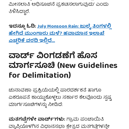
ಮೀಸಲಾತಿ ಅಧಿಸೂಚನೆ ಪ್ರಕಟಿಸಲಾಗುವುದು’ ಎಂದು
ತಿಳಿಸಿದ್ದಾರೆ.
ಇದನ್ನೂ ಓದಿ:
July Monsoon Rain: ಜುಲೈ ತಿಂಗಳಲ್ಲಿ
ಹೇಗಿದೆ ಮುಂಗಾರು ಮಳೆ? ಹವಾಮಾನ ಇಲಾಖೆ
ಎಚ್ಚರಿಕೆ ವರದಿ ಇಲ್ಲಿದೆ…
ವಾರ್ಡ್ ವಿಂಗಡಣೆಗೆ ಹೊಸ
ಮಾರ್ಗಸೂಚಿ (New Guidelines
for Delimitation)
ಚುನಾವಣಾ ಪ್ರಕ್ರಿಯೆಯಲ್ಲಿ ಪಾರದರ್ಶಕತೆ ಹಾಗೂ
ಏಕರೂಪತೆ ಕಾಯ್ದುಕೊಳ್ಳಲು ಸರ್ಕಾರ ಕೆಲವೊಂದು ಸ್ಪಷ್ಟ
ಮಾರ್ಗಸೂಚಿಗಳನ್ನು ನೀಡಿದೆ:
ಮತಗಟ್ಟೆಗಳೇ ವಾರ್ಡ್’ಗಳು:
ಗ್ರಾಮ ಪಂಚಾಯಿತಿ
ವ್ಯಾಪ್ತಿಯೊಳಗಿನ ವಿಧಾನಸಭಾ ಕ್ಷೇತ್ರದ ಮತಗಟ್ಟೆಗಳನ್ನೇ