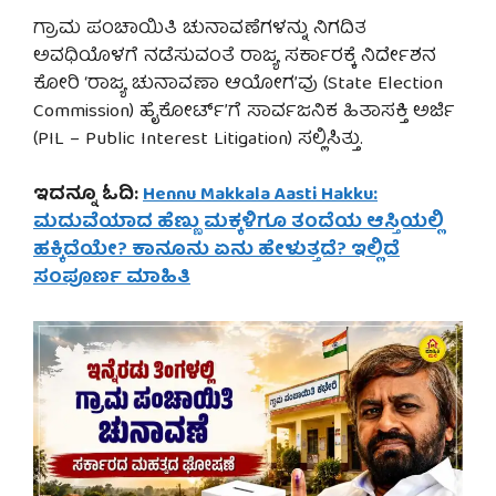
ಗ್ರಾಮ ಪಂಚಾಯಿತಿ ಚುನಾವಣೆಗಳನ್ನು ನಿಗದಿತ
ಅವಧಿಯೊಳಗೆ ನಡೆಸುವಂತೆ ರಾಜ್ಯ ಸರ್ಕಾರಕ್ಕೆ ನಿರ್ದೇಶನ
ಕೋರಿ ‘ರಾಜ್ಯ ಚುನಾವಣಾ ಆಯೋಗ’ವು (State Election
Commission) ಹೈಕೋರ್ಟ್’ಗೆ ಸಾರ್ವಜನಿಕ ಹಿತಾಸಕ್ತಿ ಅರ್ಜಿ
(PIL – Public Interest Litigation) ಸಲ್ಲಿಸಿತ್ತು.
ಇದನ್ನೂ ಓದಿ:
Hennu Makkala Aasti Hakku:
ಮದುವೆಯಾದ ಹೆಣ್ಣು ಮಕ್ಕಳಿಗೂ ತಂದೆಯ ಆಸ್ತಿಯಲ್ಲಿ
ಹಕ್ಕಿದೆಯೇ? ಕಾನೂನು ಏನು ಹೇಳುತ್ತದೆ? ಇಲ್ಲಿದೆ
ಸಂಪೂರ್ಣ ಮಾಹಿತಿ