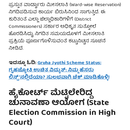
ಪ್ರಸ್ತುತ ವಾರ್ಡ್ವಾರು ಮೀಸಲಾತಿ (Ward-wise Reservation)
ನಿಗದಿಪಡಿಸುವ ಕಾರ್ಯ ಬಿರುಸಿನಿಂದ ಸಾಗುತ್ತಿದೆ. ಈ
ಕುರಿತಂತೆ ಎಲ್ಲಾ ಜಿಲ್ಲಾಧಿಕಾರಿಗಳಿಗೆ (District
Commissioners) ಸರ್ಕಾರ ಅಧಿಕೃತ ಸುತ್ತೋಲೆ
ಹೊರಡಿಸಿದ್ದು, ನಿಗದಿತ ಸಮಯದೊಳಗೆ ಮೀಸಲಾತಿ
ಪ್ರಕ್ರಿಯೆ ಪೂರ್ಣಗೊಳಿಸುವಂತೆ ಕಟ್ಟುನಿಟ್ಟಿನ ಸೂಚನೆ
ನೀಡಿದೆ.
ಇದನ್ನೂ ಓದಿ:
Gruha Jyothi Scheme Status:
ಗೃಹಜ್ಯೋತಿ ಉಚಿತ ವಿದ್ಯುತ್: ನಿಮ್ಮ ಹೆಸರು
ಲಿಸ್ಟ್’ನಲ್ಲಿದೆಯಾ? ಸುಲಭವಾಗಿ ಚೆಕ್ ಮಾಡಿಕೊಳ್ಳಿ!
ಹೈಕೋರ್ಟ್ ಮೆಟ್ಟಿಲೇರಿದ್ದ
ಚುನಾವಣಾ ಆಯೋಗ (State
Election Commission in High
Court)