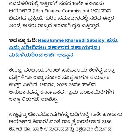
ನವದೆಹಲಿಯಲ್ಲಿ ಇತ್ತೀಚೆಗೆ ನಡೆದ 16ನೇ ಹಣಕಾಸು
ಆಯೋಗದ (16th Finance Commission) ಅನುದಾನ
ಬಿಡುಗಡೆ ಪ್ರಕ್ರಿಯೆ ಕುರಿತ ಸಮಾವೇಶದಲ್ಲಿ ಸಚಿವ ಈಶ್ವರ
ಖಂಡ್ರೆ ಅವರು ರಾಜ್ಯದ ಪರವಾಗಿ ಧ್ವನಿ ಎತ್ತಿದ್ದಾರೆ.
ಇದನ್ನೂ ಓದಿ:
Hasu Emme Khareedi Subsidy: ಹಸು,
ಎಮ್ಮೆ ಖರೀದಿಸಲು ಸರ್ಕಾರದ ಸಹಾಯಧನ |
ಮಹಿಳೆಯರಿಂದ ಅರ್ಜಿ ಆಹ್ವಾನ
ಕೇಂದ್ರ ಪಂಚಾಯತ್‌ರಾಜ್ ಸಚಿವಾಲಯ ಕೇಳಿದ್ದ ಎಲ್ಲಾ
ಪ್ರಶ್ನೆಗಳಿಗೂ ರಾಜ್ಯ ಸರ್ಕಾರ ಸೂಕ್ತ ಹಾಗೂ ಸಮರ್ಪಕ
ಉತ್ತರ ನೀಡಿದೆ. ಆದರೂ, 2025-26ನೇ ಸಾಲಿನ
ಅನುದಾನವನ್ನು ಕರ್ನಾಟಕದ ಗ್ರಾಮ ಪಂಚಾಯಿತಿಗಳಿಗೆ
ಇನ್ನೂ ಬಿಡುಗಡೆ ಮಾಡಿಲ್ಲ.
ಸಣ್ಣಪುಟ್ಟ ಲೋಪದೋಷಗಳನ್ನು ಬದಿಗೊತ್ತಿ, 15ನೇ ಹಣಕಾಸು
ಆಯೋಗದ ಶಿಫಾರಸಿನಂತೆ ರಾಜ್ಯಕ್ಕೆ ಬರಬೇಕಾದ 2,186
ಕೋಟಿ ರೂ. ಬಾಕಿ ಅನುದಾನವನ್ನು ತಕ್ಷಣವೇ ಬಿಡುಗಡೆ