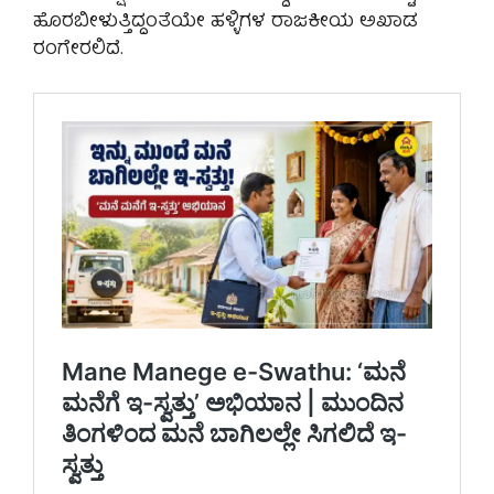
ಹೊರಬೀಳುತ್ತಿದ್ದಂತೆಯೇ ಹಳ್ಳಿಗಳ ರಾಜಕೀಯ ಅಖಾಡ
ರಂಗೇರಲಿದೆ.