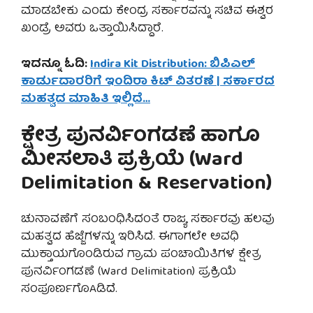
ಮಾಡಬೇಕು ಎಂದು ಕೇಂದ್ರ ಸರ್ಕಾರವನ್ನು ಸಚಿವ ಈಶ್ವರ
ಖಂಡ್ರೆ ಅವರು ಒತ್ತಾಯಿಸಿದ್ದಾರೆ.
ಇದನ್ನೂ ಓದಿ:
Indira Kit Distribution: ಬಿಪಿಎಲ್
ಕಾರ್ಡುದಾರರಿಗೆ ಇಂದಿರಾ ಕಿಟ್ ವಿತರಣೆ | ಸರ್ಕಾರದ
ಮಹತ್ವದ ಮಾಹಿತಿ ಇಲ್ಲಿದೆ…
ಕ್ಷೇತ್ರ ಪುನರ್ವಿಂಗಡಣೆ ಹಾಗೂ
ಮೀಸಲಾತಿ ಪ್ರಕ್ರಿಯೆ (Ward
Delimitation & Reservation)
ಚುನಾವಣೆಗೆ ಸಂಬಂಧಿಸಿದಂತೆ ರಾಜ್ಯ ಸರ್ಕಾರವು ಹಲವು
ಮಹತ್ವದ ಹೆಜ್ಜೆಗಳನ್ನು ಇರಿಸಿದೆ. ಈಗಾಗಲೇ ಅವಧಿ
ಮುಕ್ತಾಯಗೊಂಡಿರುವ ಗ್ರಾಮ ಪಂಚಾಯಿತಿಗಳ ಕ್ಷೇತ್ರ
ಪುನರ್ವಿಂಗಡಣೆ (Ward Delimitation) ಪ್ರಕ್ರಿಯೆ
ಸಂಪೂರ್ಣಗೊAಡಿದೆ.