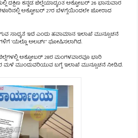
ಲ್ಲಿ ದಕ್ಷಿಣ ಕನ್ನಡ ಜಿಲ್ಲೆಯಾದ್ಯಂತ ಅಕ್ಟೋಬರ್ 26 ಭಾನುವಾರ
ಗಳೂರಿನಲ್ಲಿ ಅಕ್ಟೋಬರ್ 27ರ ಬೆಳಗ್ಗೆಯಿಂದಲೇ ಜೋರಾದ
ಗುವ ಸಾಧ್ಯತೆ ಇದೆ ಎಂದು ಹವಾಮಾನ ಇಲಾಖೆ ಮುನ್ಸೂಚನೆ
ೆಗಳಿಗೆ ‘ಯೆಲ್ಲೊ ಅಲರ್ಟ್’ ಘೋಷಿಸಲಾಗಿದೆ.
ಿಲ್ಲೆಗಳಲ್ಲಿ ಅಕ್ಟೋಬರ್ 28ರ ಮಂಗಳವಾರವೂ ಭಾರಿ
 ಮಳೆ ಮುಂದುವರಿಯುವ ಬಗ್ಗೆ ಇಲಾಖೆ ಮುನ್ಸೂಚನೆ ನೀಡಿದೆ.