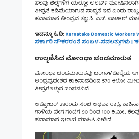
ಹಲವು ಜಿಲ್ಲೆಗಳಿಗೆ ಯೆಲ್ಲೋ ಅಲರ್ಟ್ ಘೋಷಿಸಲಾಗ
ತೀವ್ರತೆ ಕಡಿಮೆಯಾಗುವ ಸಾಧ್ಯತೆ ಇದೆ ಎಂದು ರಾಜ
ಹವಾಮಾನ ಕೇಂದ್ರದ ತಜ್ಞ ಸಿ. ಎಸ್. ಪಾಟೀಲ್ ಮಾಹಿತ
ಇದನ್ನೂ ಓದಿ:
Karnataka Domestic Workers 
ಸರ್ಕಾರಿ ನೌಕರರಂತೆ ಸಂಬಳ-ಸವಲತ್ತುಗಳು | 
ಉಲ್ಬಣಿಸಿದ ಮೋಂಥಾ ಚಂಡಮಾರುತ
ಮೋಂಥಾ ಚಂಡಮಾರುತವು ಬಂಗಾಳಕೊಲ್ಲಿಯ ಆಗ್ನೆಯ 
ಆಂಧ್ರಪ್ರದೇಶದ ಕಾಕಿನಾಡದಿಂದ 570 ಕಿಲೋ ಮೀಟರ್ ದೂರ
ತೀವ್ರಗೊಳ್ಳುವ ಸಂಭವವಿದೆ.
ಅಕ್ಟೋಬರ್ 28ರಂದು ಸಂಜೆ ಅಥವಾ ರಾತ್ರಿ ಕಾಕಿನಾಡ
ಗಾಳಿಯ ವೇಗ ಗಂಟೆಗೆ 90 ರಿಂದ 100 ಕಿ.ಮೀ., ಕೆಲವೊ
ಹವಾಮಾನ ಇಲಾಖೆ ಮಾಹಿತಿ ನೀಡಿದೆ.