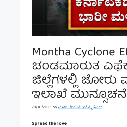
Montha Cyclone 
ಚಂಡಮಾರುತ ಎಫೆಕ್
ಜಿಲ್ಲೆಗಳಲ್ಲಿ ಜೋರ
ಇಲಾಖೆ ಮುನ್ಸೂಚನೆ
28/10/2025
by
ಮಾಲತೇಶ ಮಾಳಮ್ಮನವರ್
Spread the love