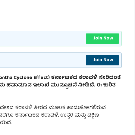
Join Now
Join Now
 Cyclone Effect) ಕರ್ನಾಟಕದ ಕರಾವಳಿ ಸೇರಿದಂತೆ
ಂದು ಹವಾಮಾನ ಇಲಾಖೆ ಮುನ್ಸೂಚನೆ ನೀಡಿದೆ. ಈ ಕುರಿತ
ರದೇಶದ ಕರಾವಳಿ ತೀರದ ಮೂಲಕ ಹಾದುಹೋಗಲಿರುವ
 ವರೆಗೂ ಕರ್ನಾಟಕದ ಕರಾವಳಿ, ಉತ್ತರ ಮತ್ತು ದಕ್ಷಿಣ
ಯಿದೆ.