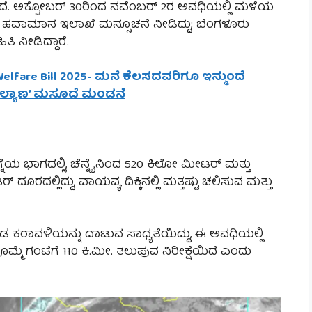
ಿದೆ. ಅಕ್ಟೋಬರ್ 30ರಿಂದ ನವೆಂಬರ್ 2ರ ಅವಧಿಯಲ್ಲಿ ಮಳೆಯ
್ಯ ಹವಾಮಾನ ಇಲಾಖೆ ಮನ್ಸೂಚನೆ ನೀಡಿದ್ದು; ಬೆಂಗಳೂರು
ಿ ನೀಡಿದ್ದಾರೆ.
Welfare Bill 2025- ಮನೆ ಕೆಲಸದವರಿಗೂ ಇನ್ಮುಂದೆ
‘ಕಲ್ಯಾಣ’ ಮಸೂದೆ ಮಂಡನೆ
ಭಾಗದಲ್ಲಿ, ಚೆನ್ನೈನಿಂದ 520 ಕಿಲೋ ಮೀಟರ್ ಮತ್ತು
ದಲ್ಲಿದ್ದು, ವಾಯವ್ಯ ದಿಕ್ಕಿನಲ್ಲಿ ಮತ್ತಷ್ಟು ಚಲಿಸುವ ಮತ್ತು
 ಕರಾವಳಿಯನ್ನು ದಾಟುವ ಸಾಧ್ಯತೆಯಿದ್ದು, ಈ ಅವಧಿಯಲ್ಲಿ
ಮ್ಮೆ ಗಂಟೆಗೆ 110 ಕಿ.ಮೀ. ತಲುಪುವ ನಿರೀಕ್ಷೆಯಿದೆ ಎಂದು