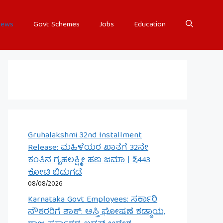
ews
Govt Schemes
Jobs
Education
Gruhalakshmi 32nd Installment
Release: ಮಹಿಳೆಯರ ಖಾತೆಗೆ 32ನೇ
ಕಂತಿನ ಗೃಹಲಕ್ಷ್ಮೀ ಹಣ ಜಮಾ | ₹2,443
ಕೋಟಿ ಬಿಡುಗಡೆ
08/08/2026
Karnataka Govt Employees: ಸರ್ಕಾರಿ
ನೌಕರರಿಗೆ ಶಾಕ್: ಆಸ್ತಿ ಘೋಷಣೆ ಕಡ್ಡಾಯ,