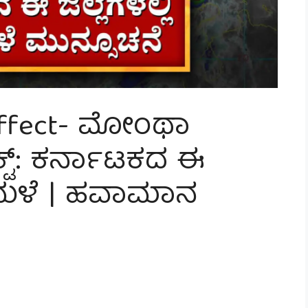
Effect- ಮೋಂಥಾ
ಟ್: ಕರ್ನಾಟಕದ ಈ
ು ಮಳೆ | ಹವಾಮಾನ