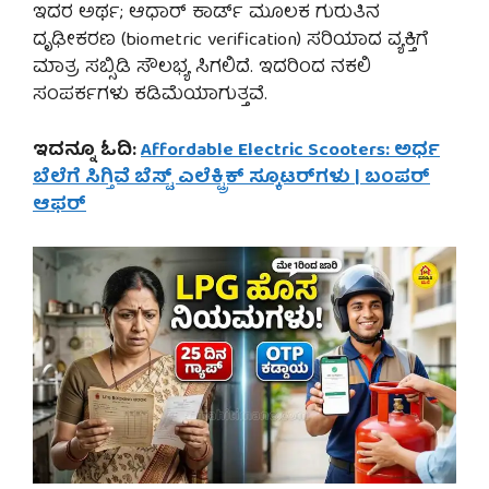
ಇದರ ಅರ್ಥ; ಆಧಾರ್ ಕಾರ್ಡ್ ಮೂಲಕ ಗುರುತಿನ
ದೃಢೀಕರಣ (biometric verification) ಸರಿಯಾದ ವ್ಯಕ್ತಿಗೆ
ಮಾತ್ರ ಸಬ್ಸಿಡಿ ಸೌಲಭ್ಯ ಸಿಗಲಿದೆ. ಇದರಿಂದ ನಕಲಿ
ಸಂಪರ್ಕಗಳು ಕಡಿಮೆಯಾಗುತ್ತವೆ.
ಇದನ್ನೂ ಓದಿ:
Affordable Electric Scooters: ಅರ್ಧ
ಬೆಲೆಗೆ ಸಿಗ್ತಿವೆ ಬೆಸ್ಟ್ ಎಲೆಕ್ಟ್ರಿಕ್ ಸ್ಕೂಟರ್‌ಗಳು | ಬಂಪರ್
ಆಫರ್