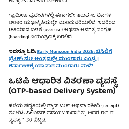
ಕನಿಷ್ಠ 25 ದಿನ ಕಾಯಬೇಕಾಗಿದೆ.
ಗ್ರಾಮೀಣ ಪ್ರದೇಶಗಳಲ್ಲಿ ಈಗಾಗಲೇ ಇರುವ 45 ದಿನಗಳ
ಅಂತರ ಯಥಾಸ್ಥಿತಿಯಲ್ಲೇ ಮುಂದುವರಿಯಲಿದೆ. ಇದರಿಂದ
ಅತಿಯಾದ ಬಳಕೆ (overuse) ಅಥವಾ ಅನಗತ್ಯ ಸಂಗ್ರಹ
(hoarding) ನಿಯಂತ್ರಣಕ್ಕೆ ಬರಲಿದೆ.
ಇದನ್ನೂ ಓದಿ:
Early Monsoon India 2026: ಬಿಸಿಲಿಗೆ
ಬ್ರೇಕ್: ಮೇ ಅಂತ್ಯದಲ್ಲೇ ಮುಂಗಾರು ಎಂಟ್ರಿ |
ಕರ್ನಾಟಕಕ್ಕೆ ಯಾವಾಗ ಮುಂಗಾರು ಮಳೆ?
ಒಟಿಪಿ ಆಧಾರಿತ ವಿತರಣಾ ವ್ಯವಸ್ಥೆ
(OTP-based Delivery System)
ಹಳೆಯ ಪದ್ಧತಿಯಲ್ಲಿ ಗ್ಯಾಸ್ ಬುಕ್ ಅಥವಾ ರಶೀದಿ (receipt)
ತೋರಿಸಿ ಸಿಲಿಂಡರ್ ಪಡೆಯಬಹುದಾಗಿತ್ತು. ಆದರೆ ಈಗ ಈ
ವ್ಯವಸ್ಥೆಗೆ ತೆರೆ ಬಿದ್ದಿದೆ.