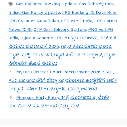
Tags
Gas Cylinder Booking Update
,
Gas Subsidy India
,
Indian Gas Policy Update
,
LPG Booking 25 Days Rule
,
LPG Cylinder New Rules
,
LPG eKYC India
,
LPG Latest
News 2026
,
OTP Gas Delivery System
,
PNG vs LPG
India
,
Ujjwala Scheme LPG
,
ಉಜ್ವಲ ಯೋಜನೆ
,
ಎಲ್‌ಪಿಜಿ
ನಿಯಮ ಬದಲಾವಣೆ 2026
,
ಗ್ಯಾಸ್ ನಿಯಮಗಳು ಭಾರತ
,
ಗ್ಯಾಸ್ ಬುಕ್ಕಿಂಗ್ 25 ದಿನ
,
ಗ್ಯಾಸ್ ಸಿಲಿಂಡರ್ ಅಪ್ಡೇಟ್
,
ಗ್ಯಾಸ್
ಸಿಲಿಂಡರ್ ಹೊಸ ನಿಯಮ
Mysuru District Court Recruitment 2026: SSLC,
PUC ಪಾಸಾದವರಿಗೆ ಜಿಲ್ಲಾ ನ್ಯಾಯಾಲಯ ಹುದ್ದೆಗಳಿಗೆ ಅರ್ಜಿ
ಆಹ್ವಾನ | ಸರ್ಕಾರಿ ಉದ್ಯೋಗದ ದೊಡ್ಡ ಅವಕಾಶ
Mungaru Early Entry: 14ಕ್ಕೆ ಮುಂಗಾರು ಪ್ರವೇಶ?
ಮೇ ತಿಂಗಳು ವಾಡಿಕೆಗಿಂತ ಹೆಚ್ಚು ಮಳೆ