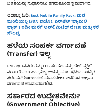
ಬಳಕೆಯನ್ನು ಸುಧಾರಿಸಲು ತೆಗೆದುಕೊಂಡ ಕ್ರಮವಾಗಿದೆ.
ಇದನ್ನೂ ಓದಿ:
Best Mobile Family Pack: ಮನೆ
ಮಂದಿಯಲ್ಲ ಬಳಸಿ ಜಿಯೋ, ಏರ್‌ಟೆಲ್ ‘ಫ್ಯಾಮಿಲಿ
ಪ್ಯಾಕ್’ | ಇಡೀ ಮನೆಗೆ ಅನ್‌ಲಿಮಿಟೆಡ್ ಡೇಟಾ ಮತ್ತು ಕರೆ
ಸೌಲಭ್ಯ
ಹಳೆಯ ಸಂಪರ್ಕ ವರ್ಗಾವಣೆ
(Transfer) ಇಲ್ಲ
PNG ಇರುವವರು ತಮ್ಮ LPG ಸಂಪರ್ಕವನ್ನು ಬೇರೆ ವ್ಯಕ್ತಿಗೆ
ವರ್ಗಾಯಿಸಲು ಸಾಧ್ಯವಿಲ್ಲ. ಅದನ್ನು ಸಂಬಂಧಿಸಿದ ಏಜೆನ್ಸಿಗೆ
ಸರೆಂಡರ್ (surrender) ಮಾಡಬೇಕು. ಇದರಿಂದ ಅಕ್ರಮ
ವರ್ಗಾವಣೆ ಕಡಿಮೆಯಾಗಲಿದೆ.
ಸರ್ಕಾರದ ಉದ್ದೇಶವೇನು?
(Government Objective)