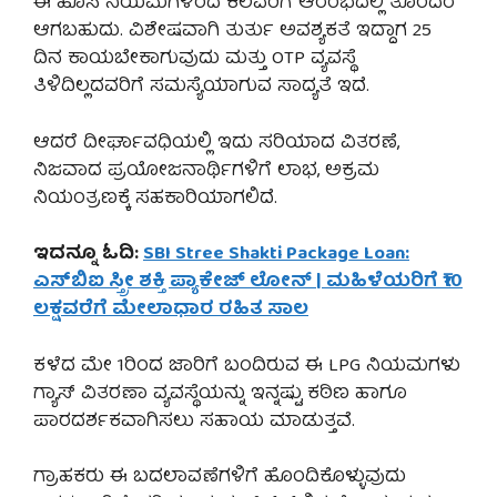
ಈ ಹೊಸ ನಿಯಮಗಳಿಂದ ಕೆಲವರಿಗೆ ಆರಂಭದಲ್ಲಿ ತೊಂದರೆ
ಆಗಬಹುದು. ವಿಶೇಷವಾಗಿ ತುರ್ತು ಅವಶ್ಯಕತೆ ಇದ್ದಾಗ 25
ದಿನ ಕಾಯಬೇಕಾಗುವುದು ಮತ್ತು OTP ವ್ಯವಸ್ಥೆ
ತಿಳಿದಿಲ್ಲದವರಿಗೆ ಸಮಸ್ಯೆಯಾಗುವ ಸಾದ್ಯತೆ ಇದೆ.
ಆದರೆ ದೀರ್ಘಾವಧಿಯಲ್ಲಿ ಇದು ಸರಿಯಾದ ವಿತರಣೆ,
ನಿಜವಾದ ಪ್ರಯೋಜನಾರ್ಥಿಗಳಿಗೆ ಲಾಭ, ಅಕ್ರಮ
ನಿಯಂತ್ರಣಕ್ಕೆ ಸಹಕಾರಿಯಾಗಲಿದೆ.
ಇದನ್ನೂ ಓದಿ:
SBI Stree Shakti Package Loan:
ಎಸ್‌ಬಿಐ ಸ್ತ್ರೀ ಶಕ್ತಿ ಪ್ಯಾಕೇಜ್ ಲೋನ್ | ಮಹಿಳೆಯರಿಗೆ ₹10
ಲಕ್ಷವರೆಗೆ ಮೇಲಾಧಾರ ರಹಿತ ಸಾಲ
ಕಳೆದ ಮೇ 1ರಿಂದ ಜಾರಿಗೆ ಬಂದಿರುವ ಈ LPG ನಿಯಮಗಳು
ಗ್ಯಾಸ್ ವಿತರಣಾ ವ್ಯವಸ್ಥೆಯನ್ನು ಇನ್ನಷ್ಟು ಕಠಿಣ ಹಾಗೂ
ಪಾರದರ್ಶಕವಾಗಿಸಲು ಸಹಾಯ ಮಾಡುತ್ತವೆ.
ಗ್ರಾಹಕರು ಈ ಬದಲಾವಣೆಗಳಿಗೆ ಹೊಂದಿಕೊಳ್ಳುವುದು