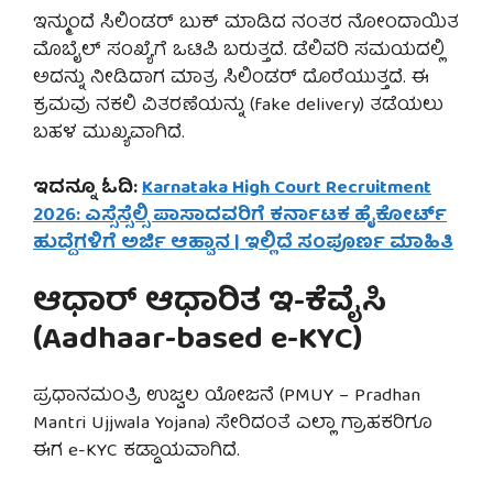
ಇನ್ಮುಂದೆ ಸಿಲಿಂಡರ್ ಬುಕ್ ಮಾಡಿದ ನಂತರ ನೋಂದಾಯಿತ
ಮೊಬೈಲ್ ಸಂಖ್ಯೆಗೆ ಒಟಿಪಿ ಬರುತ್ತದೆ. ಡೆಲಿವರಿ ಸಮಯದಲ್ಲಿ
ಅದನ್ನು ನೀಡಿದಾಗ ಮಾತ್ರ ಸಿಲಿಂಡರ್ ದೊರೆಯುತ್ತದೆ. ಈ
ಕ್ರಮವು ನಕಲಿ ವಿತರಣೆಯನ್ನು (fake delivery) ತಡೆಯಲು
ಬಹಳ ಮುಖ್ಯವಾಗಿದೆ.
ಇದನ್ನೂ ಓದಿ:
Karnataka High Court Recruitment
2026: ಎಸ್ಸೆಸ್ಸೆಲ್ಸಿ ಪಾಸಾದವರಿಗೆ ಕರ್ನಾಟಕ ಹೈಕೋರ್ಟ್
ಹುದ್ದೆಗಳಿಗೆ ಅರ್ಜಿ ಆಹ್ವಾನ | ಇಲ್ಲಿದೆ ಸಂಪೂರ್ಣ ಮಾಹಿತಿ
ಆಧಾರ್ ಆಧಾರಿತ ಇ-ಕೆವೈಸಿ
(Aadhaar-based e-KYC)
ಪ್ರಧಾನಮಂತ್ರಿ ಉಜ್ವಲ ಯೋಜನೆ (PMUY – Pradhan
Mantri Ujjwala Yojana) ಸೇರಿದಂತೆ ಎಲ್ಲಾ ಗ್ರಾಹಕರಿಗೂ
ಈಗ e-KYC ಕಡ್ಡಾಯವಾಗಿದೆ.