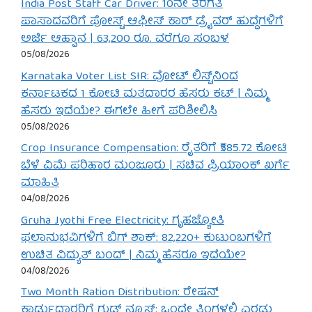
India Post Staff Car Driver: 10ನೇ ತರಗತಿ
ಪಾಸಾದವರಿಗೆ ಪೋಸ್ಟ್ ಆಫೀಸ್ ಕಾರ್ ಡ್ರೈವರ್ ಹುದ್ದೆಗಳಿಗೆ
ಅರ್ಜಿ ಆಹ್ವಾನ | 63,200 ರೂ. ವರೆಗೂ ಸಂಬಳ
05/08/2026
Karnataka Voter List SIR: ವೋಟ್ ಲಿಸ್ಟ್‌ನಿಂದ
ಕರ್ನಾಟಕದ 1 ಕೋಟಿ ಮತದಾರರ ಹೆಸರು ಕಟ್ | ನಿಮ್ಮ
ಹೆಸರು ಇದೆಯೇ? ಈಗಲೇ ಹೀಗೆ ಪರಿಶೀಲಿಸಿ
05/08/2026
Crop Insurance Compensation: ರೈತರಿಗೆ ₹585.72 ಕೋಟಿ
ಬೆಳೆ ವಿಮೆ ಪರಿಹಾರ ಮಂಜೂರು | ಸಚಿವ ಪ್ರಿಯಾಂಕ್ ಖರ್ಗೆ
ಮಾಹಿತಿ
04/08/2026
Gruha Jyothi Free Electricity: ಗೃಹಜ್ಯೋತಿ
ಫಲಾನುಭವಿಗಳಿಗೆ ಬಿಗ್ ಶಾಕ್: 82,220+ ಕುಟುಂಬಗಳಿಗೆ
ಉಚಿತ ವಿದ್ಯುತ್ ಬಂದ್ | ನಿಮ್ಮ ಹೆಸರೂ ಇದೆಯೇ?
04/08/2026
Two Month Ration Distribution: ರೇಷನ್
ಕಾರ್ಡುದಾರರಿಗೆ ಗುಡ್ ನ್ಯೂಸ್: ಒಂದೇ ತಿಂಗಳಲ್ಲಿ ಎರಡು