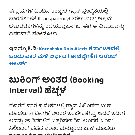
ಈ ಕ್ರಮಗಳ ಹಿಂದಿನ ಉದ್ದೇಶ ಗ್ಯಾಸ್ ಪೂರೈಕೆಯಲ್ಲಿ
ಪಾರದರ್ಶಕತೆ (transparency) ತರಲು ಮತ್ತು ಅಕ್ರಮ
ಚಟುವಟಿಕೆಗಳನ್ನು ತಡೆಯುವುದಾಗಿದೆ. ಈಗ ಈ ವಿಷಯವನ್ನು
ವಿವರವಾಗಿ ನೋಡೋಣ.
ಇದನ್ನೂ ಓದಿ:
Karnataka Rain Alert: ಕರ್ನಾಟಕದಲ್ಲಿ
ಒಂದು ವಾರ ಮಳೆ ಆರ್ಭಟ | ಈ ಜಿಲ್ಲೆಗಳಿಗೆ ಆರೆಂಜ್
ಅಲರ್ಟ್
ಬುಕಿಂಗ್ ಅಂತರ (Booking
Interval) ಹೆಚ್ಚಳ
ಈವರೆಗೆ ನಗರ ಪ್ರದೇಶಗಳಲ್ಲಿ ಗ್ಯಾಸ್ ಸಿಲಿಂಡರ್ ಬುಕ್
ಮಾಡಲು 21 ದಿನಗಳ ಅಂತರ ಇರಬೇಕಾಗಿತ್ತು. ಆದರೆ ಇದೀಗ
ಅದನ್ನು 25 ದಿನಗಳಿಗೆ ವಿಸ್ತರಿಸಲಾಗಿದೆ. ಅಂದರೆ, ಒಂದು
ಸಿಲಿಂಡರ್ ಪಡೆದ ನಂತರ ಮತ್ತೊಂದು ಬುಕ್ ಮಾಡಲು