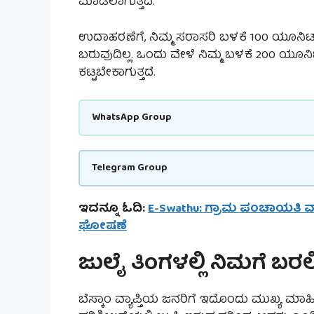
ಮಾಡಲಾಗುತ್ತದೆ.
ಉದಾಹರಣೆಗೆ, ನಿಮ್ಮ ಸರಾಸರಿ ಬಳಕೆ 100 ಯೂನಿಟ್ ಇ
ಬರುವುದಿಲ್ಲ. ಒಂದು ವೇಳೆ ನಿಮ್ಮ ಬಳಕೆ 200 ಯೂನಿ
ಕಟ್ಟಬೇಕಾಗುತ್ತದೆ.
WhatsApp Group
Telegram Group
ಇದನ್ನೂ ಓದಿ:
E-Swathu: ಗ್ರಾಮ ಪಂಚಾಯತಿ ವ್ಯಾ
ಘೋಷಣೆ
ಜುಲೈ ತಿಂಗಳಲ್ಲಿ ನಿಮಗೆ ಬರಲಿ
ಬೆಸ್ಕಾಂ ವ್ಯಾಪ್ತಿಯ ಜನರಿಗೆ ಇದೊಂದು ಮುಖ್ಯ ಮಾಹ