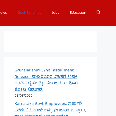
ews
Govt Schemes
Jobs
Education
Gruhalakshmi 32nd Installment
Release: ಮಹಿಳೆಯರ ಖಾತೆಗೆ 32ನೇ
ಕಂತಿನ ಗೃಹಲಕ್ಷ್ಮೀ ಹಣ ಜಮಾ | ₹2,443
ಕೋಟಿ ಬಿಡುಗಡೆ
08/08/2026
Karnataka Govt Employees: ಸರ್ಕಾರಿ
ನೌಕರರಿಗೆ ಶಾಕ್: ಆಸ್ತಿ ಘೋಷಣೆ ಕಡ್ಡಾಯ,