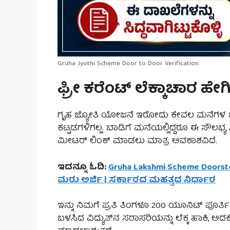
Gruha Jyothi Scheme Door to Door Verification
ಫ್ರೀ ಕರೆಂಟ್ ಲೆಕ್ಕಾಚಾರ ಹೇಗಿರ
ಗೃಹ ಜ್ಯೋತಿ ಯೋಜನೆ ಇರೋದು ಕೇವಲ ಮನೆಗಳ ಬ
ಕಟ್ಟಡಗಳಿಗಲ್ಲ. ಬಾಡಿಗೆ ಮನೆಯಲ್ಲಿದ್ದರೂ ಈ ಸೌಲಭ್ಯ 
ಮೀಟರ್ ಲಿಂಕ್ ಮಾಡಲು ಮಾತ್ರ ಅವಕಾಶವಿದೆ.
ಇದನ್ನೂ ಓದಿ:
Gruha Lakshmi Scheme Doorste
ಮರು ಅರ್ಜಿ | ಸರ್ಕಾರದ ಮಹತ್ವದ ನಿರ್ಧಾರ
ಇನ್ನು ನಿಮಗೆ ಪ್ರತಿ ತಿಂಗಳೂ 200 ಯೂನಿಟ್ ಪೂರ್ತಿ ಫ
ಬಳಸಿದ ವಿದ್ಯುತ್‌ನ ಸರಾಸರಿಯನ್ನು ಲೆಕ್ಕ ಹಾಕಿ, ಅದಕ್