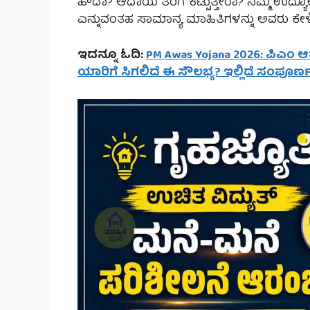
ಹೌದಾ? ಆದಾಯ ತೆರಿಗೆ ಕಟ್ಟುತ್ತೀರಾ? ನಿಮ್ಮ ಉದ
ಎನ್ನುವಂತಹ ಸಾಮಾನ್ಯ ಮಾಹಿತಿಗಳನ್ನು ಅವರು ಕೇಳಿ ಪ
ಇದನ್ನೂ ಓದಿ:
PM Awas Yojana 2026: ಪಿಎಂ 
ಯಾರಿಗೆ ಸಿಗಲಿದೆ ಈ ಸೌಲಭ್ಯ? ಇಲ್ಲಿದೆ ಸಂಪೂರ್