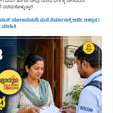
್ಯೋಗ ಏನು? ಹಾಗೂ ನೀವು ಯಾವ ವರ್ಗಕ್ಕೆ ಸೇರಿದವರು
ಡೆದುಕೊಳ್ಳುತ್ತಾರೆ.
ಆವಾಸ್ ಯೋಜನೆಯಡಿ ಮನೆ ನಿರ್ಮಾಣಕ್ಕೆ ಅರ್ಜಿ ಆಹ್ವಾನ |
ಣ ಮಾಹಿತಿ