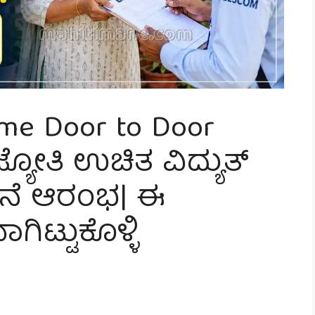
eme Door to Door
ಜ್ಯೋತಿ ಉಚಿತ ವಿದ್ಯುತ್
ನೆ ಆರಂಭ| ಈ
ಗಿಟ್ಟುಕೊಳ್ಳಿ