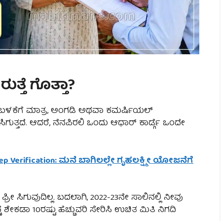
ುತ್ತೆ ಗೊತ್ತಾ?
ಳಕೆಗೆ ಮಾತ್ರ, ಅಂಗಡಿ ಅಥವಾ ಕಮರ್ಷಿಯಲ್
ಸಿಗುತ್ತದೆ. ಆದರೆ, ನೆನಪಿರಲಿ ಒಂದು ಆಧಾರ್ ಕಾರ್ಡ್ಗೆ ಒಂದೇ
p Verification: ಮನೆ ಬಾಗಿಲಲ್ಲೇ ಗೃಹಲಕ್ಷ್ಮೀ ಯೋಜನೆಗೆ
್ರೀ ಸಿಗುವುದಿಲ್ಲ. ಬದಲಾಗಿ, 2022-23ನೇ ಸಾಲಿನಲ್ಲಿ ನೀವು
ಕೆ ಶೇಕಡಾ 10ರಷ್ಟು ಹೆಚ್ಚುವರಿ ಸೇರಿಸಿ ಉಚಿತ ಮಿತಿ ನಿಗದಿ