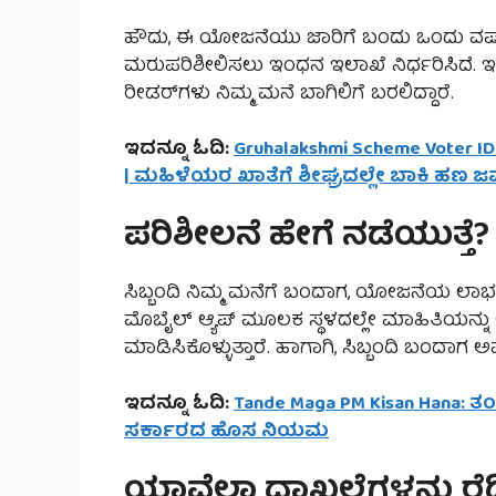
ಹೌದು, ಈ ಯೋಜನೆಯು ಜಾರಿಗೆ ಬಂದು ಒಂದು ವರ್ಷ
ಮರುಪರಿಶೀಲಿಸಲು ಇಂಧನ ಇಲಾಖೆ ನಿರ್ಧರಿಸಿದೆ. ಇದ
ರೀಡರ್‌ಗಳು ನಿಮ್ಮ ಮನೆ ಬಾಗಿಲಿಗೆ ಬರಲಿದ್ದಾರೆ.
ಇದನ್ನೂ ಓದಿ:
Gruhalakshmi Scheme Voter ID
| ಮಹಿಳೆಯರ ಖಾತೆಗೆ ಶೀಘ್ರದಲ್ಲೇ ಬಾಕಿ ಹಣ 
ಪರಿಶೀಲನೆ ಹೇಗೆ ನಡೆಯುತ್ತೆ?
ಸಿಬ್ಬಂದಿ ನಿಮ್ಮ ಮನೆಗೆ ಬಂದಾಗ, ಯೋಜನೆಯ ಲಾಭ ಪ
ಮೊಬೈಲ್ ಆ್ಯಪ್ ಮೂಲಕ ಸ್ಥಳದಲ್ಲೇ ಮಾಹಿತಿಯನ್ನು
ಮಾಡಿಸಿಕೊಳ್ಳುತ್ತಾರೆ. ಹಾಗಾಗಿ, ಸಿಬ್ಬಂದಿ ಬಂದ
ಇದನ್ನೂ ಓದಿ:
Tande Maga PM Kisan Hana: ತ
ಸರ್ಕಾರದ ಹೊಸ ನಿಯಮ
ಯಾವೆಲ್ಲಾ ದಾಖಲೆಗಳನ್ನು ರೆಡ