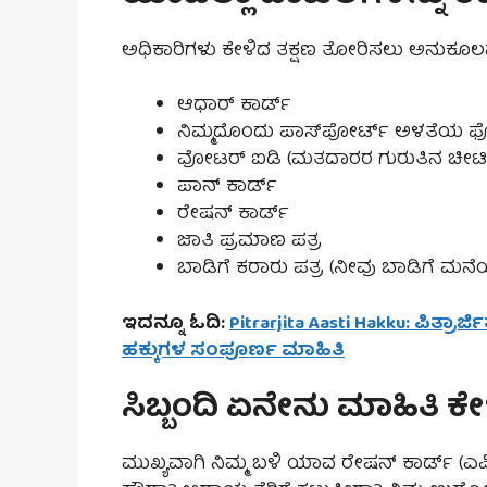
ಅಧಿಕಾರಿಗಳು ಕೇಳಿದ ತಕ್ಷಣ ತೋರಿಸಲು ಅನುಕೂಲವಾಗ
ಆಧಾರ್ ಕಾರ್ಡ್
ನಿಮ್ಮದೊಂದು ಪಾಸ್‌ಪೋರ್ಟ್ ಅಳತೆಯ
ವೋಟರ್ ಐಡಿ (ಮತದಾರರ ಗುರುತಿನ ಚೀಟಿ
ಪಾನ್ ಕಾರ್ಡ್
ರೇಷನ್ ಕಾರ್ಡ್
ಜಾತಿ ಪ್ರಮಾಣ ಪತ್ರ
ಬಾಡಿಗೆ ಕರಾರು ಪತ್ರ (ನೀವು ಬಾಡಿಗೆ ಮನೆಯಲ್
ಇದನ್ನೂ ಓದಿ:
Pitrarjita Aasti Hakku: ಪಿತ್ರಾರ್
ಹಕ್ಕುಗಳ ಸಂಪೂರ್ಣ ಮಾಹಿತಿ
ಸಿಬ್ಬಂದಿ ಏನೇನು ಮಾಹಿತಿ ಕೇಳ
ಮುಖ್ಯವಾಗಿ ನಿಮ್ಮ ಬಳಿ ಯಾವ ರೇಷನ್ ಕಾರ್ಡ್ 