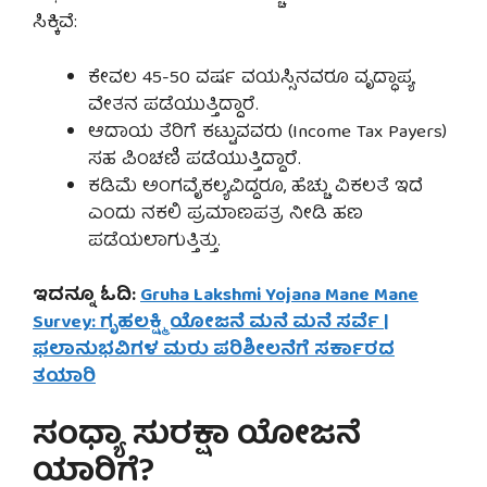
ಸಿಕ್ಕಿವೆ:
ಕೇವಲ 45-50 ವರ್ಷ ವಯಸ್ಸಿನವರೂ ವೃದ್ಧಾಪ್ಯ
ವೇತನ ಪಡೆಯುತ್ತಿದ್ದಾರೆ.
ಆದಾಯ ತೆರಿಗೆ ಕಟ್ಟುವವರು (Income Tax Payers)
ಸಹ ಪಿಂಚಣಿ ಪಡೆಯುತ್ತಿದ್ದಾರೆ.
ಕಡಿಮೆ ಅಂಗವೈಕಲ್ಯವಿದ್ದರೂ, ಹೆಚ್ಚು ವಿಕಲತೆ ಇದೆ
ಎಂದು ನಕಲಿ ಪ್ರಮಾಣಪತ್ರ ನೀಡಿ ಹಣ
ಪಡೆಯಲಾಗುತ್ತಿತ್ತು.
ಇದನ್ನೂ ಓದಿ:
Gruha Lakshmi Yojana Mane Mane
Survey: ಗೃಹಲಕ್ಷ್ಮಿ ಯೋಜನೆ ಮನೆ ಮನೆ ಸರ್ವೆ |
ಫಲಾನುಭವಿಗಳ ಮರು ಪರಿಶೀಲನೆಗೆ ಸರ್ಕಾರದ
ತಯಾರಿ
ಸಂಧ್ಯಾ ಸುರಕ್ಷಾ ಯೋಜನೆ
ಯಾರಿಗೆ?