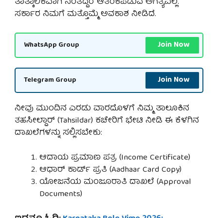
ತಾತ್ಕಾಲಿಕವಾಗಿ ನಿಂತಿದ್ದರೆ ಆತಂಕಪಡುವ ಅಗತ್ಯವಿಲ್ಲ.
ಸರ್ಕಾರ ನಿಮಗೆ ಮತ್ತೊಮ್ಮೆ ಅವಕಾಶ ನೀಡಿದೆ.
Join Now
WhatsApp Group
Join Now
Telegram Group
ನೀವು ಮುಂದಿನ ಎರಡು ವಾರದೊಳಗೆ ನಿಮ್ಮ ತಾಲೂಕಿನ
ತಹಸೀಲ್ದಾರ್ (Tahsildar) ಕಚೇರಿಗೆ ಭೇಟಿ ನೀಡಿ ಈ ಕೆಳಗಿನ
ದಾಖಲೆಗಳನ್ನು ಸಲ್ಲಿಸಬೇಕು:
ಆದಾಯ ಪ್ರಮಾಣ ಪತ್ರ (Income Certificate)
ಆಧಾರ್ ಕಾರ್ಡ್ ಪ್ರತಿ (Aadhaar Card Copy)
ಯೋಜನೆಯ ಮಂಜೂರಾತಿ ದಾಖಲೆ (Approval
Documents)