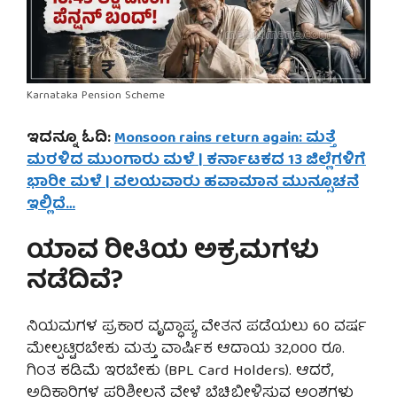
Karnataka Pension Scheme
ಇದನ್ನೂ ಓದಿ:
Monsoon rains return again: ಮತ್ತೆ
ಮರಳಿದ ಮುಂಗಾರು ಮಳೆ | ಕರ್ನಾಟಕದ 13 ಜಿಲ್ಲೆಗಳಿಗೆ
ಭಾರೀ ಮಳೆ | ವಲಯವಾರು ಹವಾಮಾನ ಮುನ್ಸೂಚನೆ
ಇಲ್ಲಿದೆ…
ಯಾವ ರೀತಿಯ ಅಕ್ರಮಗಳು
ನಡೆದಿವೆ?
ನಿಯಮಗಳ ಪ್ರಕಾರ ವೃದ್ಧಾಪ್ಯ ವೇತನ ಪಡೆಯಲು 60 ವರ್ಷ
ಮೇಲ್ಪಟ್ಟಿರಬೇಕು ಮತ್ತು ವಾರ್ಷಿಕ ಆದಾಯ 32,000 ರೂ.
ಗಿಂತ ಕಡಿಮೆ ಇರಬೇಕು (BPL Card Holders). ಆದರೆ,
ಅಧಿಕಾರಿಗಳ ಪರಿಶೀಲನೆ ವೇಳೆ ಬೆಚ್ಚಿಬೀಳಿಸುವ ಅಂಶಗಳು