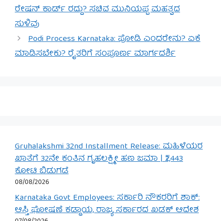
ರೇಷನ್ ಕಾರ್ಡ್ ರದ್ದು? ಸಚಿವ ಮುನಿಯಪ್ಪ ಮಹತ್ವದ
ಸುಳಿವು
Podi Process Karnataka: ಪೋಡಿ ಎಂದರೇನು? ಏಕೆ
ಮಾಡಿಸಬೇಕು? ರೈತರಿಗೆ ಸಂಪೂರ್ಣ ಮಾರ್ಗದರ್ಶಿ
Gruhalakshmi 32nd Installment Release: ಮಹಿಳೆಯರ
ಖಾತೆಗೆ 32ನೇ ಕಂತಿನ ಗೃಹಲಕ್ಷ್ಮೀ ಹಣ ಜಮಾ | ₹2,443
ಕೋಟಿ ಬಿಡುಗಡೆ
08/08/2026
Karnataka Govt Employees: ಸರ್ಕಾರಿ ನೌಕರರಿಗೆ ಶಾಕ್:
ಆಸ್ತಿ ಘೋಷಣೆ ಕಡ್ಡಾಯ, ರಾಜ್ಯ ಸರ್ಕಾರದ ಖಡಕ್ ಆದೇಶ