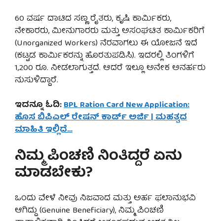
60 ವರ್ಷ ದಾಟಿದ ಸಣ್ಣ ರೈತರು, ಕೃಷಿ ಕಾರ್ಮಿಕರು,
ನೇಕಾರರು, ಮೀನುಗಾರರು ಮತ್ತು ಅಸಂಘಟಿತ ಕಾರ್ಮಿಕರಿಗೆ
(Unorganized Workers) ನೆರವಾಗಲು ಈ ಯೋಜನೆ ಇದೆ
(ಕಟ್ಟಡ ಕಾರ್ಮಿಕರನ್ನು ಹೊರತುಪಡಿಸಿ). ಇದರಲ್ಲಿ ತಿಂಗಳಿಗೆ
1,200 ರೂ. ನೀಡಲಾಗುತ್ತದೆ. ಆದರೆ ಇಲ್ಲೂ ಅನೇಕ ಅನರ್ಹರು
ನುಸುಳಿದ್ದಾರೆ.
ಇದನ್ನೂ ಓದಿ:
BPL Ration Card New Application:
ಹೊಸ ಬಿಪಿಎಲ್ ರೇಷನ್ ಕಾರ್ಡ್ ಅರ್ಜಿ | ಮಹತ್ವದ
ಮಾಹಿತಿ ಇಲ್ಲಿದೆ…
ನಿಮ್ಮ ಪಿಂಚಣಿ ನಿಂತಿದ್ದರೆ ಏನು
ಮಾಡಬೇಕು?
ಒಂದು ವೇಳೆ ನೀವು ನಿಜವಾದ ಮತ್ತು ಅರ್ಹ ಫಲಾನುಭವಿ
ಆಗಿದ್ದು (Genuine Beneficiary), ನಿಮ್ಮ ಪಿಂಚಣಿ