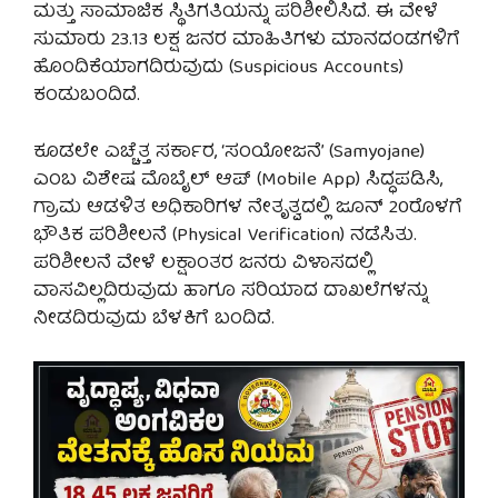
ಮತ್ತು ಸಾಮಾಜಿಕ ಸ್ಥಿತಿಗತಿಯನ್ನು ಪರಿಶೀಲಿಸಿದೆ. ಈ ವೇಳೆ
ಸುಮಾರು 23.13 ಲಕ್ಷ ಜನರ ಮಾಹಿತಿಗಳು ಮಾನದಂಡಗಳಿಗೆ
ಹೊಂದಿಕೆಯಾಗದಿರುವುದು (Suspicious Accounts)
ಕಂಡುಬಂದಿದೆ.
ಕೂಡಲೇ ಎಚ್ಚೆತ್ತ ಸರ್ಕಾರ, ‘ಸಂಯೋಜನೆ’ (Samyojane)
ಎಂಬ ವಿಶೇಷ ಮೊಬೈಲ್ ಆಪ್ (Mobile App) ಸಿದ್ಧಪಡಿಸಿ,
ಗ್ರಾಮ ಆಡಳಿತ ಅಧಿಕಾರಿಗಳ ನೇತೃತ್ವದಲ್ಲಿ ಜೂನ್ 20ರೊಳಗೆ
ಭೌತಿಕ ಪರಿಶೀಲನೆ (Physical Verification) ನಡೆಸಿತು.
ಪರಿಶೀಲನೆ ವೇಳೆ ಲಕ್ಷಾಂತರ ಜನರು ವಿಳಾಸದಲ್ಲಿ
ವಾಸವಿಲ್ಲದಿರುವುದು ಹಾಗೂ ಸರಿಯಾದ ದಾಖಲೆಗಳನ್ನು
ನೀಡದಿರುವುದು ಬೆಳಕಿಗೆ ಬಂದಿದೆ.