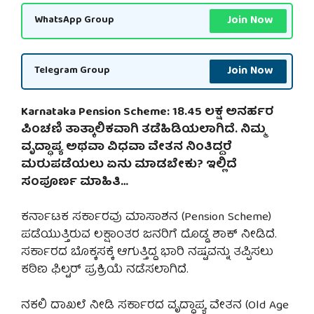
Join Now
WhatsApp Group
Join Now
Telegram Group
Karnataka Pension Scheme: 18.45 ಲಕ್ಷ ಅನರ್ಹರ
ಪಿಂಚಣಿ ತಾತ್ಕಾಲಿಕವಾಗಿ ತಡೆಹಿಡಿಯಲಾಗಿದೆ. ನಿಮ್ಮ
ವೃದ್ಧಾಪ್ಯ ಅಥವಾ ವಿಧವಾ ವೇತನ ನಿಂತಿದ್ದರೆ
ಮರುಪಡೆಯಲು ಏನು ಮಾಡಬೇಕು? ಇಲ್ಲಿದೆ
ಸಂಪೂರ್ಣ ಮಾಹಿತಿ…
ಕರ್ನಾಟಕ ಸರ್ಕಾರವು ಮಾಸಾಶನ (Pension Scheme)
ಪಡೆಯುತ್ತಿರುವ ಲಕ್ಷಾಂತರ ಜನರಿಗೆ ದೊಡ್ಡ ಶಾಕ್ ನೀಡಿದೆ.
ಸರ್ಕಾರದ ಬೊಕ್ಕಸಕ್ಕೆ ಆಗುತ್ತಿದ್ದ ಭಾರಿ ನಷ್ಟವನ್ನು ತಪ್ಪಿಸಲು
ಕಠಿಣ ಫಿಲ್ಟರ್ ಪ್ರಕ್ರಿಯೆ ನಡೆಸಲಾಗಿದೆ.
ನಕಲಿ ದಾಖಲೆ ನೀಡಿ ಸರ್ಕಾರದ ವೃದ್ಧಾಪ್ಯ ವೇತನ (Old Age