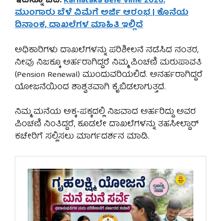
ಇದನ್ನೂ ಓದಿ:
Karnataka Bele Vime 2026:
ಮುಂಗಾರು ಬೆಳೆ ವಿಮೆಗೆ ಅರ್ಜಿ ಆರಂಭ | ಕೊನೆಯ
ದಿನಾಂಕ, ದಾಖಲೆಗಳ ಮಾಹಿತಿ ಇಲ್ಲಿದೆ
ಅಧಿಕಾರಿಗಳು ದಾಖಲೆಗಳನ್ನು ಪರಿಶೀಲನೆ ನಡೆಸಿದ ನಂತರ,
ನೀವು ನಿಜಕ್ಕೂ ಅರ್ಹರಾಗಿದ್ದರೆ ನಿಮ್ಮ ಪಿಂಚಣಿ ಮರುಪಾವತಿ
(Pension Renewal) ಮುಂದುವರಿಯಲಿದೆ. ಅನರ್ಹರಾಗಿದ್ದರೆ
ಯೋಜನೆಯಿಂದ ಶಾಶ್ವತವಾಗಿ ಕೈಬಿಡಲಾಗುತ್ತದೆ.
ನಿಮ್ಮ ಮನೆಯ ಅಕ್ಕ-ಪಕ್ಕದಲ್ಲಿ ನಿಜವಾದ ಅರ್ಹರಿದ್ದು ಅವರ
ಪಿಂಚಣಿ ನಿಂತಿದ್ದರೆ, ಕೂಡಲೇ ದಾಖಲೆಗಳನ್ನು ತಹಸೀಲ್ದಾರ್
ಕಚೇರಿಗೆ ಸಲ್ಲಿಸಲು ಮಾರ್ಗದರ್ಶನ ಮಾಡಿ.