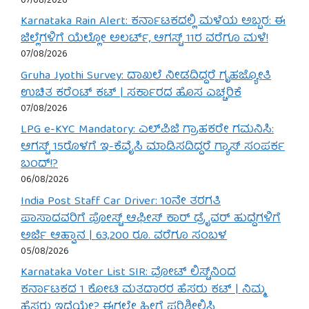
07/08/2026
Karnataka Rain Alert: ಕರ್ನಾಟಕದಲ್ಲಿ ಮಳೆಯ ಅಬ್ಬರ: ಈ
ಜಿಲ್ಲೆಗಳಿಗೆ ಯೆಲ್ಲೋ ಅಲರ್ಟ್, ಆಗಸ್ಟ್ 11ರ ವರೆಗೂ ಮಳೆ!
07/08/2026
Gruha Jyothi Survey: ದಾಖಲೆ ನೀಡದಿದ್ದರೆ ಗೃಹಜ್ಯೋತಿ
ಉಚಿತ ಕರೆಂಟ್ ಕಟ್ | ಸರ್ಕಾರದ ಹೊಸ ಎಚ್ಚರಿಕೆ
07/08/2026
LPG e-KYC Mandatory: ಎಲ್‌ಪಿಜಿ ಗ್ರಾಹಕರೇ ಗಮನಿಸಿ:
ಆಗಸ್ಟ್ 15ರೊಳಗೆ ಇ-ಕೆವೈಸಿ ಮಾಡಿಸದಿದ್ದರೆ ಗ್ಯಾಸ್ ಸಂಪರ್ಕ
ಬಂದ್!?
06/08/2026
India Post Staff Car Driver: 10ನೇ ತರಗತಿ
ಪಾಸಾದವರಿಗೆ ಪೋಸ್ಟ್ ಆಫೀಸ್ ಕಾರ್ ಡ್ರೈವರ್ ಹುದ್ದೆಗಳಿಗೆ
ಅರ್ಜಿ ಆಹ್ವಾನ | 63,200 ರೂ. ವರೆಗೂ ಸಂಬಳ
05/08/2026
Karnataka Voter List SIR: ವೋಟ್ ಲಿಸ್ಟ್‌ನಿಂದ
ಕರ್ನಾಟಕದ 1 ಕೋಟಿ ಮತದಾರರ ಹೆಸರು ಕಟ್ | ನಿಮ್ಮ
ಹೆಸರು ಇದೆಯೇ? ಈಗಲೇ ಹೀಗೆ ಪರಿಶೀಲಿಸಿ