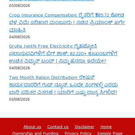
05/08/2026
Crop Insurance Compensation: ರೈತರಿಗೆ ₹585.72 ಕೋಟಿ
ಬೆಳೆ ವಿಮೆ ಪರಿಹಾರ ಮಂಜೂರು | ಸಚಿವ ಪ್ರಿಯಾಂಕ್ ಖರ್ಗೆ
ಮಾಹಿತಿ
04/08/2026
Gruha Jyothi Free Electricity: ಗೃಹಜ್ಯೋತಿ
ಫಲಾನುಭವಿಗಳಿಗೆ ಬಿಗ್ ಶಾಕ್: 82,220+ ಕುಟುಂಬಗಳಿಗೆ
ಉಚಿತ ವಿದ್ಯುತ್ ಬಂದ್ | ನಿಮ್ಮ ಹೆಸರೂ ಇದೆಯೇ?
04/08/2026
Two Month Ration Distribution: ರೇಷನ್
ಕಾರ್ಡುದಾರರಿಗೆ ಗುಡ್ ನ್ಯೂಸ್: ಒಂದೇ ತಿಂಗಳಲ್ಲಿ ಎರಡು
ಬಾರಿ ಪಡಿತರ ವಿತರಣೆ | ಯಾರಿಗೆ ಎಷ್ಟು ಧಾನ್ಯ ಸಿಗಲಿದೆ?
03/08/2026
About us
Contact us
Disclaimer
Home
Ownership and Funding
Privacy Policy
Sample Page