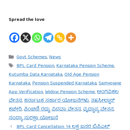
Spread the love
Categories
Govt Schemes
,
News
Tags
BPL Card Pension
,
Karnataka Pension Scheme
,
Kutumba Data Karnataka
,
Old Age Pension
Karnataka
,
Pension Suspended Karnataka
,
Samyojane
App Verification
,
Widow Pension Scheme
,
ಅಂಗವಿಕಲ
ವೇತನ
,
ಕರ್ನಾಟಕ ಸರ್ಕಾರ ಯೋಜನೆಗಳು
,
ತಹಸೀಲ್ದಾರ್
ಕಚೇರಿ
,
ಪಿಂಚಣಿ ರದ್ದು
,
ವಿಧವಾ ವೇತನ
,
ವೃದ್ಧಾಪ್ಯ ವೇತನ
,
ಸಂಧ್ಯಾ ಸುರಕ್ಷಾ ಯೋಜನೆ
BPL Card Cancellation: 14 ಲಕ್ಷ ಜನರ ಬಿಪಿಎಲ್