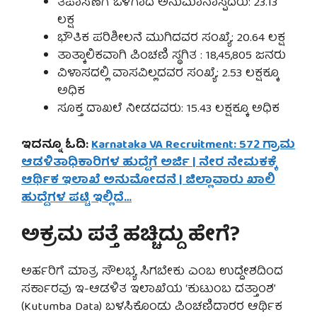
ತಪಾಸಣೆಗೆ ಒಳಗಾದ ಅನುಮಾನಾಸ್ಪದರು: 23.13
ಲಕ್ಷ
ಭೌತಿಕ ಪರಿಶೀಲನೆ ಮುಗಿದವರ ಸಂಖ್ಯೆ: 20.64 ಲಕ್ಷ
ತಾತ್ಕಾಲಿಕವಾಗಿ ಪಿಂಚಣಿ ಸ್ಥಗಿತ : 18,45,805 ಜನರು
ವಿಳಾಸದಲ್ಲಿ ವಾಸವಿಲ್ಲದವರ ಸಂಖ್ಯೆ: 2.53 ಲಕ್ಷಕ್ಕೂ
ಅಧಿಕ
ಸೂಕ್ತ ದಾಖಲೆ ನೀಡದವರು: 15.43 ಲಕ್ಷಕ್ಕೂ ಅಧಿಕ
ಇದನ್ನೂ ಓದಿ:
Karnataka VA Recruitment: 572 ಗ್ರಾಮ
ಆಡಳಿತಾಧಿಕಾರಿಗಳ ಹುದ್ದೆಗೆ ಅರ್ಜಿ | ನೇರ ನೇಮಕಕ್ಕೆ
ಆರ್ಥಿಕ ಇಲಾಖೆ ಅನುಮೋದನೆ | ಜಿಲ್ಲಾವಾರು ಖಾಲಿ
ಹುದ್ದೆಗಳ ಪಟ್ಟಿ ಇಲ್ಲಿದೆ…
ಅಕ್ರಮ ಪತ್ತೆ ಹಚ್ಚಿದ್ದು ಹೇಗೆ?
ಅರ್ಹರಿಗೆ ಮಾತ್ರ ಸೌಲಭ್ಯ ಸಿಗಬೇಕು ಎಂಬ ಉದ್ದೇಶದಿಂದ
ಸರ್ಕಾರವು ಇ-ಆಡಳಿತ ಇಲಾಖೆಯ ‘ಕುಟುಂಬ ದತ್ತಾಂಶ’
(Kutumba Data) ಬಳಸಿಕೊಂಡು ಪಿಂಚಣಿದಾರರ ಆರ್ಥಿಕ