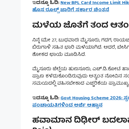
ಇ
ದನ್ನೂ ಓದಿ:
New BPL Card Income Limit Hik
ಹೊಸ ರೂಲ್ಸ್ ಜಾರಿಗೆ ಸರ್ಕಾರ ಚಿಂತನೆ
ಮಳೆಯ ಜೊತೆಗೆ ತಂದ ಆತಂಕ:
ನಿನ್ನೆ (ಮೇ 27, ಬುಧವಾರ) ಮೈಸೂರು, ಗದಗ, ರಾಯಚೂರ
ಬಿರುಗಾಳಿ ಸಹಿತ ಭಾರಿ ಮಳೆಯಾಗಿದೆ. ಆದರೆ, ಬೇಸ
ಶೋಕದ ಛಾಯೆ ಮೂಡಿಸಿದೆ.
ಮೈಸೂರು ಜಿಲ್ಲೆಯ ಹುಣಸೂರು, ಎಚ್.ಡಿ.ಕೋಟೆ 
ಪ್ರಾಣ ಕಳೆದುಕೊಂಡಿರುವುದು ಅತ್ಯಂತ ನೋವಿನ ಸಂ
ಸಮಯದಲ್ಲಿ ವಹಿಸಬೇಕಾದ ಎಚ್ಚರಿಕೆಯ ಪ್ರಾಮುಖ್ಯತೆಯ
ಇ
ದನ್ನೂ ಓದಿ:
Govt Housing Scheme 2026: 
ಪಂಚಾಯತಿಗಳಿಂದ ಅರ್ಜಿ ಆಹ್ವಾನ
ಹವಾಮಾನ ದಿಢೀರ್ ಬದಲಾವಣ