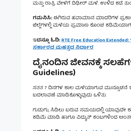
ಮತ್ತು ರಾತ್ರಿ ವೇಳೆಗೆ ದಿಢೀರ್ ಮಳೆ. ಉಳಿದ ಕಡೆ 
ಗಮನಿಸಿ:
ಈಗಿರುವ ಹವಾಮಾನ ಮಾದರಿಗಳ ಪ್ರಕಾರ
ಜಿಲ್ಲೆಗಳಲ್ಲಿ ಮಳೆಯ ಪ್ರಮಾಣ ಕೊಂಚ ಕಡಿಮೆಯಾಗು
ಇ
ದನ್ನೂ ಓದಿ:
RTE Free Education Extended:
ಸರ್ಕಾರದ ಮಹತ್ವದ ನಿರ್ಧಾರ
ದೈನಂದಿನ ಜೀವನಕ್ಕೆ ಸಲಹೆಗಳು
Guidelines)
ಸತತ 7 ದಿನಗಳ ಕಾಲ ಮಳೆಯಾಗುವ ಮುನ್ಸೂಚನೆ ಇರ
ಬದಲಾವಣೆ ಮಾಡಿಕೊಳ್ಳುವುದು ಒಳಿತು.
ಗುಡುಗು, ಸಿಡಿಲು ಬರುವ ಸಮಯದಲ್ಲಿ ಯಾವುದೇ ಕಾ
ಕಡಿಮೆ ಮಾಡಿ ಹಾಗೂ ವಿದ್ಯುತ್ ಕಂಬಗಳಿಂದ ಅಂತರ ಕ