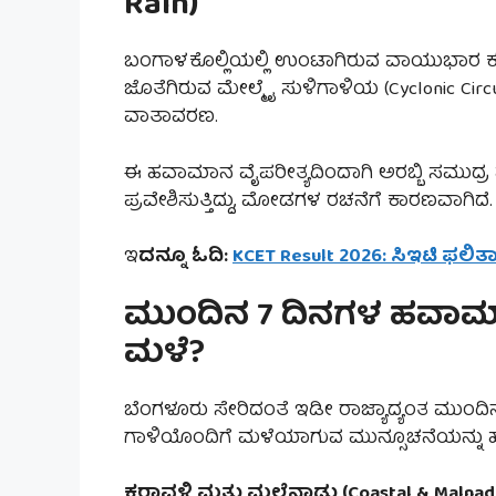
Rain)
ಬಂಗಾಳಕೊಲ್ಲಿಯಲ್ಲಿ ಉಂಟಾಗಿರುವ ವಾಯುಭಾರ ಕುಸ
ಜೊತೆಗಿರುವ ಮೇಲ್ಮೈ ಸುಳಿಗಾಳಿಯ (Cyclonic Cir
ವಾತಾವರಣ.
ಈ ಹವಾಮಾನ ವೈಪರೀತ್ಯದಿಂದಾಗಿ ಅರಬ್ಬಿ ಸಮುದ್ರ ಮ
ಪ್ರವೇಶಿಸುತ್ತಿದ್ದು, ಮೋಡಗಳ ರಚನೆಗೆ ಕಾರಣವಾಗಿದೆ.
ಇ
ದನ್ನೂ ಓದಿ:
KCET Result 2026: ಸಿಇಟಿ ಫಲಿತ
ಮುಂದಿನ 7 ದಿನಗಳ ಹವಾಮಾನ ಮ
ಮಳೆ?
ಬೆಂಗಳೂರು ಸೇರಿದಂತೆ ಇಡೀ ರಾಜ್ಯಾದ್ಯಂತ ಮುಂದ
ಗಾಳಿಯೊಂದಿಗೆ ಮಳೆಯಾಗುವ ಮುನ್ಸೂಚನೆಯನ್ನು 
ಕರಾವಳಿ ಮತ್ತು ಮಲೆನಾಡು (Coastal & Malnad 