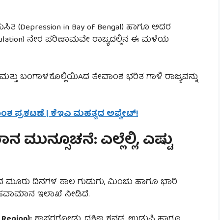
ಿತ (Depression in Bay of Bengal) ಹಾಗೂ ಅದರ
culation) ನೇರ ಪರಿಣಾಮವೇ ರಾಜ್ಯದಲ್ಲಿನ ಈ ಮಳೆಯ
ತ್ತು ಬಂಗಾಳಕೊಲ್ಲಿಯಿAದ ತೇವಾಂಶ ಭರಿತ ಗಾಳಿ ರಾಜ್ಯವನ್ನು
ಾಂಶ ಪ್ರಕಟಣೆ | ಕೆಇಎ ಮಹತ್ವದ ಅಪ್ಡೇಟ್!
ುನ್ಸೂಚನೆ: ಎಲ್ಲೆಲ್ಲಿ, ಎಷ್ಟು
ಿನ ಮೂರು ದಿನಗಳ ಕಾಲ ಗುಡುಗು, ಮಿಂಚು ಹಾಗೂ ಭಾರಿ
ಹವಾಮಾನ ಇಲಾಖೆ ನೀಡಿದೆ.
Region):
ಕಾಸರಗೋಡು, ದಕ್ಷಿಣ ಕನ್ನಡ, ಉಡುಪಿ ಹಾಗೂ