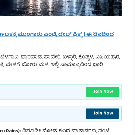
ನಾಟಕಕ್ಕೆ ಮುಂಗಾರು ಎಂಟ್ರಿ ಡೇಟ್ ಫಿಕ್ಸ್ | ಈ ದಿನದಿಂದ
ಬೆಳಗಾವಿ, ಧಾರವಾಡ, ಹಾವೇರಿ, ಬಳ್ಳಾರಿ, ಕೊಪ್ಪಳ, ವಿಜಯಪುರ,
್ರಿ ವೇಳೆಗೆ ಜೋರು ಮಳೆ. ಇಲ್ಲಿ ಸಾಮಾನ್ಯದಿಂದ ಭಾರಿ
Join Now
Join Now
 Rains):
ದಿನವಿಡೀ ಮೋಡ ಕವಿದ ವಾತಾವರಣ, ಸಂಜೆ