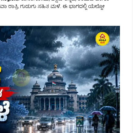
ಥವಾ ರಾತ್ರಿ ಗುಡುಗು ಸಹಿತ ಮಳೆ. ಈ ಭಾಗದಲ್ಲಿ ಯೆಲ್ಲೋ