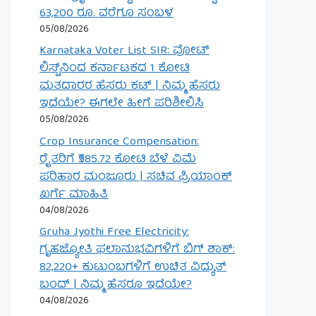
63,200 ರೂ. ವರೆಗೂ ಸಂಬಳ
05/08/2026
Karnataka Voter List SIR: ವೋಟ್
ಲಿಸ್ಟ್‌ನಿಂದ ಕರ್ನಾಟಕದ 1 ಕೋಟಿ
ಮತದಾರರ ಹೆಸರು ಕಟ್ | ನಿಮ್ಮ ಹೆಸರು
ಇದೆಯೇ? ಈಗಲೇ ಹೀಗೆ ಪರಿಶೀಲಿಸಿ
05/08/2026
Crop Insurance Compensation:
ರೈತರಿಗೆ ₹585.72 ಕೋಟಿ ಬೆಳೆ ವಿಮೆ
ಪರಿಹಾರ ಮಂಜೂರು | ಸಚಿವ ಪ್ರಿಯಾಂಕ್
ಖರ್ಗೆ ಮಾಹಿತಿ
04/08/2026
Gruha Jyothi Free Electricity:
ಗೃಹಜ್ಯೋತಿ ಫಲಾನುಭವಿಗಳಿಗೆ ಬಿಗ್ ಶಾಕ್:
82,220+ ಕುಟುಂಬಗಳಿಗೆ ಉಚಿತ ವಿದ್ಯುತ್
ಬಂದ್ | ನಿಮ್ಮ ಹೆಸರೂ ಇದೆಯೇ?
04/08/2026