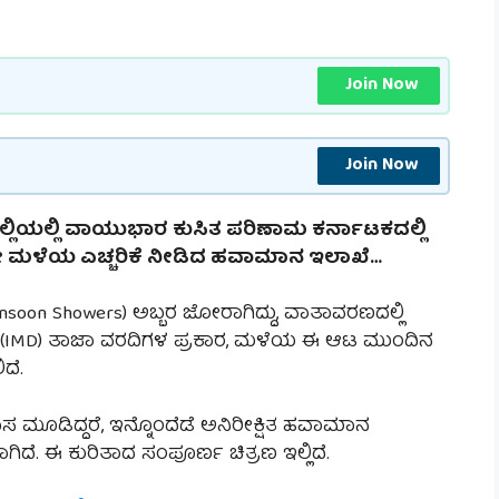
Join Now
Join Now
ೊಲ್ಲಿಯಲ್ಲಿ ವಾಯುಭಾರ ಕುಸಿತ ಪರಿಣಾಮ ಕರ್ನಾಟಕದಲ್ಲಿ
ಾರೀ ಮಳೆಯ ಎಚ್ಚರಿಕೆ ನೀಡಿದ ಹವಾಮಾನ ಇಲಾಖೆ…
nsoon Showers) ಅಬ್ಬರ ಜೋರಾಗಿದ್ದು, ವಾತಾವರಣದಲ್ಲಿ
(IMD) ತಾಜಾ ವರದಿಗಳ ಪ್ರಕಾರ, ಮಳೆಯ ಈ ಆಟ ಮುಂದಿನ
ದೆ.
ಮೂಡಿದ್ದರೆ, ಇನ್ನೊಂದೆಡೆ ಅನಿರೀಕ್ಷಿತ ಹವಾಮಾನ
ೆ. ಈ ಕುರಿತಾದ ಸಂಪೂರ್ಣ ಚಿತ್ರಣ ಇಲ್ಲಿದೆ.