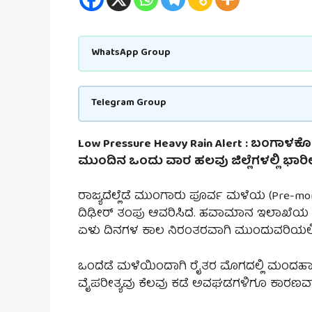
WhatsApp Group
Telegram Group
Low Pressure Heavy Rain Alert : ಬಂಗಾಳಕ
ಮುಂದಿನ ಒಂದು ವಾರ ಹಲವು ಜಿಲ್ಲೆಗಳಲ್ಲಿ ಭ
ರಾಜ್ಯದೆಲ್ಲೆಡೆ ಮುಂಗಾರು ಪೂರ್ವ ಮಳೆಯ (Pre-mo
ದಿಢೀರ್ ತಂಪು ಆವರಿಸಿದೆ. ಹವಾಮಾನ ಇಲಾಖೆಯ 
ಏಳು ದಿನಗಳ ಕಾಲ ನಿರಂತರವಾಗಿ ಮುಂದುವರಿಯಲಿ
ಒಂದೆಡೆ ಮಳೆಯಿಂದಾಗಿ ರೈತರ ಮೊಗದಲ್ಲಿ ಮಂದಹಾಸ 
ವೈಪರೀತ್ಯವು ಕೆಲವು ಕಡೆ ಅವಘಡಗಳಿಗೂ ಕಾರಣವಾಗಿದ