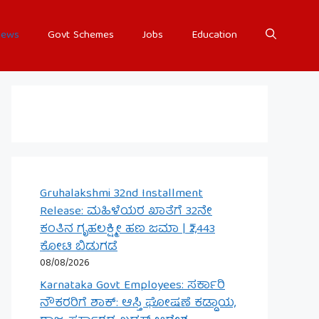
ews
Govt Schemes
Jobs
Education
Gruhalakshmi 32nd Installment
Release: ಮಹಿಳೆಯರ ಖಾತೆಗೆ 32ನೇ
ಕಂತಿನ ಗೃಹಲಕ್ಷ್ಮೀ ಹಣ ಜಮಾ | ₹2,443
ಕೋಟಿ ಬಿಡುಗಡೆ
08/08/2026
Karnataka Govt Employees: ಸರ್ಕಾರಿ
ನೌಕರರಿಗೆ ಶಾಕ್: ಆಸ್ತಿ ಘೋಷಣೆ ಕಡ್ಡಾಯ,