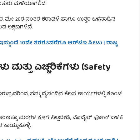
ತುಂತುರು ಮಳೆಯಾಗಲಿದೆ.
, ಮೇ 28ರ ನಂತರ ಕರಾವಳಿ ಹಾಗೂ ಉತ್ತರ ಒಳನಾಡಿನ
ವ ಲಕ್ಷಣಗಳಿವೆ.
 ಇನ್ಮುಂದೆ 10ನೇ ತರಗತಿವರೆಗೂ ಆರ್‌ಟಿಇ ಸೀಟು | ರಾಜ್ಯ
 ಮತ್ತು ಎಚ್ಚರಿಕೆಗಳು (Safety
ುವುದರಿಂದ, ನಮ್ಮ ದೈನಂದಿನ ಕೆಲಸ ಕಾರ್ಯಗಳಲ್ಲಿ ಕೊಂಚ
ರಣಕ್ಕೂ ಮರಗಳ ಕೆಳಗೆ ನಿಲ್ಲಬೇಡಿ, ಮೊಬೈಲ್ ಫೋನ್ ಬಳಕೆ
ಾಯ್ದುಕೊಳ್ಳಿ.