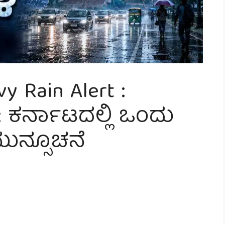
y Rain Alert :
ಕರ್ನಾಟದಲ್ಲಿ ಒಂದು
ುನ್ಸೂಚನೆ