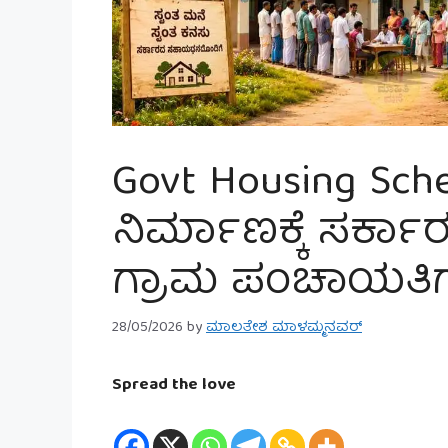
Govt Housing Sch
ನಿರ್ಮಾಣಕ್ಕೆ ಸರ್
ಗ್ರಾಮ ಪಂಚಾಯತಿಗಳ
28/05/2026
by
ಮಾಲತೇಶ ಮಾಳಮ್ಮನವರ್
Spread the love