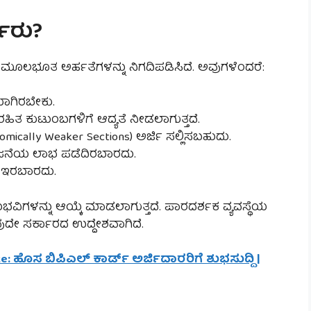
್ಹರು?
ಮೂಲಭೂತ ಅರ್ಹತೆಗಳನ್ನು ನಿಗದಿಪಡಿಸಿದೆ. ಅವುಗಳೆಂದರೆ:
ಯಾಗಿರಬೇಕು.
ರಹಿತ ಕುಟುಂಬಗಳಿಗೆ ಆದ್ಯತೆ ನೀಡಲಾಗುತ್ತದೆ.
mically Weaker Sections) ಅರ್ಜಿ ಸಲ್ಲಿಸಬಹುದು.
ಜನೆಯ ಲಾಭ ಪಡೆದಿರಬಾರದು.
ೆ ಇರಬಾರದು.
ಿಗಳನ್ನು ಆಯ್ಕೆ ಮಾಡಲಾಗುತ್ತದೆ. ಪಾರದರ್ಶಕ ವ್ಯವಸ್ಥೆಯ
ೇ ಸರ್ಕಾರದ ಉದ್ದೇಶವಾಗಿದೆ.
e: ಹೊಸ ಬಿಪಿಎಲ್ ಕಾರ್ಡ್ ಅರ್ಜಿದಾರರಿಗೆ ಶುಭಸುದ್ದಿ |