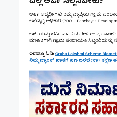
ಎಲ್ಲಿ ಅರ್ಜಿ ಸಲ್ಲಿಸಬೇಕು?
ಅರ್ಹ ಅಭ್ಯರ್ಥಿಗಳು ತಮ್ಮ ವ್ಯಾಪ್ತಿಯ ಗ್ರಾಮ ಪಂಚ
ಅಭಿವೃದ್ಧಿ ಅಧಿಕಾರಿ (PDO – Panchayat Developme
ಅರ್ಜಿಯನ್ನು ಭರ್ತಿ ಮಾಡುವ ವೇಳೆ ಅಗತ್ಯ ದಾಖಲೆಗಳನ್
ಮಾಹಿತಿಗಾಗಿ ಗ್ರಾಮ ಪಂಚಾಯತಿ ಸಿಬ್ಬಂದಿಯನ್ನು 
ಇದನ್ನೂ ಓದಿ:
Gruha Lakshmi Scheme Biometr
ನಿಮ್ಮ ಬ್ಯಾಂಕ್ ಖಾತೆಗೆ ಹಣ ಬರಬೇಕಾ? ತಕ್ಷಣ