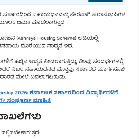
ೆ ಸರ್ಕಾರದಿಂದ ಸಹಾಯಧನವನ್ನು ನೇರವಾಗಿ ಫಲಾನುಭವಿಗಳ
er) ಮೂಲಕ ಜಮಾ ಮಾಡಲಾಗುತ್ತದೆ.
ಯೋಜನೆ (Ashraya Housing Scheme) ಅಡಿಯಲ್ಲಿ
ಗೆ ಧನಸಹಾಯ ದೊರೆಯುವ ಸಾಧ್ಯತೆ ಇದೆ.
ೆ ಹೆಚ್ಚಿನ ಆದ್ಯತೆ ನೀಡಲಾಗುತ್ತಿದ್ದು, ಕೆಲವು ಸಂದರ್ಭಗಳಲ್ಲಿ
. ಆದರೆ ನಿಖರ ಸಹಾಯಧನದ ಮೊತ್ತವು ಸರ್ಕಾರದ ಮಾರ್ಗಸೂಚಿ
ಧಾರದ ಮೇಲೆ ಬದಲಾಗಬಹುದು.
arship 2026: ಕರ್ನಾಟಕ ಸರ್ಕಾರದಿಂದ ವಿದ್ಯಾರ್ಥಿಗಳಿಗೆ
 ಹೇಗೆ? ಸಂಪೂರ್ಣ ಮಾಹಿತಿ
 ದಾಖಲೆಗಳು
ಲ್ಲಿಸಬೇಕಾಗುತ್ತದೆ: