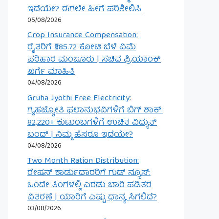
ಇದೆಯೇ? ಈಗಲೇ ಹೀಗೆ ಪರಿಶೀಲಿಸಿ
05/08/2026
Crop Insurance Compensation:
ರೈತರಿಗೆ ₹585.72 ಕೋಟಿ ಬೆಳೆ ವಿಮೆ
ಪರಿಹಾರ ಮಂಜೂರು | ಸಚಿವ ಪ್ರಿಯಾಂಕ್
ಖರ್ಗೆ ಮಾಹಿತಿ
04/08/2026
Gruha Jyothi Free Electricity:
ಗೃಹಜ್ಯೋತಿ ಫಲಾನುಭವಿಗಳಿಗೆ ಬಿಗ್ ಶಾಕ್:
82,220+ ಕುಟುಂಬಗಳಿಗೆ ಉಚಿತ ವಿದ್ಯುತ್
ಬಂದ್ | ನಿಮ್ಮ ಹೆಸರೂ ಇದೆಯೇ?
04/08/2026
Two Month Ration Distribution:
ರೇಷನ್ ಕಾರ್ಡುದಾರರಿಗೆ ಗುಡ್ ನ್ಯೂಸ್:
ಒಂದೇ ತಿಂಗಳಲ್ಲಿ ಎರಡು ಬಾರಿ ಪಡಿತರ
ವಿತರಣೆ | ಯಾರಿಗೆ ಎಷ್ಟು ಧಾನ್ಯ ಸಿಗಲಿದೆ?
03/08/2026