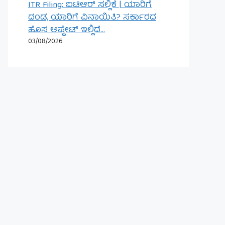
ITR Filing: ಐಟಿಆರ್ ಸಲ್ಲಿಕೆ | ಯಾರಿಗೆ
ದಂಡ, ಯಾರಿಗೆ ವಿನಾಯಿತಿ? ಸರ್ಕಾರದ
ಹೊಸ ಅಪ್ಡೇಟ್ ಇಲ್ಲಿದೆ…
03/08/2026