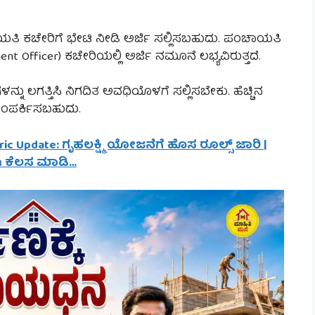
ಾಯತಿ ಕಚೇರಿಗೆ ಭೇಟಿ ನೀಡಿ ಅರ್ಜಿ ಸಲ್ಲಿಸಬಹುದು. ಪಂಚಾಯತಿ
nt Officer) ಕಚೇರಿಯಲ್ಲಿ ಅರ್ಜಿ ನಮೂನೆ ಲಭ್ಯವಿರುತ್ತದೆ.
ನು ಲಗತ್ತಿಸಿ ನಿಗದಿತ ಅವಧಿಯೊಳಗೆ ಸಲ್ಲಿಸಬೇಕು. ಹೆಚ್ಚಿನ
ಸಂಪರ್ಕಿಸಬಹುದು.
ic Update: ಗೃಹಲಕ್ಷ್ಮಿ ಯೋಜನೆಗೆ ಹೊಸ ರೂಲ್ಸ್ ಜಾರಿ |
 ಈ ಕೆಲಸ ಮಾಡಿ…