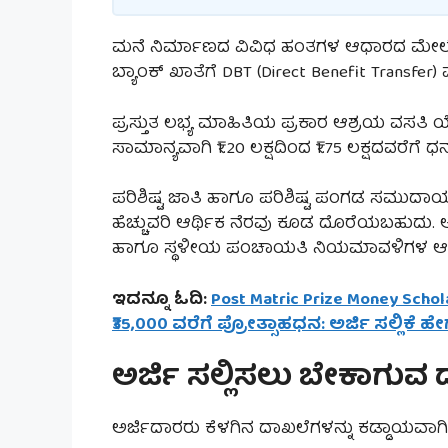
ಮನೆ ನಿರ್ಮಾಣದ ವಿವಿಧ ಹಂತಗಳ ಆಧಾರದ ಮೇಲ
ಬ್ಯಾಂಕ್ ಖಾತೆಗೆ DBT (Direct Benefit Transf
ಪ್ರಸ್ತುತ ಲಭ್ಯ ಮಾಹಿತಿಯ ಪ್ರಕಾರ ಆಶ್ರಯ ವಸತಿ 
ಸಾಮಾನ್ಯವಾಗಿ ₹1.20 ಲಕ್ಷದಿಂದ ₹1.75 ಲಕ್ಷದವರೆ
ಪರಿಶಿಷ್ಟ ಜಾತಿ ಹಾಗೂ ಪರಿಶಿಷ್ಟ ಪಂಗಡ ಸಮುದಾಯಗಳಿಗ
ಹೆಚ್ಚುವರಿ ಆರ್ಥಿಕ ನೆರವು ಕೂಡ ದೊರೆಯಬಹುದು
ಹಾಗೂ ಸ್ಥಳೀಯ ಪಂಚಾಯತಿ ನಿಯಮಾವಳಿಗಳ ಆ
ಇದನ್ನೂ ಓದಿ:
Post Matric Prize Money Schol
₹35,000 ವರೆಗೆ ಪ್ರೋತ್ಸಾಹಧನ: ಅರ್ಜಿ ಸಲ್ಲಿಕೆ
ಅರ್ಜಿ ಸಲ್ಲಿಸಲು ಬೇಕಾಗುವ
ಅರ್ಜಿದಾರರು ಕೆಳಗಿನ ದಾಖಲೆಗಳನ್ನು ಕಡ್ಡಾಯವಾಗಿ ಸ