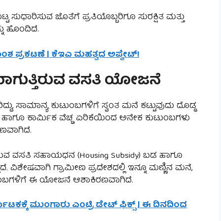
ಧಾರಿಸುವ ಜೊತೆಗೆ ಪ್ರತಿಯೊಬ್ಬರಿಗೂ ಸುರಕ್ಷಿತ ಮತ್ತು
ು ಹೊಂದಿದೆ.
ಾಂಶ ಪ್ರಕಟಣೆ | ಕೆಇಎ ಮಹತ್ವದ ಅಪ್ಡೇಟ್!
ಾಗುತ್ತಿರುವ ವಸತಿ ಯೋಜನೆ
ರಿದ್ದು, ಸಾಮಾನ್ಯ ಕುಟುಂಬಗಳಿಗೆ ಸ್ವಂತ ಮನೆ ಕಟ್ಟುವುದು ದೊಡ್ಡ
ಳು ಹಾಗೂ ಕಾರ್ಮಿಕ ವೆಚ್ಚ ಏರಿಕೆಯಿಂದ ಅನೇಕ ಕುಟುಂಬಗಳು
ಾಣವಾಗಿದೆ.
ಿರುವ ವಸತಿ ಸಹಾಯಧನ (Housing Subsidy) ಬಡ ಹಾಗೂ
ೆ. ವಿಶೇಷವಾಗಿ ಗ್ರಾಮೀಣ ಪ್ರದೇಶದಲ್ಲಿ ಇನ್ನೂ ಮಣ್ಣಿನ ಮನೆ,
ುಂಬಗಳಿಗೆ ಈ ಯೋಜನೆ ಆಶಾಕಿರಣವಾಗಿದೆ.
ನಾಟಕಕ್ಕೆ ಮುಂಗಾರು ಎಂಟ್ರಿ ಡೇಟ್ ಫಿಕ್ಸ್ | ಈ ದಿನದಿಂದ