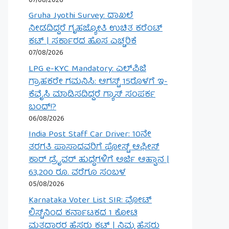
07/08/2026
Gruha Jyothi Survey: ದಾಖಲೆ
ನೀಡದಿದ್ದರೆ ಗೃಹಜ್ಯೋತಿ ಉಚಿತ ಕರೆಂಟ್
ಕಟ್ | ಸರ್ಕಾರದ ಹೊಸ ಎಚ್ಚರಿಕೆ
07/08/2026
LPG e-KYC Mandatory: ಎಲ್‌ಪಿಜಿ
ಗ್ರಾಹಕರೇ ಗಮನಿಸಿ: ಆಗಸ್ಟ್ 15ರೊಳಗೆ ಇ-
ಕೆವೈಸಿ ಮಾಡಿಸದಿದ್ದರೆ ಗ್ಯಾಸ್ ಸಂಪರ್ಕ
ಬಂದ್!?
06/08/2026
India Post Staff Car Driver: 10ನೇ
ತರಗತಿ ಪಾಸಾದವರಿಗೆ ಪೋಸ್ಟ್ ಆಫೀಸ್
ಕಾರ್ ಡ್ರೈವರ್ ಹುದ್ದೆಗಳಿಗೆ ಅರ್ಜಿ ಆಹ್ವಾನ |
63,200 ರೂ. ವರೆಗೂ ಸಂಬಳ
05/08/2026
Karnataka Voter List SIR: ವೋಟ್
ಲಿಸ್ಟ್‌ನಿಂದ ಕರ್ನಾಟಕದ 1 ಕೋಟಿ
ಮತದಾರರ ಹೆಸರು ಕಟ್ | ನಿಮ್ಮ ಹೆಸರು