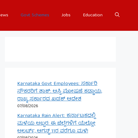
ews
Govt Schemes
Jobs
Education
Karnataka Govt Employees: ಸರ್ಕಾರಿ
ನೌಕರರಿಗೆ ಶಾಕ್: ಆಸ್ತಿ ಘೋಷಣೆ ಕಡ್ಡಾಯ,
ರಾಜ್ಯ ಸರ್ಕಾರದ ಖಡಕ್ ಆದೇಶ
07/08/2026
Karnataka Rain Alert: ಕರ್ನಾಟಕದಲ್ಲಿ
ಮಳೆಯ ಅಬ್ಬರ: ಈ ಜಿಲ್ಲೆಗಳಿಗೆ ಯೆಲ್ಲೋ
ಅಲರ್ಟ್, ಆಗಸ್ಟ್ 11ರ ವರೆಗೂ ಮಳೆ!