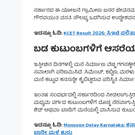
ಸರ್ಕಾರದ ಈ ಯೋಜನೆ ಗ್ರಾಮೀಣ ಜನರ ಜೀವನಮಟ್ಟ ಸು
ಗೌರವಯುತ ವಸತಿ ಸೌಲಭ್ಯ ಒದಗಿಸುವ ಉದ್ದೇಶವನ್ನ
ಇದನ್ನೂ ಓದಿ:
KCET Result 2026: ಸಿಇಟಿ ಫಲಿತ
ಬಡ ಕುಟುಂಬಗಳಿಗೆ ಆಸರೆಯ
ಇತ್ತೀಚಿನ ದಿನಗಳಲ್ಲಿ ಮನೆ ನಿರ್ಮಾಣ ವೆಚ್ಚ ಗಗನಕ್ಕೇ
ಸವಾಲಾಗಿ ಪರಿಣಮಿಸಿದೆ. ಸಿಮೆಂಟ್, ಕಬ್ಬಿಣ, ಮರ
ಮನೆ ಕಟ್ಟುವ ಕನಸನ್ನೇ ಕೈಬಿಟ್ಟಿರುವ ಪರಿಸ್ಥಿತಿ ನಿರ್ಮ
ಇಂತಹ ಸಂದರ್ಭದಲ್ಲಿ ಸರ್ಕಾರದಿಂದ ನೀಡಲಾಗುತ್ತ
ಮಧ್ಯಮ ವರ್ಗದ ಕುಟುಂಬಗಳಿಗೆ ದೊಡ್ಡ ನೆರವಾಗುತ್ತಿದ
ಶೆಡ್ ಅಥವಾ ಬಾಡಿಗೆ ಮನೆಯಲ್ಲಿ ವಾಸಿಸುವ ಕುಟ
ಇದನ್ನೂ ಓದಿ:
Monsoon Delay Karnataka: ಕರ್
ಭಾರೀ ಮಳೆ ಶುರು