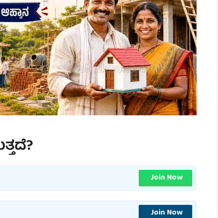
್ತದೆ?
Join Now
Join Now