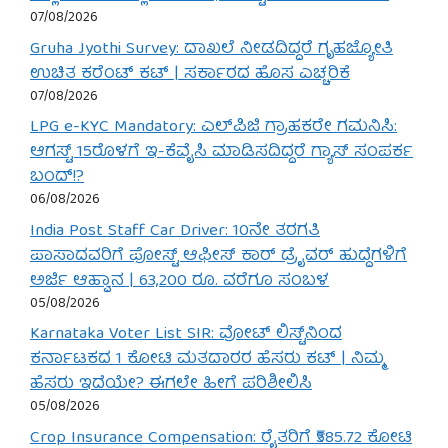
07/08/2026
Gruha Jyothi Survey: ದಾಖಲೆ ನೀಡದಿದ್ದರೆ ಗೃಹಜ್ಯೋತಿ
ಉಚಿತ ಕರೆಂಟ್ ಕಟ್ | ಸರ್ಕಾರದ ಹೊಸ ಎಚ್ಚರಿಕೆ
07/08/2026
LPG e-KYC Mandatory: ಎಲ್‌ಪಿಜಿ ಗ್ರಾಹಕರೇ ಗಮನಿಸಿ:
ಆಗಸ್ಟ್ 15ರೊಳಗೆ ಇ-ಕೆವೈಸಿ ಮಾಡಿಸದಿದ್ದರೆ ಗ್ಯಾಸ್ ಸಂಪರ್ಕ
ಬಂದ್!?
06/08/2026
India Post Staff Car Driver: 10ನೇ ತರಗತಿ
ಪಾಸಾದವರಿಗೆ ಪೋಸ್ಟ್ ಆಫೀಸ್ ಕಾರ್ ಡ್ರೈವರ್ ಹುದ್ದೆಗಳಿಗೆ
ಅರ್ಜಿ ಆಹ್ವಾನ | 63,200 ರೂ. ವರೆಗೂ ಸಂಬಳ
05/08/2026
Karnataka Voter List SIR: ವೋಟ್ ಲಿಸ್ಟ್‌ನಿಂದ
ಕರ್ನಾಟಕದ 1 ಕೋಟಿ ಮತದಾರರ ಹೆಸರು ಕಟ್ | ನಿಮ್ಮ
ಹೆಸರು ಇದೆಯೇ? ಈಗಲೇ ಹೀಗೆ ಪರಿಶೀಲಿಸಿ
05/08/2026
Crop Insurance Compensation: ರೈತರಿಗೆ ₹585.72 ಕೋಟಿ