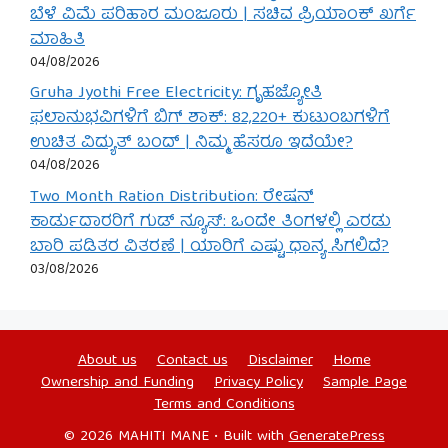
ಬೆಳೆ ವಿಮೆ ಪರಿಹಾರ ಮಂಜೂರು | ಸಚಿವ ಪ್ರಿಯಾಂಕ್ ಖರ್ಗೆ
ಮಾಹಿತಿ
04/08/2026
Gruha Jyothi Free Electricity: ಗೃಹಜ್ಯೋತಿ
ಫಲಾನುಭವಿಗಳಿಗೆ ಬಿಗ್ ಶಾಕ್: 82,220+ ಕುಟುಂಬಗಳಿಗೆ
ಉಚಿತ ವಿದ್ಯುತ್ ಬಂದ್ | ನಿಮ್ಮ ಹೆಸರೂ ಇದೆಯೇ?
04/08/2026
Two Month Ration Distribution: ರೇಷನ್
ಕಾರ್ಡುದಾರರಿಗೆ ಗುಡ್ ನ್ಯೂಸ್: ಒಂದೇ ತಿಂಗಳಲ್ಲಿ ಎರಡು
ಬಾರಿ ಪಡಿತರ ವಿತರಣೆ | ಯಾರಿಗೆ ಎಷ್ಟು ಧಾನ್ಯ ಸಿಗಲಿದೆ?
03/08/2026
About us
Contact us
Disclaimer
Home
Ownership and Funding
Privacy Policy
Sample Page
Terms and Conditions
© 2026 MAHITI MANE
• Built with
GeneratePress