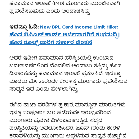
ಹವಾಮಾನ ಇಲಾಖೆ (IMD) ಮುಂಗಾರು ಮುಂಚಿತವಾಗಿ
ಪ್ರವೇಶಿಸಬಹುದು ಎಂದು ಅಂದಾಜಿಸಿತ್ತು.
ಇದನ್ನೂ ಓದಿ:
New BPL Card Income Limit Hike:
ಹೊಸ ಬಿಪಿಎಲ್ ಕಾರ್ಡ್ ಅರ್ಜಿದಾರರಿಗೆ ಶುಭಸುದ್ದಿ |
ಹೊಸ ರೂಲ್ಸ್ ಜಾರಿಗೆ ಸರ್ಕಾರ ಚಿಂತನೆ
ಆದರೆ ಇದೀಗ ಹವಾಮಾನ ಪರಿಸ್ಥಿತಿಯಲ್ಲಿ ಉಂಟಾದ
ಬದಲಾವಣೆಗಳಿಂದ ಮೊದಲಿನ ಅಂದಾಜು ತಪ್ಪಿದ್ದು, ಹೊಸ
ದಿನಾಂಕವನ್ನು ಹವಾಮಾನ ಇಲಾಖೆ ಪ್ರಕಟಿಸಿದೆ. ಇದಕ್ಕೂ
ಮೊದಲು ಮೇ 26ರಂದೇ ಕೇರಳಕ್ಕೆ ಮುಂಗಾರು ಪ್ರವೇಶಿಸುವ
ಸಾಧ್ಯತೆ ಇದೆ ಎಂದು ಹೇಳಲಾಗಿತ್ತು.
ಈಗಿನ ತಾಜಾ ವರದಿಗಳ ಪ್ರಕಾರ, ಮಾನ್ಸೂನ್ ಮಾರುತಗಳು
ಇನ್ನೂ ಸಂಪೂರ್ಣ ಬಲ ಪಡೆಯದೇ ಇರುವುದರಿಂದ
ಮುಂಗಾರು ಪ್ರವೇಶ ವಿಳಂಬವಾಗುತ್ತಿದೆ. ಸದ್ಯದ
ಪರಿಸ್ಥಿತಿಯನ್ನು ಅವಲೋಕಿಸಿದರೆ, ಜೂನ್ 1ರಂದು ಕೇರಳ
ಕರಾವಳಿಯನ್ನು ಮುಂಗಾರು ಅಪ್ಪಳಿಸುವ ಸಾಧ್ಯತೆ ಹೆಚ್ಚಾಗಿದೆ