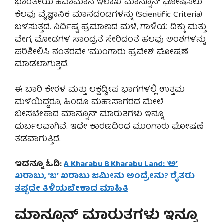
ಭಾರತೀಯ ಹವಾಮಾನ ಇಲಾಖೆ ಮಾನ್ಸೂನ್ ಘೋಷಿಸಲು
ಕೆಲವು ವೈಜ್ಞಾನಿಕ ಮಾನದಂಡಗಳನ್ನು (Scientific Criteria)
ಬಳಸುತ್ತದೆ. ನಿರ್ದಿಷ್ಟ ಪ್ರಮಾಣದ ಮಳೆ, ಗಾಳಿಯ ದಿಕ್ಕು ಮತ್ತು
ವೇಗ, ಮೋಡಗಳ ಸಾಂದ್ರತೆ ಸೇರಿದಂತೆ ಹಲವು ಅಂಶಗಳನ್ನು
ಪರಿಶೀಲಿಸಿ ನಂತರವೇ ‘ಮುಂಗಾರು ಪ್ರವೇಶ’ ಘೋಷಣೆ
ಮಾಡಲಾಗುತ್ತದೆ.
ಈ ಬಾರಿ ಕೇರಳ ಮತ್ತು ಲಕ್ಷದ್ವೀಪ ಭಾಗಗಳಲ್ಲಿ ಉತ್ತಮ
ಮಳೆಯಿದ್ದರೂ, ಹಿಂದೂ ಮಹಾಸಾಗರದ ಮೇಲೆ
ಬೀಸಬೇಕಾದ ಮಾನ್ಸೂನ್ ಮಾರುತಗಳು ಇನ್ನೂ
ದುರ್ಬಲವಾಗಿವೆ. ಇದೇ ಕಾರಣದಿಂದ ಮುಂಗಾರು ಘೋಷಣೆ
ತಡವಾಗುತ್ತಿದೆ.
ಇದನ್ನೂ ಓದಿ:
A Kharabu B Kharabu Land: ‘ಅ’
ಖರಾಬು, ‘ಬ’ ಖರಾಬು ಜಮೀನು ಅಂದ್ರೇನು? ರೈತರು
ತಪ್ಪದೇ ತಿಳಿಯಬೇಕಾದ ಮಾಹಿತಿ
ಮಾನ್ಸೂನ್ ಮಾರುತಗಳು ಇನ್ನೂ