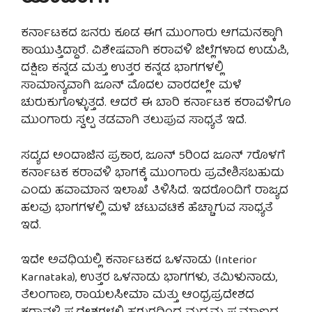
ಕರ್ನಾಟಕದ ಜನರು ಕೂಡ ಈಗ ಮುಂಗಾರು ಆಗಮನಕ್ಕಾಗಿ
ಕಾಯುತ್ತಿದ್ದಾರೆ. ವಿಶೇಷವಾಗಿ ಕರಾವಳಿ ಜಿಲ್ಲೆಗಳಾದ ಉಡುಪಿ,
ದಕ್ಷಿಣ ಕನ್ನಡ ಮತ್ತು ಉತ್ತರ ಕನ್ನಡ ಭಾಗಗಳಲ್ಲಿ
ಸಾಮಾನ್ಯವಾಗಿ ಜೂನ್ ಮೊದಲ ವಾರದಲ್ಲೇ ಮಳೆ
ಚುರುಕುಗೊಳ್ಳುತ್ತದೆ. ಆದರೆ ಈ ಬಾರಿ ಕರ್ನಾಟಕ ಕರಾವಳಿಗೂ
ಮುಂಗಾರು ಸ್ವಲ್ಪ ತಡವಾಗಿ ತಲುಪುವ ಸಾಧ್ಯತೆ ಇದೆ.
ಸದ್ಯದ ಅಂದಾಜಿನ ಪ್ರಕಾರ, ಜೂನ್ 5ರಿಂದ ಜೂನ್ 7ರೊಳಗೆ
ಕರ್ನಾಟಕ ಕರಾವಳಿ ಭಾಗಕ್ಕೆ ಮುಂಗಾರು ಪ್ರವೇಶಿಸಬಹುದು
ಎಂದು ಹವಾಮಾನ ಇಲಾಖೆ ತಿಳಿಸಿದೆ. ಇದರೊಂದಿಗೆ ರಾಜ್ಯದ
ಹಲವು ಭಾಗಗಳಲ್ಲಿ ಮಳೆ ಚಟುವಟಿಕೆ ಹೆಚ್ಚಾಗುವ ಸಾಧ್ಯತೆ
ಇದೆ.
ಇದೇ ಅವಧಿಯಲ್ಲಿ ಕರ್ನಾಟಕದ ಒಳನಾಡು (Interior
Karnataka), ಉತ್ತರ ಒಳನಾಡು ಭಾಗಗಳು, ತಮಿಳುನಾಡು,
ತೆಲಂಗಾಣ, ರಾಯಲಸೀಮಾ ಮತ್ತು ಆಂಧ್ರಪ್ರದೇಶದ