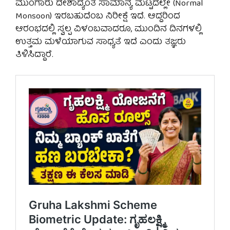
ಮುಂಗಾರು ದೇಶಾದ್ಯಂತ ಸಾಮಾನ್ಯ ಮಟ್ಟದಲ್ಲೇ (Normal
Monsoon) ಇರಬಹುದೆಂಬ ನಿರೀಕ್ಷೆ ಇದೆ. ಆದ್ದರಿಂದ
ಆರಂಭದಲ್ಲಿ ಸ್ವಲ್ಪ ವಿಳಂಬವಾದರೂ, ಮುಂದಿನ ದಿನಗಳಲ್ಲಿ
ಉತ್ತಮ ಮಳೆಯಾಗುವ ಸಾಧ್ಯತೆ ಇದೆ ಎಂದು ತಜ್ಞರು
ತಿಳಿಸಿದ್ದಾರೆ.