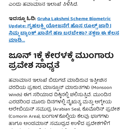
ಎಂದು ಹವಾಮಾನ ಇಲಾಖೆ ತಿಳಿಸಿದೆ.
ಇದನ್ನೂ ಓದಿ:
Gruha Lakshmi Scheme Biometric
Update: ಗೃಹಲಕ್ಷ್ಮಿ ಯೋಜನೆಗೆ ಹೊಸ ರೂಲ್ಸ್ ಜಾರಿ |
ನಿಮ್ಮ ಬ್ಯಾಂಕ್ ಖಾತೆಗೆ ಹಣ ಬರಬೇಕಾ? ತಕ್ಷಣ ಈ ಕೆಲಸ
ಮಾಡಿ…
ಜೂನ್ 1ಕ್ಕೆ ಕೇರಳಕ್ಕೆ ಮುಂಗಾರು
ಪ್ರವೇಶ ಸಾಧ್ಯತೆ
ಹವಾಮಾನ ಇಲಾಖೆ ಬಿಡುಗಡೆ ಮಾಡಿರುವ ಇತ್ತೀಚಿನ
ವರದಿಯ ಪ್ರಕಾರ, ಮಾನ್ಸೂನ್ ಮಾರುತಗಳು (Monsoon
Winds) ಈಗ ಸರಿಯಾದ ದಿಕ್ಕಿನಲ್ಲಿ ಚಲಿಸುತ್ತಿವೆ. ಮುಂದಿನ
ಎರಡರಿಂದ ಮೂರು ದಿನಗಳಲ್ಲಿ ನೈಋತ್ಯ ಮತ್ತು ಆಗ್ನೇಯ
ಅರೇಬಿಯನ್ ಸಮುದ್ರ (Arabian Sea), ಕೊಮೊರಿನ್ ಪ್ರದೇಶ
(Comorin Area), ಬಂಗಾಳಕೊಲ್ಲಿಯ ಕೆಲವು ಭಾಗಗಳು
ಹಾಗೂ ಅಂಡಮಾನ್ ಸಮುದ್ರದ ಉಳಿದ ಪ್ರದೇಶಗಳಿಗೆ