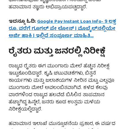
ಘೋಷಿಸುವುದು ವೈಜ್ಞಾನಿಕವಾಗಿ ಸರಿಯಲ್ಲ ಎಂದು
ಹವಾಮಾನ ತಜ್ಞರು ಅಭಿಪ್ರಾಯಪಟ್ಟಿದ್ದಾರೆ.
ಇದನ್ನೂ ಓದಿ:
Google Pay Instant Loan Info- 9 ಲಕ್ಷ
ರೂ. ವರೆಗೆ ಗೂಗಲ್ ಪೇ ಲೋನ್ | ಮೊಬೈಲ್‌ನಲ್ಲಿಯೇ
ಅರ್ಜಿ ಹಾಕಿ | ಇಲ್ಲಿದೆ ಸಂಪೂರ್ಣ ಮಾಹಿತಿ…
ರೈತರು ಮತ್ತು ಜನರಲ್ಲಿ ನಿರೀಕ್ಷೆ
ರಾಜ್ಯದ ರೈತರು ಈಗ ಮುಂಗಾರು ಮೇಲೆ ಹೆಚ್ಚಿನ ನಿರೀಕ್ಷೆ
ಇಟ್ಟುಕೊಂಡಿದ್ದಾರೆ. ಕೃಷಿ ಚಟುವಟಿಕೆಗಳು, ಬಿತ್ತನೆ
ಕಾರ್ಯಗಳು ಮತ್ತು ಜಲಾಶಯಗಳ ನೀರಿನ ಮಟ್ಟ ಎಲ್ಲವೂ
ಮುಂಗಾರು ಮೇಲೆ ಅವಲಂಬಿತವಾಗಿವೆ. ಕಳೆದ ಕೆಲವು
ವಾರಗಳಿಂದ ರಾಜ್ಯದ ಹಲವೆಡೆ ಬಿಸಿಲಿನ ತಾಪಮಾನ
ಹೆಚ್ಚಾಗಿದ್ದ ಹಿನ್ನೆಲೆ, ಜನರು ಕೂಡ ಉತ್ತಮ ಮಳೆಯ
ನಿರೀಕ್ಷೆಯಲ್ಲಿದ್ದಾರೆ.
ಹವಾಮಾನ ಇಲಾಖೆ ಮುನ್ಸೂಚನೆಯ ಪ್ರಕಾರ, ಈ ವರ್ಷದ