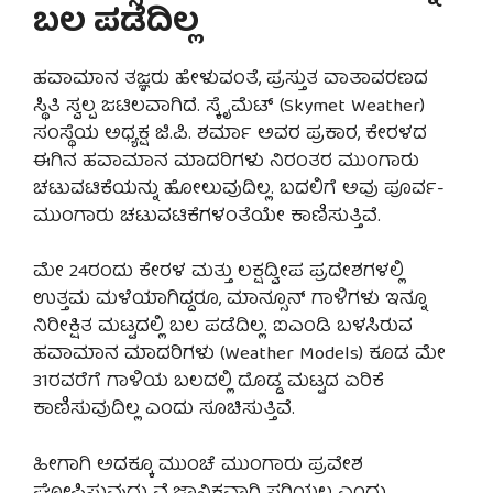
ಬಲ ಪಡೆದಿಲ್ಲ
ಹವಾಮಾನ ತಜ್ಞರು ಹೇಳುವಂತೆ, ಪ್ರಸ್ತುತ ವಾತಾವರಣದ
ಸ್ಥಿತಿ ಸ್ವಲ್ಪ ಜಟಿಲವಾಗಿದೆ. ಸ್ಕೈಮೆಟ್ (Skymet Weather)
ಸಂಸ್ಥೆಯ ಅಧ್ಯಕ್ಷ ಜಿ.ಪಿ. ಶರ್ಮಾ ಅವರ ಪ್ರಕಾರ, ಕೇರಳದ
ಈಗಿನ ಹವಾಮಾನ ಮಾದರಿಗಳು ನಿರಂತರ ಮುಂಗಾರು
ಚಟುವಟಿಕೆಯನ್ನು ಹೋಲುವುದಿಲ್ಲ. ಬದಲಿಗೆ ಅವು ಪೂರ್ವ-
ಮುಂಗಾರು ಚಟುವಟಿಕೆಗಳಂತೆಯೇ ಕಾಣಿಸುತ್ತಿವೆ.
ಮೇ 24ರಂದು ಕೇರಳ ಮತ್ತು ಲಕ್ಷದ್ವೀಪ ಪ್ರದೇಶಗಳಲ್ಲಿ
ಉತ್ತಮ ಮಳೆಯಾಗಿದ್ದರೂ, ಮಾನ್ಸೂನ್ ಗಾಳಿಗಳು ಇನ್ನೂ
ನಿರೀಕ್ಷಿತ ಮಟ್ಟದಲ್ಲಿ ಬಲ ಪಡೆದಿಲ್ಲ. ಐಎಂಡಿ ಬಳಸಿರುವ
ಹವಾಮಾನ ಮಾದರಿಗಳು (Weather Models) ಕೂಡ ಮೇ
31ರವರೆಗೆ ಗಾಳಿಯ ಬಲದಲ್ಲಿ ದೊಡ್ಡ ಮಟ್ಟದ ಏರಿಕೆ
ಕಾಣಿಸುವುದಿಲ್ಲ ಎಂದು ಸೂಚಿಸುತ್ತಿವೆ.
ಹೀಗಾಗಿ ಅದಕ್ಕೂ ಮುಂಚೆ ಮುಂಗಾರು ಪ್ರವೇಶ