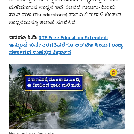
ಕರಾವಳಿ ಪ್ರದೇಶಗಳಲ್ಲಿ ಹಗುರದಿಂದ ಮಧ್ಯಮ ಪ್ರಮಾಣದ
ಮಳೆಯಾಗುವ ಸಾಧ್ಯತೆ ಇದೆ. ಕೆಲವೆಡೆ ಗುಡುಗು-ಮಿಂಚು
ಸಹಿತ ಮಳೆ (Thunderstorm) ಹಾಗೂ ಬಿರುಗಾಳಿ ಬೀಸುವ
ಸಾಧ್ಯತೆಯನ್ನೂ ಇಲಾಖೆ ಸೂಚಿಸಿದೆ.
ಇದನ್ನೂ ಓದಿ:
RTE Free Education Extended:
ಇನ್ಮುಂದೆ 10ನೇ ತರಗತಿವರೆಗೂ ಆರ್‌ಟಿಇ ಸೀಟು | ರಾಜ್ಯ
ಸರ್ಕಾರದ ಮಹತ್ವದ ನಿರ್ಧಾರ
Monsoon Delay Karnataka