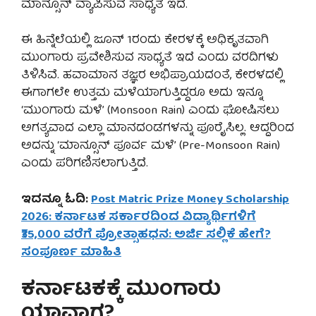
ಮಾನ್ಸೂನ್ ವ್ಯಾಪಿಸುವ ಸಾಧ್ಯತೆ ಇದೆ.
ಈ ಹಿನ್ನೆಲೆಯಲ್ಲಿ ಜೂನ್ 1ರಂದು ಕೇರಳಕ್ಕೆ ಅಧಿಕೃತವಾಗಿ
ಮುಂಗಾರು ಪ್ರವೇಶಿಸುವ ಸಾಧ್ಯತೆ ಇದೆ ಎಂದು ವರದಿಗಳು
ತಿಳಿಸಿವೆ. ಹವಾಮಾನ ತಜ್ಞರ ಅಭಿಪ್ರಾಯದಂತೆ, ಕೇರಳದಲ್ಲಿ
ಈಗಾಗಲೇ ಉತ್ತಮ ಮಳೆಯಾಗುತ್ತಿದ್ದರೂ ಅದು ಇನ್ನೂ
‘ಮುಂಗಾರು ಮಳೆ’ (Monsoon Rain) ಎಂದು ಘೋಷಿಸಲು
ಅಗತ್ಯವಾದ ಎಲ್ಲಾ ಮಾನದಂಡಗಳನ್ನು ಪೂರೈಸಿಲ್ಲ. ಆದ್ದರಿಂದ
ಅದನ್ನು ‘ಮಾನ್ಸೂನ್ ಪೂರ್ವ ಮಳೆ’ (Pre-Monsoon Rain)
ಎಂದು ಪರಿಗಣಿಸಲಾಗುತ್ತಿದೆ.
ಇದನ್ನೂ ಓದಿ:
Post Matric Prize Money Scholarship
2026: ಕರ್ನಾಟಕ ಸರ್ಕಾರದಿಂದ ವಿದ್ಯಾರ್ಥಿಗಳಿಗೆ
₹35,000 ವರೆಗೆ ಪ್ರೋತ್ಸಾಹಧನ: ಅರ್ಜಿ ಸಲ್ಲಿಕೆ ಹೇಗೆ?
ಸಂಪೂರ್ಣ ಮಾಹಿತಿ
ಕರ್ನಾಟಕಕ್ಕೆ ಮುಂಗಾರು
ಯಾವಾಗ?