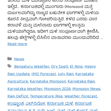
ಇರಲಿದೆ. ಮಳೆ ಮುನ್ಸೂಚನೆ ಕುರಿತು ಸಂಪೂರ್ಣ ಮಾಹಿತಿ
ಇಲ್ಲಿದೆ… ಕರ್ನಾಟಕದಲ್ಲಿ ಮುಂಗಾರು (Monsoon) ಮತ್ತೆ
ದುರ್ಬಲವಾಗಿದ್ದು, ರಾಜ್ಯದ ಬಹುತೇಕ ಭಾಗಗಳಲ್ಲಿ ಮಳೆಯ
ಕೊರತೆ ತೀವ್ರವಾಗಿ ಗೋಚರಿಸುತ್ತಿದೆ. ಕಳೆದ ಎರಡು ವಾರ
ಕರಾವಳಿ ಮತ್ತು ಮಲೆನಾಡು ಭಾಗಗಳಲ್ಲಿ ಉತ್ತಮ
ಮಳೆಯಾಗಿದ್ದರೂ, ಇದೀಗ ಮಳೆ ಸಂಪೂರ್ಣವಾಗಿ ಕ್ಷೀಣಿಸಿ,
ಹಲವು ಜಿಲ್ಲೆಗಳಲ್ಲಿ ಬಿಸಿಲಿನ ವಾತಾವರಣ ಮುಂದುವರಿದಿದೆ. …
Read more
Categories
News
Tags
Bengaluru Weather
,
Dry Spell
,
El Nino
,
Heavy
Rain Update
,
IMD Forecast
,
July Rain
,
Karnataka
Agriculture
,
Karnataka Monsoon
,
Karnataka Rain
,
Karnataka Weather
,
Monsoon 2026
,
Monsoon News
,
Rain Deficit
,
Temperature Rise
,
Weather Forecast
,
ಉಷ್ಣಾಂಶ
,
ಎಲ್‌ನಿನೋ
,
ಕರ್ನಾಟಕ ಮಳೆ
,
ಕರ್ನಾಟಕ