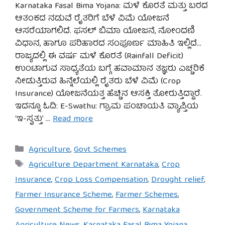
Karnataka Fasal Bima Yojana: ಮಳೆ ಕೊರತೆ ಮತ್ತು ಬರದ
ಆತಂಕದ ನಡುವೆ ರೈತರಿಗೆ ಬೆಳೆ ವಿಮೆ ಯೋಜನೆ
ಆಸರೆಯಾಗಲಿದೆ. ಫಸಲ್ ಬಿಮಾ ಯೋಜನೆ, ನೋಂದಣಿ
ವಿಧಾನ, ಹಾಗೂ ಪರಿಹಾರದ ಸಂಪೂರ್ಣ ಮಾಹಿತಿ ಇಲ್ಲಿದೆ…
ರಾಜ್ಯದಲ್ಲಿ ಈ ವರ್ಷ ಮಳೆ ಕೊರತೆ (Rainfall Deficit)
ಉಂಟಾಗುವ ಸಾಧ್ಯತೆಯ ಬಗ್ಗೆ ಹವಾಮಾನ ತಜ್ಞರು ಎಚ್ಚರಿಕೆ
ನೀಡುತ್ತಿರುವ ಹಿನ್ನೆಲೆಯಲ್ಲಿ ರೈತರು ಬೆಳೆ ವಿಮೆ (Crop
Insurance) ಯೋಜನೆಯತ್ತ ಹೆಚ್ಚಿನ ಆಸಕ್ತಿ ತೋರುತ್ತಿದ್ದಾರೆ.
ಇದನ್ನೂ ಓದಿ: E-Swathu: ಗ್ರಾಮ ಪಂಚಾಯತಿ ವ್ಯಾಪ್ತಿಯ
‘ಇ-ಸ್ವತ್ತು’ …
Read more
Categories
Agriculture
,
Govt Schemes
Tags
Agriculture Department Karnataka
,
Crop
Insurance
,
Crop Loss Compensation
,
Drought relief
,
Farmer Insurance Scheme
,
Farmer Schemes
,
Government Scheme for Farmers
,
Karnataka