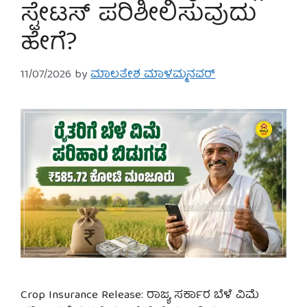
ಸ್ಟೇಟಸ್ ಪರಿಶೀಲಿಸುವುದು
ಹೇಗೆ?
11/07/2026
by
ಮಾಲತೇಶ ಮಾಳಮ್ಮನವರ್
Crop Insurance Release: ರಾಜ್ಯ ಸರ್ಕಾರ ಬೆಳೆ ವಿಮೆ