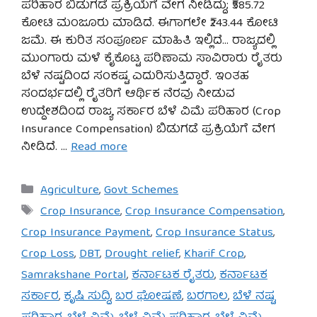
ಪರಿಹಾರ ಬಿಡುಗಡೆ ಪ್ರಕ್ರಿಯೆಗೆ ವೇಗ ನೀಡಿದ್ದು; ₹585.72
ಕೋಟಿ ಮಂಜೂರು ಮಾಡಿದೆ. ಈಗಾಗಲೇ ₹243.44 ಕೋಟಿ
ಜಮೆ. ಈ ಕುರಿತ ಸಂಪೂರ್ಣ ಮಾಹಿತಿ ಇಲ್ಲಿದೆ… ರಾಜ್ಯದಲ್ಲಿ
ಮುಂಗಾರು ಮಳೆ ಕೈಕೊಟ್ಟ ಪರಿಣಾಮ ಸಾವಿರಾರು ರೈತರು
ಬೆಳೆ ನಷ್ಟದಿಂದ ಸಂಕಷ್ಟ ಎದುರಿಸುತ್ತಿದ್ದಾರೆ. ಇಂತಹ
ಸಂದರ್ಭದಲ್ಲಿ ರೈತರಿಗೆ ಆರ್ಥಿಕ ನೆರವು ನೀಡುವ
ಉದ್ದೇಶದಿಂದ ರಾಜ್ಯ ಸರ್ಕಾರ ಬೆಳೆ ವಿಮೆ ಪರಿಹಾರ (Crop
Insurance Compensation) ಬಿಡುಗಡೆ ಪ್ರಕ್ರಿಯೆಗೆ ವೇಗ
ನೀಡಿದೆ. …
Read more
Categories
Agriculture
,
Govt Schemes
Tags
Crop Insurance
,
Crop Insurance Compensation
,
Crop Insurance Payment
,
Crop Insurance Status
,
Crop Loss
,
DBT
,
Drought relief
,
Kharif Crop
,
Samrakshane Portal
,
ಕರ್ನಾಟಕ ರೈತರು
,
ಕರ್ನಾಟಕ
ಸರ್ಕಾರ
,
ಕೃಷಿ ಸುದ್ದಿ
,
ಬರ ಘೋಷಣೆ
,
ಬರಗಾಲ
,
ಬೆಳೆ ನಷ್ಟ