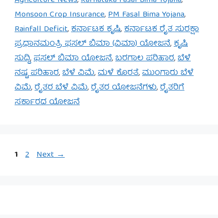
Agriculture News
,
Karnataka Fasal Bima Yojana
,
Monsoon Crop Insurance
,
PM Fasal Bima Yojana
,
Rainfall Deficit
,
ಕರ್ನಾಟಕ ಕೃಷಿ
,
ಕರ್ನಾಟಕ ರೈತ ಸುರಕ್ಷಾ
ಪ್ರಧಾನಮಂತ್ರಿ ಫಸಲ್ ಬಿಮಾ (ವಿಮಾ) ಯೋಜನೆ
,
ಕೃಷಿ
ಸುದ್ದಿ
,
ಫಸಲ್ ಬಿಮಾ ಯೋಜನೆ
,
ಬರಗಾಲ ಪರಿಹಾರ
,
ಬೆಳೆ
ನಷ್ಟ ಪರಿಹಾರ
,
ಬೆಳೆ ವಿಮೆ
,
ಮಳೆ ಕೊರತೆ
,
ಮುಂಗಾರು ಬೆಳೆ
ವಿಮೆ
,
ರೈತರ ಬೆಳೆ ವಿಮೆ
,
ರೈತರ ಯೋಜನೆಗಳು
,
ರೈತರಿಗೆ
ಸರ್ಕಾರದ ಯೋಜನೆ
Page
Page
1
2
Next
→