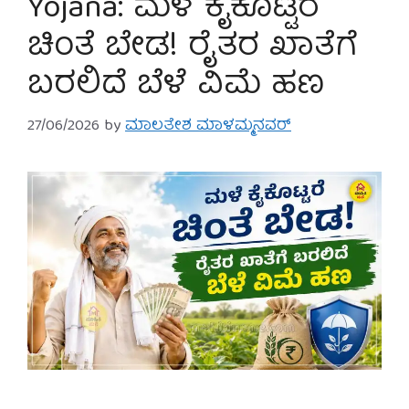
Yojana: ಮಳೆ ಕೈಕೊಟ್ಟರೆ
ಚಿಂತೆ ಬೇಡ! ರೈತರ ಖಾತೆಗೆ
ಬರಲಿದೆ ಬೆಳೆ ವಿಮೆ ಹಣ
27/06/2026
by
ಮಾಲತೇಶ ಮಾಳಮ್ಮನವರ್