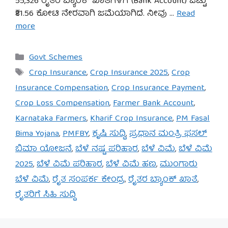
55,326 ರೈತರ ಬ್ಯಾಂಕ್ ಖಾತೆಗಳಿಗೆ (Bank Account) ಒಟ್ಟು
₹81.56 ಕೋಟಿ ನೇರವಾಗಿ ಜಮೆಯಾಗಿದೆ. ನೀವು …
Read
more
Categories
Govt Schemes
Tags
Crop Insurance
,
Crop Insurance 2025
,
Crop
Insurance Compensation
,
Crop Insurance Payment
,
Crop Loss Compensation
,
Farmer Bank Account
,
Karnataka Farmers
,
Kharif Crop Insurance
,
PM Fasal
Bima Yojana
,
PMFBY
,
ಕೃಷಿ ಸುದ್ದಿ
,
ಪ್ರಧಾನ ಮಂತ್ರಿ ಫಸಲ್
ಬಿಮಾ ಯೋಜನೆ
,
ಬೆಳೆ ನಷ್ಟ ಪರಿಹಾರ
,
ಬೆಳೆ ವಿಮೆ
,
ಬೆಳೆ ವಿಮೆ
2025
,
ಬೆಳೆ ವಿಮೆ ಪರಿಹಾರ
,
ಬೆಳೆ ವಿಮೆ ಹಣ
,
ಮುಂಗಾರು
ಬೆಳೆ ವಿಮೆ
,
ರೈತ ಸಂಪರ್ಕ ಕೇಂದ್ರ
,
ರೈತರ ಬ್ಯಾಂಕ್ ಖಾತೆ
,
ರೈತರಿಗೆ ಸಿಹಿ ಸುದ್ದಿ