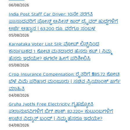
06/08/2026
India Post Staff Car Driver: 10ನೇ ತರಗತಿ
ಪಾಸಾದವರಿಗೆ ಪೋಸ್ಟ್ ಆಫೀಸ್ ಕಾರ್ ಡ್ರೈವರ್ ಹುದ್ದೆಗಳಿಗೆ
ಅರ್ಜಿ ಆಹ್ವಾನ | 63,200 ರೂ. ವರೆಗೂ ಸಂಬಳ
05/08/2026
Karnataka Voter List SIR: ವೋಟ್ ಲಿಸ್ಟ್‌ನಿಂದ
ಕರ್ನಾಟಕದ 1 ಕೋಟಿ ಮತದಾರರ ಹೆಸರು ಕಟ್ | ನಿಮ್ಮ
ಹೆಸರು ಇದೆಯೇ? ಈಗಲೇ ಹೀಗೆ ಪರಿಶೀಲಿಸಿ
05/08/2026
Crop Insurance Compensation: ರೈತರಿಗೆ ₹585.72 ಕೋಟಿ
ಬೆಳೆ ವಿಮೆ ಪರಿಹಾರ ಮಂಜೂರು | ಸಚಿವ ಪ್ರಿಯಾಂಕ್ ಖರ್ಗೆ
ಮಾಹಿತಿ
04/08/2026
Gruha Jyothi Free Electricity: ಗೃಹಜ್ಯೋತಿ
ಫಲಾನುಭವಿಗಳಿಗೆ ಬಿಗ್ ಶಾಕ್: 82,220+ ಕುಟುಂಬಗಳಿಗೆ
ಉಚಿತ ವಿದ್ಯುತ್ ಬಂದ್ | ನಿಮ್ಮ ಹೆಸರೂ ಇದೆಯೇ?
04/08/2026