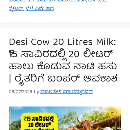
ಪರಿಹಾರ
,
ಬೆಳೆ ವಿಮೆ
,
ಬೆಳೆ ವಿಮೆ ಪರಿಹಾರ
,
ಬೆಳೆ ವಿಮೆ
ಸ್ಟೇಟಸ್
,
ಬೆಳೆ ವಿಮೆ ಹಣ
Desi Cow 20 Litres Milk:
₹15 ಸಾವಿರದಲ್ಲಿ 20 ಲೀಟರ್
ಹಾಲು ಕೊಡುವ ನಾಟಿ ಹಸು
| ರೈತರಿಗೆ ಬಂಪರ್ ಅವಕಾಶ
08/07/2026
by
ಮಾಲತೇಶ ಮಾಳಮ್ಮನವರ್