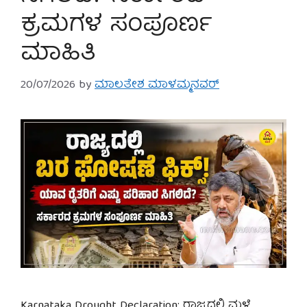
ಕ್ರಮಗಳ ಸಂಪೂರ್ಣ
ಮಾಹಿತಿ
20/07/2026
by
ಮಾಲತೇಶ ಮಾಳಮ್ಮನವರ್
Karnataka Drought Declaration: ರಾಜ್ಯದಲ್ಲಿ ಮಳೆ