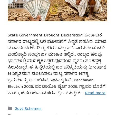
State Government Drought Declaration: ಕರ್ನಾಟಕ
ಸರ್ಕಾರ ರಾಜ್ಯದಲ್ಲಿ ಬರ ಘೋಷಣೆಗೆ ಸಿದ್ಧತೆ ನಡೆಸಿದೆ. ಯಾವ
ಮಾನದಂಡಗಳಿವೆ? ರೈತರಿಗೆ ಏನೆಲ್ಲ ಪರಿಹಾರ ಸಿಗಬಹುದು?
ಎಂಬಿತ್ಯಾದಿ ಸಂಪೂರ್ಣ ಮಾಹಿತಿ ಇಲ್ಲಿದೆ… ರಾಜ್ಯದ ಹಲವು
ಭಾಗಗಳಲ್ಲಿ ಮಳೆ ಕೈಕೊಟ್ಟಿರುವುದರಿಂದ ರೈತರು ಸಂಕಷ್ಟಕ್ಕೆ
ಸಿಲುಕಿದ್ದಾರೆ. ಈ ಹಿನ್ನೆಲೆಯಲ್ಲಿ ಬರ ಪರಿಸ್ಥಿತಿಯನ್ನು (Drought)
ಅಧಿಕೃತವಾಗಿ ಘೋಷಿಸಲು ರಾಜ್ಯ ಸರ್ಕಾರ ಅಗತ್ಯ
ಕ್ರಮಗಳನ್ನು ಆರಂಭಿಸಿದೆ. ಇದನ್ನೂ ಓದಿ: Panchayat
Election 2026: ಪಂಚಾಯಿತಿ ಫೈಟ್ 2026: ಗ್ರಾಪಂ ಜೊತೆಗೆ
ತಾಪಂ, ಜಿಪಂ ಚುನಾವಣೆಗೂ ಗ್ರೀನ್ ಸಿಗ್ನಲ್ …
Read more
Categories
Govt Schemes