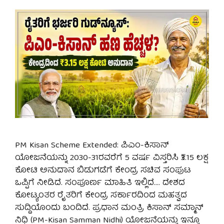
PM Kisan Scheme Extended: ಪಿಎಂ-ಕಿಸಾನ್
ಯೋಜನೆಯನ್ನು 2030-31ರವರೆಗೆ 5 ವರ್ಷ ವಿಸ್ತರಿಸಿ ₹3.15 ಲಕ್ಷ
ಕೋಟಿ ಅನುದಾನ ಬಿಡುಗಡೆಗೆ ಕೇಂದ್ರ ಸಚಿವ ಸಂಪುಟ
ಒಪ್ಪಿಗೆ ನೀಡಿದೆ. ಸಂಪೂರ್ಣ ಮಾಹಿತಿ ಇಲ್ಲಿದೆ…. ದೇಶದ
ಕೋಟ್ಯಂತರ ರೈತರಿಗೆ ಕೇಂದ್ರ ಸರ್ಕಾರದಿಂದ ಮಹತ್ವದ
ಸುದ್ದಿಯೊಂದು ಬಂದಿದೆ. ಪ್ರಧಾನ ಮಂತ್ರಿ ಕಿಸಾನ್ ಸಮ್ಮಾನ್
ನಿಧಿ (PM-Kisan Samman Nidhi) ಯೋಜನೆಯನ್ನು ಇನ್ನೂ