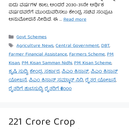
ಐದು ವರ್ಷಗಳ ಕಾಲ, ಅಂದರೆ 2030-31ನೇ ಆರ್ಥಿಕ
ವರ್ಷದವರೆಗೆ ಮುಂದುವರಿಸಲು ಕೇಂದ್ರ ಸಚಿವ ಸಂಪುಟ
ಅನುಮೋದನೆ ನೀಡಿದೆ. ಈ …
Read more
Categories
Govt Schemes
Tags
Agriculture News
,
Central Government
,
DBT
,
Farmer Financial Assistance
,
Farmers Scheme
,
PM
Kisan
,
PM Kisan Samman Nidhi
,
PM Kisan Scheme
,
ಕೃಷಿ ಸುದ್ದಿ
,
ಕೇಂದ್ರ ಸರ್ಕಾರ
,
ಪಿಎಂ ಕಿಸಾನ್
,
ಪಿಎಂ ಕಿಸಾನ್
ಯೋಜನೆ
,
ಪಿಎಂ ಕಿಸಾನ್ ಸಮ್ಮಾನ್ ನಿಧಿ
,
ರೈತರ ಯೋಜನೆ
,
ರೈತರಿಗೆ ಶುಭಸುದ್ದಿ
,
ರೈತರಿಗೆ ₹6000
221 Crore Crop