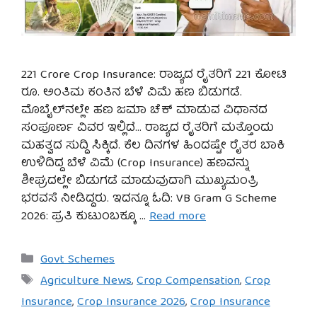
221 Crore Crop Insurance: ರಾಜ್ಯದ ರೈತರಿಗೆ 221 ಕೋಟಿ
ರೂ. ಅಂತಿಮ ಕಂತಿನ ಬೆಳೆ ವಿಮೆ ಹಣ ಬಿಡುಗಡೆ.
ಮೊಬೈಲ್‌ನಲ್ಲೇ ಹಣ ಜಮಾ ಚೆಕ್ ಮಾಡುವ ವಿಧಾನದ
ಸಂಪೂರ್ಣ ವಿವರ ಇಲ್ಲಿದೆ… ರಾಜ್ಯದ ರೈತರಿಗೆ ಮತ್ತೊಂದು
ಮಹತ್ವದ ಸುದ್ದಿ ಸಿಕ್ಕಿದೆ. ಕೆಲ ದಿನಗಳ ಹಿಂದಷ್ಟೇ ರೈತರ ಬಾಕಿ
ಉಳಿದಿದ್ದ ಬೆಳೆ ವಿಮೆ (Crop Insurance) ಹಣವನ್ನು
ಶೀಘ್ರದಲ್ಲೇ ಬಿಡುಗಡೆ ಮಾಡುವುದಾಗಿ ಮುಖ್ಯಮಂತ್ರಿ
ಭರವಸೆ ನೀಡಿದ್ದರು. ಇದನ್ನೂ ಓದಿ: VB Gram G Scheme
2026: ಪ್ರತಿ ಕುಟುಂಬಕ್ಕೂ …
Read more
Categories
Govt Schemes
Tags
Agriculture News
,
Crop Compensation
,
Crop
Insurance
,
Crop Insurance 2026
,
Crop Insurance