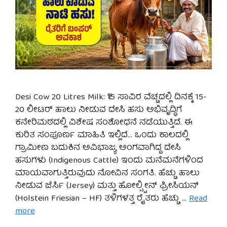
Desi Cow 20 Litres Milk: ₹15 ಸಾವಿರ ವೆಚ್ಚದಲ್ಲಿ ದಿನಕ್ಕೆ 15-
20 ಲೀಟರ್ ಹಾಲು ನೀಡುವ ದೇಸಿ ಹಸು ಅಭಿವೃದ್ಧಿಗೆ
ಕನೇರಿಮಠದಲ್ಲಿ ವಿಶೇಷ ಸಂಶೋಧನೆ ನಡೆಯುತ್ತಿದೆ. ಈ
ಕುರಿತ ಸಂಪೂರ್ಣ ಮಾಹಿತಿ ಇಲ್ಲಿದೆ… ಒಂದು ಕಾಲದಲ್ಲಿ
ಗ್ರಾಮೀಣ ಬದುಕಿನ ಅವಿಭಾಜ್ಯ ಅಂಗವಾಗಿದ್ದ ದೇಸಿ
ಹಸುಗಳು (Indigenous Cattle) ಇಂದು ಮನೆಮನೆಗಳಿಂದ
ಮಾಯವಾಗುತ್ತಿರುವುದು ನೋವಿನ ಸಂಗತಿ. ಹೆಚ್ಚು ಹಾಲು
ನೀಡುವ ಜೆರ್ಸಿ (Jersey) ಮತ್ತು ಹೋಲ್ಸ್ಟೀನ್ ಫ್ರೀಸಿಯನ್
(Holstein Friesian – HF) ತಳಿಗಳತ್ತ ರೈತರು ಹೆಚ್ಚು …
Read
more