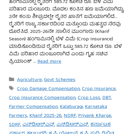
ಹಂಗಾಮಿನಲ್ಲಿ ರೈತರಿಗೆ 585.72 ಕೋಟಿ ರೂ. ಬೆಳೆ ವಿಮೆ
ಪರಿಹಾರ ಮಂಜೂರು. ಮೊದಲ ಕಂತಿನ ಹಣ ಜಮೆಯಾಗಿದ್ದು,
2ನೇ ಕಂತು ಶೀಘ್ರದಲ್ಲೇ ರೈತರ ಖಾತೆಗೆ ಜಮೆಯಾಗಲಿದೆ…
ರೈತರಿಗೆ ರಾಜ್ಯ ಸರ್ಕಾರದಿಂದ ಮತ್ತೊಂದು ಮಹತ್ವದ ನೆರವು
ದೊರೆತಿದೆ. 2025-26ನೇ ಸಾಲಿನ ಮುಂಗಾರು (Kharif
Season) ಹಂಗಾಮಿನಲ್ಲಿ ಬೆಳೆ ವಿಮೆ (Crop Insurance)
ಮಾಡಿಕೊಂಡಿರುವ ರೈತರಿಗೆ ಒಟ್ಟು 585.72 ಕೋಟಿ ರೂ. ಬೆಳೆ
ವಿಮೆ ಪರಿಹಾರ ಮಂಜೂರಾಗಿದೆ ಎಂದು ಗೃಹ ಸಚಿವ
ಪ್ರಿಯಾಂಕ್ …
Read more
Categories
Agriculture
,
Govt Schemes
Tags
Crop Damage Compensation
,
Crop Insurance
,
Crop Insurance Compensation
,
Crop Loss
,
DBT
,
Farmer Compensation
,
Kalaburagi
,
Karnataka
Farmers
,
Kharif 2025-26
,
NDRF
,
Priyank Kharge
,
SDRF
,
ಎನ್‌ಡಿಆರ್‌ಎಫ್
,
ಎಸ್‌ಡಿಆರ್‌ಎಫ್
,
ಕರ್ನಾಟಕ
ಸರ್ಕಾರ
,
ಕಲಬುರಗಿ
,
ಕೃಷಿ ಯೋಜನೆ
,
ಕೃಷಿ ಸುದ್ದಿ
,
ಡಿಬಿಟಿ
,