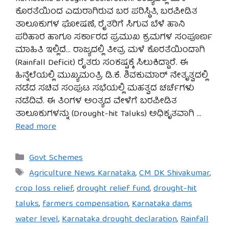
ಕೊರತೆಯಿಂದ ಎದುರಾಗಿರುವ ಬರ ಪರಿಸ್ಥಿತಿ, ಬರಪೀಡಿತ
ತಾಲೂಕುಗಳ ಘೋಷಣೆ, ರೈತರಿಗೆ ಸಿಗುವ ಬೆಳೆ ಹಾನಿ
ಪರಿಹಾರ ಹಾಗೂ ಸರ್ಕಾರದ ಪ್ರಮುಖ ಕ್ರಮಗಳ ಸಂಪೂರ್ಣ
ಮಾಹಿತಿ ಇಲ್ಲಿದೆ… ರಾಜ್ಯದಲ್ಲಿ ತೀವ್ರ ಮಳೆ ಕೊರತೆಯಿಂದಾಗಿ
(Rainfall Deficit) ರೈತರು ಸಂಕಷ್ಟಕ್ಕೆ ಸಿಲುಕಿದ್ದಾರೆ. ಈ
ಹಿನ್ನೆಲೆಯಲ್ಲಿ ಮುಖ್ಯಮಂತ್ರಿ ಡಿ.ಕೆ. ಶಿವಕುಮಾರ್ ನೇತೃತ್ವದಲ್ಲಿ
ನಡೆದ ಸಚಿವ ಸಂಪುಟ ಸಭೆಯಲ್ಲಿ ಮಹತ್ವದ ಚರ್ಚೆಗಳು
ನಡೆದಿವೆ. ಈ ತಿಂಗಳ ಅಂತ್ಯದ ವೇಳೆಗೆ ಬರಪೀಡಿತ
ತಾಲೂಕುಗಳನ್ನು (Drought-hit Taluks) ಅಧಿಕೃತವಾಗಿ …
Read more
Categories
Govt Schemes
Tags
Agriculture News Karnataka
,
CM DK Shivakumar
,
crop loss relief
,
drought relief fund
,
drought-hit
taluks
,
farmers compensation
,
Karnataka dams
water level
,
Karnataka drought declaration
,
Rainfall