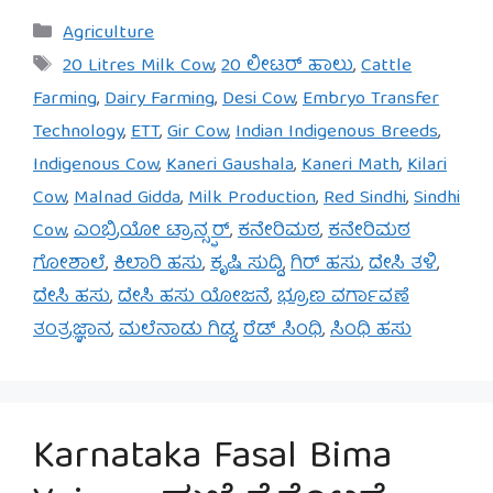
Categories
Agriculture
Tags
20 Litres Milk Cow
,
20 ಲೀಟರ್ ಹಾಲು
,
Cattle
Farming
,
Dairy Farming
,
Desi Cow
,
Embryo Transfer
Technology
,
ETT
,
Gir Cow
,
Indian Indigenous Breeds
,
Indigenous Cow
,
Kaneri Gaushala
,
Kaneri Math
,
Kilari
Cow
,
Malnad Gidda
,
Milk Production
,
Red Sindhi
,
Sindhi
Cow
,
ಎಂಬ್ರಿಯೋ ಟ್ರಾನ್ಸ್ಫರ್
,
ಕನೇರಿಮಠ
,
ಕನೇರಿಮಠ
ಗೋಶಾಲೆ
,
ಕಿಲಾರಿ ಹಸು
,
ಕೃಷಿ ಸುದ್ದಿ
,
ಗಿರ್ ಹಸು
,
ದೇಸಿ ತಳಿ
,
ದೇಸಿ ಹಸು
,
ದೇಸಿ ಹಸು ಯೋಜನೆ
,
ಭ್ರೂಣ ವರ್ಗಾವಣೆ
ತಂತ್ರಜ್ಞಾನ
,
ಮಲೆನಾಡು ಗಿಡ್ಡ
,
ರೆಡ್ ಸಿಂಧಿ
,
ಸಿಂಧಿ ಹಸು
Karnataka Fasal Bima