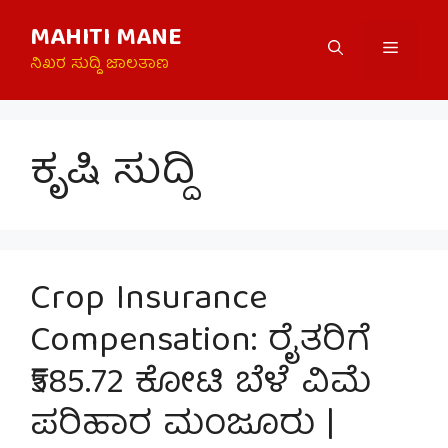
Skip
MAHITI MANE
to
Menu
content
ನಿಖರ ಸುದ್ದಿ ಜಾಲತಾಣ
ಕೃಷಿ ಸುದ್ದಿ
Crop Insurance
Compensation: ರೈತರಿಗೆ
₹585.72 ಕೋಟಿ ಬೆಳೆ ವಿಮೆ
ಪರಿಹಾರ ಮಂಜೂರು |