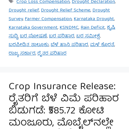
Tags
Crop Loss Compensation
,
Drought Declaration
,
Drought relief
,
Drought Relief Scheme
,
Drought
Survey
,
Farmer Compensation
,
Karnataka Drought
,
Karnataka Government
,
KSNDMC
,
Rain Deficit
,
ಕೃಷಿ
ಸುದ್ದಿ
,
ಬರ ಘೋಷಣೆ
,
ಬರ ಪರಿಹಾರ
,
ಬರ ಸಮೀಕ್ಷೆ
,
ಬರಪೀಡಿತ ತಾಲೂಕು
,
ಬೆಳೆ ಹಾನಿ ಪರಿಹಾರ
,
ಮಳೆ ಕೊರತೆ
,
ರಾಜ್ಯ ಸರ್ಕಾರ
,
ರೈತರ ಪರಿಹಾರ
Crop Insurance Release:
ರೈತರಿಗೆ ಬೆಳೆ ವಿಮೆ ಪರಿಹಾರ
ಬಿಡುಗಡೆ: ₹585.72 ಕೋಟಿ
ಮಂಜೂರು, ಮೊಬೈಲ್‌ನಲ್ಲೇ