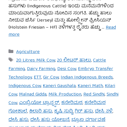
ಹಸುಗಳು (Indigenous Cattle) ಇಂದು ಮನೆಮನೆಗಳಿಂದ
ಮಾಯವಾಗುತ್ತಿರುವುದು ನೋವಿನ ಸಂಗತಿ. ಹೆಚ್ಚು ಹಾಲು
ನೀಡುವ ಜೆರ್ಸಿ (Jersey) ಮತ್ತು ಹೋಲ್ಸ್ಟೀನ್ ಫ್ರೀಸಿಯನ್
(Holstein Friesian – HF) ತಳಿಗಳತ್ತ ರೈತರು ಹೆಚ್ಚು …
Read
more
Categories
Agriculture
Tags
20 Litres Milk Cow
,
20 ಲೀಟರ್ ಹಾಲು
,
Cattle
Farming
,
Dairy Farming
,
Desi Cow
,
Embryo Transfer
Technology
,
ETT
,
Gir Cow
,
Indian Indigenous Breeds
,
Indigenous Cow
,
Kaneri Gaushala
,
Kaneri Math
,
Kilari
Cow
,
Malnad Gidda
,
Milk Production
,
Red Sindhi
,
Sindhi
Cow
,
ಎಂಬ್ರಿಯೋ ಟ್ರಾನ್ಸ್ಫರ್
,
ಕನೇರಿಮಠ
,
ಕನೇರಿಮಠ
ಗೋಶಾಲೆ
,
ಕಿಲಾರಿ ಹಸು
,
ಕೃಷಿ ಸುದ್ದಿ
,
ಗಿರ್ ಹಸು
,
ದೇಸಿ ತಳಿ
,
ದೇಸಿ ಹಸು
,
ದೇಸಿ ಹಸು ಯೋಜನೆ
,
ಭ್ರೂಣ ವರ್ಗಾವಣೆ