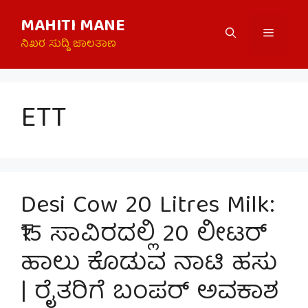
Skip
MAHITI MANE
to
Menu
content
ನಿಖರ ಸುದ್ದಿ ಜಾಲತಾಣ
ETT
Desi Cow 20 Litres Milk:
₹15 ಸಾವಿರದಲ್ಲಿ 20 ಲೀಟರ್
ಹಾಲು ಕೊಡುವ ನಾಟಿ ಹಸು
| ರೈತರಿಗೆ ಬಂಪರ್ ಅವಕಾಶ