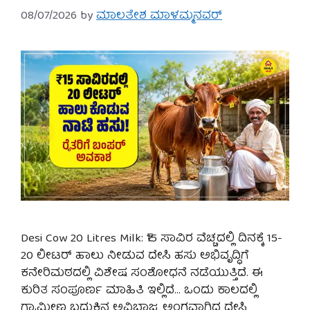
08/07/2026
by
ಮಾಲತೇಶ ಮಾಳಮ್ಮನವರ್
Desi Cow 20 Litres Milk: ₹15 ಸಾವಿರ ವೆಚ್ಚದಲ್ಲಿ ದಿನಕ್ಕೆ 15-
20 ಲೀಟರ್ ಹಾಲು ನೀಡುವ ದೇಸಿ ಹಸು ಅಭಿವೃದ್ಧಿಗೆ
ಕನೇರಿಮಠದಲ್ಲಿ ವಿಶೇಷ ಸಂಶೋಧನೆ ನಡೆಯುತ್ತಿದೆ. ಈ
ಕುರಿತ ಸಂಪೂರ್ಣ ಮಾಹಿತಿ ಇಲ್ಲಿದೆ… ಒಂದು ಕಾಲದಲ್ಲಿ
ಗ್ರಾಮೀಣ ಬದುಕಿನ ಅವಿಭಾಜ್ಯ ಅಂಗವಾಗಿದ್ದ ದೇಸಿ