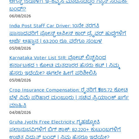
ಆಗಸ್ಟ್ 15ರೊಳಗೆ ಇ-ಕೆವೈಸಿ ಮಾಡಿಸದಿದ್ದರೆ ಗ್ಯಾಸ್ ಸಂಪರ್ಕ
ಬಂದ್!?
06/08/2026
India Post Staff Car Driver: 10ನೇ ತರಗತಿ
ಪಾಸಾದವರಿಗೆ ಪೋಸ್ಟ್ ಆಫೀಸ್ ಕಾರ್ ಡ್ರೈವರ್ ಹುದ್ದೆಗಳಿಗೆ
ಅರ್ಜಿ ಆಹ್ವಾನ | 63,200 ರೂ. ವರೆಗೂ ಸಂಬಳ
05/08/2026
Karnataka Voter List SIR: ವೋಟ್ ಲಿಸ್ಟ್‌ನಿಂದ
ಕರ್ನಾಟಕದ 1 ಕೋಟಿ ಮತದಾರರ ಹೆಸರು ಕಟ್ | ನಿಮ್ಮ
ಹೆಸರು ಇದೆಯೇ? ಈಗಲೇ ಹೀಗೆ ಪರಿಶೀಲಿಸಿ
05/08/2026
Crop Insurance Compensation: ರೈತರಿಗೆ ₹585.72 ಕೋಟಿ
ಬೆಳೆ ವಿಮೆ ಪರಿಹಾರ ಮಂಜೂರು | ಸಚಿವ ಪ್ರಿಯಾಂಕ್ ಖರ್ಗೆ
ಮಾಹಿತಿ
04/08/2026
Gruha Jyothi Free Electricity: ಗೃಹಜ್ಯೋತಿ
ಫಲಾನುಭವಿಗಳಿಗೆ ಬಿಗ್ ಶಾಕ್: 82,220+ ಕುಟುಂಬಗಳಿಗೆ
ಉಚಿತ ವಿದ್ಯುತ್ ಬಂದ್ | ನಿಮ್ಮ ಹೆಸರೂ ಇದೆಯೇ?