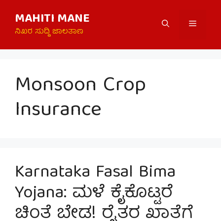
Skip
MAHITI MANE
to
Menu
content
ನಿಖರ ಸುದ್ದಿ ಜಾಲತಾಣ
Monsoon Crop
Insurance
Karnataka Fasal Bima
Yojana: ಮಳೆ ಕೈಕೊಟ್ಟರೆ
ಚಿಂತೆ ಬೇಡ! ರೈತರ ಖಾತೆಗೆ