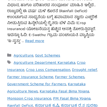
ವಿಧಾನ, ಹಾಗೂ ಪರಿಹಾರದ ಸಂಪೂರ್ಣ ಮಾಹಿತಿ ಇಲ್ಲಿದೆ…
ರಾಜ್ಯದಲ್ಲಿ ಈ ವರ್ಷ ಮಳೆ ಕೊರತೆ (Rainfall Deficit)
ಉಂಟಾಗುವ ಸಾಧ್ಯತೆಯ ಬಗ್ಗೆ ಹವಾಮಾನ ತಜ್ಞರು ಎಚ್ಚರಿಕೆ
ನೀಡುತ್ತಿರುವ ಹಿನ್ನೆಲೆಯಲ್ಲಿ ರೈತರು ಬೆಳೆ ವಿಮೆ (Crop
Insurance) ಯೋಜನೆಯತ್ತ ಹೆಚ್ಚಿನ ಆಸಕ್ತಿ ತೋರುತ್ತಿದ್ದಾರೆ.
ಇದನ್ನೂ ಓದಿ: E-Swathu: ಗ್ರಾಮ ಪಂಚಾಯತಿ ವ್ಯಾಪ್ತಿಯ
‘ಇ-ಸ್ವತ್ತು’ …
Read more
Categories
Agriculture
,
Govt Schemes
Tags
Agriculture Department Karnataka
,
Crop
Insurance
,
Crop Loss Compensation
,
Drought relief
,
Farmer Insurance Scheme
,
Farmer Schemes
,
Government Scheme for Farmers
,
Karnataka
Agriculture News
,
Karnataka Fasal Bima Yojana
,
Monsoon Crop Insurance
,
PM Fasal Bima Yojana
,
Rainfall Deficit
,
ಕರ್ನಾಟಕ ಕೃಷಿ
,
ಕರ್ನಾಟಕ ರೈತ ಸುರಕ್ಷಾ