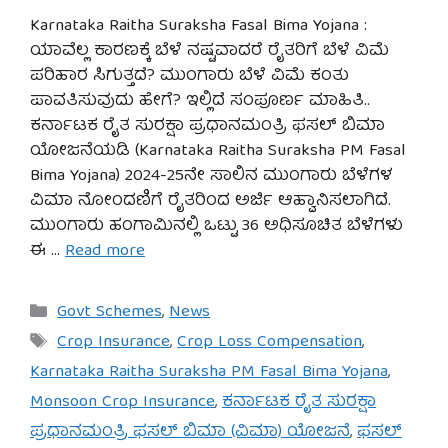
Karnataka Raitha Suraksha Fasal Bima Yojana :
ಯಾವೆಲ್ಲ ಕಾರಣಕ್ಕೆ ಬೆಳೆ ನಷ್ಟವಾದರೆ ರೈತರಿಗೆ ಬೆಳೆ ವಿಮೆ
ಪರಿಹಾರ ಸಿಗುತ್ತದೆ? ಮುಂಗಾರು ಬೆಳೆ ವಿಮೆ ಕಂತು
ಪಾವತಿಸುವುದು ಹೇಗೆ? ಇಲ್ಲಿದೆ ಸಂಪೂರ್ಣ ಮಾಹಿತಿ..
ಕರ್ನಾಟಕ ರೈತ ಸುರಕ್ಷಾ ಪ್ರಧಾನಮಂತ್ರಿ ಫಸಲ್ ಬಿಮಾ
ಯೋಜನೆಯಡಿ (Karnataka Raitha Suraksha PM Fasal
Bima Yojana) 2024-25ನೇ ಸಾಲಿನ ಮುಂಗಾರು ಬೆಳೆಗಳ
ವಿಮಾ ನೋಂದಣಿಗೆ ರೈತರಿಂದ ಅರ್ಜಿ ಆಹ್ವಾನಿಸಲಾಗಿದೆ.
ಮುಂಗಾರು ಹಂಗಾಮಿನಲ್ಲಿ ಒಟ್ಟು 36 ಅಧಿಸೂಚಿತ ಬೆಳೆಗಳು
ಈ …
Read more
Categories
Govt Schemes
,
News
Tags
Crop Insurance
,
Crop Loss Compensation
,
Karnataka Raitha Suraksha PM Fasal Bima Yojana
,
Monsoon Crop Insurance
,
ಕರ್ನಾಟಕ ರೈತ ಸುರಕ್ಷಾ
ಪ್ರಧಾನಮಂತ್ರಿ ಫಸಲ್ ಬಿಮಾ (ವಿಮಾ) ಯೋಜನೆ
,
ಫಸಲ್