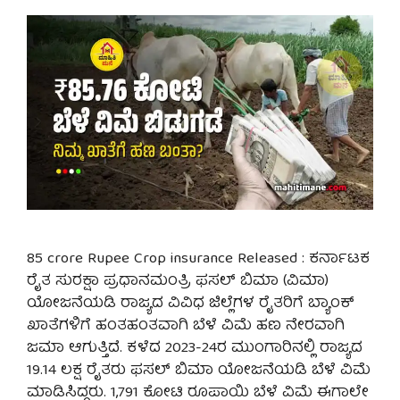
85 crore Rupee Crop insurance Released : ಕರ್ನಾಟಕ
ರೈತ ಸುರಕ್ಷಾ ಪ್ರಧಾನಮಂತ್ರಿ ಫಸಲ್ ಬಿಮಾ (ವಿಮಾ)
ಯೋಜನೆಯಡಿ ರಾಜ್ಯದ ವಿವಿಧ ಜಿಲ್ಲೆಗಳ ರೈತರಿಗೆ ಬ್ಯಾಂಕ್
ಖಾತೆಗಳಿಗೆ ಹಂತಹಂತವಾಗಿ ಬೆಳೆ ವಿಮೆ ಹಣ ನೇರವಾಗಿ
ಜಮಾ ಆಗುತ್ತಿದೆ. ಕಳೆದ 2023-24ರ ಮುಂಗಾರಿನಲ್ಲಿ ರಾಜ್ಯದ
19.14 ಲಕ್ಷ ರೈತರು ಫಸಲ್ ಬಿಮಾ ಯೋಜನೆಯಡಿ ಬೆಳೆ ವಿಮೆ
ಮಾಡಿಸಿದ್ದರು. 1,791 ಕೋಟಿ ರೂಪಾಯಿ ಬೆಳೆ ವಿಮೆ ಈಗಾಲೇ