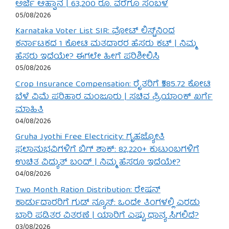
ಅರ್ಜಿ ಆಹ್ವಾನ | 63,200 ರೂ. ವರೆಗೂ ಸಂಬಳ
05/08/2026
Karnataka Voter List SIR: ವೋಟ್ ಲಿಸ್ಟ್‌ನಿಂದ
ಕರ್ನಾಟಕದ 1 ಕೋಟಿ ಮತದಾರರ ಹೆಸರು ಕಟ್ | ನಿಮ್ಮ
ಹೆಸರು ಇದೆಯೇ? ಈಗಲೇ ಹೀಗೆ ಪರಿಶೀಲಿಸಿ
05/08/2026
Crop Insurance Compensation: ರೈತರಿಗೆ ₹585.72 ಕೋಟಿ
ಬೆಳೆ ವಿಮೆ ಪರಿಹಾರ ಮಂಜೂರು | ಸಚಿವ ಪ್ರಿಯಾಂಕ್ ಖರ್ಗೆ
ಮಾಹಿತಿ
04/08/2026
Gruha Jyothi Free Electricity: ಗೃಹಜ್ಯೋತಿ
ಫಲಾನುಭವಿಗಳಿಗೆ ಬಿಗ್ ಶಾಕ್: 82,220+ ಕುಟುಂಬಗಳಿಗೆ
ಉಚಿತ ವಿದ್ಯುತ್ ಬಂದ್ | ನಿಮ್ಮ ಹೆಸರೂ ಇದೆಯೇ?
04/08/2026
Two Month Ration Distribution: ರೇಷನ್
ಕಾರ್ಡುದಾರರಿಗೆ ಗುಡ್ ನ್ಯೂಸ್: ಒಂದೇ ತಿಂಗಳಲ್ಲಿ ಎರಡು
ಬಾರಿ ಪಡಿತರ ವಿತರಣೆ | ಯಾರಿಗೆ ಎಷ್ಟು ಧಾನ್ಯ ಸಿಗಲಿದೆ?
03/08/2026