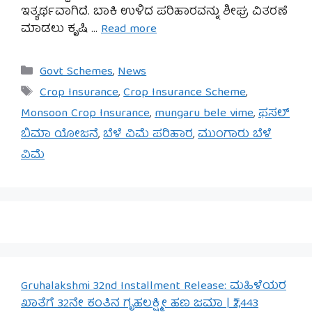
ಇತ್ಯರ್ಥವಾಗಿದೆ. ಬಾಕಿ ಉಳಿದ ಪರಿಹಾರವನ್ನು ಶೀಘ್ರ ವಿತರಣೆ
ಮಾಡಲು ಕೃಷಿ …
Read more
Categories
Govt Schemes
,
News
Tags
Crop Insurance
,
Crop Insurance Scheme
,
Monsoon Crop Insurance
,
mungaru bele vime
,
ಫಸಲ್
ಬಿಮಾ ಯೋಜನೆ
,
ಬೆಳೆ ವಿಮೆ ಪರಿಹಾರ
,
ಮುಂಗಾರು ಬೆಳೆ
ವಿಮೆ
Gruhalakshmi 32nd Installment Release: ಮಹಿಳೆಯರ
ಖಾತೆಗೆ 32ನೇ ಕಂತಿನ ಗೃಹಲಕ್ಷ್ಮೀ ಹಣ ಜಮಾ | ₹2,443