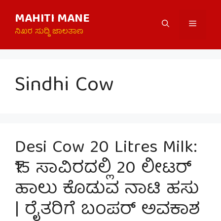
Skip
MAHITI MANE
to
Menu
content
ನಿಖರ ಸುದ್ದಿ ಜಾಲತಾಣ
Sindhi Cow
Desi Cow 20 Litres Milk:
₹15 ಸಾವಿರದಲ್ಲಿ 20 ಲೀಟರ್
ಹಾಲು ಕೊಡುವ ನಾಟಿ ಹಸು
| ರೈತರಿಗೆ ಬಂಪರ್ ಅವಕಾಶ