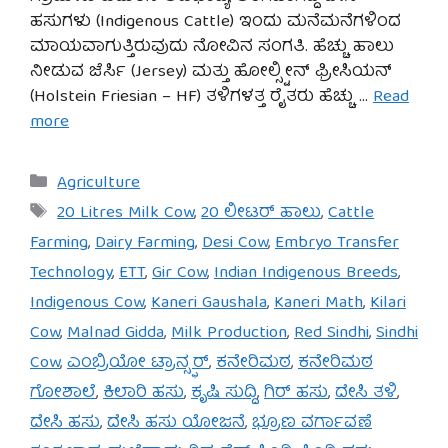
ಹಸುಗಳು (Indigenous Cattle) ಇಂದು ಮನೆಮನೆಗಳಿಂದ
ಮಾಯವಾಗುತ್ತಿರುವುದು ನೋವಿನ ಸಂಗತಿ. ಹೆಚ್ಚು ಹಾಲು
ನೀಡುವ ಜೆರ್ಸಿ (Jersey) ಮತ್ತು ಹೋಲ್ಸ್ಟೀನ್ ಫ್ರೀಸಿಯನ್
(Holstein Friesian – HF) ತಳಿಗಳತ್ತ ರೈತರು ಹೆಚ್ಚು …
Read
more
Categories
Agriculture
Tags
20 Litres Milk Cow
,
20 ಲೀಟರ್ ಹಾಲು
,
Cattle
Farming
,
Dairy Farming
,
Desi Cow
,
Embryo Transfer
Technology
,
ETT
,
Gir Cow
,
Indian Indigenous Breeds
,
Indigenous Cow
,
Kaneri Gaushala
,
Kaneri Math
,
Kilari
Cow
,
Malnad Gidda
,
Milk Production
,
Red Sindhi
,
Sindhi
Cow
,
ಎಂಬ್ರಿಯೋ ಟ್ರಾನ್ಸ್ಫರ್
,
ಕನೇರಿಮಠ
,
ಕನೇರಿಮಠ
ಗೋಶಾಲೆ
,
ಕಿಲಾರಿ ಹಸು
,
ಕೃಷಿ ಸುದ್ದಿ
,
ಗಿರ್ ಹಸು
,
ದೇಸಿ ತಳಿ
,
ದೇಸಿ ಹಸು
,
ದೇಸಿ ಹಸು ಯೋಜನೆ
,
ಭ್ರೂಣ ವರ್ಗಾವಣೆ