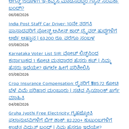
ಆಗಸ್ಟ್ 15ರೊಳಗೆ ಇ-ಕೆವೈಸಿ ಮಾಡಿಸದಿದ್ದರೆ ಗ್ಯಾಸ್ ಸಂಪರ್ಕ
ಬಂದ್!?
06/08/2026
India Post Staff Car Driver: 10ನೇ ತರಗತಿ
ಪಾಸಾದವರಿಗೆ ಪೋಸ್ಟ್ ಆಫೀಸ್ ಕಾರ್ ಡ್ರೈವರ್ ಹುದ್ದೆಗಳಿಗೆ
ಅರ್ಜಿ ಆಹ್ವಾನ | 63,200 ರೂ. ವರೆಗೂ ಸಂಬಳ
05/08/2026
Karnataka Voter List SIR: ವೋಟ್ ಲಿಸ್ಟ್‌ನಿಂದ
ಕರ್ನಾಟಕದ 1 ಕೋಟಿ ಮತದಾರರ ಹೆಸರು ಕಟ್ | ನಿಮ್ಮ
ಹೆಸರು ಇದೆಯೇ? ಈಗಲೇ ಹೀಗೆ ಪರಿಶೀಲಿಸಿ
05/08/2026
Crop Insurance Compensation: ರೈತರಿಗೆ ₹585.72 ಕೋಟಿ
ಬೆಳೆ ವಿಮೆ ಪರಿಹಾರ ಮಂಜೂರು | ಸಚಿವ ಪ್ರಿಯಾಂಕ್ ಖರ್ಗೆ
ಮಾಹಿತಿ
04/08/2026
Gruha Jyothi Free Electricity: ಗೃಹಜ್ಯೋತಿ
ಫಲಾನುಭವಿಗಳಿಗೆ ಬಿಗ್ ಶಾಕ್: 82,220+ ಕುಟುಂಬಗಳಿಗೆ
ಉಚಿತ ವಿದ್ಯುತ್ ಬಂದ್ | ನಿಮ್ಮ ಹೆಸರೂ ಇದೆಯೇ?