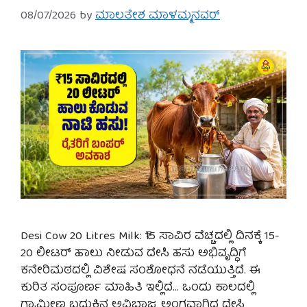
08/07/2026
by
ಮಾಲತೇಶ ಮಾಳಮ್ಮನವರ್
Desi Cow 20 Litres Milk: ₹15 ಸಾವಿರ ವೆಚ್ಚದಲ್ಲಿ ದಿನಕ್ಕೆ 15-
20 ಲೀಟರ್ ಹಾಲು ನೀಡುವ ದೇಸಿ ಹಸು ಅಭಿವೃದ್ಧಿಗೆ
ಕನೇರಿಮಠದಲ್ಲಿ ವಿಶೇಷ ಸಂಶೋಧನೆ ನಡೆಯುತ್ತಿದೆ. ಈ
ಕುರಿತ ಸಂಪೂರ್ಣ ಮಾಹಿತಿ ಇಲ್ಲಿದೆ… ಒಂದು ಕಾಲದಲ್ಲಿ
ಗ್ರಾಮೀಣ ಬದುಕಿನ ಅವಿಭಾಜ್ಯ ಅಂಗವಾಗಿದ್ದ ದೇಸಿ