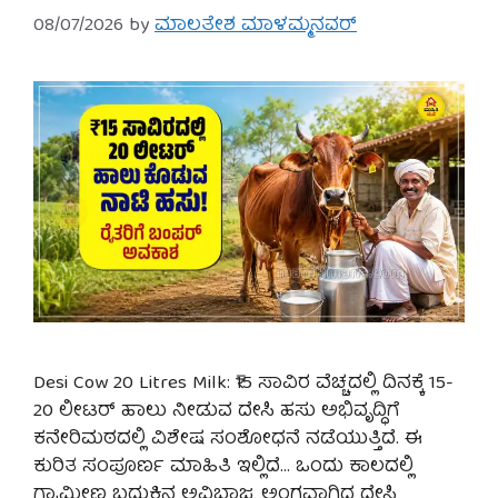
08/07/2026
by
ಮಾಲತೇಶ ಮಾಳಮ್ಮನವರ್
Desi Cow 20 Litres Milk: ₹15 ಸಾವಿರ ವೆಚ್ಚದಲ್ಲಿ ದಿನಕ್ಕೆ 15-
20 ಲೀಟರ್ ಹಾಲು ನೀಡುವ ದೇಸಿ ಹಸು ಅಭಿವೃದ್ಧಿಗೆ
ಕನೇರಿಮಠದಲ್ಲಿ ವಿಶೇಷ ಸಂಶೋಧನೆ ನಡೆಯುತ್ತಿದೆ. ಈ
ಕುರಿತ ಸಂಪೂರ್ಣ ಮಾಹಿತಿ ಇಲ್ಲಿದೆ… ಒಂದು ಕಾಲದಲ್ಲಿ
ಗ್ರಾಮೀಣ ಬದುಕಿನ ಅವಿಭಾಜ್ಯ ಅಂಗವಾಗಿದ್ದ ದೇಸಿ