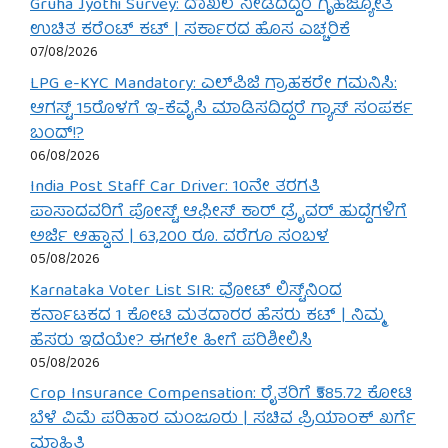
Gruha Jyothi Survey: ದಾಖಲೆ ನೀಡದಿದ್ದರೆ ಗೃಹಜ್ಯೋತಿ
ಉಚಿತ ಕರೆಂಟ್ ಕಟ್ | ಸರ್ಕಾರದ ಹೊಸ ಎಚ್ಚರಿಕೆ
07/08/2026
LPG e-KYC Mandatory: ಎಲ್‌ಪಿಜಿ ಗ್ರಾಹಕರೇ ಗಮನಿಸಿ:
ಆಗಸ್ಟ್ 15ರೊಳಗೆ ಇ-ಕೆವೈಸಿ ಮಾಡಿಸದಿದ್ದರೆ ಗ್ಯಾಸ್ ಸಂಪರ್ಕ
ಬಂದ್!?
06/08/2026
India Post Staff Car Driver: 10ನೇ ತರಗತಿ
ಪಾಸಾದವರಿಗೆ ಪೋಸ್ಟ್ ಆಫೀಸ್ ಕಾರ್ ಡ್ರೈವರ್ ಹುದ್ದೆಗಳಿಗೆ
ಅರ್ಜಿ ಆಹ್ವಾನ | 63,200 ರೂ. ವರೆಗೂ ಸಂಬಳ
05/08/2026
Karnataka Voter List SIR: ವೋಟ್ ಲಿಸ್ಟ್‌ನಿಂದ
ಕರ್ನಾಟಕದ 1 ಕೋಟಿ ಮತದಾರರ ಹೆಸರು ಕಟ್ | ನಿಮ್ಮ
ಹೆಸರು ಇದೆಯೇ? ಈಗಲೇ ಹೀಗೆ ಪರಿಶೀಲಿಸಿ
05/08/2026
Crop Insurance Compensation: ರೈತರಿಗೆ ₹585.72 ಕೋಟಿ
ಬೆಳೆ ವಿಮೆ ಪರಿಹಾರ ಮಂಜೂರು | ಸಚಿವ ಪ್ರಿಯಾಂಕ್ ಖರ್ಗೆ
ಮಾಹಿತಿ