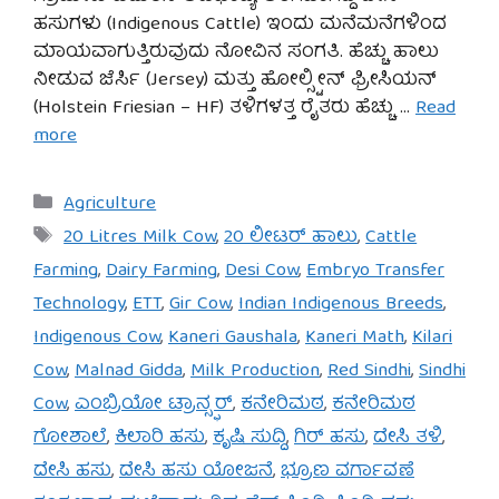
ಹಸುಗಳು (Indigenous Cattle) ಇಂದು ಮನೆಮನೆಗಳಿಂದ
ಮಾಯವಾಗುತ್ತಿರುವುದು ನೋವಿನ ಸಂಗತಿ. ಹೆಚ್ಚು ಹಾಲು
ನೀಡುವ ಜೆರ್ಸಿ (Jersey) ಮತ್ತು ಹೋಲ್ಸ್ಟೀನ್ ಫ್ರೀಸಿಯನ್
(Holstein Friesian – HF) ತಳಿಗಳತ್ತ ರೈತರು ಹೆಚ್ಚು …
Read
more
Categories
Agriculture
Tags
20 Litres Milk Cow
,
20 ಲೀಟರ್ ಹಾಲು
,
Cattle
Farming
,
Dairy Farming
,
Desi Cow
,
Embryo Transfer
Technology
,
ETT
,
Gir Cow
,
Indian Indigenous Breeds
,
Indigenous Cow
,
Kaneri Gaushala
,
Kaneri Math
,
Kilari
Cow
,
Malnad Gidda
,
Milk Production
,
Red Sindhi
,
Sindhi
Cow
,
ಎಂಬ್ರಿಯೋ ಟ್ರಾನ್ಸ್ಫರ್
,
ಕನೇರಿಮಠ
,
ಕನೇರಿಮಠ
ಗೋಶಾಲೆ
,
ಕಿಲಾರಿ ಹಸು
,
ಕೃಷಿ ಸುದ್ದಿ
,
ಗಿರ್ ಹಸು
,
ದೇಸಿ ತಳಿ
,
ದೇಸಿ ಹಸು
,
ದೇಸಿ ಹಸು ಯೋಜನೆ
,
ಭ್ರೂಣ ವರ್ಗಾವಣೆ