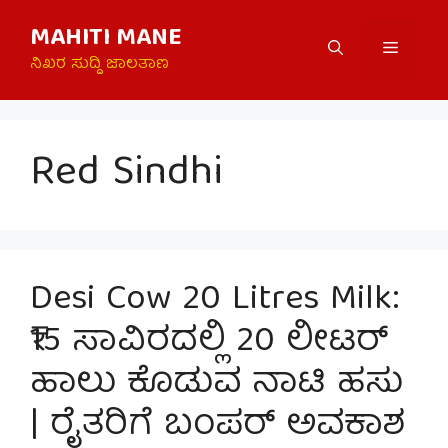
Skip
MAHITI MANE
to
Menu
content
ನಿಖರ ಸುದ್ದಿ ಜಾಲತಾಣ
Red Sindhi
Desi Cow 20 Litres Milk:
₹15 ಸಾವಿರದಲ್ಲಿ 20 ಲೀಟರ್
ಹಾಲು ಕೊಡುವ ನಾಟಿ ಹಸು
| ರೈತರಿಗೆ ಬಂಪರ್ ಅವಕಾಶ