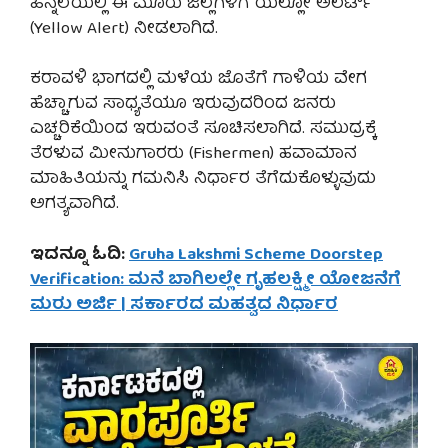
ಹಿನ್ನೆಲೆಯಲ್ಲಿ ಈ ಮೂರು ಜಿಲ್ಲೆಗಳಿಗೆ ಯೆಲ್ಲೋ ಅಲರ್ಟ್
(Yellow Alert) ನೀಡಲಾಗಿದೆ.
ಕರಾವಳಿ ಭಾಗದಲ್ಲಿ ಮಳೆಯ ಜೊತೆಗೆ ಗಾಳಿಯ ವೇಗ
ಹೆಚ್ಚಾಗುವ ಸಾಧ್ಯತೆಯೂ ಇರುವುದರಿಂದ ಜನರು
ಎಚ್ಚರಿಕೆಯಿಂದ ಇರುವಂತೆ ಸೂಚಿಸಲಾಗಿದೆ. ಸಮುದ್ರಕ್ಕೆ
ತೆರಳುವ ಮೀನುಗಾರರು (Fishermen) ಹವಾಮಾನ
ಮಾಹಿತಿಯನ್ನು ಗಮನಿಸಿ ನಿರ್ಧಾರ ತೆಗೆದುಕೊಳ್ಳುವುದು
ಅಗತ್ಯವಾಗಿದೆ.
ಇದನ್ನೂ ಓದಿ:
Gruha Lakshmi Scheme Doorstep
Verification: ಮನೆ ಬಾಗಿಲಲ್ಲೇ ಗೃಹಲಕ್ಷ್ಮೀ ಯೋಜನೆಗೆ
ಮರು ಅರ್ಜಿ | ಸರ್ಕಾರದ ಮಹತ್ವದ ನಿರ್ಧಾರ