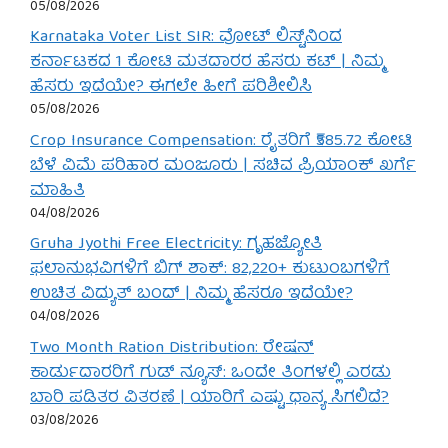
05/08/2026
Karnataka Voter List SIR: ವೋಟ್ ಲಿಸ್ಟ್‌ನಿಂದ
ಕರ್ನಾಟಕದ 1 ಕೋಟಿ ಮತದಾರರ ಹೆಸರು ಕಟ್ | ನಿಮ್ಮ
ಹೆಸರು ಇದೆಯೇ? ಈಗಲೇ ಹೀಗೆ ಪರಿಶೀಲಿಸಿ
05/08/2026
Crop Insurance Compensation: ರೈತರಿಗೆ ₹585.72 ಕೋಟಿ
ಬೆಳೆ ವಿಮೆ ಪರಿಹಾರ ಮಂಜೂರು | ಸಚಿವ ಪ್ರಿಯಾಂಕ್ ಖರ್ಗೆ
ಮಾಹಿತಿ
04/08/2026
Gruha Jyothi Free Electricity: ಗೃಹಜ್ಯೋತಿ
ಫಲಾನುಭವಿಗಳಿಗೆ ಬಿಗ್ ಶಾಕ್: 82,220+ ಕುಟುಂಬಗಳಿಗೆ
ಉಚಿತ ವಿದ್ಯುತ್ ಬಂದ್ | ನಿಮ್ಮ ಹೆಸರೂ ಇದೆಯೇ?
04/08/2026
Two Month Ration Distribution: ರೇಷನ್
ಕಾರ್ಡುದಾರರಿಗೆ ಗುಡ್ ನ್ಯೂಸ್: ಒಂದೇ ತಿಂಗಳಲ್ಲಿ ಎರಡು
ಬಾರಿ ಪಡಿತರ ವಿತರಣೆ | ಯಾರಿಗೆ ಎಷ್ಟು ಧಾನ್ಯ ಸಿಗಲಿದೆ?
03/08/2026