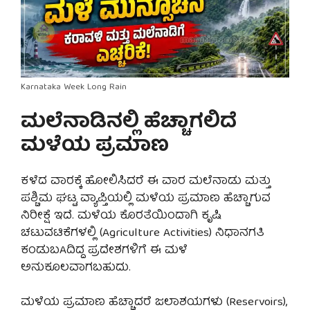
Karnataka Week Long Rain
ಮಲೆನಾಡಿನಲ್ಲಿ ಹೆಚ್ಚಾಗಲಿದೆ
ಮಳೆಯ ಪ್ರಮಾಣ
ಕಳೆದ ವಾರಕ್ಕೆ ಹೋಲಿಸಿದರೆ ಈ ವಾರ ಮಲೆನಾಡು ಮತ್ತು
ಪಶ್ಚಿಮ ಘಟ್ಟ ವ್ಯಾಪ್ತಿಯಲ್ಲಿ ಮಳೆಯ ಪ್ರಮಾಣ ಹೆಚ್ಚಾಗುವ
ನಿರೀಕ್ಷೆ ಇದೆ. ಮಳೆಯ ಕೊರತೆಯಿಂದಾಗಿ ಕೃಷಿ
ಚಟುವಟಿಕೆಗಳಲ್ಲಿ (Agriculture Activities) ನಿಧಾನಗತಿ
ಕಂಡುಬAದಿದ್ದ ಪ್ರದೇಶಗಳಿಗೆ ಈ ಮಳೆ
ಅನುಕೂಲವಾಗಬಹುದು.
ಮಳೆಯ ಪ್ರಮಾಣ ಹೆಚ್ಚಾದರೆ ಜಲಾಶಯಗಳು (Reservoirs),