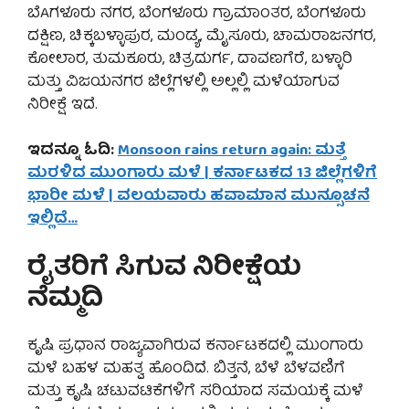
ಬೆAಗಳೂರು ನಗರ, ಬೆಂಗಳೂರು ಗ್ರಾಮಾಂತರ, ಬೆಂಗಳೂರು
ದಕ್ಷಿಣ, ಚಿಕ್ಕಬಳ್ಳಾಪುರ, ಮಂಡ್ಯ, ಮೈಸೂರು, ಚಾಮರಾಜನಗರ,
ಕೋಲಾರ, ತುಮಕೂರು, ಚಿತ್ರದುರ್ಗ, ದಾವಣಗೆರೆ, ಬಳ್ಳಾರಿ
ಮತ್ತು ವಿಜಯನಗರ ಜಿಲ್ಲೆಗಳಲ್ಲಿ ಅಲ್ಲಲ್ಲಿ ಮಳೆಯಾಗುವ
ನಿರೀಕ್ಷೆ ಇದೆ.
ಇದನ್ನೂ ಓದಿ:
Monsoon rains return again: ಮತ್ತೆ
ಮರಳಿದ ಮುಂಗಾರು ಮಳೆ | ಕರ್ನಾಟಕದ 13 ಜಿಲ್ಲೆಗಳಿಗೆ
ಭಾರೀ ಮಳೆ | ವಲಯವಾರು ಹವಾಮಾನ ಮುನ್ಸೂಚನೆ
ಇಲ್ಲಿದೆ…
ರೈತರಿಗೆ ಸಿಗುವ ನಿರೀಕ್ಷೆಯ
ನೆಮ್ಮದಿ
ಕೃಷಿ ಪ್ರಧಾನ ರಾಜ್ಯವಾಗಿರುವ ಕರ್ನಾಟಕದಲ್ಲಿ ಮುಂಗಾರು
ಮಳೆ ಬಹಳ ಮಹತ್ವ ಹೊಂದಿದೆ. ಬಿತ್ತನೆ, ಬೆಳೆ ಬೆಳವಣಿಗೆ
ಮತ್ತು ಕೃಷಿ ಚಟುವಟಿಕೆಗಳಿಗೆ ಸರಿಯಾದ ಸಮಯಕ್ಕೆ ಮಳೆ