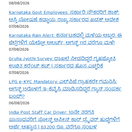
08/08/2026
Karnataka Govt Employees: ಸರ್ಕಾರಿ ನೌಕರರಿಗೆ ಶಾಕ್:
ಆಸ್ತಿ ಘೋಷಣೆ ಕಡ್ಡಾಯ, ರಾಜ್ಯ ಸರ್ಕಾರದ ಖಡಕ್ ಆದೇಶ
07/08/2026
Karnataka Rain Alert: ಕರ್ನಾಟಕದಲ್ಲಿ ಮಳೆಯ ಅಬ್ಬರ: ಈ
ಜಿಲ್ಲೆಗಳಿಗೆ ಯೆಲ್ಲೋ ಅಲರ್ಟ್, ಆಗಸ್ಟ್ 11ರ ವರೆಗೂ ಮಳೆ!
07/08/2026
Gruha Jyothi Survey: ದಾಖಲೆ ನೀಡದಿದ್ದರೆ ಗೃಹಜ್ಯೋತಿ
ಉಚಿತ ಕರೆಂಟ್ ಕಟ್ | ಸರ್ಕಾರದ ಹೊಸ ಎಚ್ಚರಿಕೆ
07/08/2026
LPG e-KYC Mandatory: ಎಲ್‌ಪಿಜಿ ಗ್ರಾಹಕರೇ ಗಮನಿಸಿ:
ಆಗಸ್ಟ್ 15ರೊಳಗೆ ಇ-ಕೆವೈಸಿ ಮಾಡಿಸದಿದ್ದರೆ ಗ್ಯಾಸ್ ಸಂಪರ್ಕ
ಬಂದ್!?
06/08/2026
India Post Staff Car Driver: 10ನೇ ತರಗತಿ
ಪಾಸಾದವರಿಗೆ ಪೋಸ್ಟ್ ಆಫೀಸ್ ಕಾರ್ ಡ್ರೈವರ್ ಹುದ್ದೆಗಳಿಗೆ
ಅರ್ಜಿ ಆಹ್ವಾನ | 63,200 ರೂ. ವರೆಗೂ ಸಂಬಳ