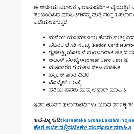
ಈ ಅರ್ಜಿಯ ಮೂಲಕ ಫಲಾನುಭವಿಗಳ ವೈಯಕ್ತಿಕ ಮಾಹ
ಸಂಬಂಧಿಸಿದ ಮಾಹಿತಿಗಳನ್ನು ಮತ್ತೆ ಸಂಗ್ರಹಿಸಲಾಗುತ
ಪಡೆಯಲಾಗುತ್ತದೆ:
ಮನೆಯ ಯಜಮಾನಿಯ ಹೆಸರು ಮತ್ತು ವಿಳ
ಪಡಿತರ ಚೀಟಿ ಸಂಖ್ಯೆ (Ration Card Numb
ಗೃಹಲಕ್ಷ್ಮಿ ಯೋಜನೆ ಮಂಜೂರಾತಿ ಪತ್ರದ ಸಂ
ಆಧಾರ್ ಸಂಖ್ಯೆ (Aadhaar Card Details)
ಮತದಾರರ ಗುರುತಿನ ಚೀಟಿ ಮಾಹಿತಿ
ಬ್ಯಾಂಕ್ ಖಾತೆ ವಿವರ
ಮೊಬೈಲ್ ಸಂಖ್ಯೆ
ಪತಿಯ ಹೆಸರು ಮತ್ತು ಆಧಾರ್ ಮಾಹಿತಿ
ಇದರ ಜೊತೆಗೆ ಫಲಾನುಭವಿಗಳು ಯಾವ ವರ್ಗಕ್ಕೆ ಸೇರ
ಇದನ್ನೂ ಓದಿ:
karnataka Gruha Lakshmi Yojan
ಹೇಗೆ ಅರ್ಜಿ ಸಲ್ಲಿಸಬೇಕು? ಸಂಪೂರ್ಣ ಮಾಹಿತಿ