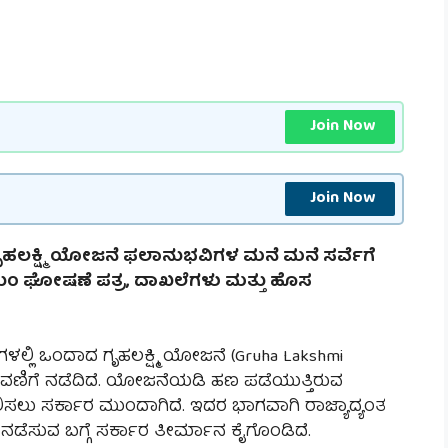
Join Now
Join Now
 ಗೃಹಲಕ್ಷ್ಮಿ ಯೋಜನೆ ಫಲಾನುಭವಿಗಳ ಮನೆ ಮನೆ ಸರ್ವೆಗೆ
ಸ್ವಯಂ ಘೋಷಣೆ ಪತ್ರ, ದಾಖಲೆಗಳು ಮತ್ತು ಹೊಸ
್ಲಿ ಒಂದಾದ ಗೃಹಲಕ್ಷ್ಮಿ ಯೋಜನೆ (Gruha Lakshmi
ಳವಣಿಗೆ ನಡೆದಿದೆ. ಯೋಜನೆಯಡಿ ಹಣ ಪಡೆಯುತ್ತಿರುವ
ಿಸಲು ಸರ್ಕಾರ ಮುಂದಾಗಿದೆ. ಇದರ ಭಾಗವಾಗಿ ರಾಜ್ಯಾದ್ಯಂತ
) ನಡೆಸುವ ಬಗ್ಗೆ ಸರ್ಕಾರ ತೀರ್ಮಾನ ಕೈಗೊಂಡಿದೆ.