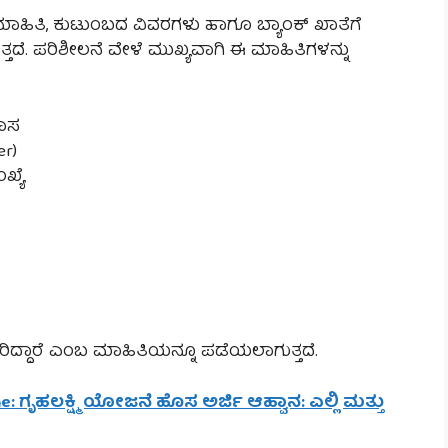
ಿತಿ, ಕುಟುಂಬದ ವಿವರಗಳು ಹಾಗೂ ಬ್ಯಾಂಕ್ ಖಾತೆಗೆ
್ತದೆ. ಪರಿಶೀಲನೆ ವೇಳೆ ಮುಖ್ಯವಾಗಿ ಈ ಮಾಹಿತಿಗಳನ್ನು
ಾಸ
er)
ಖ್ಯೆ
ಿದ್ದಾರೆ ಎಂಬ ಮಾಹಿತಿಯನ್ನೂ ಪಡೆಯಲಾಗುತ್ತದೆ.
e: ಗೃಹಲಕ್ಷ್ಮಿ ಯೋಜನೆ ಹೊಸ ಅರ್ಜಿ ಆಹ್ವಾನ: ಎಲ್ಲಿ ಮತ್ತು