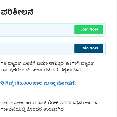
ಿ ಪರಿಶೀಲನೆ
Join Now
Join Now
 ಬ್ಯಾಂಕ್ ಖಾತೆಗೆ ಜಮಾ ಆಗುತ್ತದೆ. ಹೀಗಾಗಿ ಬ್ಯಾಂಕ್
ರುವ ಪ್ರಕರಣಗಳೂ ಸರ್ಕಾರದ ಗಮನಕ್ಕೆ ಬಂದಿವೆ.
ಜರಿ ಗಿಫ್ಟ್ | ₹75,000 ಸಾಲ ಮನ್ನಾ ಘೋಷಣೆ;
 (Inactive Account), ಆಧಾರ್ ಲಿಂಕ್ ಆಗದಿರುವುದು ಅಥವಾ
ರ್ಗಾವಣೆಯಲ್ಲಿ ತೊಂದರೆ ಉಂಟಾಗಿದೆ.