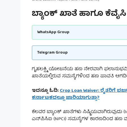
ಬ್ಯಾಂಕ್ ಖಾತೆ ಹಾಗೂ ಕೆವೈಸ
WhatsApp Group
Telegram Group
ಗೃಹಲಕ್ಷ್ಮಿ ಯೋಜನೆಯ ಹಣ ನೇರವಾಗಿ ಫಲಾನುಭವಿಗಳ
ಖಾತೆಯಲ್ಲಿರುವ ಸಮಸ್ಯೆಗಳಿಂದ ಹಣ ಪಾವತಿ ಆಗದಿ
ಇದನ್ನೂ ಓದಿ:
Crop Loan Waiver: ರೈತರಿಗೆ ಭರ್
ಕರ್ನಾಟಕದಲ್ಲೂ ಜಾರಿಯಾಗುತ್ತಾ?
ಕೆಲವರ ಬ್ಯಾಂಕ್ ಖಾತೆಗಳು ನಿಷ್ಕ್ರಿಯವಾಗಿರುವುದು
ಎನ್‌ಪಿಸಿಐ (NPCI) ಸಮಸ್ಯೆಗಳ ಕಾರಣದಿಂದ ಹಣ ವ