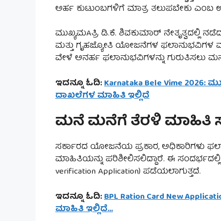
ಅರ್ಹ ಕುಟುಂಬಗಳಿಗೆ ಮಾತ್ರ ತಲುಪಬೇಕು ಎಂಬ ಉ
ಮುಖ್ಯಮAತ್ರಿ ಡಿ.ಕೆ. ಶಿವಕುಮಾರ್ ನೇತೃತ್ವದಲ್ಲಿ ನ
ಮತ್ತು ಗೃಹಜ್ಯೋತಿ ಯೋಜನೆಗಳ ಫಲಾನುಭವಿಗಳ ಮಾಹಿ
ವೇಳೆ ಅನರ್ಹ ಫಲಾನುಭವಿಗಳನ್ನು ಗುರುತಿಸಲು ಮನೆ
ಇದನ್ನೂ ಓದಿ:
Karnataka Bele Vime 2026: ಮ
ದಾಖಲೆಗಳ ಮಾಹಿತಿ ಇಲ್ಲಿದೆ
ಮನೆ ಮನೆಗೆ ತೆರಳಿ ಮಾಹಿತಿ 
ಸರ್ಕಾರದ ಯೋಜನೆಯ ಪ್ರಕಾರ, ಅಧಿಕಾರಿಗಳು ಫಲಾನ
ಮಾಹಿತಿಯನ್ನು ಪರಿಶೀಲಿಸಲಿದ್ದಾರೆ. ಈ ಸಂದರ್ಭದಲ
verification Application) ಪಡೆಯಲಾಗುತ್ತದೆ.
ಇದನ್ನೂ ಓದಿ:
BPL Ration Card New Applicat
ಮಾಹಿತಿ ಇಲ್ಲಿದೆ…