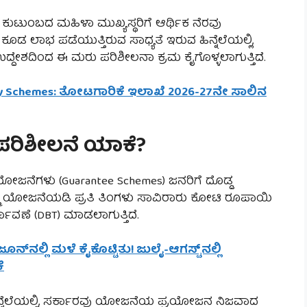
ಹ ಕುಟುಂಬದ ಮಹಿಳಾ ಮುಖ್ಯಸ್ಥರಿಗೆ ಆರ್ಥಿಕ ನೆರವು
 ಲಾಭ ಪಡೆಯುತ್ತಿರುವ ಸಾಧ್ಯತೆ ಇರುವ ಹಿನ್ನೆಲೆಯಲ್ಲಿ,
್ದೇಶದಿಂದ ಈ ಮರು ಪರಿಶೀಲನಾ ಕ್ರಮ ಕೈಗೊಳ್ಳಲಾಗುತ್ತಿದೆ.
sidy Schemes: ತೋಟಗಾರಿಕೆ ಇಲಾಖೆ 2026-27ನೇ ಸಾಲಿನ
 ಪರಿಶೀಲನೆ ಯಾಕೆ?
 ಯೋಜನೆಗಳು (Guarantee Schemes) ಜನರಿಗೆ ದೊಡ್ಡ
್ಷ್ಮಿ ಯೋಜನೆಯಡಿ ಪ್ರತಿ ತಿಂಗಳು ಸಾವಿರಾರು ಕೋಟಿ ರೂಪಾಯಿ
ಾವಣೆ (DBT) ಮಾಡಲಾಗುತ್ತಿದೆ.
ಜೂನ್‌ನಲ್ಲಿ ಮಳೆ ಕೈಕೊಟ್ಟಿತು! ಜುಲೈ-ಆಗಸ್ಟ್‌ನಲ್ಲಿ
ೆ
ಿನ್ನೆಲೆಯಲ್ಲಿ, ಸರ್ಕಾರವು ಯೋಜನೆಯ ಪ್ರಯೋಜನ ನಿಜವಾದ