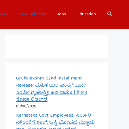
ews
Govt Schemes
Jobs
Education
Gruhalakshmi 32nd Installment
Release: ಮಹಿಳೆಯರ ಖಾತೆಗೆ 32ನೇ
ಕಂತಿನ ಗೃಹಲಕ್ಷ್ಮೀ ಹಣ ಜಮಾ | ₹2,443
ಕೋಟಿ ಬಿಡುಗಡೆ
08/08/2026
Karnataka Govt Employees: ಸರ್ಕಾರಿ
ನೌಕರರಿಗೆ ಶಾಕ್: ಆಸ್ತಿ ಘೋಷಣೆ ಕಡ್ಡಾಯ,