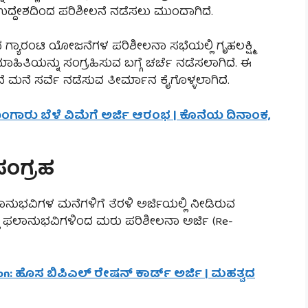
ದ್ದೇಶದಿಂದ ಪರಿಶೀಲನೆ ನಡೆಸಲು ಮುಂದಾಗಿದೆ.
ಡೆದ ಗ್ಯಾರಂಟಿ ಯೋಜನೆಗಳ ಪರಿಶೀಲನಾ ಸಭೆಯಲ್ಲಿ ಗೃಹಲಕ್ಷ್ಮಿ
ತಿಯನ್ನು ಸಂಗ್ರಹಿಸುವ ಬಗ್ಗೆ ಚರ್ಚೆ ನಡೆಸಲಾಗಿದೆ. ಈ
 ಮನೆ ಸರ್ವೆ ನಡೆಸುವ ತೀರ್ಮಾನ ಕೈಗೊಳ್ಳಲಾಗಿದೆ.
ುಂಗಾರು ಬೆಳೆ ವಿಮೆಗೆ ಅರ್ಜಿ ಆರಂಭ | ಕೊನೆಯ ದಿನಾಂಕ,
ಸಂಗ್ರಹ
ುಭವಿಗಳ ಮನೆಗಳಿಗೆ ತೆರಳಿ ಅರ್ಜಿಯಲ್ಲಿ ನೀಡಿರುವ
್ಲಿ ಫಲಾನುಭವಿಗಳಿಂದ ಮರು ಪರಿಶೀಲನಾ ಅರ್ಜಿ (Re-
ion: ಹೊಸ ಬಿಪಿಎಲ್ ರೇಷನ್ ಕಾರ್ಡ್ ಅರ್ಜಿ | ಮಹತ್ವದ