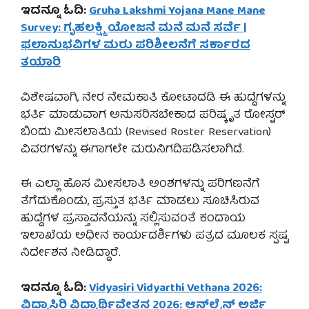
ಇದನ್ನೂ ಓದಿ:
Gruha Lakshmi Yojana Mane Mane
Survey: ಗೃಹಲಕ್ಷ್ಮಿ ಯೋಜನೆ ಮನೆ ಮನೆ ಸರ್ವೆ |
ಫಲಾನುಭವಿಗಳ ಮರು ಪರಿಶೀಲನೆಗೆ ಸರ್ಕಾರದ
ತಯಾರಿ
ವಿಶೇಷವಾಗಿ, ನೇರ ನೇಮಕಾತಿ ಕೋಟಾದಡಿ ಈ ಹುದ್ದೆಗಳನ್ನು
ಭರ್ತಿ ಮಾಡುವಾಗ ಅನುಸರಿಸಬೇಕಾದ ಪರಿಷ್ಕೃತ ರೋಸ್ಟರ್
ಬಿಂದು ಮೀಸಲಾತಿಯ (Revised Roster Reservation)
ವಿವರಗಳನ್ನು ಈಗಾಗಲೇ ಮರುನಿಗದಿಪಡಿಸಲಾಗಿದೆ.
ಈ ಎಲ್ಲಾ ಹೊಸ ಮೀಸಲಾತಿ ಅಂಶಗಳನ್ನು ಪರಿಗಣನೆಗೆ
ತೆಗೆದುಕೊಂಡು, ಪ್ರಸ್ತುತ ಭರ್ತಿ ಮಾಡಲು ಸೂಚಿಸಿರುವ
ಹುದ್ದೆಗಳ ಪ್ರಸ್ತಾವನೆಯನ್ನು ಸಲ್ಲಿಸುವಂತೆ ಕಂದಾಯ
ಇಲಾಖೆಯ ಅಧೀನ ಕಾರ್ಯದರ್ಶಿಗಳು ಪತ್ರದ ಮೂಲಕ ಸ್ಪಷ್ಟ
ನಿರ್ದೇಶನ ನೀಡಿದ್ದಾರೆ.
ಇದನ್ನೂ ಓದಿ:
Vidyasiri Vidyarthi Vethana 2026:
ವಿದ್ಯಾಸಿರಿ ವಿದ್ಯಾರ್ಥಿವೇತನ 2026: ಆನ್‌ಲೈನ್ ಅರ್ಜಿ