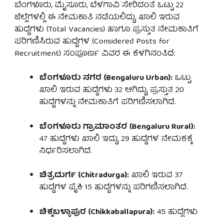
ಬೆಂಗಳೂರು, ಮೈಸೂರು, ಬೆಳಗಾವಿ ಸೇರಿದಂತೆ ಒಟ್ಟು 22
ಜಿಲ್ಲೆಗಳಲ್ಲಿ ಈ ನೇಮಕಾತಿ ನಡೆಯಲಿದ್ದು, ಖಾಲಿ ಇರುವ
ಹುದ್ದೆಗಳು (Total Vacancies) ಹಾಗೂ ಪ್ರಸ್ತುತ ನೇಮಕಾತಿಗೆ
ಪರಿಗಣಿಸಿರುವ ಹುದ್ದೆಗಳ (Considered Posts for
Recruitment) ಸಂಪೂರ್ಣ ವಿವರ ಈ ಕೆಳಗಿನಂತಿದೆ:
ಬೆಂಗಳೂರು ನಗರ (Bengaluru Urban):
ಒಟ್ಟು
ಖಾಲಿ ಇರುವ ಹುದ್ದೆಗಳು 32 ಆಗಿದ್ದು, ಪ್ರಸ್ತುತ 20
ಹುದ್ದೆಗಳನ್ನು ನೇಮಕಾತಿಗೆ ಪರಿಗಣಿಸಲಾಗಿದೆ.
ಬೆಂಗಳೂರು ಗ್ರಾಮಾಂತರ (Bengaluru Rural):
47 ಹುದ್ದೆಗಳು ಖಾಲಿ ಇದ್ದು, 29 ಹುದ್ದೆಗಳ ನೇಮಕಕ್ಕೆ
ನಿರ್ಧರಿಸಲಾಗಿದೆ.
ಚಿತ್ರದುರ್ಗ (Chitradurga):
ಖಾಲಿ ಇರುವ 37
ಹುದ್ದೆಗಳ ಪೈಕಿ 15 ಹುದ್ದೆಗಳನ್ನು ಪರಿಗಣಿಸಲಾಗಿದೆ.
ಚಿಕ್ಕಬಳ್ಳಾಪುರ (Chikkaballapura):
45 ಹುದ್ದೆಗಳು