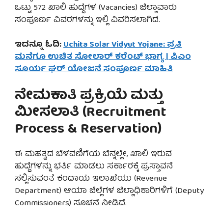
ಒಟ್ಟು 572 ಖಾಲಿ ಹುದ್ದೆಗಳ (Vacancies) ಜಿಲ್ಲಾವಾರು
ಸಂಪೂರ್ಣ ವಿವರಗಳನ್ನು ಇಲ್ಲಿ ವಿವರಿಸಲಾಗಿದೆ.
ಇದನ್ನೂ ಓದಿ:
Uchita Solar Vidyut Yojane: ಪ್ರತಿ
ಮನೆಗೂ ಉಚಿತ ಸೋಲಾರ್ ಕರೆಂಟ್ ಭಾಗ್ಯ | ಪಿಎಂ
ಸೂರ್ಯ ಘರ್ ಯೋಜನೆ ಸಂಪೂರ್ಣ ಮಾಹಿತಿ
ನೇಮಕಾತಿ ಪ್ರಕ್ರಿಯೆ ಮತ್ತು
ಮೀಸಲಾತಿ (Recruitment
Process & Reservation)
ಈ ಮಹತ್ವದ ಬೆಳವಣಿಗೆಯ ಬೆನ್ನಲ್ಲೇ, ಖಾಲಿ ಇರುವ
ಹುದ್ದೆಗಳನ್ನು ಭರ್ತಿ ಮಾಡಲು ಸರ್ಕಾರಕ್ಕೆ ಪ್ರಸ್ತಾವನೆ
ಸಲ್ಲಿಸುವಂತೆ ಕಂದಾಯ ಇಲಾಖೆಯು (Revenue
Department) ಆಯಾ ಜಿಲ್ಲೆಗಳ ಜಿಲ್ಲಾಧಿಕಾರಿಗಳಿಗೆ (Deputy
Commissioners) ಸೂಚನೆ ನೀಡಿದೆ.