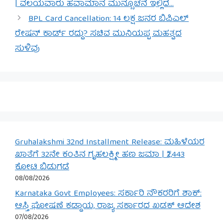
| ವಲಯವಾರು ಹವಾಮಾನ ಮುನ್ಸೂಚನೆ ಇಲ್ಲಿದೆ…
BPL Card Cancellation: 14 ಲಕ್ಷ ಜನರ ಬಿಪಿಎಲ್
ರೇಷನ್ ಕಾರ್ಡ್ ರದ್ದು? ಸಚಿವ ಮುನಿಯಪ್ಪ ಮಹತ್ವದ
ಸುಳಿವು
Gruhalakshmi 32nd Installment Release: ಮಹಿಳೆಯರ
ಖಾತೆಗೆ 32ನೇ ಕಂತಿನ ಗೃಹಲಕ್ಷ್ಮೀ ಹಣ ಜಮಾ | ₹2,443
ಕೋಟಿ ಬಿಡುಗಡೆ
08/08/2026
Karnataka Govt Employees: ಸರ್ಕಾರಿ ನೌಕರರಿಗೆ ಶಾಕ್:
ಆಸ್ತಿ ಘೋಷಣೆ ಕಡ್ಡಾಯ, ರಾಜ್ಯ ಸರ್ಕಾರದ ಖಡಕ್ ಆದೇಶ
07/08/2026