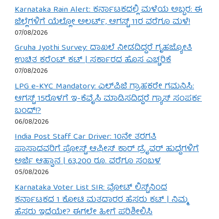
Karnataka Rain Alert: ಕರ್ನಾಟಕದಲ್ಲಿ ಮಳೆಯ ಅಬ್ಬರ: ಈ
ಜಿಲ್ಲೆಗಳಿಗೆ ಯೆಲ್ಲೋ ಅಲರ್ಟ್, ಆಗಸ್ಟ್ 11ರ ವರೆಗೂ ಮಳೆ!
07/08/2026
Gruha Jyothi Survey: ದಾಖಲೆ ನೀಡದಿದ್ದರೆ ಗೃಹಜ್ಯೋತಿ
ಉಚಿತ ಕರೆಂಟ್ ಕಟ್ | ಸರ್ಕಾರದ ಹೊಸ ಎಚ್ಚರಿಕೆ
07/08/2026
LPG e-KYC Mandatory: ಎಲ್‌ಪಿಜಿ ಗ್ರಾಹಕರೇ ಗಮನಿಸಿ:
ಆಗಸ್ಟ್ 15ರೊಳಗೆ ಇ-ಕೆವೈಸಿ ಮಾಡಿಸದಿದ್ದರೆ ಗ್ಯಾಸ್ ಸಂಪರ್ಕ
ಬಂದ್!?
06/08/2026
India Post Staff Car Driver: 10ನೇ ತರಗತಿ
ಪಾಸಾದವರಿಗೆ ಪೋಸ್ಟ್ ಆಫೀಸ್ ಕಾರ್ ಡ್ರೈವರ್ ಹುದ್ದೆಗಳಿಗೆ
ಅರ್ಜಿ ಆಹ್ವಾನ | 63,200 ರೂ. ವರೆಗೂ ಸಂಬಳ
05/08/2026
Karnataka Voter List SIR: ವೋಟ್ ಲಿಸ್ಟ್‌ನಿಂದ
ಕರ್ನಾಟಕದ 1 ಕೋಟಿ ಮತದಾರರ ಹೆಸರು ಕಟ್ | ನಿಮ್ಮ
ಹೆಸರು ಇದೆಯೇ? ಈಗಲೇ ಹೀಗೆ ಪರಿಶೀಲಿಸಿ