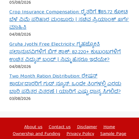
05/08/2026
Crop Insurance Compensation: ರೈತರಿಗೆ ₹585.72 ಕೋಟಿ
ಬೆಳೆ ವಿಮೆ ಪರಿಹಾರ ಮಂಜೂರು | ಸಚಿವ ಪ್ರಿಯಾಂಕ್ ಖರ್ಗೆ
ಮಾಹಿತಿ
04/08/2026
Gruha Jyothi Free Electricity: ಗೃಹಜ್ಯೋತಿ
ಫಲಾನುಭವಿಗಳಿಗೆ ಬಿಗ್ ಶಾಕ್: 82,220+ ಕುಟುಂಬಗಳಿಗೆ
ಉಚಿತ ವಿದ್ಯುತ್ ಬಂದ್ | ನಿಮ್ಮ ಹೆಸರೂ ಇದೆಯೇ?
04/08/2026
Two Month Ration Distribution: ರೇಷನ್
ಕಾರ್ಡುದಾರರಿಗೆ ಗುಡ್ ನ್ಯೂಸ್: ಒಂದೇ ತಿಂಗಳಲ್ಲಿ ಎರಡು
ಬಾರಿ ಪಡಿತರ ವಿತರಣೆ | ಯಾರಿಗೆ ಎಷ್ಟು ಧಾನ್ಯ ಸಿಗಲಿದೆ?
03/08/2026
About us
Contact us
Disclaimer
Home
Ownership and Funding
Privacy Policy
Sample Page