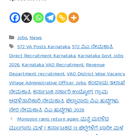
Categories
Jobs
,
News
Tags
572 VA Posts Karnataka
,
572 ವಿಎ ನೇಮಕಾತಿ
,
Direct Recruitment Karnataka
,
Karnataka Govt Jobs
2026
,
Karnataka VAO Recruitment
,
Revenue
Department recruitment
,
VAO District Wise Vacancy
,
Village Administrative Officer Jobs
,
ಕಂದಾಯ ಇಲಾಖೆ
ನೇಮಕಾತಿ
,
ಕರ್ನಾಟಕ ಸರ್ಕಾರಿ ಉದ್ಯೋಗ
,
ಗ್ರಾಮ
ಆಡಳಿತಾಧಿಕಾರಿ ನೇಮಕಾತಿ
,
ಜಿಲ್ಲಾವಾರು ವಿಎ ಹುದ್ದೆಗಳು
,
ನೇರ ನೇಮಕಾತಿ
,
ವಿಎ ಹುದ್ದೆಗಳು 2026
Monsoon rains return again: ಮತ್ತೆ ಮರಳಿದ
ಮುಂಗಾರು ಮಳೆ | ಕರ್ನಾಟಕದ 13 ಜಿಲ್ಲೆಗಳಿಗೆ ಭಾರೀ ಮಳೆ