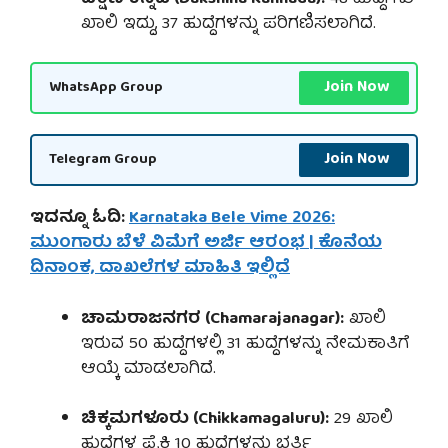
ಖಾಲಿ ಇದ್ದು, 37 ಹುದ್ದೆಗಳನ್ನು ಪರಿಗಣಿಸಲಾಗಿದೆ.
Join Now
WhatsApp Group
Join Now
Telegram Group
ಇದನ್ನೂ ಓದಿ:
Karnataka Bele Vime 2026:
ಮುಂಗಾರು ಬೆಳೆ ವಿಮೆಗೆ ಅರ್ಜಿ ಆರಂಭ | ಕೊನೆಯ
ದಿನಾಂಕ, ದಾಖಲೆಗಳ ಮಾಹಿತಿ ಇಲ್ಲಿದೆ
ಚಾಮರಾಜನಗರ (Chamarajanagar):
ಖಾಲಿ
ಇರುವ 50 ಹುದ್ದೆಗಳಲ್ಲಿ 31 ಹುದ್ದೆಗಳನ್ನು ನೇಮಕಾತಿಗೆ
ಆಯ್ಕೆ ಮಾಡಲಾಗಿದೆ.
ಚಿಕ್ಕಮಗಳೂರು (Chikkamagaluru):
29 ಖಾಲಿ
ಹುದ್ದೆಗಳ ಪೈಕಿ 10 ಹುದ್ದೆಗಳನ್ನು ಭರ್ತಿ