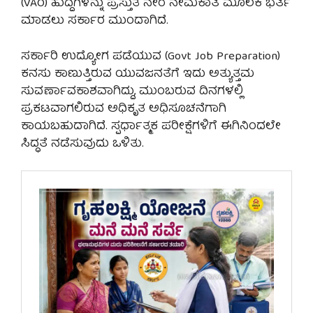
(VAO) ಹುದ್ದೆಗಳನ್ನು ಪ್ರಸ್ತುತ ನೇರ ನೇಮಕಾತಿ ಮೂಲಕ ಭರ್ತಿ
ಮಾಡಲು ಸರ್ಕಾರ ಮುಂದಾಗಿದೆ.
ಸರ್ಕಾರಿ ಉದ್ಯೋಗ ಪಡೆಯುವ (Govt Job Preparation)
ಕನಸು ಕಾಣುತ್ತಿರುವ ಯುವಜನತೆಗೆ ಇದು ಅತ್ಯುತ್ತಮ
ಸುವರ್ಣಾವಕಾಶವಾಗಿದ್ದು, ಮುಂಬರುವ ದಿನಗಳಲ್ಲಿ
ಪ್ರಕಟವಾಗಲಿರುವ ಅಧಿಕೃತ ಅಧಿಸೂಚನೆಗಾಗಿ
ಕಾಯಬಹುದಾಗಿದೆ. ಸ್ಪರ್ಧಾತ್ಮಕ ಪರೀಕ್ಷೆಗಳಿಗೆ ಈಗಿನಿಂದಲೇ
ಸಿದ್ಧತೆ ನಡೆಸುವುದು ಒಳಿತು.