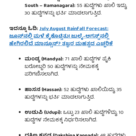
South – Ramanagara):
55 ಹುದ್ದೆಗಳು ಖಾಲಿ ಇದ್ದು,
30 ಹುದ್ದೆಗಳನ್ನು ಭರ್ತಿ ಮಾಡಲಾಗುತ್ತಿದೆ.
ಇದನ್ನೂ ಓದಿ:
July August Rainfall Forecast:
ಜೂನ್‌ನಲ್ಲಿ ಮಳೆ ಕೈಕೊಟ್ಟಿತು! ಜುಲೈ-ಆಗಸ್ಟ್‌ನಲ್ಲಿ
ಹೇಗಿರಲಿದೆ ಮಾನ್ಸೂನ್? ತಜ್ಞರ ಮಹತ್ವದ ಎಚ್ಚರಿಕೆ
ಮಂಡ್ಯ (Mandya):
71 ಖಾಲಿ ಹುದ್ದೆಗಳ ಪೈಕಿ
ಬರೋಬ್ಬರಿ 50 ಹುದ್ದೆಗಳನ್ನು ನೇಮಕಕ್ಕೆ
ಪರಿಗಣಿಸಲಾಗಿದೆ.
ಹಾಸನ (Hassan):
52 ಹುದ್ದೆಗಳು ಖಾಲಿಯಿದ್ದು, 35
ಹುದ್ದೆಗಳನ್ನು ಭರ್ತಿ ಮಾಡಲಾಗುತ್ತಿದೆ.
ಉಡುಪಿ (Udupi):
ಒಟ್ಟು 23 ಖಾಲಿ ಹುದ್ದೆಗಳಿದ್ದು, 10
ಹುದ್ದೆಗಳ ನೇಮಕಕ್ಕೆ ನಿರ್ಧರಿಸಲಾಗಿದೆ.
ದಕ್ಷಿಣ ಕನ್ನಡ (Dakshina Kannada):
48 ಹುದ್ದೆಗಳು