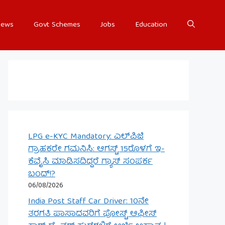
ews
Govt Schemes
Jobs
Education
LPG e-KYC Mandatory: ಎಲ್‌ಪಿಜಿ
ಗ್ರಾಹಕರೇ ಗಮನಿಸಿ: ಆಗಸ್ಟ್ 15ರೊಳಗೆ ಇ-
ಕೆವೈಸಿ ಮಾಡಿಸದಿದ್ದರೆ ಗ್ಯಾಸ್ ಸಂಪರ್ಕ
ಬಂದ್!?
06/08/2026
India Post Staff Car Driver: 10ನೇ
ತರಗತಿ ಪಾಸಾದವರಿಗೆ ಪೋಸ್ಟ್ ಆಫೀಸ್