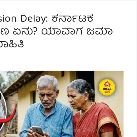
sion Delay: ಕರ್ನಾಟಕ
ಾರಣ ಏನು? ಯಾವಾಗ ಜಮಾ
ಾಹಿತಿ