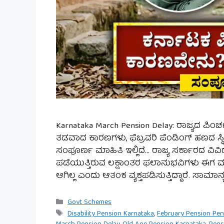
Karnataka March Pension Delay: ರಾಜ್ಯದ ಪಿಂ
ತಡವಾದ ಕಾರಣಗಳು, ಫೆಬ್ರವರಿ ಪೆಂಡಿಂಗ್ ಹಣದ ಸ್
ಸಂಪೂರ್ಣ ಮಾಹಿತಿ ಇಲ್ಲಿದೆ… ರಾಜ್ಯ ಸರ್ಕಾರದ ವಿ
ಪಡೆಯುತ್ತಿರುವ ಲಕ್ಷಾಂತರ ಫಲಾನುಭವಿಗಳು ಈಗ ಮ
ಆಗಿಲ್ಲ ಎಂದು ಆತಂಕ ವ್ಯಕ್ತಪಡಿಸುತ್ತಿದ್ದಾರೆ. ಸಾಮಾನ
Categories
Govt Schemes
Tags
Disability Pension Karnataka
,
February Pension Pe