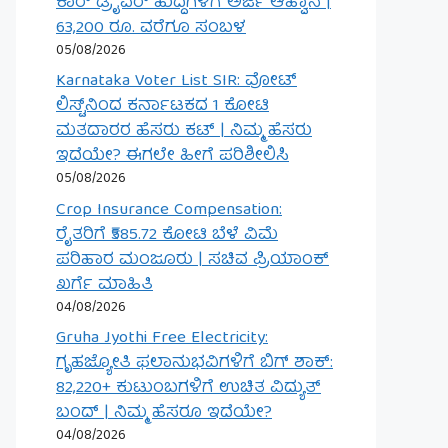
ಕಾರ್ ಡ್ರೈವರ್ ಹುದ್ದೆಗಳಿಗೆ ಅರ್ಜಿ ಆಹ್ವಾನ |
63,200 ರೂ. ವರೆಗೂ ಸಂಬಳ
05/08/2026
Karnataka Voter List SIR: ವೋಟ್
ಲಿಸ್ಟ್‌ನಿಂದ ಕರ್ನಾಟಕದ 1 ಕೋಟಿ
ಮತದಾರರ ಹೆಸರು ಕಟ್ | ನಿಮ್ಮ ಹೆಸರು
ಇದೆಯೇ? ಈಗಲೇ ಹೀಗೆ ಪರಿಶೀಲಿಸಿ
05/08/2026
Crop Insurance Compensation:
ರೈತರಿಗೆ ₹585.72 ಕೋಟಿ ಬೆಳೆ ವಿಮೆ
ಪರಿಹಾರ ಮಂಜೂರು | ಸಚಿವ ಪ್ರಿಯಾಂಕ್
ಖರ್ಗೆ ಮಾಹಿತಿ
04/08/2026
Gruha Jyothi Free Electricity:
ಗೃಹಜ್ಯೋತಿ ಫಲಾನುಭವಿಗಳಿಗೆ ಬಿಗ್ ಶಾಕ್:
82,220+ ಕುಟುಂಬಗಳಿಗೆ ಉಚಿತ ವಿದ್ಯುತ್
ಬಂದ್ | ನಿಮ್ಮ ಹೆಸರೂ ಇದೆಯೇ?
04/08/2026