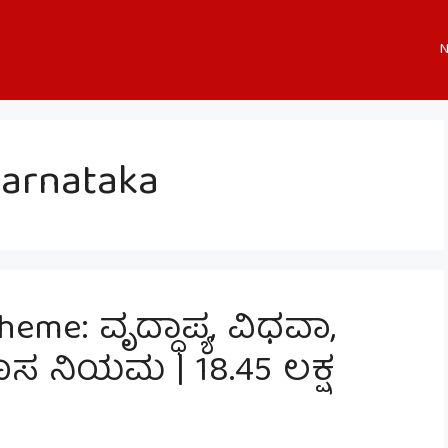
N
Karnataka
eme: ವೃದ್ಧಾಪ್ಯ, ವಿಧವಾ,
ಸ ನಿಯಮ | 18.45 ಲಕ್ಷ