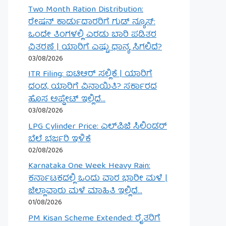
Two Month Ration Distribution:
ರೇಷನ್ ಕಾರ್ಡುದಾರರಿಗೆ ಗುಡ್ ನ್ಯೂಸ್:
ಒಂದೇ ತಿಂಗಳಲ್ಲಿ ಎರಡು ಬಾರಿ ಪಡಿತರ
ವಿತರಣೆ | ಯಾರಿಗೆ ಎಷ್ಟು ಧಾನ್ಯ ಸಿಗಲಿದೆ?
03/08/2026
ITR Filing: ಐಟಿಆರ್ ಸಲ್ಲಿಕೆ | ಯಾರಿಗೆ
ದಂಡ, ಯಾರಿಗೆ ವಿನಾಯಿತಿ? ಸರ್ಕಾರದ
ಹೊಸ ಅಪ್ಡೇಟ್ ಇಲ್ಲಿದೆ…
03/08/2026
LPG Cylinder Price: ಎಲ್‌ಪಿಜಿ ಸಿಲಿಂಡರ್
ಬೆಲೆ ಭರ್ಜರಿ ಇಳಿಕೆ
02/08/2026
Karnataka One Week Heavy Rain:
ಕರ್ನಾಟಕದಲ್ಲಿ ಒಂದು ವಾರ ಭಾರೀ ಮಳೆ |
ಜಿಲ್ಲಾವಾರು ಮಳೆ ಮಾಹಿತಿ ಇಲ್ಲಿದೆ…
01/08/2026
PM Kisan Scheme Extended: ರೈತರಿಗೆ