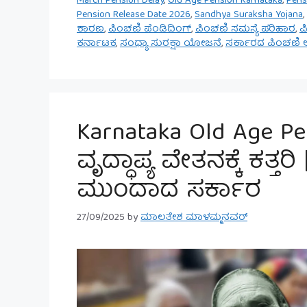
March Pension Delay
,
Old Age Pension Karnataka
,
Pens
Pension Release Date 2026
,
Sandhya Suraksha Yojana
,
ಕಾರಣ
,
ಪಿಂಚಣಿ ಪೆಂಡಿದಿಂಗ್
,
ಪಿಂಚಣಿ ಸಮಸ್ಯೆ ಪರಿಹಾರ
,
ಪ
ಕರ್ನಾಟಕ
,
ಸಂಧ್ಯಾ ಸುರಕ್ಷಾ ಯೋಜನೆ
,
ಸರ್ಕಾರದ ಪಿಂಚಣಿ ಅ
Karnataka Old Age Pe
ವೃದ್ಧಾಪ್ಯ ವೇತನಕ್ಕೆ ಕತ್ತ
ಮುಂದಾದ ಸರ್ಕಾರ
27/09/2025
by
ಮಾಲತೇಶ ಮಾಳಮ್ಮನವರ್