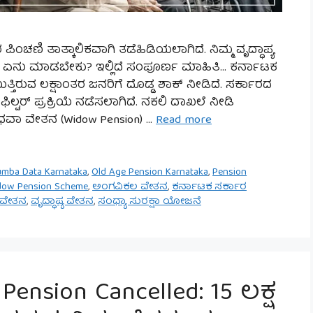
ಪಿಂಚಣಿ ತಾತ್ಕಾಲಿಕವಾಗಿ ತಡೆಹಿಡಿಯಲಾಗಿದೆ. ನಿಮ್ಮ ವೃದ್ಧಾಪ್ಯ
ಏನು ಮಾಡಬೇಕು? ಇಲ್ಲಿದೆ ಸಂಪೂರ್ಣ ಮಾಹಿತಿ… ಕರ್ನಾಟಕ
ತಿರುವ ಲಕ್ಷಾಂತರ ಜನರಿಗೆ ದೊಡ್ಡ ಶಾಕ್ ನೀಡಿದೆ. ಸರ್ಕಾರದ
ಿಣ ಫಿಲ್ಟರ್ ಪ್ರಕ್ರಿಯೆ ನಡೆಸಲಾಗಿದೆ. ನಕಲಿ ದಾಖಲೆ ನೀಡಿ
ವಿಧವಾ ವೇತನ (Widow Pension) …
Read more
umba Data Karnataka
,
Old Age Pension Karnataka
,
Pension
dow Pension Scheme
,
ಅಂಗವಿಕಲ ವೇತನ
,
ಕರ್ನಾಟಕ ಸರ್ಕಾರ
 ವೇತನ
,
ವೃದ್ಧಾಪ್ಯ ವೇತನ
,
ಸಂಧ್ಯಾ ಸುರಕ್ಷಾ ಯೋಜನೆ
Pension Cancelled: 15 ಲಕ್ಷ