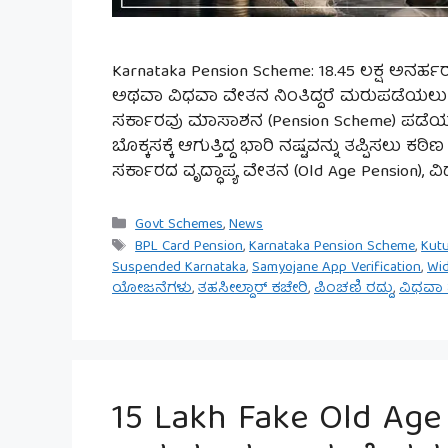
Karnataka Pension Scheme: 18.45 ಲಕ್ಷ ಅನರ್ಹರ 
ಅಥವಾ ವಿಧವಾ ವೇತನ ನಿಂತಿದ್ದರೆ ಮರುಪಡೆಯಲು 
ಸರ್ಕಾರವು ಮಾಸಾಶನ (Pension Scheme) ಪಡೆಯುತ್
ಬೊಕ್ಕಸಕ್ಕೆ ಆಗುತ್ತಿದ್ದ ಭಾರಿ ನಷ್ಟವನ್ನು ತಪ್ಪಿಸಲು ಕಠ
ಸರ್ಕಾರದ ವೃದ್ಧಾಪ್ಯ ವೇತನ (Old Age Pension), 
Categories
Govt Schemes
,
News
Tags
BPL Card Pension
,
Karnataka Pension Scheme
,
Kut
Suspended Karnataka
,
Samyojane App Verification
,
Wi
ಯೋಜನೆಗಳು
,
ತಹಸೀಲ್ದಾರ್ ಕಚೇರಿ
,
ಪಿಂಚಣಿ ರದ್ದು
,
ವಿಧವಾ
15 Lakh Fake Old Age 