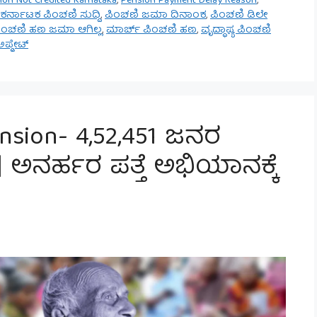
ion Not Credited Karnataka
,
Pension Payment Delay Reason
,
ಕರ್ನಾಟಕ ಪಿಂಚಣಿ ಸುದ್ದಿ
,
ಪಿಂಚಣಿ ಜಮಾ ದಿನಾಂಕ
,
ಪಿಂಚಣಿ ಡಿಲೇ
ಿಂಚಣಿ ಹಣ ಜಮಾ ಆಗಿಲ್ಲ
,
ಮಾರ್ಚ್ ಪಿಂಚಣಿ ಹಣ
,
ವೃದ್ಧಾಪ್ಯ ಪಿಂಚಣಿ
ಪ್ಡೇಟ್
nsion- 4,52,451 ಜನರ
ರಿ | ಅನರ್ಹರ ಪತ್ತೆ ಅಭಿಯಾನಕ್ಕೆ