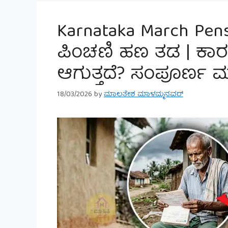
Karnataka March Pen
ಪಿಂಚಣಿ ಹಣ ತಡ | ಕ
ಆಗುತ್ತದೆ? ಸಂಪೂರ್ಣ ಮ
18/03/2026
by
ಮಾಲತೇಶ ಮಾಳಮ್ಮನವರ್