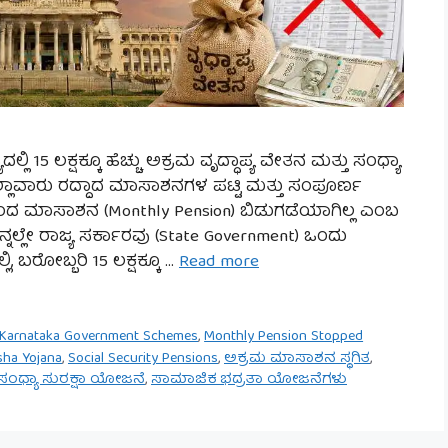
ಲ್ಲಿ 15 ಲಕ್ಷಕ್ಕೂ ಹೆಚ್ಚು ಅಕ್ರಮ ವೃದ್ಧಾಪ್ಯ ವೇತನ ಮತ್ತು ಸಂಧ್ಯಾ
 ಜಿಲ್ಲಾವಾರು ರದ್ದಾದ ಮಾಸಾಶನಗಳ ಪಟ್ಟಿ ಮತ್ತು ಸಂಪೂರ್ಣ
ಳಿನಿಂದ ಮಾಸಾಶನ (Monthly Pension) ಬಿಡುಗಡೆಯಾಗಿಲ್ಲ ಎಂಬ
ನ್ನಲ್ಲೇ ರಾಜ್ಯ ಸರ್ಕಾರವು (State Government) ಒಂದು
, ಬರೋಬ್ಬರಿ 15 ಲಕ್ಷಕ್ಕೂ …
Read more
Karnataka Government Schemes
,
Monthly Pension Stopped
sha Yojana
,
Social Security Pensions
,
ಅಕ್ರಮ ಮಾಸಾಶನ ಸ್ಥಗಿತ
,
ಸಂಧ್ಯಾ ಸುರಕ್ಷಾ ಯೋಜನೆ
,
ಸಾಮಾಜಿಕ ಭದ್ರತಾ ಯೋಜನೆಗಳು