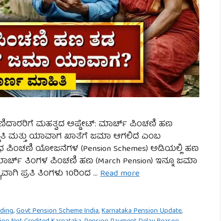
ಚಣಿದಾರರಿಗೆ ಮಹತ್ವದ ಅಪ್ಡೇಟ್: ಮಾರ್ಚ್ ಪಿಂಚಣಿ ಹಣ
ಥಿತಿ ಮತ್ತು ಯಾವಾಗ ಖಾತೆಗೆ ಜಮಾ ಆಗಲಿದೆ ಎಂಬ
ವಿಧ ಪಿಂಚಣಿ ಯೋಜನೆಗಳ (Pension Schemes) ಅಡಿಯಲ್ಲಿ ಹಣ
ಾರ್ಚ್ ತಿಂಗಳ ಪಿಂಚಣಿ ಹಣ (March Pension) ಇನ್ನೂ ಜಮಾ
್ಯವಾಗಿ ಪ್ರತಿ ತಿಂಗಳು 10ರಿಂದ …
Read more
nding
,
Govt Pension Scheme India
,
Karnataka Pension Update
,