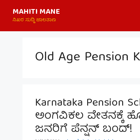
Skip
MAHITI MANE
to
content
ನಿಖರ ಸುದ್ದಿ ಜಾಲತಾಣ
Old Age Pension 
Karnataka Pension Sch
ಅಂಗವಿಕಲ ವೇತನಕ್ಕೆ ಹೊ
ಜನರಿಗೆ ಪೆನ್ಷನ್ ಬಂದ್!