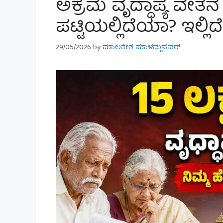
ಅಕ್ರಮ ವೃದ್ಧಾಪ್ಯ ವೇತನ 
ಪಟ್ಟಿಯಲ್ಲಿದೆಯಾ? ಇಲ್ಲ
29/05/2026
by
ಮಾಲತೇಶ ಮಾಳಮ್ಮನವರ್