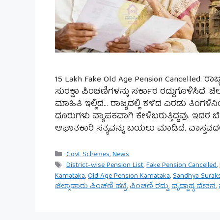
15 Lakh Fake Old Age Pension Cancelled: ರಾಜ್ಯದ
ಸುರಕ್ಷಾ ಪಿಂಚಣಿಗಳನ್ನು ಸರ್ಕಾರ ರದ್ದುಗೊಳಿಸಿದೆ.
ಮಾಹಿತಿ ಇಲ್ಲಿದೆ… ರಾಜ್ಯದಲ್ಲಿ ಕಳೆದ ಎರಡು ತಿಂಗ
ದೂರುಗಳು ವ್ಯಾಪಕವಾಗಿ ಕೇಳಿಬರುತ್ತಿದ್ದವು. ಇದರ ಬೆ
ಆಘಾತಕಾರಿ ಸತ್ಯವನ್ನು ಬಯಲು ಮಾಡಿದೆ. ವಾಸ್ತವದಲ್ಲಿ
Categories
Govt Schemes
,
News
Tags
District-wise Pension List
,
Fake Pension Cancelled
,
Karnataka
,
Old Age Pension Karnataka
,
Sandhya Surak
ಜಿಲ್ಲಾವಾರು ಪಿಂಚಣಿ ಪಟ್ಟಿ
,
ಪಿಂಚಣಿ ರದ್ದು
,
ವೃದ್ಧಾಪ್ಯ ವೇತನ
,