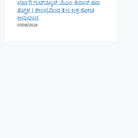
ಭರ್ಜರಿ ಗುಡ್‌ನ್ಯೂಸ್: ಪಿಎಂ-ಕಿಸಾನ್ ಹಣ
ಹೆಚ್ಚಳ | ಕೇಂದ್ರದಿಂದ ₹3.15 ಲಕ್ಷ ಕೋಟಿ
ಅನುದಾನ
01/08/2026