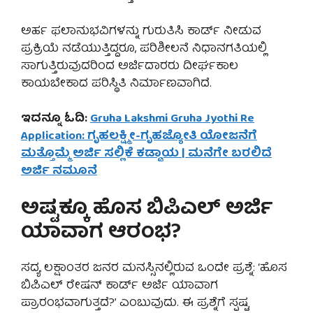
ಅರ್ಹ ಫಲಾನುಭವಿಗಳನ್ನು ಗುರುತಿಸಿ ಕಾರ್ಡ್ ನೀಡುವ
ಪ್ರಕ್ರಿಯೆ ನಡೆಯುತ್ತಿದ್ದರೂ, ಪರಿಶೀಲನೆ ನಿಧಾನಗತಿಯಲ್ಲಿ
ಸಾಗುತ್ತಿರುವುದರಿಂದ ಅರ್ಜಿದಾರರು ದೀರ್ಘಕಾಲ
ಕಾಯಬೇಕಾದ ಪರಿಸ್ಥಿತಿ ನಿರ್ಮಾಣವಾಗಿದೆ.
ಇದನ್ನೂ ಓದಿ:
Gruha Lakshmi Gruha Jyothi Re
Application: ಗೃಹಲಕ್ಷ್ಮೀ-ಗೃಹಜ್ಯೋತಿ ಯೋಜನೆಗೆ
ಮತ್ತೊಮ್ಮೆ ಅರ್ಜಿ ಸಲ್ಲಿಕೆ ಕಡ್ಡಾಯ | ಮನೆಗೇ ಬರಲಿದೆ
ಅರ್ಜಿ ನಮೂನೆ
ಅಷ್ಟಕ್ಕೂ ಹೊಸ ಬಿಪಿಎಲ್ ಅರ್ಜಿ
ಯಾವಾಗ ಆರಂಭ?
ಸದ್ಯ ಲಕ್ಷಾಂತರ ಜನರ ಮನಸ್ಸಿನಲ್ಲಿರುವ ಒಂದೇ ಪ್ರಶ್ನೆ: ‘ಹೊಸ
ಬಿಪಿಎಲ್ ರೇಷನ್ ಕಾರ್ಡ್ ಅರ್ಜಿ ಯಾವಾಗ
ಪ್ರಾರಂಭವಾಗುತ್ತದೆ?’ ಎಂಬುವುದು. ಈ ಪ್ರಶ್ನೆಗೆ ಸ್ಪಷ್ಟ