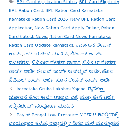
Tags
BPL Card Application Status
,
BPL Card Eligibility
,
BPL Ration Card
,
BPL Ration Card Karnataka
,
Karnataka Ration Card 2026
,
New BPL Ration Card
Application
,
New Ration Card Apply Online
,
Ration
Card Latest News
,
Ration Card News Karnataka
,
Ration Card Update karnataka
,
ಕರ್ನಾಟಕ ರೇಷನ್
ಕಾರ್ಡ್
,
ಪಡಿತರ ಚೀಟಿ ಮಾಹಿತಿ
,
ಬಿಪಿಎಲ್ ಕಾರ್ಡ್
ನವೀಕರಣ
,
ಬಿಪಿಎಲ್ ರೇಷನ್ ಕಾರ್ಡ್
,
ಬಿಪಿಎಲ್ ರೇಷನ್
ಕಾರ್ಡ್ ಅರ್ಜಿ
,
ರೇಷನ್ ಕಾರ್ಡ್ ಆನ್‌ಲೈನ್ ಅರ್ಜಿ
,
ಹೊಸ
ಬಿಪಿಎಲ್ ಕಾರ್ಡ್ ಅರ್ಜಿ
,
ಹೊಸ ರೇಷನ್ ಕಾರ್ಡ್ ಅರ್ಜಿ
karnataka Gruha Lakshmi Yojane: ಗೃಹಲಕ್ಷ್ಮಿ
ಯೋಜನೆ ಹೊಸ ಅರ್ಜಿ ಆಹ್ವಾನ: ಎಲ್ಲಿ ಮತ್ತು ಹೇಗೆ ಅರ್ಜಿ
ಸಲ್ಲಿಸಬೇಕು? ಸಂಪೂರ್ಣ ಮಾಹಿತಿ
Bay of Bengal Low Pressure: ಬಂಗಾಳ ಕೊಲ್ಲಿಯಲ್ಲಿ
ವಾಯುಭಾರ ಕುಸಿತ; ರಾಜ್ಯದಲ್ಲಿ 7 ದಿನದ ಮಳೆ ಮುನ್ಸೂಚನೆ