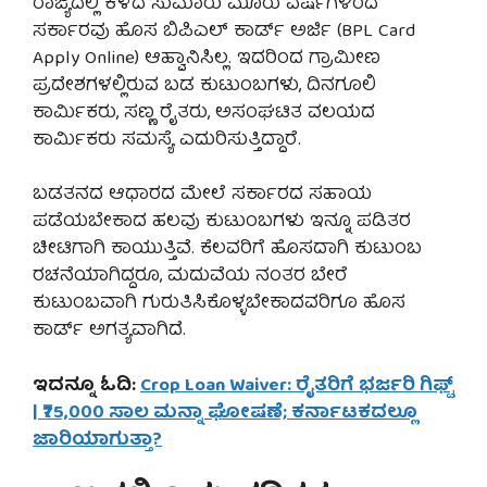
ರಾಜ್ಯದಲ್ಲಿ ಕಳೆದ ಸುಮಾರು ಮೂರು ವರ್ಷಗಳಿಂದ
ಸರ್ಕಾರವು ಹೊಸ ಬಿಪಿಎಲ್ ಕಾರ್ಡ್ ಅರ್ಜಿ (BPL Card
Apply Online) ಆಹ್ವಾನಿಸಿಲ್ಲ. ಇದರಿಂದ ಗ್ರಾಮೀಣ
ಪ್ರದೇಶಗಳಲ್ಲಿರುವ ಬಡ ಕುಟುಂಬಗಳು, ದಿನಗೂಲಿ
ಕಾರ್ಮಿಕರು, ಸಣ್ಣ ರೈತರು, ಅಸಂಘಟಿತ ವಲಯದ
ಕಾರ್ಮಿಕರು ಸಮಸ್ಯೆ ಎದುರಿಸುತ್ತಿದ್ದಾರೆ.
ಬಡತನದ ಆಧಾರದ ಮೇಲೆ ಸರ್ಕಾರದ ಸಹಾಯ
ಪಡೆಯಬೇಕಾದ ಹಲವು ಕುಟುಂಬಗಳು ಇನ್ನೂ ಪಡಿತರ
ಚೀಟಿಗಾಗಿ ಕಾಯುತ್ತಿವೆ. ಕೆಲವರಿಗೆ ಹೊಸದಾಗಿ ಕುಟುಂಬ
ರಚನೆಯಾಗಿದ್ದರೂ, ಮದುವೆಯ ನಂತರ ಬೇರೆ
ಕುಟುಂಬವಾಗಿ ಗುರುತಿಸಿಕೊಳ್ಳಬೇಕಾದವರಿಗೂ ಹೊಸ
ಕಾರ್ಡ್ ಅಗತ್ಯವಾಗಿದೆ.
ಇದನ್ನೂ ಓದಿ:
Crop Loan Waiver: ರೈತರಿಗೆ ಭರ್ಜರಿ ಗಿಫ್ಟ್
| ₹75,000 ಸಾಲ ಮನ್ನಾ ಘೋಷಣೆ; ಕರ್ನಾಟಕದಲ್ಲೂ
ಜಾರಿಯಾಗುತ್ತಾ?