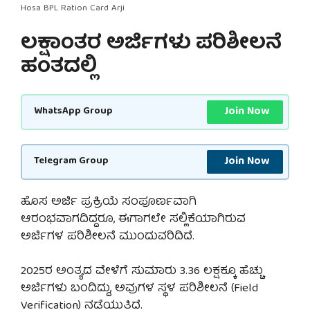
Hosa BPL Ration Card Arji
ಲಕ್ಷಾಂತರ ಅರ್ಜಿಗಳು ಪರಿಶೀಲನೆ
ಹಂತದಲ್ಲಿ
Join Now
WhatsApp Group
Join Now
Telegram Group
ಹೊಸ ಅರ್ಜಿ ಪ್ರಕ್ರಿಯೆ ಸಂಪೂರ್ಣವಾಗಿ
ಆರಂಭವಾಗದಿದ್ದರೂ, ಈಗಾಗಲೇ ಸಲ್ಲಿಕೆಯಾಗಿರುವ
ಅರ್ಜಿಗಳ ಪರಿಶೀಲನೆ ಮುಂದುವರಿದಿದೆ.
2025ರ ಅಂತ್ಯದ ವೇಳೆಗೆ ಸುಮಾರು 3.36 ಲಕ್ಷಕ್ಕೂ ಹೆಚ್ಚು
ಅರ್ಜಿಗಳು ಬಂದಿದ್ದು, ಅವುಗಳ ಸ್ಥಳ ಪರಿಶೀಲನೆ (Field
Verification) ನಡೆಯುತ್ತಿದೆ.