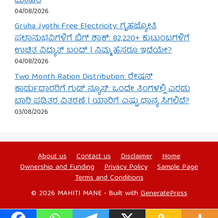
ಮಾಹಿತಿ
04/08/2026
Gruha Jyothi Free Electricity: ಗೃಹಜ್ಯೋತಿ
ಫಲಾನುಭವಿಗಳಿಗೆ ಬಿಗ್ ಶಾಕ್: 82,220+ ಕುಟುಂಬಗಳಿಗೆ
ಉಚಿತ ವಿದ್ಯುತ್ ಬಂದ್ | ನಿಮ್ಮ ಹೆಸರೂ ಇದೆಯೇ?
04/08/2026
Two Month Ration Distribution: ರೇಷನ್
ಕಾರ್ಡುದಾರರಿಗೆ ಗುಡ್ ನ್ಯೂಸ್: ಒಂದೇ ತಿಂಗಳಲ್ಲಿ ಎರಡು
ಬಾರಿ ಪಡಿತರ ವಿತರಣೆ | ಯಾರಿಗೆ ಎಷ್ಟು ಧಾನ್ಯ ಸಿಗಲಿದೆ?
03/08/2026
About us
Contact us
Disclaimer
Home
Ownership and Funding
Privacy Policy
Sample Page
Terms and Conditions
© 2026 MAHITI MANE
• Built with
GeneratePress