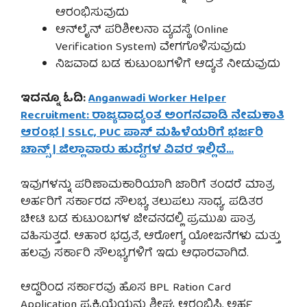
ಆರಂಭಿಸುವುದು
ಆನ್‌ಲೈನ್ ಪರಿಶೀಲನಾ ವ್ಯವಸ್ಥೆ (Online
Verification System) ವೇಗಗೊಳಿಸುವುದು
ನಿಜವಾದ ಬಡ ಕುಟುಂಬಗಳಿಗೆ ಆದ್ಯತೆ ನೀಡುವುದು
ಇದನ್ನೂ ಓದಿ:
Anganwadi Worker Helper
Recruitment: ರಾಜ್ಯದಾದ್ಯಂತ ಅಂಗನವಾಡಿ ನೇಮಕಾತಿ
ಆರಂಭ | SSLC, PUC ಪಾಸ್ ಮಹಿಳೆಯರಿಗೆ ಭರ್ಜರಿ
ಚಾನ್ಸ್ | ಜಿಲ್ಲಾವಾರು ಹುದ್ದೆಗಳ ವಿವರ ಇಲ್ಲಿದೆ…
ಇವುಗಳನ್ನು ಪರಿಣಾಮಕಾರಿಯಾಗಿ ಜಾರಿಗೆ ತಂದರೆ ಮಾತ್ರ
ಅರ್ಹರಿಗೆ ಸರ್ಕಾರದ ಸೌಲಭ್ಯ ತಲುಪಲು ಸಾಧ್ಯ. ಪಡಿತರ
ಚೀಟಿ ಬಡ ಕುಟುಂಬಗಳ ಜೀವನದಲ್ಲಿ ಪ್ರಮುಖ ಪಾತ್ರ
ವಹಿಸುತ್ತದೆ. ಆಹಾರ ಭದ್ರತೆ, ಆರೋಗ್ಯ ಯೋಜನೆಗಳು ಮತ್ತು
ಹಲವು ಸರ್ಕಾರಿ ಸೌಲಭ್ಯಗಳಿಗೆ ಇದು ಆಧಾರವಾಗಿದೆ.
ಆದ್ದರಿಂದ ಸರ್ಕಾರವು ಹೊಸ BPL Ration Card
Application ಪ್ರಕ್ರಿಯೆಯನ್ನು ಶೀಘ್ರ ಆರಂಭಿಸಿ, ಅರ್ಹ