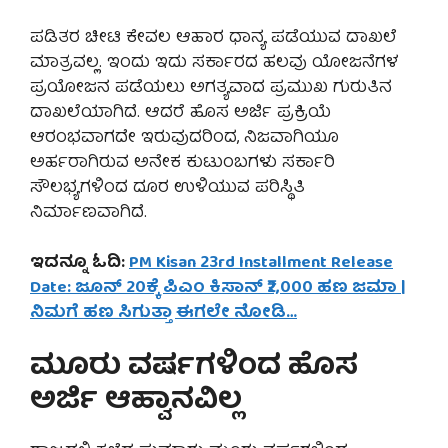
ಪಡಿತರ ಚೀಟಿ ಕೇವಲ ಆಹಾರ ಧಾನ್ಯ ಪಡೆಯುವ ದಾಖಲೆ
ಮಾತ್ರವಲ್ಲ. ಇಂದು ಇದು ಸರ್ಕಾರದ ಹಲವು ಯೋಜನೆಗಳ
ಪ್ರಯೋಜನ ಪಡೆಯಲು ಅಗತ್ಯವಾದ ಪ್ರಮುಖ ಗುರುತಿನ
ದಾಖಲೆಯಾಗಿದೆ. ಆದರೆ ಹೊಸ ಅರ್ಜಿ ಪ್ರಕ್ರಿಯೆ
ಆರಂಭವಾಗದೇ ಇರುವುದರಿಂದ, ನಿಜವಾಗಿಯೂ
ಅರ್ಹರಾಗಿರುವ ಅನೇಕ ಕುಟುಂಬಗಳು ಸರ್ಕಾರಿ
ಸೌಲಭ್ಯಗಳಿಂದ ದೂರ ಉಳಿಯುವ ಪರಿಸ್ಥಿತಿ
ನಿರ್ಮಾಣವಾಗಿದೆ.
ಇದನ್ನೂ ಓದಿ:
PM Kisan 23rd Installment Release
Date: ಜೂನ್ 20ಕ್ಕೆ ಪಿಎಂ ಕಿಸಾನ್ ₹2,000 ಹಣ ಜಮಾ |
ನಿಮಗೆ ಹಣ ಸಿಗುತ್ತಾ ಈಗಲೇ ನೋಡಿ…
ಮೂರು ವರ್ಷಗಳಿಂದ ಹೊಸ
ಅರ್ಜಿ ಆಹ್ವಾನವಿಲ್ಲ