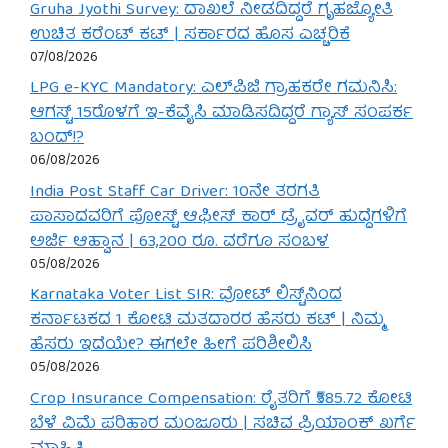
Gruha Jyothi Survey: ದಾಖಲೆ ನೀಡದಿದ್ದರೆ ಗೃಹಜ್ಯೋತಿ
ಉಚಿತ ಕರೆಂಟ್ ಕಟ್ | ಸರ್ಕಾರದ ಹೊಸ ಎಚ್ಚರಿಕೆ
07/08/2026
LPG e-KYC Mandatory: ಎಲ್‌ಪಿಜಿ ಗ್ರಾಹಕರೇ ಗಮನಿಸಿ:
ಆಗಸ್ಟ್ 15ರೊಳಗೆ ಇ-ಕೆವೈಸಿ ಮಾಡಿಸದಿದ್ದರೆ ಗ್ಯಾಸ್ ಸಂಪರ್ಕ
ಬಂದ್!?
06/08/2026
India Post Staff Car Driver: 10ನೇ ತರಗತಿ
ಪಾಸಾದವರಿಗೆ ಪೋಸ್ಟ್ ಆಫೀಸ್ ಕಾರ್ ಡ್ರೈವರ್ ಹುದ್ದೆಗಳಿಗೆ
ಅರ್ಜಿ ಆಹ್ವಾನ | 63,200 ರೂ. ವರೆಗೂ ಸಂಬಳ
05/08/2026
Karnataka Voter List SIR: ವೋಟ್ ಲಿಸ್ಟ್‌ನಿಂದ
ಕರ್ನಾಟಕದ 1 ಕೋಟಿ ಮತದಾರರ ಹೆಸರು ಕಟ್ | ನಿಮ್ಮ
ಹೆಸರು ಇದೆಯೇ? ಈಗಲೇ ಹೀಗೆ ಪರಿಶೀಲಿಸಿ
05/08/2026
Crop Insurance Compensation: ರೈತರಿಗೆ ₹585.72 ಕೋಟಿ
ಬೆಳೆ ವಿಮೆ ಪರಿಹಾರ ಮಂಜೂರು | ಸಚಿವ ಪ್ರಿಯಾಂಕ್ ಖರ್ಗೆ