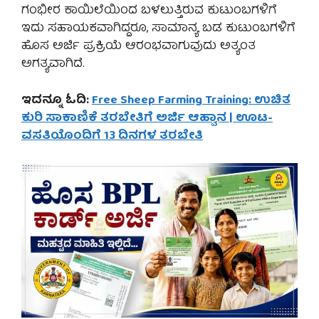
ಗಂಭೀರ ಕಾಯಿಲೆಯಿಂದ ಬಳಲುತ್ತಿರುವ ಕುಟುಂಬಗಳಿಗೆ
ಇದು ಸಹಾಯಕವಾಗಿದ್ದರೂ, ಸಾಮಾನ್ಯ ಬಡ ಕುಟುಂಬಗಳಿಗೆ
ಹೊಸ ಅರ್ಜಿ ಪ್ರಕ್ರಿಯೆ ಆರಂಭವಾಗುವುದು ಅತ್ಯಂತ
ಅಗತ್ಯವಾಗಿದೆ.
ಇದನ್ನೂ ಓದಿ:
Free Sheep Farming Training: ಉಚಿತ
ಕುರಿ ಸಾಕಾಣಿಕೆ ತರಬೇತಿಗೆ ಅರ್ಜಿ ಆಹ್ವಾನ | ಊಟ-
ವಸತಿಯೊಂದಿಗೆ 13 ದಿನಗಳ ತರಬೇತಿ