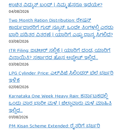
ಉಚಿತ ವಿದ್ಯುತ್ ಬಂದ್ | ನಿಮ್ಮ ಹೆಸರೂ ಇದೆಯೇ?
04/08/2026
Two Month Ration Distribution: ರೇಷನ್
ಕಾರ್ಡುದಾರರಿಗೆ ಗುಡ್ ನ್ಯೂಸ್: ಒಂದೇ ತಿಂಗಳಲ್ಲಿ ಎರಡು
ಬಾರಿ ಪಡಿತರ ವಿತರಣೆ | ಯಾರಿಗೆ ಎಷ್ಟು ಧಾನ್ಯ ಸಿಗಲಿದೆ?
03/08/2026
ITR Filing: ಐಟಿಆರ್ ಸಲ್ಲಿಕೆ | ಯಾರಿಗೆ ದಂಡ, ಯಾರಿಗೆ
ವಿನಾಯಿತಿ? ಸರ್ಕಾರದ ಹೊಸ ಅಪ್ಡೇಟ್ ಇಲ್ಲಿದೆ…
03/08/2026
LPG Cylinder Price: ಎಲ್‌ಪಿಜಿ ಸಿಲಿಂಡರ್ ಬೆಲೆ ಭರ್ಜರಿ
ಇಳಿಕೆ
02/08/2026
Karnataka One Week Heavy Rain: ಕರ್ನಾಟಕದಲ್ಲಿ
ಒಂದು ವಾರ ಭಾರೀ ಮಳೆ | ಜಿಲ್ಲಾವಾರು ಮಳೆ ಮಾಹಿತಿ
ಇಲ್ಲಿದೆ…
01/08/2026
PM Kisan Scheme Extended: ರೈತರಿಗೆ ಭರ್ಜರಿ