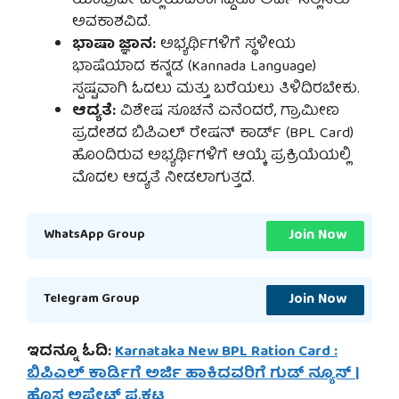
ಯಾವುದೇ ಜಿಲ್ಲೆಯವರಾಗಿದ್ದರೂ ಅರ್ಜಿ ಸಲ್ಲಿಸಲು
ಅವಕಾಶವಿದೆ.
ಭಾಷಾ ಜ್ಞಾನ:
ಅಭ್ಯರ್ಥಿಗಳಿಗೆ ಸ್ಥಳೀಯ
ಭಾಷೆಯಾದ ಕನ್ನಡ (Kannada Language)
ಸ್ಪಷ್ಟವಾಗಿ ಓದಲು ಮತ್ತು ಬರೆಯಲು ತಿಳಿದಿರಬೇಕು.
ಆದ್ಯತೆ:
ವಿಶೇಷ ಸೂಚನೆ ಏನೆಂದರೆ, ಗ್ರಾಮೀಣ
ಪ್ರದೇಶದ ಬಿಪಿಎಲ್ ರೇಷನ್ ಕಾರ್ಡ್ (BPL Card)
ಹೊಂದಿರುವ ಅಭ್ಯರ್ಥಿಗಳಿಗೆ ಆಯ್ಕೆ ಪ್ರಕ್ರಿಯೆಯಲ್ಲಿ
ಮೊದಲ ಆದ್ಯತೆ ನೀಡಲಾಗುತ್ತದೆ.
Join Now
WhatsApp Group
Join Now
Telegram Group
ಇದನ್ನೂ ಓದಿ:
Karnataka New BPL Ration Card :
ಬಿಪಿಎಲ್ ಕಾರ್ಡಿಗೆ ಅರ್ಜಿ ಹಾಕಿದವರಿಗೆ ಗುಡ್ ನ್ಯೂಸ್ |
ಹೊಸ ಅಪ್ಡೇಟ್ ಪ್ರಕಟ