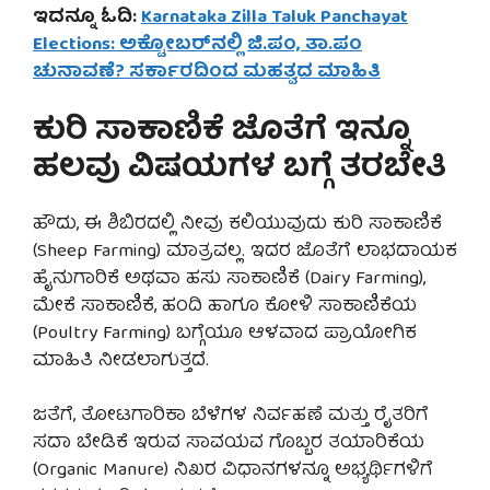
ಇದನ್ನೂ ಓದಿ:
Karnataka Zilla Taluk Panchayat
Elections: ಅಕ್ಟೋಬರ್‌ನಲ್ಲಿ ಜಿ.ಪಂ, ತಾ.ಪಂ
ಚುನಾವಣೆ? ಸರ್ಕಾರದಿಂದ ಮಹತ್ವದ ಮಾಹಿತಿ
ಕುರಿ ಸಾಕಾಣಿಕೆ ಜೊತೆಗೆ ಇನ್ನೂ
ಹಲವು ವಿಷಯಗಳ ಬಗ್ಗೆ ತರಬೇತಿ
ಹೌದು, ಈ ಶಿಬಿರದಲ್ಲಿ ನೀವು ಕಲಿಯುವುದು ಕುರಿ ಸಾಕಾಣಿಕೆ
(Sheep Farming) ಮಾತ್ರವಲ್ಲ. ಇದರ ಜೊತೆಗೆ ಲಾಭದಾಯಕ
ಹೈನುಗಾರಿಕೆ ಅಥವಾ ಹಸು ಸಾಕಾಣಿಕೆ (Dairy Farming),
ಮೇಕೆ ಸಾಕಾಣಿಕೆ, ಹಂದಿ ಹಾಗೂ ಕೋಳಿ ಸಾಕಾಣಿಕೆಯ
(Poultry Farming) ಬಗ್ಗೆಯೂ ಆಳವಾದ ಪ್ರಾಯೋಗಿಕ
ಮಾಹಿತಿ ನೀಡಲಾಗುತ್ತದೆ.
ಜತೆಗೆ, ತೋಟಗಾರಿಕಾ ಬೆಳೆಗಳ ನಿರ್ವಹಣೆ ಮತ್ತು ರೈತರಿಗೆ
ಸದಾ ಬೇಡಿಕೆ ಇರುವ ಸಾವಯವ ಗೊಬ್ಬರ ತಯಾರಿಕೆಯ
(Organic Manure) ನಿಖರ ವಿಧಾನಗಳನ್ನೂ ಅಭ್ಯರ್ಥಿಗಳಿಗೆ