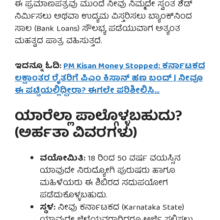
ಈ ಪ್ರಮಾಣಪತ್ರವು ಮುಂದೆ ನೀವು ನಿಮ್ಮದೇ ಸ್ವಂತ ಶೆಡ್
ನಿರ್ಮಿಸಲು ಅಥವಾ ಉದ್ಯಮ ವಿಸ್ತರಿಸಲು ಬ್ಯಾಂಕ್‌ನಿಂದ
ಸಾಲ (Bank Loans) ಸೌಲಭ್ಯ ಪಡೆಯುವಾಗ ಅತ್ಯಂತ
ಮಹತ್ವದ ಪಾತ್ರ ವಹಿಸುತ್ತದೆ.
ಇದನ್ನೂ ಓದಿ:
PM Kisan Money Stopped: ಕರ್ನಾಟಕದ
ಲಕ್ಷಾಂತರ ರೈತರಿಗೆ ಪಿಎಂ ಕಿಸಾನ್ ಹಣ ಬಂದ್ | ನೀವೂ
ಈ ಪಟ್ಟಿಯಲ್ಲಿದ್ದೀರಾ? ಈಗಲೇ ಪರಿಶೀಲಿಸಿ…
ಯಾರೆಲ್ಲಾ ಪಾಲ್ಗೊಳ್ಳಬಹುದು?
(ಅರ್ಹತಾ ವಿವರಗಳು)
ವಯೋಮಿತಿ:
18 ರಿಂದ 50 ವರ್ಷ ವಯಸ್ಸಿನ
ಯಾವುದೇ ನಿರುದ್ಯೋಗಿ ಪುರುಷರು ಹಾಗೂ
ಮಹಿಳೆಯರು ಈ ಶಿಬಿರದ ಸದುಪಯೋಗ
ಪಡೆದುಕೊಳ್ಳಬಹುದು.
ಸ್ಥಳ:
ನೀವು ಕರ್ನಾಟಕದ (Karnataka State)