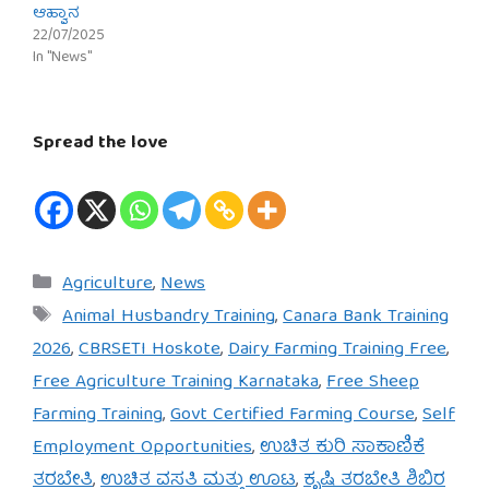
ಆಹ್ವಾನ
22/07/2025
In "News"
Spread the love
Categories
Agriculture
,
News
Tags
Animal Husbandry Training
,
Canara Bank Training
2026
,
CBRSETI Hoskote
,
Dairy Farming Training Free
,
Free Agriculture Training Karnataka
,
Free Sheep
Farming Training
,
Govt Certified Farming Course
,
Self
Employment Opportunities
,
ಉಚಿತ ಕುರಿ ಸಾಕಾಣಿಕೆ
ತರಬೇತಿ
,
ಉಚಿತ ವಸತಿ ಮತ್ತು ಊಟ
,
ಕೃಷಿ ತರಬೇತಿ ಶಿಬಿರ