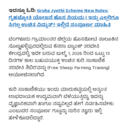
ಇದನ್ನೂ ಓದಿ:
Gruha Jyothi Scheme New Rules:
ಗೃಹಜ್ಯೋತಿ ಯೋಜನೆ ಹೊಸ ನಿಯಮ | ಇನ್ನು ಎಲ್ಲರಿಗೂ
ಸಿಗಲ್ಲ ಉಚಿತ ವಿದ್ಯುತ್? ಇಲ್ಲಿದೆ ಸಂಪೂರ್ಣ ಮಾಹಿತಿ
ಬೆಂಗಳೂರು ಗ್ರಾಮಾಂತರ ಜಿಲ್ಲೆಯ ಹೊಸಕೋಟೆ ತಾಲೂಕಿನ
ಸೊಣ್ಣಹಳ್ಳಿಪುರದಲ್ಲಿರುವ ಕೆನರಾ ಬ್ಯಾಂಕ್ ತರಬೇತಿ
ಕೇಂದ್ರದಲ್ಲಿ, ಇದೇ ಬರುವ ಜುಲೈ 1, 2026 ರಿಂದ ಒಟ್ಟು 13
ದಿನಗಳ ಕಾಲ ಬಹುಪಯುಕ್ತ ‘ಉಚಿತ ಕುರಿ ಸಾಕಾಣಿಕೆ
ತರಬೇತಿ ಶಿಬಿರ’ವನ್ನು (Free Sheep Farming Training)
ಆಯೋಜಿಸಲಾಗಿದೆ.
ಕುರಿ ಸಾಕಾಣಿಕೆಯು ಇಂದು ಮಾರುಕಟ್ಟೆಯಲ್ಲಿ ಅತ್ಯಂತ
ಲಾಭದಾಯಕ ಉದ್ಯಮವಾಗಿ ಬೆಳೆಯುತ್ತಿದ್ದು, ಇದನ್ನು
ವೈಜ್ಞಾನಿಕವಾಗಿ ಹಾಗೂ ನಷ್ಟವಿಲ್ಲದೆ ಹೇಗೆ ನಿರ್ವಹಿಸಬೇಕು
ಎಂಬುದರ ಸಂಪೂರ್ಣ ಗುಟ್ಟನ್ನು ನುರಿತ ತಜ್ಞರು ಇಲ್ಲಿ
ಹೇಳಿಕೊಡಲಿದ್ದಾರೆ.