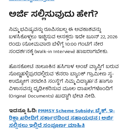
ಅರ್ಜಿ ಸಲ್ಲಿಸುವುದು ಹೇಗೆ?
ನಿಮ್ಮ ಭವಿಷ್ಯವನ್ನು ರೂಪಿಸಬಲ್ಲ ಈ ಅವಕಾಶವನ್ನು
ಬಳಸಿಕೊಳ್ಳಲು ಇಚ್ಛಿಸುವ ಆಸಕ್ತರು ಇದೇ ಜೂನ್ 22, 2026
ರಂದು (ಸೋಮವಾರ) ಬೆಳಿಗ್ಗೆ 10:00 ಗಂಟೆಗೆ ನೇರ
ಸಂದರ್ಶನಕ್ಕೆ (Walk-in Interview) ಹಾಜರಾಗಬೇಕು.
ಹೊಸಕೋಟೆ ತಾಲೂಕಿನ ಹಸಿಗಾಳ ಅಂಚೆ ವ್ಯಾಪ್ತಿಗೆ ಬರುವ
ಸೊಣ್ಣಹಳ್ಳಿಪುರದಲ್ಲಿರುವ ‘ಕೆನರಾ ಬ್ಯಾಂಕ್ ಗ್ರಾಮೀಣ ಸ್ವ-
ಉದ್ಯೋಗ ತರಬೇತಿ ಸಂಸ್ಥೆ’ಗೆ ನಿಮ್ಮ ವಿದ್ಯಾರ್ಹತೆ ಹಾಗೂ
ವಿಳಾಸವನ್ನು ದೃಢೀಕರಿಸುವ ಮೂಲ ದಾಖಲೆಗಳೊಂದಿಗೆ
(Original Documents) ಖುದ್ದಾಗಿ ಭೇಟಿ ನೀಡಿ.
ಇದನ್ನೂ ಓದಿ:
PMMSY Scheme Subsidy: ಬೈಕ್, ಇ-
ರಿಕ್ಷಾ ಖರೀದಿಗೆ ಸರ್ಕಾರದಿಂದ ಸಹಾಯಧನ | ಅರ್ಜಿ
ಸಲ್ಲಿಸಲು ಇಲ್ಲಿದೆ ಸಂಪೂರ್ಣ ಮಾಹಿತಿ