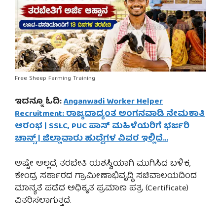
Free Sheep Farming Training
ಇದನ್ನೂ ಓದಿ:
Anganwadi Worker Helper
Recruitment: ರಾಜ್ಯದಾದ್ಯಂತ ಅಂಗನವಾಡಿ ನೇಮಕಾತಿ
ಆರಂಭ | SSLC, PUC ಪಾಸ್ ಮಹಿಳೆಯರಿಗೆ ಭರ್ಜರಿ
ಚಾನ್ಸ್ | ಜಿಲ್ಲಾವಾರು ಹುದ್ದೆಗಳ ವಿವರ ಇಲ್ಲಿದೆ…
ಅಷ್ಟೇ ಅಲ್ಲದೆ, ತರಬೇತಿ ಯಶಸ್ವಿಯಾಗಿ ಮುಗಿಸಿದ ಬಳಿಕ,
ಕೇಂದ್ರ ಸರ್ಕಾರದ ಗ್ರಾಮೀಣಾಭಿವೃದ್ಧಿ ಸಚಿವಾಲಯದಿಂದ
ಮಾನ್ಯತೆ ಪಡೆದ ಅಧಿಕೃತ ಪ್ರಮಾಣ ಪತ್ರ (Certificate)
ವಿತರಿಸಲಾಗುತ್ತದೆ.