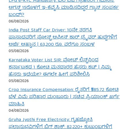
LPG e-KYC Mandatory: ಎಲ್‌ಪಿಜಿ ಗ್ರಾಹಕರೇ ಗಮನಿಸಿ:
ಆಗಸ್ಟ್ 15ರೊಳಗೆ ಇ-ಕೆವೈಸಿ ಮಾಡಿಸದಿದ್ದರೆ ಗ್ಯಾಸ್ ಸಂಪರ್ಕ
ಬಂದ್!?
06/08/2026
India Post Staff Car Driver: 10ನೇ ತರಗತಿ
ಪಾಸಾದವರಿಗೆ ಪೋಸ್ಟ್ ಆಫೀಸ್ ಕಾರ್ ಡ್ರೈವರ್ ಹುದ್ದೆಗಳಿಗೆ
ಅರ್ಜಿ ಆಹ್ವಾನ | 63,200 ರೂ. ವರೆಗೂ ಸಂಬಳ
05/08/2026
Karnataka Voter List SIR: ವೋಟ್ ಲಿಸ್ಟ್‌ನಿಂದ
ಕರ್ನಾಟಕದ 1 ಕೋಟಿ ಮತದಾರರ ಹೆಸರು ಕಟ್ | ನಿಮ್ಮ
ಹೆಸರು ಇದೆಯೇ? ಈಗಲೇ ಹೀಗೆ ಪರಿಶೀಲಿಸಿ
05/08/2026
Crop Insurance Compensation: ರೈತರಿಗೆ ₹585.72 ಕೋಟಿ
ಬೆಳೆ ವಿಮೆ ಪರಿಹಾರ ಮಂಜೂರು | ಸಚಿವ ಪ್ರಿಯಾಂಕ್ ಖರ್ಗೆ
ಮಾಹಿತಿ
04/08/2026
Gruha Jyothi Free Electricity: ಗೃಹಜ್ಯೋತಿ
ಫಲಾನುಭವಿಗಳಿಗೆ ಬಿಗ್ ಶಾಕ್: 82,220+ ಕುಟುಂಬಗಳಿಗೆ