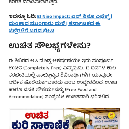
ಕರಗತ ಮಾಡಿಸಲಾಗುತ್ತದೆ.
ಇದನ್ನೂ ಓದಿ:
El Nino Impact: ಎಲ್ ನಿನೊ ಎಫೆಕ್ಟ್ |
ಮಂಕಾದ ಮುಂಗಾರು ಮಳೆ | ಕರ್ನಾಟಕದ ಈ
ಜಿಲ್ಲೆಗಳಿಗೆ ಬರದ ಭೀತಿ!
ಉಚಿತ ಸೌಲಭ್ಯಗಳೇನು?
ಈ ಶಿಬಿರದ ಅತಿ ದೊಡ್ಡ ಆಕರ್ಷಣೆಯೇ ಇದು ಸಂಪೂರ್ಣ
ಉಚಿತ (Completely Free) ಎನ್ನುವುದು. 13 ದಿನಗಳ ಕಾಲ
ತರಬೇತಿಯಲ್ಲಿ ಪಾಲ್ಗೊಳ್ಳುವ ಶಿಬಿರಾರ್ಥಿಗಳಿಗೆ ಯಾವುದೇ
ಆರ್ಥಿಕ ಹೊರೆಯಾಗಬಾರದು ಎಂಬ ಉದ್ದೇಶದಿಂದ, ಊಟ
ಹಾಗೂ ವಸತಿ ಸೌಕರ್ಯವನ್ನು (Free Food and
Accommodation) ಸಂಸ್ಥೆಯೇ ಉಚಿತವಾಗಿ ಭರಿಸಲಿದೆ.