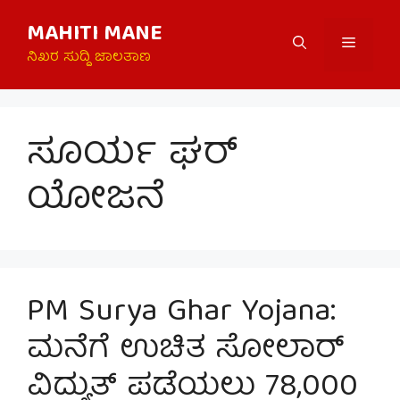
Skip
MAHITI MANE
to
Menu
content
ನಿಖರ ಸುದ್ದಿ ಜಾಲತಾಣ
ಸೂರ್ಯ ಘರ್
ಯೋಜನೆ
PM Surya Ghar Yojana:
ಮನೆಗೆ ಉಚಿತ ಸೋಲಾರ್
ವಿದ್ಯುತ್ ಪಡೆಯಲು 78,000