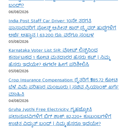
ಬಂದ್!?
06/08/2026
India Post Staff Car Driver: 10ನೇ ತರಗತಿ
ಪಾಸಾದವರಿಗೆ ಪೋಸ್ಟ್ ಆಫೀಸ್ ಕಾರ್ ಡ್ರೈವರ್ ಹುದ್ದೆಗಳಿಗೆ
ಅರ್ಜಿ ಆಹ್ವಾನ | 63,200 ರೂ. ವರೆಗೂ ಸಂಬಳ
05/08/2026
Karnataka Voter List SIR: ವೋಟ್ ಲಿಸ್ಟ್‌ನಿಂದ
ಕರ್ನಾಟಕದ 1 ಕೋಟಿ ಮತದಾರರ ಹೆಸರು ಕಟ್ | ನಿಮ್ಮ
ಹೆಸರು ಇದೆಯೇ? ಈಗಲೇ ಹೀಗೆ ಪರಿಶೀಲಿಸಿ
05/08/2026
Crop Insurance Compensation: ರೈತರಿಗೆ ₹585.72 ಕೋಟಿ
ಬೆಳೆ ವಿಮೆ ಪರಿಹಾರ ಮಂಜೂರು | ಸಚಿವ ಪ್ರಿಯಾಂಕ್ ಖರ್ಗೆ
ಮಾಹಿತಿ
04/08/2026
Gruha Jyothi Free Electricity: ಗೃಹಜ್ಯೋತಿ
ಫಲಾನುಭವಿಗಳಿಗೆ ಬಿಗ್ ಶಾಕ್: 82,220+ ಕುಟುಂಬಗಳಿಗೆ
ಉಚಿತ ವಿದ್ಯುತ್ ಬಂದ್ | ನಿಮ್ಮ ಹೆಸರೂ ಇದೆಯೇ?