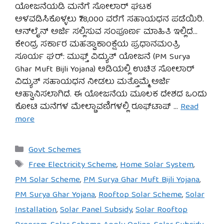
ಯೋಜನೆಯಡಿ ಮನೆಗೆ ಸೋಲಾರ್ ಘಟಕ
ಅಳವಡಿಸಿಕೊಳ್ಳಲು ₹78,000 ವರೆಗೆ ಸಹಾಯಧನ ಪಡೆಯಿರಿ.
ಆನ್‌ಲೈನ್ ಅರ್ಜಿ ಸಲ್ಲಿಸುವ ಸಂಪೂರ್ಣ ಮಾಹಿತಿ ಇಲ್ಲಿದೆ…
ಕೇಂದ್ರ ಸರ್ಕಾರ ಮಹತ್ವಾಕಾಂಕ್ಷೆಯ ಪ್ರಧಾನಮಂತ್ರಿ
ಸೂರ್ಯ ಘರ್: ಮುಫ್ತ್ ವಿದ್ಯುತ್ ಯೋಜನೆ (PM Surya
Ghar Muft Bijli Yojana) ಅಡಿಯಲ್ಲಿ ಉಚಿತ ಸೋಲಾರ್
ವಿದ್ಯುತ್ ಸಹಾಯಧನ ನೀಡಲು ಮತ್ತೊಮ್ಮೆ ಅರ್ಜಿ
ಆಹ್ವಾನಿಸಲಾಗಿದೆ. ಈ ಯೋಜನೆಯ ಮೂಲಕ ದೇಶದ ಒಂದು
ಕೋಟಿ ಮನೆಗಳ ಮೇಲ್ಚಾವಣಿಗಳಲ್ಲಿ ರೂಫ್‌ಟಾಪ್ …
Read
more
Categories
Govt Schemes
Tags
Free Electricity Scheme
,
Home Solar System
,
PM Solar Scheme
,
PM Surya Ghar Muft Bijli Yojana
,
PM Surya Ghar Yojana
,
Rooftop Solar Scheme
,
Solar
Installation
,
Solar Panel Subsidy
,
Solar Rooftop