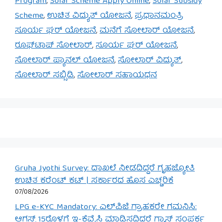
Program
,
Solar Scheme Apply Online
,
Solar Subsidy
Scheme
,
ಉಚಿತ ವಿದ್ಯುತ್ ಯೋಜನೆ
,
ಪ್ರಧಾನಮಂತ್ರಿ
ಸೂರ್ಯ ಘರ್ ಯೋಜನೆ
,
ಮನೆಗೆ ಸೋಲಾರ್ ಯೋಜನೆ
,
ರೂಫ್‌ಟಾಪ್ ಸೋಲಾರ್
,
ಸೂರ್ಯ ಘರ್ ಯೋಜನೆ
,
ಸೋಲಾರ್ ಪ್ಯಾನಲ್ ಯೋಜನೆ
,
ಸೋಲಾರ್ ವಿದ್ಯುತ್
,
ಸೋಲಾರ್ ಸಬ್ಸಿಡಿ
,
ಸೋಲಾರ್ ಸಹಾಯಧನ
Gruha Jyothi Survey: ದಾಖಲೆ ನೀಡದಿದ್ದರೆ ಗೃಹಜ್ಯೋತಿ
ಉಚಿತ ಕರೆಂಟ್ ಕಟ್ | ಸರ್ಕಾರದ ಹೊಸ ಎಚ್ಚರಿಕೆ
07/08/2026
LPG e-KYC Mandatory: ಎಲ್‌ಪಿಜಿ ಗ್ರಾಹಕರೇ ಗಮನಿಸಿ:
ಆಗಸ್ಟ್ 15ರೊಳಗೆ ಇ-ಕೆವೈಸಿ ಮಾಡಿಸದಿದ್ದರೆ ಗ್ಯಾಸ್ ಸಂಪರ್ಕ