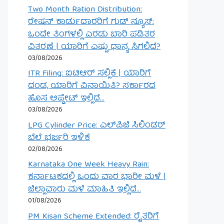
Two Month Ration Distribution:
ರೇಷನ್ ಕಾರ್ಡುದಾರರಿಗೆ ಗುಡ್ ನ್ಯೂಸ್:
ಒಂದೇ ತಿಂಗಳಲ್ಲಿ ಎರಡು ಬಾರಿ ಪಡಿತರ
ವಿತರಣೆ | ಯಾರಿಗೆ ಎಷ್ಟು ಧಾನ್ಯ ಸಿಗಲಿದೆ?
03/08/2026
ITR Filing: ಐಟಿಆರ್ ಸಲ್ಲಿಕೆ | ಯಾರಿಗೆ
ದಂಡ, ಯಾರಿಗೆ ವಿನಾಯಿತಿ? ಸರ್ಕಾರದ
ಹೊಸ ಅಪ್ಡೇಟ್ ಇಲ್ಲಿದೆ…
03/08/2026
LPG Cylinder Price: ಎಲ್‌ಪಿಜಿ ಸಿಲಿಂಡರ್
ಬೆಲೆ ಭರ್ಜರಿ ಇಳಿಕೆ
02/08/2026
Karnataka One Week Heavy Rain:
ಕರ್ನಾಟಕದಲ್ಲಿ ಒಂದು ವಾರ ಭಾರೀ ಮಳೆ |
ಜಿಲ್ಲಾವಾರು ಮಳೆ ಮಾಹಿತಿ ಇಲ್ಲಿದೆ…
01/08/2026
PM Kisan Scheme Extended: ರೈತರಿಗೆ