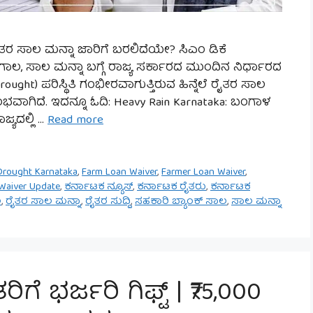
ರೈತರ ಸಾಲ ಮನ್ನಾ ಜಾರಿಗೆ ಬರಲಿದೆಯೇ? ಸಿಎಂ ಡಿಕೆ
ಲ, ಸಾಲ ಮನ್ನಾ ಬಗ್ಗೆ ರಾಜ್ಯ ಸರ್ಕಾರದ ಮುಂದಿನ ನಿರ್ಧಾರದ
ought) ಪರಿಸ್ಥಿತಿ ಗಂಭೀರವಾಗುತ್ತಿರುವ ಹಿನ್ನೆಲೆ ರೈತರ ಸಾಲ
ಆರಂಭವಾಗಿದೆ. ಇದನ್ನೂ ಓದಿ: Heavy Rain Karnataka: ಬಂಗಾಳ
್ಯದಲ್ಲಿ …
Read more
Drought Karnataka
,
Farm Loan Waiver
,
Farmer Loan Waiver
,
Waiver Update
,
ಕರ್ನಾಟಕ ನ್ಯೂಸ್
,
ಕರ್ನಾಟಕ ರೈತರು
,
ಕರ್ನಾಟಕ
ಲ
,
ರೈತರ ಸಾಲ ಮನ್ನಾ
,
ರೈತರ ಸುದ್ದಿ
,
ಸಹಕಾರಿ ಬ್ಯಾಂಕ್ ಸಾಲ
,
ಸಾಲ ಮನ್ನಾ
ಗೆ ಭರ್ಜರಿ ಗಿಫ್ಟ್ | ₹75,000