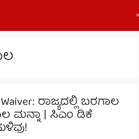
N
ಸಾಲ
Waiver: ರಾಜ್ಯದಲ್ಲಿ ಬರಗಾಲ
ಸಾಲ ಮನ್ನಾ | ಸಿಎಂ ಡಿಕೆ
ುಳಿವು!