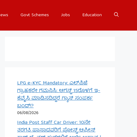
ews
Govt Schemes
Jobs
Education
LPG e-KYC Mandatory: ಎಲ್‌ಪಿಜಿ
ಗ್ರಾಹಕರೇ ಗಮನಿಸಿ: ಆಗಸ್ಟ್ 15ರೊಳಗೆ ಇ-
ಕೆವೈಸಿ ಮಾಡಿಸದಿದ್ದರೆ ಗ್ಯಾಸ್ ಸಂಪರ್ಕ
ಬಂದ್!?
06/08/2026
India Post Staff Car Driver: 10ನೇ
ತರಗತಿ ಪಾಸಾದವರಿಗೆ ಪೋಸ್ಟ್ ಆಫೀಸ್