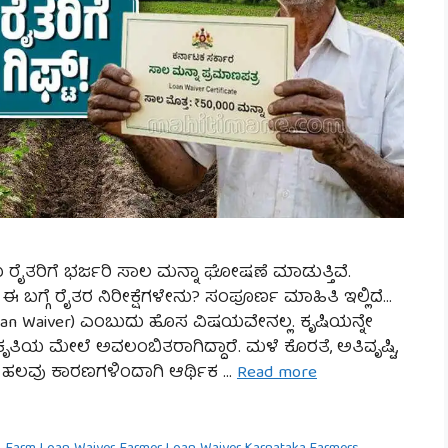
ು ರೈತರಿಗೆ ಭರ್ಜರಿ ಸಾಲ ಮನ್ನಾ ಘೋಷಣೆ ಮಾಡುತ್ತಿವೆ.
ಬಗ್ಗೆ ರೈತರ ನಿರೀಕ್ಷೆಗಳೇನು? ಸಂಪೂರ್ಣ ಮಾಹಿತಿ ಇಲ್ಲಿದೆ…
oan Waiver) ಎಂಬುದು ಹೊಸ ವಿಷಯವೇನಲ್ಲ. ಕೃಷಿಯನ್ನೇ
ೃತಿಯ ಮೇಲೆ ಅವಲಂಬಿತರಾಗಿದ್ದಾರೆ. ಮಳೆ ಕೊರತೆ, ಅತಿವೃಷ್ಟಿ,
ಂತೆ ಹಲವು ಕಾರಣಗಳಿಂದಾಗಿ ಆರ್ಥಿಕ …
Read more