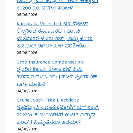
ಕಾರ್ ಡ್ರೈವರ್ ಹುದ್ದೆಗಳಿಗೆ ಅರ್ಜಿ ಆಹ್ವಾನ |
63,200 ರೂ. ವರೆಗೂ ಸಂಬಳ
05/08/2026
Karnataka Voter List SIR: ವೋಟ್
ಲಿಸ್ಟ್‌ನಿಂದ ಕರ್ನಾಟಕದ 1 ಕೋಟಿ
ಮತದಾರರ ಹೆಸರು ಕಟ್ | ನಿಮ್ಮ ಹೆಸರು
ಇದೆಯೇ? ಈಗಲೇ ಹೀಗೆ ಪರಿಶೀಲಿಸಿ
05/08/2026
Crop Insurance Compensation:
ರೈತರಿಗೆ ₹585.72 ಕೋಟಿ ಬೆಳೆ ವಿಮೆ
ಪರಿಹಾರ ಮಂಜೂರು | ಸಚಿವ ಪ್ರಿಯಾಂಕ್
ಖರ್ಗೆ ಮಾಹಿತಿ
04/08/2026
Gruha Jyothi Free Electricity:
ಗೃಹಜ್ಯೋತಿ ಫಲಾನುಭವಿಗಳಿಗೆ ಬಿಗ್ ಶಾಕ್:
82,220+ ಕುಟುಂಬಗಳಿಗೆ ಉಚಿತ ವಿದ್ಯುತ್
ಬಂದ್ | ನಿಮ್ಮ ಹೆಸರೂ ಇದೆಯೇ?
04/08/2026