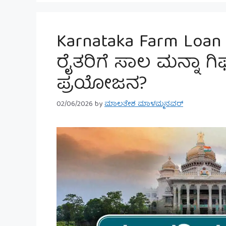
Karnataka Farm Loan
ರೈತರಿಗೆ ಸಾಲ ಮನ್ನಾ ಗಿಫ
ಪ್ರಯೋಜನ?
02/06/2026
by
ಮಾಲತೇಶ ಮಾಳಮ್ಮನವರ್