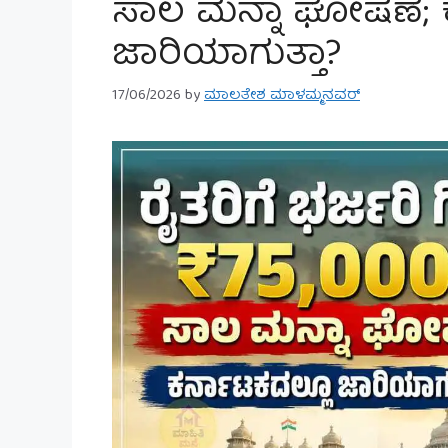
ಸಾಲ ಮನ್ನಾ ಘೋಷಣೆ; 
ಜಾರಿಯಾಗುತ್ತಾ?
17/06/2026
by
ಮಾಲತೇಶ ಮಾಳಮ್ಮನವರ್