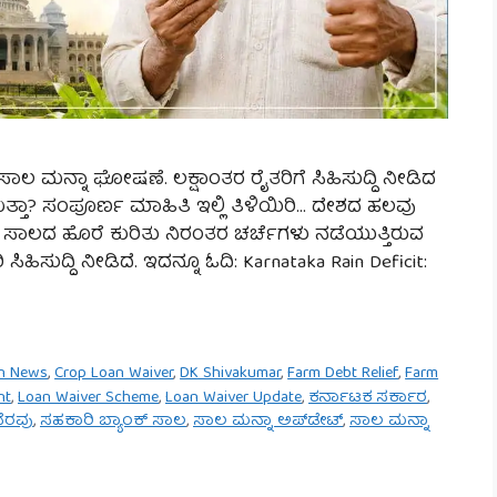
ೆ ಸಾಲ ಮನ್ನಾ ಘೋಷಣೆ. ಲಕ್ಷಾಂತರ ರೈತರಿಗೆ ಸಿಹಿಸುದ್ದಿ ನೀಡಿದ
್ತಾ? ಸಂಪೂರ್ಣ ಮಾಹಿತಿ ಇಲ್ಲಿ ತಿಳಿಯಿರಿ… ದೇಶದ ಹಲವು
ತ್ತು ಸಾಲದ ಹೊರೆ ಕುರಿತು ನಿರಂತರ ಚರ್ಚೆಗಳು ನಡೆಯುತ್ತಿರುವ
ಿಸುದ್ದಿ ನೀಡಿದೆ. ಇದನ್ನೂ ಓದಿ: Karnataka Rain Deficit:
n News
,
Crop Loan Waiver
,
DK Shivakumar
,
Farm Debt Relief
,
Farm
nt
,
Loan Waiver Scheme
,
Loan Waiver Update
,
ಕರ್ನಾಟಕ ಸರ್ಕಾರ
,
ನೆರವು
,
ಸಹಕಾರಿ ಬ್ಯಾಂಕ್ ಸಾಲ
,
ಸಾಲ ಮನ್ನಾ ಅಪ್‌ಡೇಟ್
,
ಸಾಲ ಮನ್ನಾ