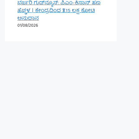
ಭರ್ಜರಿ ಗುಡ್‌ನ್ಯೂಸ್: ಪಿಎಂ-ಕಿಸಾನ್ ಹಣ
ಹೆಚ್ಚಳ | ಕೇಂದ್ರದಿಂದ ₹3.15 ಲಕ್ಷ ಕೋಟಿ
ಅನುದಾನ
01/08/2026