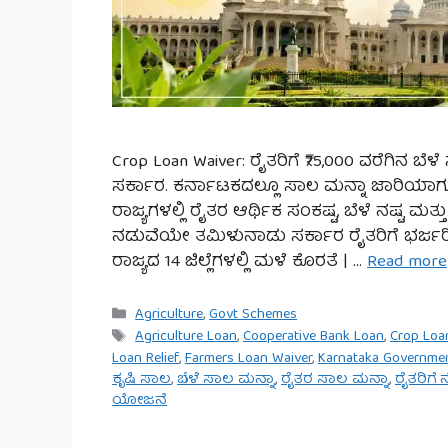
Crop Loan Waiver: ರೈತರಿಗೆ ₹75,000 ವರೆಗಿನ ಬೆಳ
ಸರ್ಕಾರ. ಕರ್ನಾಟಕದಲ್ಲೂ ಸಾಲ ಮನ್ನಾ ಜಾರಿಯಾಗುತ
ರಾಜ್ಯಗಳಲ್ಲಿ ರೈತರ ಆರ್ಥಿಕ ಸಂಕಷ್ಟ, ಬೆಳೆ ನಷ್ಟ ಮ
ನಡುವೆಯೇ ತಮಿಳುನಾಡು ಸರ್ಕಾರ ರೈತರಿಗೆ ಭರ್ಜರಿ ಸಿಹ
ರಾಜ್ಯದ 14 ಜಿಲ್ಲೆಗಳಲ್ಲಿ ಮಳೆ ಕೊರತೆ | …
Read more
Categories
Agriculture
,
Govt Schemes
Tags
Agriculture Loan
,
Cooperative Bank Loan
,
Crop Loa
Loan Relief
,
Farmers Loan Waiver
,
Karnataka Governme
ಕೃಷಿ ಸಾಲ
,
ಬೆಳೆ ಸಾಲ ಮನ್ನಾ
,
ರೈತರ ಸಾಲ ಮನ್ನಾ
,
ರೈತರಿಗೆ 
ಯೋಜನೆ