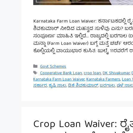
Karnataka Farm Loan Waiver: ಕರ್ನಾಟಕದಲ್ಲಿ 
ಶಿವಕುಮಾರ್ ನೀಡಿದ ಮಹತ್ವದ ಸುಳಿವು ಏನು? ಬರಗಾ
ಸಂಪೂರ್ಣ ಮಾಹಿತಿ ಇಲ್ಲಿದೆ… ರಾಜ್ಯದಲ್ಲಿ ಬರಗಾಲ (Dr
ಮನ್ನಾ (Farm Loan Waiver) ಬಗ್ಗೆ ಮತ್ತೆ ಚರ್ಚೆ 
ಕೊಲ್ಲಿಯಲ್ಲಿ ವಾಯುಭಾರ ಕುಸಿತ: ಜುಲೈ 11ರವರೆಗೆ ರಾಜ
Categories
Govt Schemes
Tags
Cooperative Bank Loan
,
crop loan
,
DK Shivakumar
,
Karnataka Farm Loan Waiver
,
Karnataka Farmers
,
Loan 
ಸರ್ಕಾರ
,
ಕೃಷಿ ಸಾಲ
,
ಡಿಕೆ ಶಿವಕುಮಾರ್
,
ಬರಗಾಲ
,
ಬೆಳೆ ಸಾ
Crop Loan Waiver: ರೈತರಿ