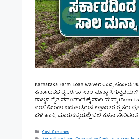
Karnataka Farm Loan Waiver: ರಾಜ್ಯ ಸರ್ಕಾರಗಳ
ಕರ್ನಾಟಕದ ರೈತರಿಗೂ ಸಾಲ ಮನ್ನಾ ಸಿಗುತ್ತದೆಯೇ? ಈ 
ರಾಜ್ಯದ ರೈತ ಸಮುದಾಯಕ್ಕೆ ಸಾಲ ಮನ್ನಾ (Farm L
ನಂಬಿಕೊಂಡು ಬದುಕುತ್ತಿರುವ ಲಕ್ಷಾಂತರ ರೈತರು ಪ್ರಕ
ಬೆಳೆ ಹಾನಿ, ಮಾರುಕಟ್ಟೆಯಲ್ಲಿ ಬೆಲೆ ಕುಸಿತ ಸೇರಿದ
Categories
Govt Schemes
Tags