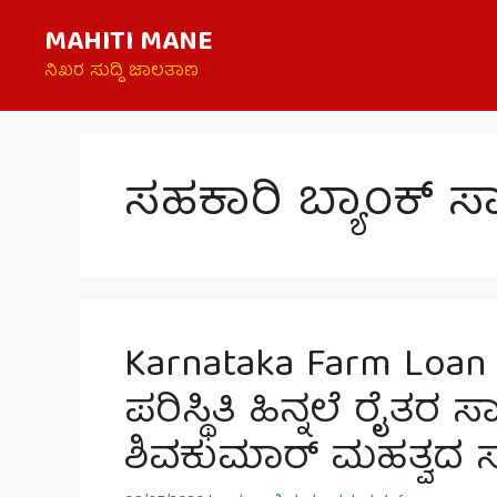
Skip
MAHITI MANE
to
content
ನಿಖರ ಸುದ್ದಿ ಜಾಲತಾಣ
ಸಹಕಾರಿ ಬ್ಯಾಂಕ್ 
Karnataka Farm Loan 
ಪರಿಸ್ಥಿತಿ ಹಿನ್ನಲೆ ರೈತರ 
ಶಿವಕುಮಾರ್ ಮಹತ್ವದ ಸ