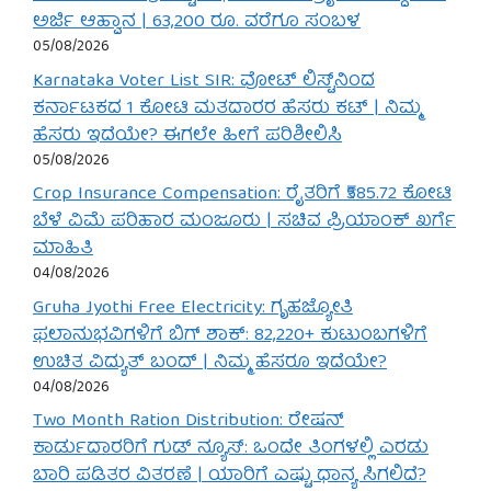
ಅರ್ಜಿ ಆಹ್ವಾನ | 63,200 ರೂ. ವರೆಗೂ ಸಂಬಳ
05/08/2026
Karnataka Voter List SIR: ವೋಟ್ ಲಿಸ್ಟ್‌ನಿಂದ
ಕರ್ನಾಟಕದ 1 ಕೋಟಿ ಮತದಾರರ ಹೆಸರು ಕಟ್ | ನಿಮ್ಮ
ಹೆಸರು ಇದೆಯೇ? ಈಗಲೇ ಹೀಗೆ ಪರಿಶೀಲಿಸಿ
05/08/2026
Crop Insurance Compensation: ರೈತರಿಗೆ ₹585.72 ಕೋಟಿ
ಬೆಳೆ ವಿಮೆ ಪರಿಹಾರ ಮಂಜೂರು | ಸಚಿವ ಪ್ರಿಯಾಂಕ್ ಖರ್ಗೆ
ಮಾಹಿತಿ
04/08/2026
Gruha Jyothi Free Electricity: ಗೃಹಜ್ಯೋತಿ
ಫಲಾನುಭವಿಗಳಿಗೆ ಬಿಗ್ ಶಾಕ್: 82,220+ ಕುಟುಂಬಗಳಿಗೆ
ಉಚಿತ ವಿದ್ಯುತ್ ಬಂದ್ | ನಿಮ್ಮ ಹೆಸರೂ ಇದೆಯೇ?
04/08/2026
Two Month Ration Distribution: ರೇಷನ್
ಕಾರ್ಡುದಾರರಿಗೆ ಗುಡ್ ನ್ಯೂಸ್: ಒಂದೇ ತಿಂಗಳಲ್ಲಿ ಎರಡು
ಬಾರಿ ಪಡಿತರ ವಿತರಣೆ | ಯಾರಿಗೆ ಎಷ್ಟು ಧಾನ್ಯ ಸಿಗಲಿದೆ?