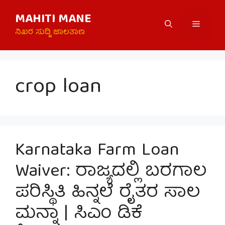
Skip
MAHITI MANE
to
Menu
content
ನಿಖರ ಸುದ್ದಿ ಜಾಲತಾಣ
crop loan
Karnataka Farm Loan
Waiver: ರಾಜ್ಯದಲ್ಲಿ ಬರಗಾಲ
ಪರಿಸ್ಥಿತಿ ಹಿನ್ನಲೆ ರೈತರ ಸಾಲ
ಮನ್ನಾ | ಸಿಎಂ ಡಿಕೆ