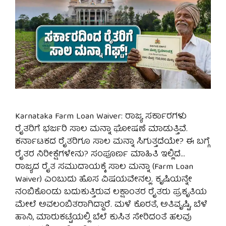
Karnataka Farm Loan Waiver: ರಾಜ್ಯ ಸರ್ಕಾರಗಳು
ರೈತರಿಗೆ ಭರ್ಜರಿ ಸಾಲ ಮನ್ನಾ ಘೋಷಣೆ ಮಾಡುತ್ತಿವೆ.
ಕರ್ನಾಟಕದ ರೈತರಿಗೂ ಸಾಲ ಮನ್ನಾ ಸಿಗುತ್ತದೆಯೇ? ಈ ಬಗ್ಗೆ
ರೈತರ ನಿರೀಕ್ಷೆಗಳೇನು? ಸಂಪೂರ್ಣ ಮಾಹಿತಿ ಇಲ್ಲಿದೆ…
ರಾಜ್ಯದ ರೈತ ಸಮುದಾಯಕ್ಕೆ ಸಾಲ ಮನ್ನಾ (Farm Loan
Waiver) ಎಂಬುದು ಹೊಸ ವಿಷಯವೇನಲ್ಲ. ಕೃಷಿಯನ್ನೇ
ನಂಬಿಕೊಂಡು ಬದುಕುತ್ತಿರುವ ಲಕ್ಷಾಂತರ ರೈತರು ಪ್ರಕೃತಿಯ
ಮೇಲೆ ಅವಲಂಬಿತರಾಗಿದ್ದಾರೆ. ಮಳೆ ಕೊರತೆ, ಅತಿವೃಷ್ಟಿ, ಬೆಳೆ
ಹಾನಿ, ಮಾರುಕಟ್ಟೆಯಲ್ಲಿ ಬೆಲೆ ಕುಸಿತ ಸೇರಿದಂತೆ ಹಲವು