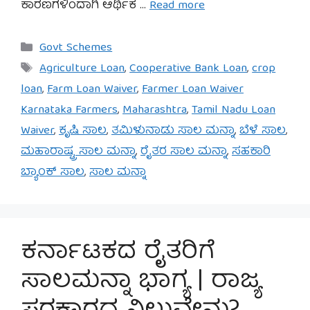
ಕಾರಣಗಳಿಂದಾಗಿ ಆರ್ಥಿಕ …
Read more
Categories
Govt Schemes
Tags
Agriculture Loan
,
Cooperative Bank Loan
,
crop
loan
,
Farm Loan Waiver
,
Farmer Loan Waiver
Karnataka Farmers
,
Maharashtra
,
Tamil Nadu Loan
Waiver
,
ಕೃಷಿ ಸಾಲ
,
ತಮಿಳುನಾಡು ಸಾಲ ಮನ್ನಾ
,
ಬೆಳೆ ಸಾಲ
,
ಮಹಾರಾಷ್ಟ್ರ ಸಾಲ ಮನ್ನಾ
,
ರೈತರ ಸಾಲ ಮನ್ನಾ
,
ಸಹಕಾರಿ
ಬ್ಯಾಂಕ್ ಸಾಲ
,
ಸಾಲ ಮನ್ನಾ
ಕರ್ನಾಟಕದ ರೈತರಿಗೆ
ಸಾಲಮನ್ನಾ ಭಾಗ್ಯ | ರಾಜ್ಯ