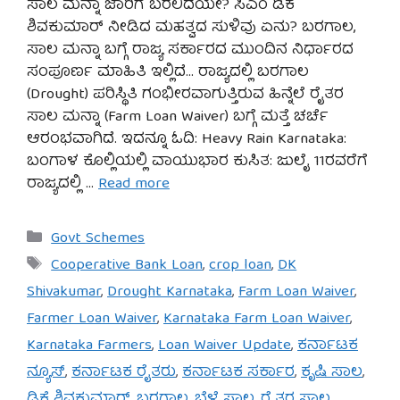
ಸಾಲ ಮನ್ನಾ ಜಾರಿಗೆ ಬರಲಿದೆಯೇ? ಸಿಎಂ ಡಿಕೆ
ಶಿವಕುಮಾರ್ ನೀಡಿದ ಮಹತ್ವದ ಸುಳಿವು ಏನು? ಬರಗಾಲ,
ಸಾಲ ಮನ್ನಾ ಬಗ್ಗೆ ರಾಜ್ಯ ಸರ್ಕಾರದ ಮುಂದಿನ ನಿರ್ಧಾರದ
ಸಂಪೂರ್ಣ ಮಾಹಿತಿ ಇಲ್ಲಿದೆ… ರಾಜ್ಯದಲ್ಲಿ ಬರಗಾಲ
(Drought) ಪರಿಸ್ಥಿತಿ ಗಂಭೀರವಾಗುತ್ತಿರುವ ಹಿನ್ನೆಲೆ ರೈತರ
ಸಾಲ ಮನ್ನಾ (Farm Loan Waiver) ಬಗ್ಗೆ ಮತ್ತೆ ಚರ್ಚೆ
ಆರಂಭವಾಗಿದೆ. ಇದನ್ನೂ ಓದಿ: Heavy Rain Karnataka:
ಬಂಗಾಳ ಕೊಲ್ಲಿಯಲ್ಲಿ ವಾಯುಭಾರ ಕುಸಿತ: ಜುಲೈ 11ರವರೆಗೆ
ರಾಜ್ಯದಲ್ಲಿ …
Read more
Categories
Govt Schemes
Tags
Cooperative Bank Loan
,
crop loan
,
DK
Shivakumar
,
Drought Karnataka
,
Farm Loan Waiver
,
Farmer Loan Waiver
,
Karnataka Farm Loan Waiver
,
Karnataka Farmers
,
Loan Waiver Update
,
ಕರ್ನಾಟಕ
ನ್ಯೂಸ್
,
ಕರ್ನಾಟಕ ರೈತರು
,
ಕರ್ನಾಟಕ ಸರ್ಕಾರ
,
ಕೃಷಿ ಸಾಲ
,
ಡಿಕೆ ಶಿವಕುಮಾರ್
,
ಬರಗಾಲ
,
ಬೆಳೆ ಸಾಲ
,
ರೈತರ ಸಾಲ