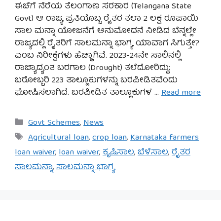
ಈಚೆಗೆ ನೆರೆಯ ತೆಲಂಗಾಣ ಸರಕಾರ (Telangana State
Govt) ಆ ರಾಜ್ಯ ಪ್ರತಿಯೊಬ್ಬ ರೈತರ ತಲಾ 2 ಲಕ್ಷ ರೂಪಾಯಿ
ಸಾಲ ಮನ್ನಾ ಯೋಜನೆಗೆ ಅನುಮೋದನೆ ನೀಡಿದ ಬೆನ್ನಲ್ಲೇ
ರಾಜ್ಯದಲ್ಲಿ ರೈತರಿಗೆ ಸಾಲಮನ್ನಾ ಭಾಗ್ಯ ಯಾವಾಗ ಸಿಗುತ್ತೇ?
ಎಂಬ ನಿರೀಕ್ಷೆಗಳು ಹೆಚ್ಚಾಗಿವೆ. 2023-24ನೇ ಸಾಲಿನಲ್ಲಿ
ರಾಜ್ಯಾದ್ಯಂತ ಬರಗಾಲ (Drought) ತಲೆದೋರಿದ್ದು;
ಬರೋಬ್ಬರಿ 223 ತಾಲ್ಲೂಕುಗಳನ್ನು ಬರಪೀಡಿತವೆಂದು
ಘೋಷಿಸಲಾಗಿದೆ. ಬರಪೀಡಿತ ತಾಲ್ಲೂಕುಗಳ …
Read more
Categories
Govt Schemes
,
News
Tags
Agricultural loan
,
crop loan
,
Karnataka farmers
loan waiver
,
loan waiver
,
ಕೃಷಿಸಾಲ
,
ಬೆಳೆಸಾಲ
,
ರೈತರ
ಸಾಲಮನ್ನಾ
,
ಸಾಲಮನ್ನಾ ಭಾಗ್ಯ